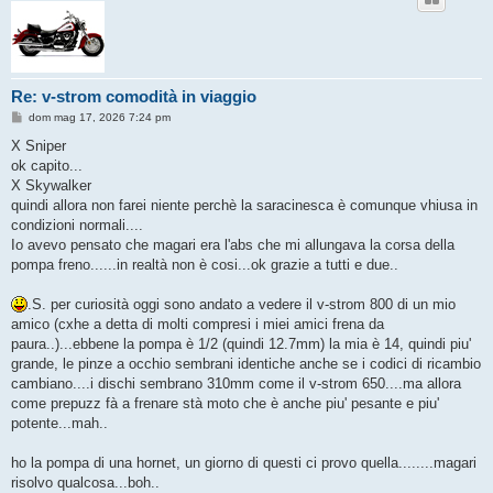
Re: v-strom comodità in viaggio
M
dom mag 17, 2026 7:24 pm
e
s
X Sniper
s
ok capito...
a
g
X Skywalker
g
quindi allora non farei niente perchè la saracinesca è comunque vhiusa in
i
o
condizioni normali....
Io avevo pensato che magari era l'abs che mi allungava la corsa della
pompa freno......in realtà non è cosi...ok grazie a tutti e due..
.S. per curiosità oggi sono andato a vedere il v-strom 800 di un mio
amico (cxhe a detta di molti compresi i miei amici frena da
paura..)...ebbene la pompa è 1/2 (quindi 12.7mm) la mia è 14, quindi piu'
grande, le pinze a occhio sembrani identiche anche se i codici di ricambio
cambiano....i dischi sembrano 310mm come il v-strom 650....ma allora
come prepuzz fà a frenare stà moto che è anche piu' pesante e piu'
potente...mah..
ho la pompa di una hornet, un giorno di questi ci provo quella........magari
risolvo qualcosa...boh..