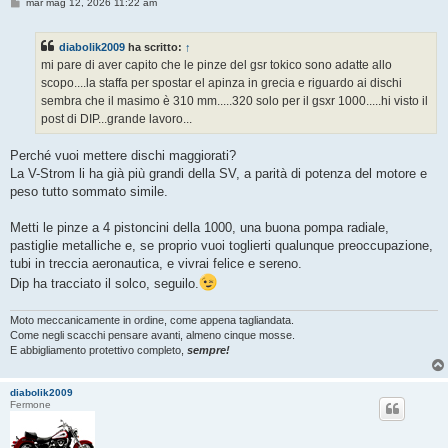
M
mar mag 12, 2026 11:22 am
e
s
s
diabolik2009
ha scritto:
↑
a
g
mi pare di aver capito che le pinze del gsr tokico sono adatte allo
g
scopo....la staffa per spostar el apinza in grecia e riguardo ai dischi
i
o
sembra che il masimo è 310 mm.....320 solo per il gsxr 1000.....hi visto il
post di DIP...grande lavoro...
Perché vuoi mettere dischi maggiorati?
La V-Strom li ha già più grandi della SV, a parità di potenza del motore e
peso tutto sommato simile.
Metti le pinze a 4 pistoncini della 1000, una buona pompa radiale,
pastiglie metalliche e, se proprio vuoi toglierti qualunque preoccupazione,
tubi in treccia aeronautica, e vivrai felice e sereno.
Dip ha tracciato il solco, seguilo.
Moto meccanicamente in ordine, come appena tagliandata.
Come negli scacchi pensare avanti, almeno cinque mosse.
E abbigliamento protettivo completo,
sempre!
diabolik2009
Fermone