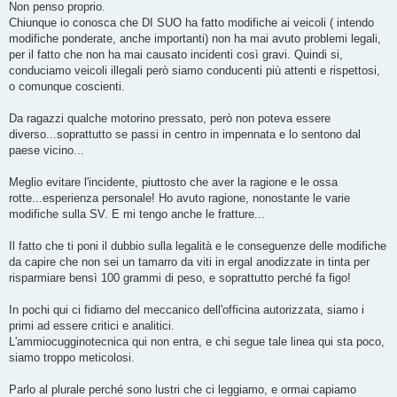
Non penso proprio.
Chiunque io conosca che DI SUO ha fatto modifiche ai veicoli ( intendo
modifiche ponderate, anche importanti) non ha mai avuto problemi legali,
per il fatto che non ha mai causato incidenti così gravi. Quindi si,
conduciamo veicoli illegali però siamo conducenti più attenti e rispettosi,
o comunque coscienti.
Da ragazzi qualche motorino pressato, però non poteva essere
diverso...soprattutto se passi in centro in impennata e lo sentono dal
paese vicino...
Meglio evitare l'incidente, piuttosto che aver la ragione e le ossa
rotte...esperienza personale! Ho avuto ragione, nonostante le varie
modifiche sulla SV. E mi tengo anche le fratture...
Il fatto che ti poni il dubbio sulla legalità e le conseguenze delle modifiche
da capire che non sei un tamarro da viti in ergal anodizzate in tinta per
risparmiare bensì 100 grammi di peso, e soprattutto perché fa figo!
In pochi qui ci fidiamo del meccanico dell'officina autorizzata, siamo i
primi ad essere critici e analitici.
L'ammiocugginotecnica qui non entra, e chi segue tale linea qui sta poco,
siamo troppo meticolosi.
Parlo al plurale perché sono lustri che ci leggiamo, e ormai capiamo