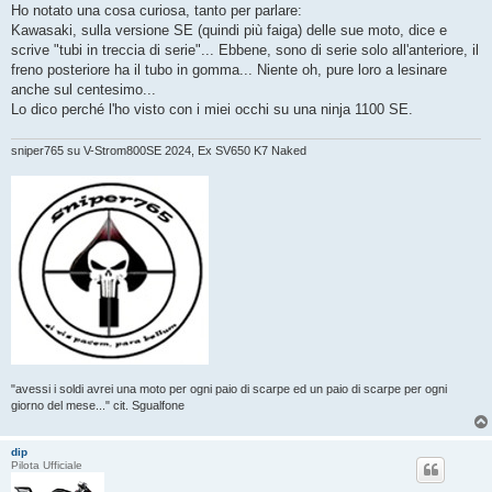
s
Ho notato una cosa curiosa, tanto per parlare:
s
Kawasaki, sulla versione SE (quindi più faiga) delle sue moto, dice e
a
g
scrive "tubi in treccia di serie"... Ebbene, sono di serie solo all'anteriore, il
g
freno posteriore ha il tubo in gomma... Niente oh, pure loro a lesinare
i
o
anche sul centesimo...
Lo dico perché l'ho visto con i miei occhi su una ninja 1100 SE.
sniper765 su V-Strom800SE 2024, Ex SV650 K7 Naked
"avessi i soldi avrei una moto per ogni paio di scarpe ed un paio di scarpe per ogni
giorno del mese..." cit. Sgualfone
dip
Pilota Ufficiale