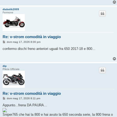
diabolik2009
Fermone
Re: v-strom comodità in viaggio
M
dom mag 17, 2026 8:00 pm
e
s
confermo dischi freno anteriori uguali fra 650 2017-18 e 800...
s
a
g
g
i
dip
o
Pilota Ufficiale
Re: v-strom comodità in viaggio
M
dom mag 17, 2026 8:11 pm
e
s
Appunto...frena DA PAURA...
s
a
g
Sniper765 che hai la 800 e hai avuto la 650 seconda serie, la 800 frena o
g