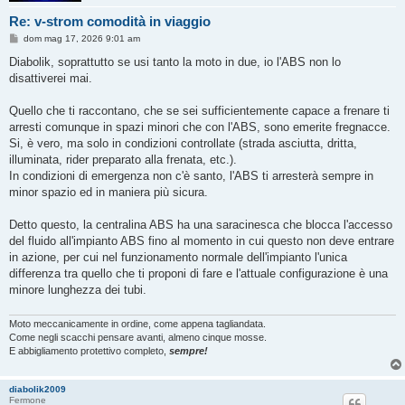
Re: v-strom comodità in viaggio
M
dom mag 17, 2026 9:01 am
e
s
Diabolik, soprattutto se usi tanto la moto in due, io l'ABS non lo
s
disattiverei mai.
a
g
g
Quello che ti raccontano, che se sei sufficientemente capace a frenare ti
i
o
arresti comunque in spazi minori che con l'ABS, sono emerite fregnacce.
Si, è vero, ma solo in condizioni controllate (strada asciutta, dritta,
illuminata, rider preparato alla frenata, etc.).
In condizioni di emergenza non c'è santo, l'ABS ti arresterà sempre in
minor spazio ed in maniera più sicura.
Detto questo, la centralina ABS ha una saracinesca che blocca l'accesso
del fluido all'impianto ABS fino al momento in cui questo non deve entrare
in azione, per cui nel funzionamento normale dell'impianto l'unica
differenza tra quello che ti proponi di fare e l'attuale configurazione è una
minore lunghezza dei tubi.
Moto meccanicamente in ordine, come appena tagliandata.
Come negli scacchi pensare avanti, almeno cinque mosse.
E abbigliamento protettivo completo,
sempre!
diabolik2009
Fermone