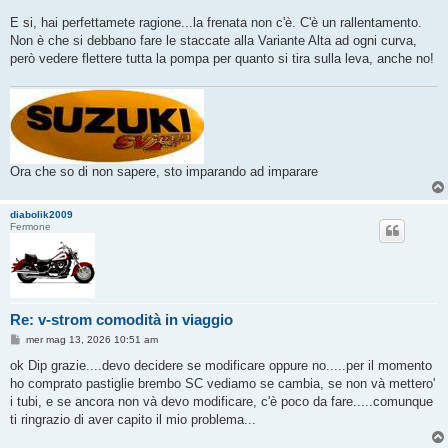
E si, hai perfettamete ragione...la frenata non c'è. C'è un rallentamento.
Non è che si debbano fare le staccate alla Variante Alta ad ogni curva,
però vedere flettere tutta la pompa per quanto si tira sulla leva, anche no!
Ora che so di non sapere, sto imparando ad imparare
diabolik2009
Fermone
Re: v-strom comodità in viaggio
M
mer mag 13, 2026 10:51 am
e
s
ok Dip grazie....devo decidere se modificare oppure no.....per il momento
s
ho comprato pastiglie brembo SC vediamo se cambia, se non và mettero'
a
g
i tubi, e se ancora non và devo modificare, c'è poco da fare.....comunque
g
ti ringrazio di aver capito il mio problema...
i
o