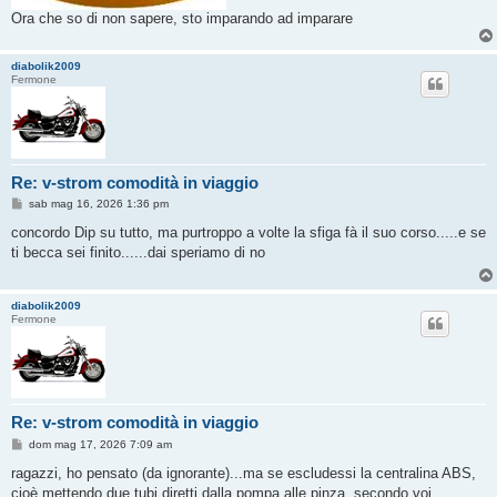
Ora che so di non sapere, sto imparando ad imparare
diabolik2009
Fermone
Re: v-strom comodità in viaggio
M
sab mag 16, 2026 1:36 pm
e
s
concordo Dip su tutto, ma purtroppo a volte la sfiga fà il suo corso.....e se
s
ti becca sei finito......dai speriamo di no
a
g
g
i
diabolik2009
o
Fermone
Re: v-strom comodità in viaggio
M
dom mag 17, 2026 7:09 am
e
s
ragazzi, ho pensato (da ignorante)...ma se escludessi la centralina ABS,
s
cioè mettendo due tubi diretti dalla pompa alle pinza, secondo voi
a