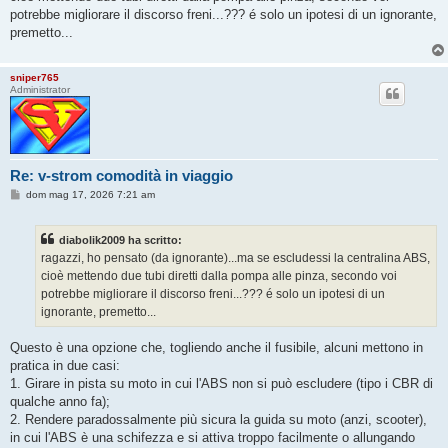
g
potrebbe migliorare il discorso freni...??? é solo un ipotesi di un ignorante,
g
premetto...
i
o
sniper765
Administrator
Re: v-strom comodità in viaggio
M
dom mag 17, 2026 7:21 am
e
s
s
diabolik2009 ha scritto:
a
g
ragazzi, ho pensato (da ignorante)...ma se escludessi la centralina ABS,
g
cioè mettendo due tubi diretti dalla pompa alle pinza, secondo voi
i
o
potrebbe migliorare il discorso freni...??? é solo un ipotesi di un
ignorante, premetto...
Questo è una opzione che, togliendo anche il fusibile, alcuni mettono in
pratica in due casi:
1. Girare in pista su moto in cui l'ABS non si può escludere (tipo i CBR di
qualche anno fa);
2. Rendere paradossalmente più sicura la guida su moto (anzi, scooter),
in cui l'ABS è una schifezza e si attiva troppo facilmente o allungando