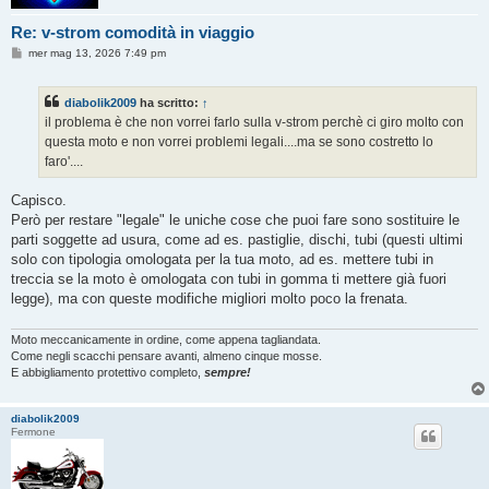
Re: v-strom comodità in viaggio
M
mer mag 13, 2026 7:49 pm
e
s
s
diabolik2009
ha scritto:
↑
a
g
il problema è che non vorrei farlo sulla v-strom perchè ci giro molto con
g
questa moto e non vorrei problemi legali....ma se sono costretto lo
i
o
faro'....
Capisco.
Però per restare "legale" le uniche cose che puoi fare sono sostituire le
parti soggette ad usura, come ad es. pastiglie, dischi, tubi (questi ultimi
solo con tipologia omologata per la tua moto, ad es. mettere tubi in
treccia se la moto è omologata con tubi in gomma ti mettere già fuori
legge), ma con queste modifiche migliori molto poco la frenata.
Moto meccanicamente in ordine, come appena tagliandata.
Come negli scacchi pensare avanti, almeno cinque mosse.
E abbigliamento protettivo completo,
sempre!
diabolik2009
Fermone