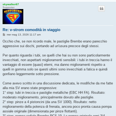
skywalker67
Supporter
Re: v-strom comodità in viaggio
M
mer mag 13, 2026 11:17 am
e
s
Occhio che, se non ricordo male, le pastiglie Brembo erano parecchio
s
aggressive sui dischi, portando ad un'usura precoce degli stessi.
a
g
g
Per quanto riguarda i tubi, se quelli che hai su non sono particolarmente
i
o
invecchiati, non aspettarti miglioramenti sensibili: i tubi in treccia hanno il
vantaggio di essere (quasi) eterni, ma danno miglioramenti rispetto a
quelli in gomma solo se questi ultimi sono invecchiati a fatica e quindi
gonfiano leggermente sotto pressione.
Come avevo scritto in una discussione dedicata, le modifiche da me fatte
alla mia SV erano state progressive:
1° step: tubi in treccia e pastiglie metalliche (EBC HH FA). Risultato:
moderato miglioramento, principalmente dovuto alle pastiglie.
2° step: pinze a 4 pistoncini (da una SV 1000). Risultato: netto
miglioramento della potenza di frenata, ancora poco pronta causa pompa
assiale originale (dimensionata per pinze flottanti).
3° step: pompa radiale Brembo RCS 19. La pompa originale ogni 3/4