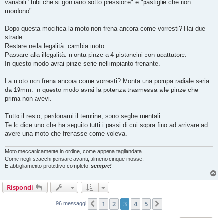
variabili "tubi che si gonfiano sotto pressione" e "pastiglie che non
mordono".
Dopo questa modifica la moto non frena ancora come vorresti? Hai due
strade.
Restare nella legalità: cambia moto.
Passare alla illegalità: monta pinze a 4 pistoncini con adattatore.
In questo modo avrai pinze serie nell'impianto frenante.
La moto non frena ancora come vorresti? Monta una pompa radiale seria
da 19mm. In questo modo avrai la potenza trasmessa alle pinze che
prima non avevi.
Tutto il resto, perdonami il termine, sono seghe mentali.
Te lo dice uno che ha seguito tutti i passi di cui sopra fino ad arrivare ad
avere una moto che frenasse come voleva.
Moto meccanicamente in ordine, come appena tagliandata.
Come negli scacchi pensare avanti, almeno cinque mosse.
E abbigliamento protettivo completo,
sempre!
Rispondi
1
2
3
4
5
Precedente
Prossimo
96 messaggi