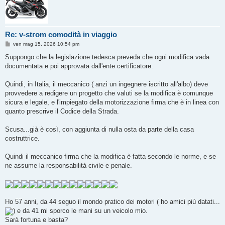
Re: v-strom comodità in viaggio
M
ven mag 15, 2026 10:54 pm
e
s
Suppongo che la legislazione tedesca preveda che ogni modifica vada
s
documentata e poi approvata dall'ente certificatore.
a
g
g
Quindi, in Italia, il meccanico ( anzi un ingegnere iscritto all'albo) deve
i
o
provvedere a redigere un progetto che valuti se la modifica è comunque
sicura e legale, e l'impiegato della motorizzazione firma che è in linea con
quanto prescrive il Codice della Strada.
Scusa...già è così, con aggiunta di nulla osta da parte della casa
costruttrice.
Quindi il meccanico firma che la modifica è fatta secondo le norme, e se
ne assume la responsabilità civile e penale.
Ho 57 anni, da 44 seguo il mondo pratico dei motori ( ho amici più datati...
) e da 41 mi sporco le mani su un veicolo mio.
Sarà fortuna e basta?