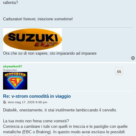
rallenta?
i
o
Carburatori forever, iniezione sometime!
Ora che so di non sapere, sto imparando ad imparare
skywalker67
Supporter
Re: v-strom comodità in viaggio
M
dom mag 17, 2026 9:48 pm
e
s
Diabolik, onestamente, ti stai inutilmente lambiccando il cervello.
s
a
g
La tua moto non frena come vorresti?
g
Comincia a cambiare i tubi con quelli in treccia e le pastiglie con quelle
i
o
metalliche (EBC o Braking). In questo modo avrai escluso le possibili