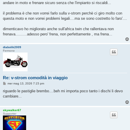
andare in moto e frenare sicuro senza che l'impianto si riscaldi...
il problema è che non vorrei farlo sulla v-strom perchè ci giro molto con
questa moto e non vorrei problemi legali....ma se sono costretto lo faro'....
dimenticavo ho migliorato anche sull'africa twin che rallentava non
frenava..........adesso pero' frena, non perfettamente , ma frena...
diabolik2009
Fermone
Re: v-strom comodità in viaggio
M
mer mag 13, 2026 7:15 pm
e
s
riguardo le pastiglie brembo....beh mi importa poco tanto i dischi li devo
s
cambiare...
a
g
g
i
skywalker67
o
Supporter