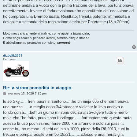
settimane andava a vuoto con la prima trazione della leva, poi funzionava
correttamente. Invece di farla revisionare ho approfittato dell'occasione ed
ho comprato una Brembo usata. Risultato: frenata potente, immediata e
dosabile a seconda della regolazione scelta per l'interasse (18 o 20mm).
Moto meccanicamente in ordine, come appena tagliandata.
Come negli scacchi pensare avanti, almeno cinque mosse.
E abbigliamento protettivo completo,
sempre!
diabolik2009
Fermone
Re: v-strom comodità in viaggio
M
mer mag 13, 2026 7:15 pm
e
s
lo so Sky.....i freni buoni si sentono.....ho un ninja 636 che non frenava
s
una mazza......o meglio dopo 3/4 staccate violente la leva andava a
a
g
fondo corsa.....beh un giorno mi sono deciso a strvolgere tutto e meno
g
male che l'ho fatto, pero' sono fuorilegge......fortunatamente questa moto
i
o
adesso la uso pochissimo, forse 2000 km all'anno e solo sui passi...
anche io , ho messo i dischi del ninja 1000, pinze della R6 2010, tubi in
treccia e pompa radiale brembo 19x21........adesso è una meraviglia