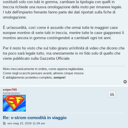
sostituirli solo con tubi in gomma, cambiare la tipologia con quelli in
a
g
treccia richiede una nuova omologazione della moto per rimanere legale.
g
I tubi dell'impianto frenante fanno parte dei dati riportati sulla fiche di
i
o
omologazione.
È un'assurdità, così come è assurdo che ormai tutte le maggiori case
europee montino di serie tubi in treccia, mentre tutte le case giapponesi li
montino ancora in gomma costringendoti a cambiarli ogni tot anni.
Per il resto ho visto che sul tubo girano un'infinità di video che dicono che
tra poco sarà legale tutto, ma onestamente io mi fido solo di quello che
viene pubblicato sulla Gazzetta Ufficiale.
Moto meccanicamente in ordine, come appena tagliandata.
Come negli scacchi pensare avanti, almeno cinque mosse.
E abbigliamento protettivo completo,
sempre!
sniper765
Administrator
Re: v-strom comodità in viaggio
M
ven mag 15, 2026 11:39 am
e