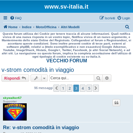
www.sv-italia.it
FAQ
Iscriviti
Login
C
Home
Indice
MotoOfficina
Altri Modelli
Questo forum utilizza dei Cookie per tenere traccia di alcune informazioni. Quali notifica
e
visiva di una nuova risposta in un vostro topic, Notifica visiva di un nuovo argomento, e
Mantenimento dello stato Online del Registrato. Collegandosi al forum o Registrandosi, si
r
accettano queste condizioni. Sono inoltre presenti cookie di terze parti, esterni al
software phpBB, relativi a (titolo esemplificativo e non esaustivo) Google Adsense,
c
Youtube, ImageShack, Histats, Google+, Twitter, Facebook, (e altri Social Network), e ad
altri siti. La navigazione su questo forum, implica la completa accettazione dell’utilizzo di
a
ogni tipologia di cookie esistente su sv-italia.it.
VECCHIO FORUM
v-strom comodità in viaggio
Cerca
Ricerca avan
Rispondi
1
2
3
4
5
Precedente
Prossimo
96 messaggi
skywalker67
Supporter
Re: v-strom comodità in viaggio