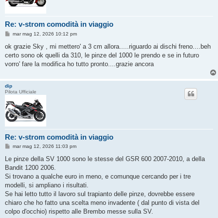
Re: v-strom comodità in viaggio
M
mar mag 12, 2026 10:12 pm
e
s
ok grazie Sky , mi mettero' a 3 cm allora.....riguardo ai dischi freno....beh
s
certo sono ok quelli da 310, le pinze del 1000 le prendo e se in futuro
a
g
vorro' fare la modifica ho tutto pronto....grazie ancora
g
i
o
dip
Pilota Ufficiale
Re: v-strom comodità in viaggio
M
mar mag 12, 2026 11:03 pm
e
s
Le pinze della SV 1000 sono le stesse del GSR 600 2007-2010, a della
s
Bandit 1200 2006.
a
g
Si trovano a qualche euro in meno, e comunque cercando per i tre
g
modelli, si ampliano i risultati.
i
o
Se hai letto tutto il lavoro sul trapianto delle pinze, dovrebbe essere
chiaro che ho fatto una scelta meno invadente ( dal punto di vista del
colpo d'occhio) rispetto alle Brembo messe sulla SV.