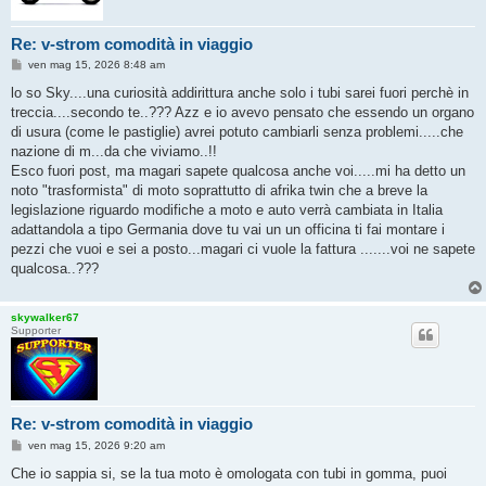
Re: v-strom comodità in viaggio
M
ven mag 15, 2026 8:48 am
e
s
lo so Sky....una curiosità addirittura anche solo i tubi sarei fuori perchè in
s
treccia....secondo te..??? Azz e io avevo pensato che essendo un organo
a
g
di usura (come le pastiglie) avrei potuto cambiarli senza problemi.....che
g
nazione di m...da che viviamo..!!
i
o
Esco fuori post, ma magari sapete qualcosa anche voi.....mi ha detto un
noto "trasformista" di moto soprattutto di afrika twin che a breve la
legislazione riguardo modifiche a moto e auto verrà cambiata in Italia
adattandola a tipo Germania dove tu vai un un officina ti fai montare i
pezzi che vuoi e sei a posto...magari ci vuole la fattura .......voi ne sapete
qualcosa..???
skywalker67
Supporter
Re: v-strom comodità in viaggio
M
ven mag 15, 2026 9:20 am
e
s
Che io sappia si, se la tua moto è omologata con tubi in gomma, puoi
s