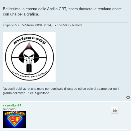
g
i
o
Bellissima la carena della Aprilia CRT, spero davvero le rendano onore
con una bella grafica.
sniper765 su V-Strom800SE 2024, Ex SV650 K7 Naked
"avessi i soldi avrei una moto per ogni paio di scarpe ed un paio di scarpe per ogni
giorno del mese..." cit. Sgualfone
skywalker67
Supporter