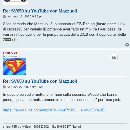
Re: SV650 su YouTube con Mazzuoli
M
ven mar 13, 2026 9:39 pm
e
s
Considerando che Mazzuoli è lo sponsor di GB Racing (basta aprire i link
s
di cross196 per vederlo li) pottebbe aver fatto un mix tra i vari pezzi dei
a
g
vari anni tipo quello per la pompa acqua della 2018 con il copricarter della
g
2003 etcc...
i
o
sniper765
Administrator
Re: SV650 su YouTube con Mazzuoli
M
ven mar 27, 2026 9:58 am
e
s
In questo episodio mettono le mani sulla seconda SV650 che hanno
s
preso, quella che realizzeranno in versione "economica" per l'uso pista:
a
g
g
https://m.youtube.com/watch?v=rkwtl7zJK ... enVvbGk%3D
i
o
sniper765 su V-Strom800SE 2024, Ex SV650 K7 Naked