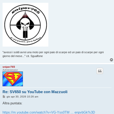
"avessi i soldi avrei una moto per ogni paio di scarpe ed un paio di scarpe per ogni
giorno del mese..." cit. Sgualfone
sniper765
Administrator
Re: SV650 su YouTube con Mazzuoli
M
gio apr 30, 2026 10:26 am
e
s
Altra puntata:
s
a
g
https://m.youtube.com/watch?v=VG-Yss0TM ... enpvbGk%3D