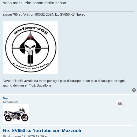
sono mezzi che hanno molto senso.
sniper765 su V-Strom800SE 2024, Ex SV650 K7 Naked
"avessi i soldi avrei una moto per ogni paio di scarpe ed un paio di scarpe per ogni
giorno del mese..." cit. Sgualfone
Vrs
Mototurista
Re: SV650 su YouTube con Mazzuoli
M
dom mag 17, 2026 12:36 am