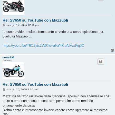
Re: SV650 su YouTube con Mazzuoli
M
mer giu 17, 2026 12:11 pm
e
s
In questo video molto interessante ci vedo una certa ispirazione per
s
quello di Mazzuoli...
a
g
g
https://youtu.be/T6QZyix2Vt0?is=aHaYRrpAIVxdAq3C
i
o
cross196
Postino
Re: SV650 su YouTube con Mazzuoli
M
sab giu 20, 2026 2:30 pm
e
s
Mazzuoli ha fatto un lavoro della madonna, speravo non spendesse così
s
tanto o cmq non andasse così oltre per capire come renderla
a
g
umanamente da pista
g
D'altro canto è interessante invece vedere come spremere al massimo
i
o
l'SV.