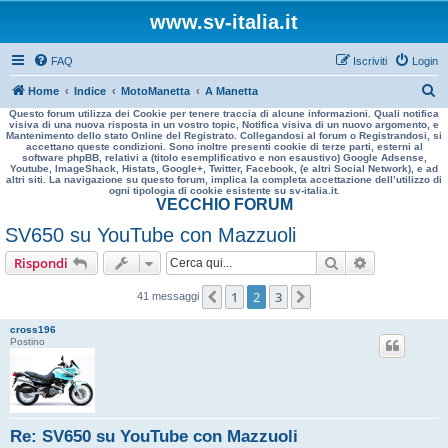
www.sv-italia.it
FAQ
Iscriviti
Login
C
Home
Indice
MotoManetta
A Manetta
Questo forum utilizza dei Cookie per tenere traccia di alcune informazioni. Quali notifica
e
visiva di una nuova risposta in un vostro topic, Notifica visiva di un nuovo argomento, e
Mantenimento dello stato Online del Registrato. Collegandosi al forum o Registrandosi, si
r
accettano queste condizioni. Sono inoltre presenti cookie di terze parti, esterni al
software phpBB, relativi a (titolo esemplificativo e non esaustivo) Google Adsense,
c
Youtube, ImageShack, Histats, Google+, Twitter, Facebook, (e altri Social Network), e ad
altri siti. La navigazione su questo forum, implica la completa accettazione dell’utilizzo di
a
ogni tipologia di cookie esistente su sv-italia.it.
VECCHIO FORUM
SV650 su YouTube con Mazzuoli
Cerca
Ricerca avan
Rispondi
1
2
3
Precedente
Prossimo
41 messaggi
cross196
Postino
Re: SV650 su YouTube con Mazzuoli