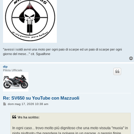
"avessi i soldi avrei una moto per ogni paio di scarpe ed un paio di scarpe per ogni
giorno del mese..." cit. Sgualfone
dip
Pilota Ufficiale
Re: SV650 su YouTube con Mazzuoli
M
dom mag 17, 2026 10:38 am
e
s
s
Vrs ha scritto:
a
g
g
In ogni caso... trovo molto più dignitoso che una moto vissuta "muoia" in
i
o
pista piuttosto che prendere la polvere in un garage, o peggio finire