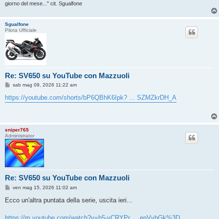
giorno del mese..." cit. Sgualfone
Sgualfone
Pilota Ufficiale
Re: SV650 su YouTube con Mazzuoli
M
sab mag 09, 2026 11:22 am
e
s
https://youtube.com/shorts/bP6QBhK6Ipk? ... SZMZkrDH_A
s
a
g
g
i
sniper765
o
Administrator
Re: SV650 su YouTube con Mazzuoli
M
ven mag 15, 2026 11:02 am
e
s
Ecco un'altra puntata della serie, uscita ieri...
s
a
g
https://m.youtube.com/watch?v=b5-vCRYPr ... enVvbGk%3D