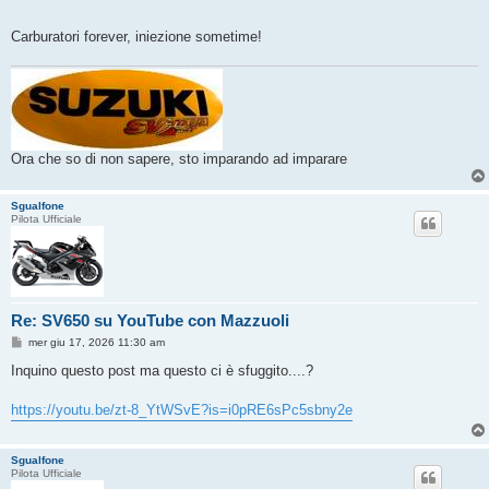
g
i
o
Carburatori forever, iniezione sometime!
Ora che so di non sapere, sto imparando ad imparare
Sgualfone
Pilota Ufficiale
Re: SV650 su YouTube con Mazzuoli
M
mer giu 17, 2026 11:30 am
e
s
Inquino questo post ma questo ci è sfuggito....?
s
a
g
https://youtu.be/zt-8_YtWSvE?is=i0pRE6sPc5sbny2e
g
i
o
Sgualfone
Pilota Ufficiale