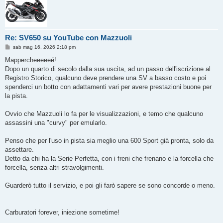
Re: SV650 su YouTube con Mazzuoli
M
sab mag 16, 2026 2:18 pm
e
s
Mappercheeeeeé!
s
Dopo un quarto di secolo dalla sua uscita, ad un passo dell'iscrizione al
a
g
Registro Storico, qualcuno deve prendere una SV a basso costo e poi
g
spenderci un botto con adattamenti vari per avere prestazioni buone per
i
o
la pista.
Ovvio che Mazzuoli lo fa per le visualizzazioni, e temo che qualcuno
assassini una "curvy" per emularlo.
Penso che per l'uso in pista sia meglio una 600 Sport già pronta, solo da
assettare.
Detto da chi ha la Serie Perfetta, con i freni che frenano e la forcella che
forcella, senza altri stravolgimenti.
Guarderò tutto il servizio, e poi gli farò sapere se sono concorde o meno.
Carburatori forever, iniezione sometime!