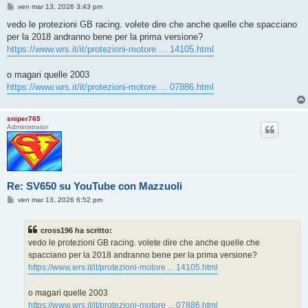
M
ven mar 13, 2026 3:43 pm
e
s
vedo le protezioni GB racing. volete dire che anche quelle che spacciano
s
per la 2018 andranno bene per la prima versione?
a
g
https://www.wrs.it/it/protezioni-motore ... 14105.html
g
i
o
o magari quelle 2003
https://www.wrs.it/it/protezioni-motore ... 07886.html
sniper765
Administrator
Re: SV650 su YouTube con Mazzuoli
M
ven mar 13, 2026 6:52 pm
e
s
s
cross196 ha scritto:
a
g
vedo le protezioni GB racing. volete dire che anche quelle che
g
spacciano per la 2018 andranno bene per la prima versione?
i
o
https://www.wrs.it/it/protezioni-motore ... 14105.html
o magari quelle 2003
https://www.wrs.it/it/protezioni-motore ... 07886.html