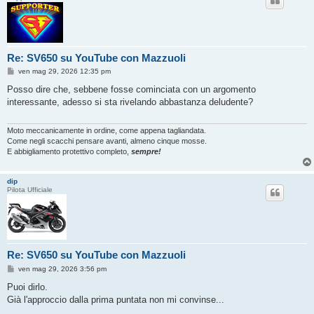
Re: SV650 su YouTube con Mazzuoli
M
ven mag 29, 2026 12:35 pm
e
s
Posso dire che, sebbene fosse cominciata con un argomento
s
interessante, adesso si sta rivelando abbastanza deludente?
a
g
g
i
Moto meccanicamente in ordine, come appena tagliandata.
o
Come negli scacchi pensare avanti, almeno cinque mosse.
E abbigliamento protettivo completo,
sempre!
dip
Pilota Ufficiale
Re: SV650 su YouTube con Mazzuoli
M
ven mag 29, 2026 3:56 pm
e
s
Puoi dirlo.
s
Già l'approccio dalla prima puntata non mi convinse...
a
g