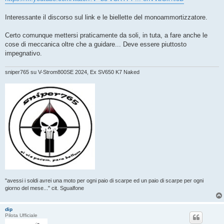
g
i
o
Interessante il discorso sul link e le biellette del monoammortizzatore.
Certo comunque mettersi praticamente da soli, in tuta, a fare anche le
cose di meccanica oltre che a guidare... Deve essere piuttosto
impegnativo.
sniper765 su V-Strom800SE 2024, Ex SV650 K7 Naked
"avessi i soldi avrei una moto per ogni paio di scarpe ed un paio di scarpe per ogni
giorno del mese..." cit. Sgualfone
dip
Pilota Ufficiale