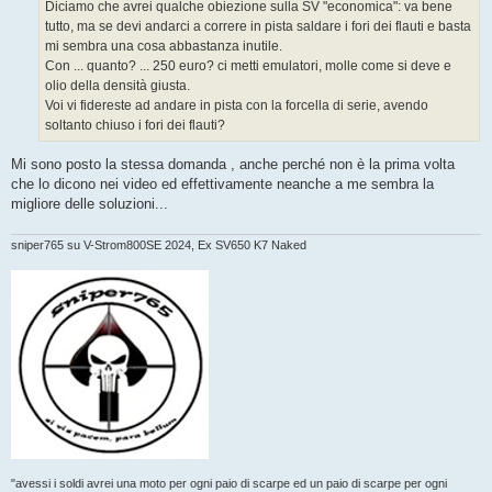
g
Diciamo che avrei qualche obiezione sulla SV "economica": va bene
g
tutto, ma se devi andarci a correre in pista saldare i fori dei flauti e basta
i
o
mi sembra una cosa abbastanza inutile.
Con ... quanto? ... 250 euro? ci metti emulatori, molle come si deve e
olio della densità giusta.
Voi vi fidereste ad andare in pista con la forcella di serie, avendo
soltanto chiuso i fori dei flauti?
Mi sono posto la stessa domanda , anche perché non è la prima volta
che lo dicono nei video ed effettivamente neanche a me sembra la
migliore delle soluzioni...
sniper765 su V-Strom800SE 2024, Ex SV650 K7 Naked
"avessi i soldi avrei una moto per ogni paio di scarpe ed un paio di scarpe per ogni