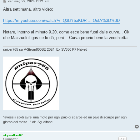
M
ven mag 29, 2026 11:21 am
e
s
Altra settimana, altro video:
s
a
g
https://m.youtube.com/watch?v=Q3BY5aKDR ... OoIA%3D%3D
g
i
o
Notare, intorno al minuto 9.20, come esce bene fuori dalle curve... Ok
che Mazzuoli il gas ce lo dà, però... Curva proprio bene la vecchietta...
sniper765 su V-Strom800SE 2024, Ex SV650 K7 Naked
"avessi i soldi avrei una moto per ogni paio di scarpe ed un paio di scarpe per ogni
giorno del mese..." cit. Sgualfone
skywalker67
Supporter