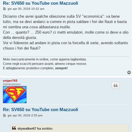
Re: SV650 su YouTube con Mazzuoli
M
gio apr 30, 2026 10:32 am
e
s
Diciamo che avrei qualche obiezione sulla SV "economica": va bene
s
tutto, ma se devi andarci a correre in pista saldare i fori dei flauti e basta
a
g
mi sembra una cosa abbastanza inutile.
g
Con ... quanto? ... 250 euro? ci metti emulatori, molle come si deve e olio
i
o
della densità giusta.
Voi vi fidereste ad andare in pista con la forcella di serie, avendo soltanto
chiuso i fori dei flauti?
Moto meccanicamente in ordine, come appena tagliandata.
Come negli scacchi pensare avanti, almeno cinque mosse.
E abbigliamento protettivo completo,
sempre!
sniper765
Administrator
Re: SV650 su YouTube con Mazzuoli
M
gio apr 30, 2026 2:55 pm
e
s
s
skywalker67 ha scritto:
a