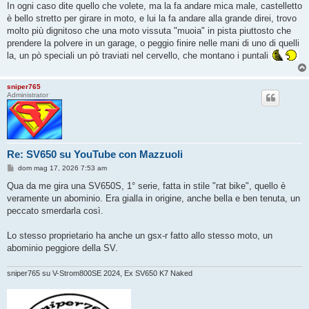
In ogni caso dite quello che volete, ma la fa andare mica male, castelletto
è bello stretto per girare in moto, e lui la fa andare alla grande direi, trovo
molto più dignitoso che una moto vissuta "muoia" in pista piuttosto che
prendere la polvere in un garage, o peggio finire nelle mani di uno di quelli
la, un pò speciali un pò traviati nel cervello, che montano i puntali
sniper765
Administrator
Re: SV650 su YouTube con Mazzuoli
M
dom mag 17, 2026 7:53 am
e
s
Qua da me gira una SV650S, 1° serie, fatta in stile "rat bike", quello è
s
veramente un abominio. Era gialla in origine, anche bella e ben tenuta, un
a
g
peccato smerdarla così.
g
i
o
Lo stesso proprietario ha anche un gsx-r fatto allo stesso moto, un
abominio peggiore della SV.
sniper765 su V-Strom800SE 2024, Ex SV650 K7 Naked