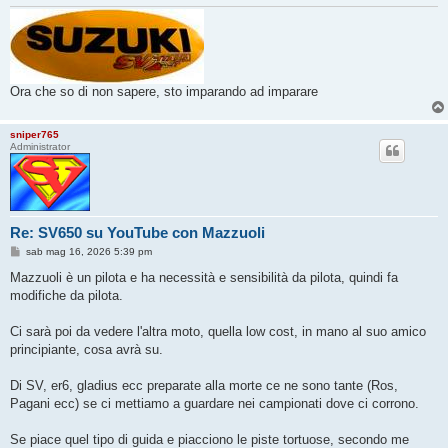
Ora che so di non sapere, sto imparando ad imparare
sniper765
Administrator
Re: SV650 su YouTube con Mazzuoli
M
sab mag 16, 2026 5:39 pm
e
s
Mazzuoli è un pilota e ha necessità e sensibilità da pilota, quindi fa
s
modifiche da pilota.
a
g
g
Ci sarà poi da vedere l'altra moto, quella low cost, in mano al suo amico
i
o
principiante, cosa avrà su.
Di SV, er6, gladius ecc preparate alla morte ce ne sono tante (Ros,
Pagani ecc) se ci mettiamo a guardare nei campionati dove ci corrono.
Se piace quel tipo di guida e piacciono le piste tortuose, secondo me