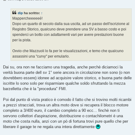
e
s
s
dip
ha scritto:
↑
a
g
Mappercheeeeeé!
g
Dopo un quarto di secolo dalla sua uscita, ad un passo dell'iscrizione al
i
o
Registro Storico, qualcuno deve prendere una SV a basso costo e poi
spenderci un botto con adattamenti vari per avere prestazioni buone
per la pista.
Ovvio che Mazzuoli lo fa per le visualizzazioni, e temo che qualcuno
assassini una "curvy" per emularlo.
Dai su, ora non ne facciamo una tragedia, anche perchè diciamoci la
verità buona parte dell sv 1° serie ancora in circolazione non sono (o non
dovrebbero essere) idonee ad acquisire valore storico, e buona parte delle
iscritte lo sono solo per risparmiare qualche soldo sfruttando la mezza
barzelletta che è la "procedura" FMI.
Poi dal punto di vista pratico è comodo il fatto che si trovino molti ricambi
a prezzi stracciati, trova un altra moto dove si recupera il blocco motore
completo a 3/400 euro, il cambio completo a 90 ecc... finchè non ti
servono collettori d'aspirazione, distribuzione o contachilometri è una
moto che costa nulla, anzi con un pò di fortuna trovi pure quello che per
liberare il garage te ne regala una intera direttamente