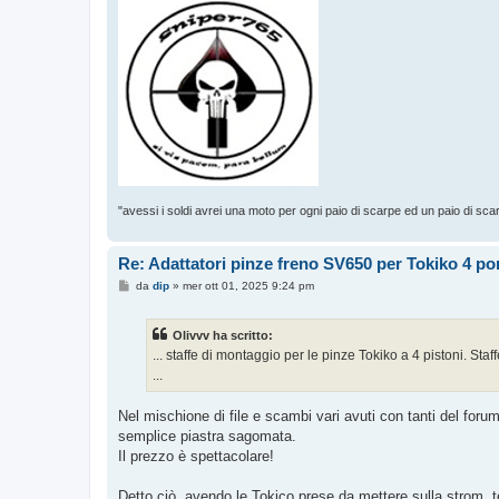
"avessi i soldi avrei una moto per ogni paio di scarpe ed un paio di sca
Re: Adattatori pinze freno SV650 per Tokiko 4 p
M
da
dip
»
mer ott 01, 2025 9:24 pm
e
s
s
Olivvv ha scritto:
a
g
... staffe di montaggio per le pinze Tokiko a 4 pistoni. Sta
g
...
i
o
Nel mischione di file e scambi vari avuti con tanti del foru
semplice piastra sagomata.
Il prezzo è spettacolare!
Detto ciò, avendo le Tokico prese da mettere sulla strom, te