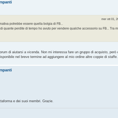
ompanti
mer ott 01, 
ernativa potrebbe essere quella bolgia di FB...
a di quante perdite di tempo ho avuto per vendere qualche accessorio su FB... Tra 
forum di aiutarsi a vicenda. Non mi interessa fare un gruppo di acquisto, però
ponibile nel breve termine ad aggiungere al mio ordine altre coppie di staffe
ompanti
iattaforma e dei suoi membri. Grazie.