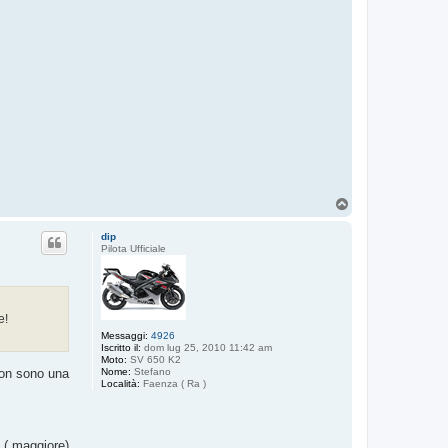
T
o
p
dip
Pilota Ufficiale
e!
Messaggi:
4926
Iscritto il:
dom lug 25, 2010 11:42 am
Moto:
SV 650 K2
 non sono una
Nome:
Stefano
Località:
Faenza ( Ra )
e ( maggiore)