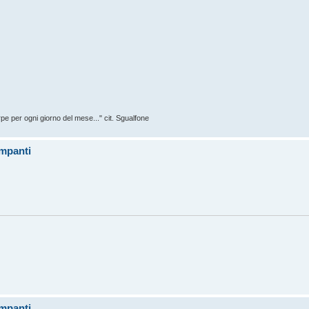
rpe per ogni giorno del mese..." cit. Sgualfone
ompanti
ompanti