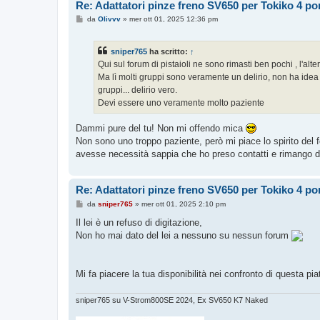
Re: Adattatori pinze freno SV650 per Tokiko 4 p
M
da
Olivvv
»
mer ott 01, 2025 12:36 pm
e
s
s
sniper765
ha scritto:
↑
a
g
Qui sul forum di pistaioli ne sono rimasti ben pochi , l'alt
g
Ma lì molti gruppi sono veramente un delirio, non ha ide
i
o
gruppi... delirio vero.
Devi essere uno veramente molto paziente
Dammi pure del tu! Non mi offendo mica
Non sono uno troppo paziente, però mi piace lo spirito del 
avesse necessità sappia che ho preso contatti e rimango dis
Re: Adattatori pinze freno SV650 per Tokiko 4 p
M
da
sniper765
»
mer ott 01, 2025 2:10 pm
e
s
Il lei è un refuso di digitazione,
s
Non ho mai dato del lei a nessuno su nessun forum
a
g
g
i
o
Mi fa piacere la tua disponibilità nei confronto di questa p
sniper765 su V-Strom800SE 2024, Ex SV650 K7 Naked