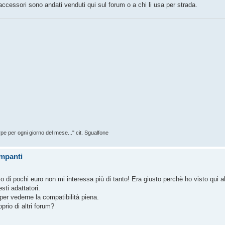
i accessori sono andati venduti qui sul forum o a chi li usa per strada.
rpe per ogni giorno del mese..." cit. Sgualfone
ompanti
o di pochi euro non mi interessa più di tanto! Era giusto perchè ho visto qui a
sti adattatori.
per vederne la compatibilità piena.
prio di altri forum?