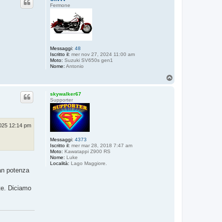
Fermone
Messaggi:
48
Iscritto il:
mer nov 27, 2024 11:00 am
Moto:
Suzuki SV650s gen1
Nome:
Antonio
T
o
p
skywalker67
Supporter
2025 12:14 pm
Messaggi:
4373
Iscritto il:
mer mar 28, 2018 7:47 am
Moto:
Kawatappi Z900 RS
Nome:
Luke
Località:
Lago Maggiore.
an potenza
te. Diciamo