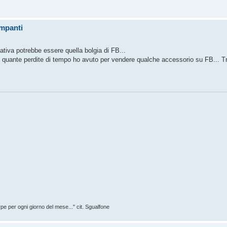
ompanti
nativa potrebbe essere quella bolgia di FB...
di quante perdite di tempo ho avuto per vendere qualche accessorio su FB... T
rpe per ogni giorno del mese..." cit. Sgualfone