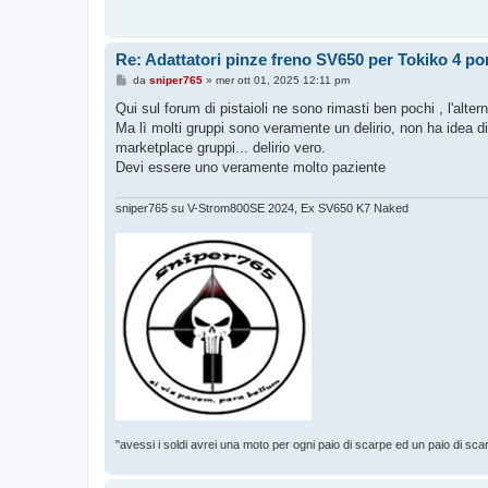
Re: Adattatori pinze freno SV650 per Tokiko 4 p
M
da
sniper765
»
mer ott 01, 2025 12:11 pm
e
s
Qui sul forum di pistaioli ne sono rimasti ben pochi , l'alter
s
Ma lì molti gruppi sono veramente un delirio, non ha idea 
a
g
marketplace gruppi... delirio vero.
g
Devi essere uno veramente molto paziente
i
o
sniper765 su V-Strom800SE 2024, Ex SV650 K7 Naked
"avessi i soldi avrei una moto per ogni paio di scarpe ed un paio di sca