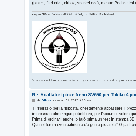
o
(pinze , filtri aria , airbox, snorkel ecc), mentre Pochissim
sniper765 su V-Strom800SE 2024, Ex SV650 K7 Naked
"avessi i soldi avrei una moto per ogni paio di scarpe ed un paio di sca
Re: Adattatori pinze freno SV650 per Tokiko 4 p
M
da
Olivvv
»
mer ott 01, 2025 9:25 am
e
s
Ti ringrazio per la risposta, onestamente abbassare il prezz
s
interessate che magari potrebbero, per l'appunto, volere que
a
g
Prima di ordinarli anche io farò prima un test in stampa 3D 
g
Qui nel forum eventualmente c'è gente pistaiola? O parli pro
i
o