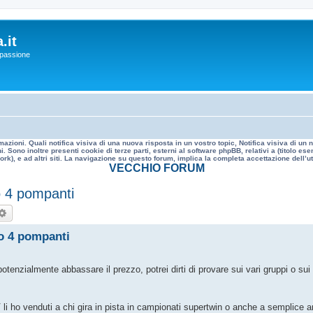
.it
a passione
mazioni. Quali notifica visiva di una nuova risposta in un vostro topic, Notifica visiva di u
. Sono inoltre presenti cookie di terze parti, esterni al software phpBB, relativi a (titolo
rk), e ad altri siti. La navigazione su questo forum, implica la completa accettazione dell’util
VECCHIO FORUM
o 4 pompanti
rca
Ricerca avanzata
ko 4 pompanti
potenzialmente abbassare il prezzo, potrei dirti di provare sui vari gruppi o su
 li ho venduti a chi gira in pista in campionati supertwin o anche a semplice a