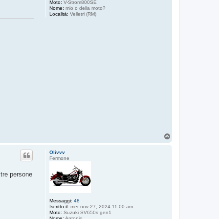
Moto:
V-Strom800SE
Nome:
mio o della moto?
Località:
Velletri (RM)
T
o
p
Olivvv
Fermone
ltre persone
Messaggi:
48
Iscritto il:
mer nov 27, 2024 11:00 am
Moto:
Suzuki SV650s gen1
Nome:
Antonio