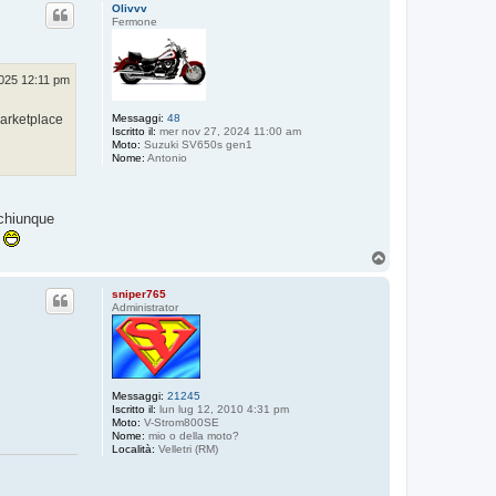
p
Olivvv
Fermone
2025 12:11 pm
marketplace
Messaggi:
48
Iscritto il:
mer nov 27, 2024 11:00 am
Moto:
Suzuki SV650s gen1
Nome:
Antonio
 chiunque
.
T
o
p
sniper765
Administrator
Messaggi:
21245
Iscritto il:
lun lug 12, 2010 4:31 pm
Moto:
V-Strom800SE
Nome:
mio o della moto?
Località:
Velletri (RM)