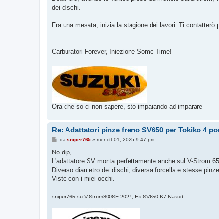
dei dischi.
Fra una mesata, inizia la stagione dei lavori. Ti contatterò p
Carburatori Forever, Iniezione Some Time!
Ora che so di non sapere, sto imparando ad imparare
Re: Adattatori pinze freno SV650 per Tokiko 4 p
M
da
sniper765
»
mer ott 01, 2025 9:47 pm
e
s
No dip,
s
L'adattatore SV monta perfettamente anche sul V-Strom 650
a
g
Diverso diametro dei dischi, diversa forcella e stesse pinze
g
Visto con i miei occhi.
i
o
sniper765 su V-Strom800SE 2024, Ex SV650 K7 Naked