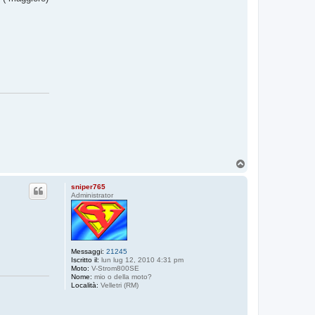
T
o
p
sniper765
Administrator
Messaggi:
21245
Iscritto il:
lun lug 12, 2010 4:31 pm
Moto:
V-Strom800SE
Nome:
mio o della moto?
Località:
Velletri (RM)