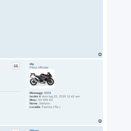
T
o
p
dip
Pilota Ufficiale
Messaggi:
4926
Iscritto il:
dom lug 25, 2010 11:42 am
Moto:
SV 650 K2
Nome:
Stefano
Località:
Faenza ( Ra )
T
o
p
Olivvv