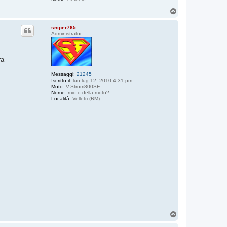
T
o
p
sniper765
Administrator
ra
Messaggi:
21245
Iscritto il:
lun lug 12, 2010 4:31 pm
Moto:
V-Strom800SE
Nome:
mio o della moto?
Località:
Velletri (RM)
T
o