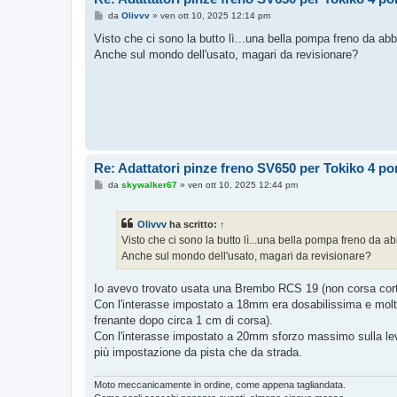
M
da
Olivvv
»
ven ott 10, 2025 12:14 pm
e
s
Visto che ci sono la butto lì...una bella pompa freno da abb
s
Anche sul mondo dell'usato, magari da revisionare?
a
g
g
i
o
Re: Adattatori pinze freno SV650 per Tokiko 4 p
M
da
skywalker67
»
ven ott 10, 2025 12:44 pm
e
s
s
Olivvv
ha scritto:
↑
a
g
Visto che ci sono la butto lì...una bella pompa freno da a
g
Anche sul mondo dell'usato, magari da revisionare?
i
o
Io avevo trovato usata una Brembo RCS 19 (non corsa corta
Con l'interasse impostato a 18mm era dosabilissima e molt
frenante dopo circa 1 cm di corsa).
Con l'interasse impostato a 20mm sforzo massimo sulla le
più impostazione da pista che da strada.
Moto meccanicamente in ordine, come appena tagliandata.