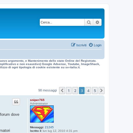
Cerca
Ricerca avanzata
Iscriviti
Login
n nuovo argomento, e Mantenimento dello stato Online del Registrato.
 esemplificativo e non esaustivo) Google Adsense, Youtube, ImageShack,
izzo di ogni tipologia di cookie esistente su sv-italia.it.
1
2
3
4
5
Precedente
Prossimo
98 messaggi
sniper765
Administrator
i forum dove
Messaggi:
21245
matori
Iscritto il:
lun lug 12, 2010 4:31 pm