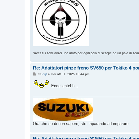
"avessi i soldi avrei una moto per ogni paio di scarpe ed un paio di sca
Re: Adattatori pinze freno SV650 per Tokiko 4 p
M
da
dip
»
mer ott 01, 2025 10:44 pm
e
s
s
Eccellentehh...
a
g
g
i
o
Ora che so di non sapere, sto imparando ad imparare
Re: Adattatori pinze freno SV650 per Tokiko 4 p