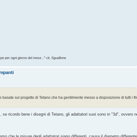
rpe per ogni giorno del mese..." cit. Sgualfone
ompanti
ffe basate sul progetto di Tetano che ha gentilmente messo a disposizione di tutti i fil
m, se ricordo bene i disegni di Tetano, gli adattatori suoi sono in "3d", ovvero
mo che le misure degli adattatori siano differenti, causa il diametro different