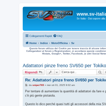
www.sv-italia
Sv Italia - Dai sapore all
Collegamenti Rapidi
FAQ
Home
Indice
MotoOfficina
Sv
Questo forum utilizza dei Cookie per tenere traccia di alcune infor
Collegandosi al forum o Registrandosi, si accettano queste condizioni
Histats, Google+, Twitter, Facebook, (e altri Social Netwo
Adattatori pinze freno SV650 per Tokik
Ce
Rispondi
Re: Adattatori pinze freno SV650 per Toki
M
da
sniper765
»
mer ott 01, 2025 9:02 am
e
s
Per tentare di aumentare la quantità di adattatori da fare e 
s
c'è più gente pistaiola.
a
g
g
Questo lo dico perché quasi tutti gli accessori della mia SV
i