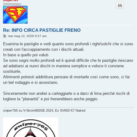
sniper765
Administrator
Re: INFO CIRCA PASTIGLIE FRENO
M
mar mag 12, 2026 9:27 am
e
s
Esamina le pastiglie e vedi quanto sono profondi i righi/solchi che si sono
s
creati con l'accoppiamento con i dischi attuali.
a
g
In base a quello poi valuti.
g
Se sono segni molto profondi ed è quindi difficile che le pastiglie riescano
i
o
ad adattarsi ai nuovi dischi in maniera semplice e veloce ti conviene
sostituirle,
Altrimenti potresti addirittura pensare di montarle così come sono, ci fai
un bel rodaggio e si assestano.
Sinceramente non andrei a carteggiarle o a darci di lima perché rischi di
togliere la "planarità" e poi frenerebbero anche peggio.
sniper765 su V-Strom800SE 2024, Ex SV650 K7 Naked