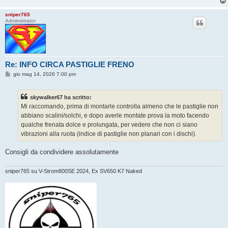
sniper765
Administrator
Re: INFO CIRCA PASTIGLIE FRENO
M
gio mag 14, 2026 7:00 pm
e
s
s
skywalker67 ha scritto:
a
g
Mi raccomando, prima di montarle controlla almeno che le pastiglie non
g
abbiano scalini/solchi, e dopo averle montate prova la moto facendo
i
o
qualche frenata dolce e prolungata, per vedere che non ci siano
vibrazioni alla ruota (indice di pastiglie non planari con i dischi).
Consigli da condividere assolutamente
sniper765 su V-Strom800SE 2024, Ex SV650 K7 Naked