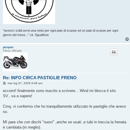
"avessi i soldi avrei una moto per ogni paio di scarpe ed un paio di scarpe per ogni
giorno del mese..." cit. Sgualfone
picipist
Pilota Ufficiale
Re: INFO CIRCA PASTIGLIE FRENO
M
mar lug 07, 2026 9:49 am
e
s
eccomi! finalmente sono riuscito a scrivere....Wind mi blocca il sito
s
SV...va a sapere!
a
g
g
Cmq, vi confermo che ho tranquillamente utilizzato le pastiglie che avevo
i
o
su.
MI pare che con dischi "nuovi" ,anche se usati ,e tubi in treccia la frenata
è cambiata (in meglio).