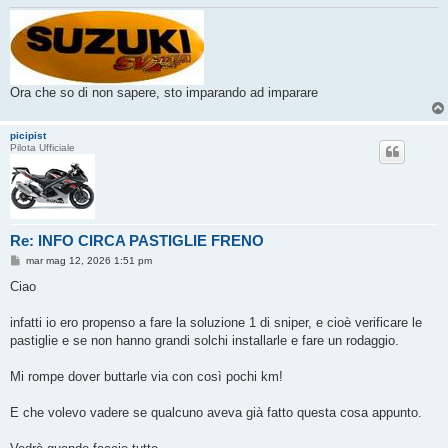
Ora che so di non sapere, sto imparando ad imparare
picipist
Pilota Ufficiale
Re: INFO CIRCA PASTIGLIE FRENO
M
mar mag 12, 2026 1:51 pm
e
s
Ciao
s
a
g
infatti io ero propenso a fare la soluzione 1 di sniper, e cioè verificare le
g
pastiglie e se non hanno grandi solchi installarle e fare un rodaggio.
i
o
Mi rompe dover buttarle via con così pochi km!
E che volevo vadere se qualcuno aveva già fatto questa cosa appunto.