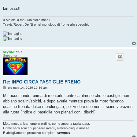
lampsss!!
« Ma dici a me? Ma dici a me? »
Travis/Robert De Niro nel monologo di fronte allo specchio
skywalker67
Supporter
Re: INFO CIRCA PASTIGLIE FRENO
M
gio mag 14, 2026 10:36 am
e
s
Mi raccomando, prima di montarle controlla almeno che le pastiglie non
s
abbiano scalini/solchi, e dopo averle montate prova la moto facendo
a
g
qualche frenata dolce e prolungata, per vedere che non ci siano vibrazioni
g
alla ruota (indice di pastiglie non planari con i dischi).
i
o
Moto meccanicamente in ordine, come appena tagliandata.
Come negli scacchi pensare avanti, almeno cinque mosse.
E abbigliamento protettivo completo,
sempre!