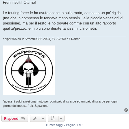
s
Freni risolti! Ottimo!
s
a
g
Le touring force le ho avute anche io sulla moto, carcassa un po' rigida
g
(ma che in compenso le rendeva meno sensibili alle piccole variazioni di
i
o
pressione), ma per il resto le ho trovate gomme con un alto rapporto
qualità/prezzo, e in più sono durate tantissimi chilometri.
sniper765 su V-Strom800SE 2024, Ex SV650 K7 Naked
"avessi i soldi avrei una moto per ogni paio di scarpe ed un paio di scarpe per ogni
giorno del mese..." cit. Sgualfone
Rispondi
11 messaggi • Pagina
1
di
1