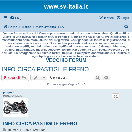
www.sv-italia.it
FAQ
Iscriviti
Login
C
Home
Indice
MotoOfficina
Sv
Questo forum utilizza dei Cookie per tenere traccia di alcune informazioni. Quali notifica
e
visiva di una nuova risposta in un vostro topic, Notifica visiva di un nuovo argomento, e
Mantenimento dello stato Online del Registrato. Collegandosi al forum o Registrandosi, si
r
accettano queste condizioni. Sono inoltre presenti cookie di terze parti, esterni al
software phpBB, relativi a (titolo esemplificativo e non esaustivo) Google Adsense,
c
Youtube, ImageShack, Histats, Google+, Twitter, Facebook, (e altri Social Network), e ad
altri siti. La navigazione su questo forum, implica la completa accettazione dell’utilizzo di
a
ogni tipologia di cookie esistente su sv-italia.it.
VECCHIO FORUM
INFO CIRCA PASTIGLIE FRENO
Cerca
Ricerca avan
Rispondi
11 messaggi • Pagina
1
di
1
picipist
Pilota Ufficiale
INFO CIRCA PASTIGLIE FRENO
M
lun mag 11, 2026 12:18 pm