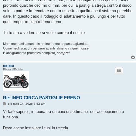
profondo qualche decimo di mm, per cui la pastiglia strega contro il disco
solo in parte e la frenata è ridotta rispetto a quella che il sistema potrebbe
dare. In questo caso il rodaggio di adattamento è più lungo e per tutto
quel tempo l'impianto frena meno.
Tutto sta a vedere se si vuole correre il rischio.
Moto meccanicamente in ordine, come appena tagliandata.
Come negli scacchi pensare avanti, almeno cinque mosse.
E abbigliamento protettivo completo,
sempre!
picipist
Pilota Ufficiale
Re: INFO CIRCA PASTIGLIE FRENO
M
gio mag 14, 2026 8:52 am
e
s
Vi farò sapere , in teoria trà un paio di settimane, se l'accoppiamento
s
funziona.
a
g
g
Devo anche installare i tubi in treccia
i
o