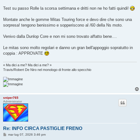
Test su passo Rolle la scorsa settimana e dritti non ne ho fatti quindi!
Montate anche le gomme Mitas Touring force e devo dire che sono una
sorpresa! tengono benissimo e sopperiscono al /60 della Ns moto.
Venivo dalla Dunlop Core e non mi sono trovato affatto bene....
Le mitas sono molto regolari e danno un gran bell'appoggio sopratutto in
coppia : APPROVATE
« Ma dici a me? Ma dici a me? »
Travis/Robert De Niro nel monologo di fronte allo specchio
sniper765
Administrator
Re: INFO CIRCA PASTIGLIE FRENO
M
mar lug 07, 2026 3:46 pm
e