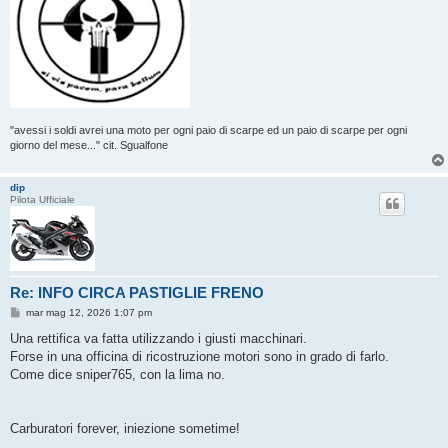
"avessi i soldi avrei una moto per ogni paio di scarpe ed un paio di scarpe per ogni
giorno del mese..." cit. Sgualfone
dip
Pilota Ufficiale
Re: INFO CIRCA PASTIGLIE FRENO
M
mar mag 12, 2026 1:07 pm
e
s
Una rettifica va fatta utilizzando i giusti macchinari.
s
Forse in una officina di ricostruzione motori sono in grado di farlo.
a
g
Come dice sniper765, con la lima no.
g
i
o
Carburatori forever, iniezione sometime!