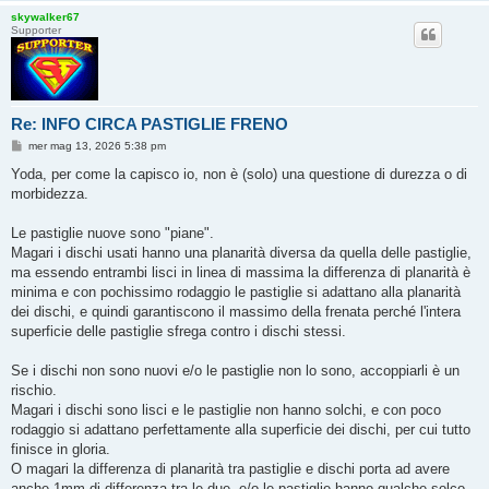
skywalker67
Supporter
Re: INFO CIRCA PASTIGLIE FRENO
M
mer mag 13, 2026 5:38 pm
e
s
Yoda, per come la capisco io, non è (solo) una questione di durezza o di
s
morbidezza.
a
g
g
Le pastiglie nuove sono "piane".
i
o
Magari i dischi usati hanno una planarità diversa da quella delle pastiglie,
ma essendo entrambi lisci in linea di massima la differenza di planarità è
minima e con pochissimo rodaggio le pastiglie si adattano alla planarità
dei dischi, e quindi garantiscono il massimo della frenata perché l'intera
superficie delle pastiglie sfrega contro i dischi stessi.
Se i dischi non sono nuovi e/o le pastiglie non lo sono, accoppiarli è un
rischio.
Magari i dischi sono lisci e le pastiglie non hanno solchi, e con poco
rodaggio si adattano perfettamente alla superficie dei dischi, per cui tutto
finisce in gloria.
O magari la differenza di planarità tra pastiglie e dischi porta ad avere
anche 1mm di differenza tra le due, e/o le pastiglie hanno qualche solco