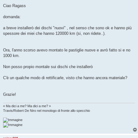
e
s
Ciao Ragass
s
a
g
domanda:
g
i
o
a breve installerò dei dischi "nuovi" , nel senso che sono ok e hanno più
spessore dei miei che hanno 120000 km (si, non ridete..).
Ora, l'anno scorso avevo montato le pastiglie nuove e avrò fatto si e no
1000 km.
Non posso propio montale sui dischi che installerò
C'è un qualche modo di rettificarle, visto che hanno ancora materiale?
Grazie!
« Ma dici a me? Ma dici a me? »
Travis/Robert De Niro nel monologo di fronte allo specchio