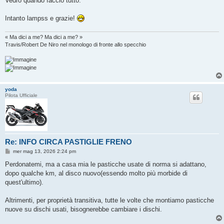
Vedrò quando faccio tutto.
Intanto lampss e grazie!
« Ma dici a me? Ma dici a me? »
Travis/Robert De Niro nel monologo di fronte allo specchio
yoda
Pilota Ufficiale
Re: INFO CIRCA PASTIGLIE FRENO
M
mer mag 13, 2026 2:24 pm
e
s
Perdonatemi, ma a casa mia le pasticche usate di norma si adattano,
s
dopo qualche km, al disco nuovo(essendo molto più morbide di
a
g
quest'ultimo).
g
i
o
Altrimenti, per proprietà transitiva, tutte le volte che montiamo pasticche
nuove su dischi usati, bisognerebbe cambiare i dischi.