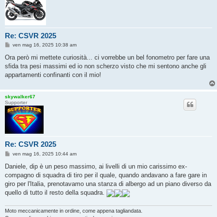
Re: CSVR 2025
M
ven mag 16, 2025 10:38 am
e
s
Ora però mi mettete curiosità... ci vorrebbe un bel fonometro per fare una
s
sfida tra pesi massimi ed io non scherzo visto che mi sentono anche gli
a
g
appartamenti confinanti con il mio!
g
i
o
skywalker67
Supporter
Re: CSVR 2025
M
ven mag 16, 2025 10:44 am
e
s
Daniele, dip è un peso massimo, ai livelli di un mio carissimo ex-
s
compagno di squadra di tiro per il quale, quando andavano a fare gare in
a
g
giro per l'Italia, prenotavamo una stanza di albergo ad un piano diverso da
g
quello di tutto il resto della squadra.
i
o
Moto meccanicamente in ordine, come appena tagliandata.