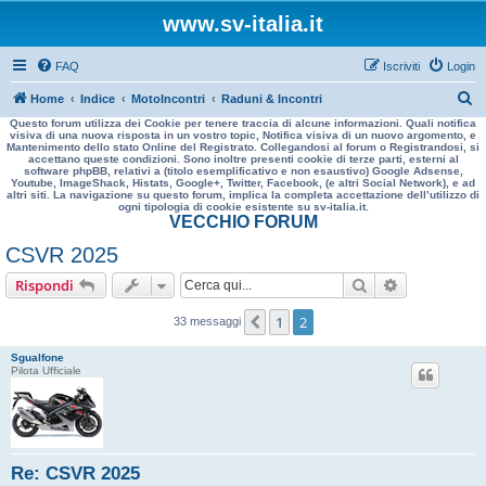
www.sv-italia.it
FAQ
Iscriviti
Login
C
Home
Indice
MotoIncontri
Raduni & Incontri
Questo forum utilizza dei Cookie per tenere traccia di alcune informazioni. Quali notifica
e
visiva di una nuova risposta in un vostro topic, Notifica visiva di un nuovo argomento, e
Mantenimento dello stato Online del Registrato. Collegandosi al forum o Registrandosi, si
r
accettano queste condizioni. Sono inoltre presenti cookie di terze parti, esterni al
software phpBB, relativi a (titolo esemplificativo e non esaustivo) Google Adsense,
c
Youtube, ImageShack, Histats, Google+, Twitter, Facebook, (e altri Social Network), e ad
altri siti. La navigazione su questo forum, implica la completa accettazione dell’utilizzo di
a
ogni tipologia di cookie esistente su sv-italia.it.
VECCHIO FORUM
CSVR 2025
Cerca
Ricerca avan
Rispondi
1
2
Precedente
33 messaggi
Sgualfone
Pilota Ufficiale
Re: CSVR 2025