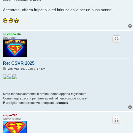
Accorrete, offerta irripetibile ed irrinunciabile per un buon sonno!
skywalker67
Supporter
Re: CSVR 2025
M
ven mag 16, 2025 8:17 am
e
s
s
a
g
g
i
Moto meccanicamente in ordine, come appena tagliandata.
o
Come negli scacchi pensare avanti, almeno cinque mosse.
E abbigliamento protettivo completo,
sempre!
sniper765
Administrator