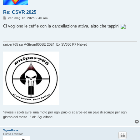
Re: CSVR 2025
M
ven mag 16, 2025 9:40 am
e
s
Ci vogliono le cuffie con la cancellazione attiva, altro che tappini
s
a
g
g
i
sniper765 su V-Strom800SE 2024, Ex SV650 K7 Naked
o
"avessi i soldi avrei una moto per ogni paio di scarpe ed un paio di scarpe per ogni
giorno del mese..." cit. Sgualfone
Sgualfone
Pilota Ufficiale