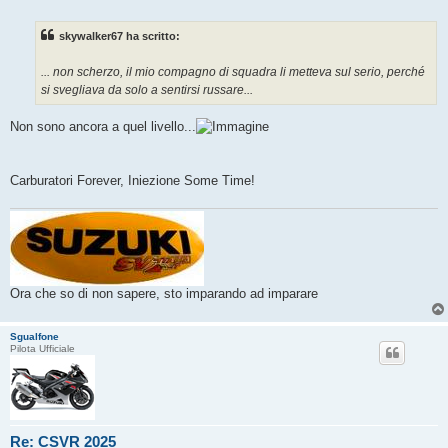
e
s
s
skywalker67 ha scritto:
a
g
g
... non scherzo, il mio compagno di squadra li metteva sul serio, perché
i
o
si svegliava da solo a sentirsi russare...
Non sono ancora a quel livello...
Carburatori Forever, Iniezione Some Time!
Ora che so di non sapere, sto imparando ad imparare
Sgualfone
Pilota Ufficiale
Re: CSVR 2025