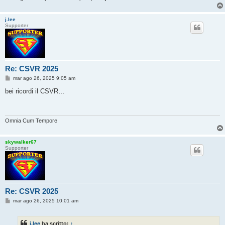
j.lee
Supporter
Re: CSVR 2025
M
mar ago 26, 2025 9:05 am
e
s
bei ricordi il CSVR…
s
a
g
g
i
Omnia Cum Tempore
o
skywalker67
Supporter
Re: CSVR 2025
M
mar ago 26, 2025 10:01 am
e
s
s
j.lee
ha scritto:
↑
a