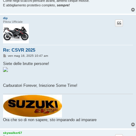
Come negli scacchi pensare avanti, almeno cinque mosse.
E abbigliamento protettivo completo,
sempre!
dip
Pilota Ufficiale
Re: CSVR 2025
M
ven mag 16, 2025 10:47 am
e
s
Siete delle brutte persone!
s
a
g
g
i
o
Carburatori Forever, Iniezione Some Time!
Ora che so di non sapere, sto imparando ad imparare
skywalker67