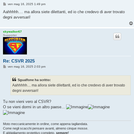
M
ven mag 16, 2025 1:49 pm
e
s
Aahhhhh.... ma allora siete dilettanti, ed io che credevo di aver trovato
s
degni avversari!
a
g
g
i
skywalker67
o
Supporter
Re: CSVR 2025
M
ven mag 16, 2025 2:03 pm
e
s
s
Sgualfone ha scritto:
a
g
Aahhhhh.... ma allora siete dilettanti, ed io che credevo di aver trovato
g
degni avversari!
i
o
Tu non vieni vero al CSVR?
O se vieni dormi in un altro paese...
Moto meccanicamente in ordine, come appena tagliandata.
Come negli scacchi pensare avanti, almeno cinque mosse.
E abbigliamento protettivo completo,
sempre!