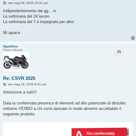
M
mar mag 06, 2025 10:41 pm
e
s
Indipendentemente dai gg... io
s
La settimana del 24 lavoro
a
g
La settimana del 7 è impegnata per altro
g
i
o
Mi apiace
Sgualfone
Pilota Ufficiale
Re: CSVR 2025
M
ven mag 16, 2025 8:01 am
e
s
Attenzione a tutti!!!
s
a
g
Data la confermata presenza di elementi ad alto potenziale di disturbo
g
notturno VENDO a chi vorrà riposare in modo almemo accettabile il
i
o
seguente prodotto