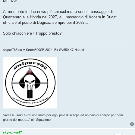
MotoGP
a
g
g
Al momento le due news più chiacchierate sono il passaggio di
i
o
Quartararo alla Honda nel 2027, e il passaggio di Acosta in Ducati
ufficiale al posto di Bagnaia sempre per il 2027...
Solo chiacchiere? Troppo presto?
sniper765 su V-Strom800SE 2024, Ex SV650 K7 Naked
"avessi i soldi avrei una moto per ogni paio di scarpe ed un paio di scarpe per ogni
giorno del mese..." cit. Sgualfone
skywalker67