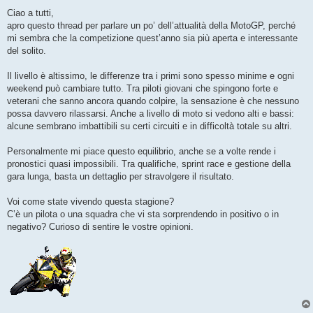
e
s
Ciao a tutti,
s
apro questo thread per parlare un po’ dell’attualità della MotoGP, perché
a
g
mi sembra che la competizione quest’anno sia più aperta e interessante
g
del solito.
i
o
Il livello è altissimo, le differenze tra i primi sono spesso minime e ogni
weekend può cambiare tutto. Tra piloti giovani che spingono forte e
veterani che sanno ancora quando colpire, la sensazione è che nessuno
possa davvero rilassarsi. Anche a livello di moto si vedono alti e bassi:
alcune sembrano imbattibili su certi circuiti e in difficoltà totale su altri.
Personalmente mi piace questo equilibrio, anche se a volte rende i
pronostici quasi impossibili. Tra qualifiche, sprint race e gestione della
gara lunga, basta un dettaglio per stravolgere il risultato.
Voi come state vivendo questa stagione?
C’è un pilota o una squadra che vi sta sorprendendo in positivo o in
negativo? Curioso di sentire le vostre opinioni.