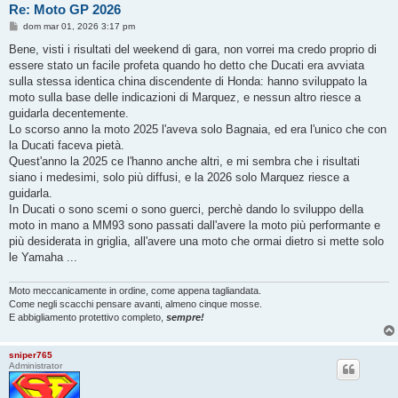
Re: Moto GP 2026
M
dom mar 01, 2026 3:17 pm
e
s
Bene, visti i risultati del weekend di gara, non vorrei ma credo proprio di
s
essere stato un facile profeta quando ho detto che Ducati era avviata
a
g
sulla stessa identica china discendente di Honda: hanno sviluppato la
g
moto sulla base delle indicazioni di Marquez, e nessun altro riesce a
i
o
guidarla decentemente.
Lo scorso anno la moto 2025 l'aveva solo Bagnaia, ed era l'unico che con
la Ducati faceva pietà.
Quest'anno la 2025 ce l'hanno anche altri, e mi sembra che i risultati
siano i medesimi, solo più diffusi, e la 2026 solo Marquez riesce a
guidarla.
In Ducati o sono scemi o sono guerci, perchè dando lo sviluppo della
moto in mano a MM93 sono passati dall'avere la moto più performante e
più desiderata in griglia, all'avere una moto che ormai dietro si mette solo
le Yamaha ...
Moto meccanicamente in ordine, come appena tagliandata.
Come negli scacchi pensare avanti, almeno cinque mosse.
E abbigliamento protettivo completo,
sempre!
sniper765
Administrator