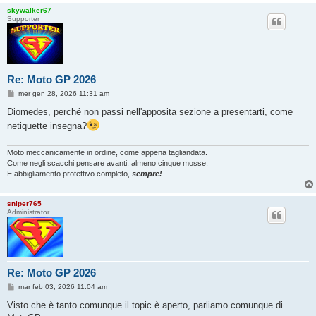
skywalker67
Supporter
Re: Moto GP 2026
M
mer gen 28, 2026 11:31 am
e
s
Diomedes, perché non passi nell'apposita sezione a presentarti, come
s
netiquette insegna?
a
g
g
i
Moto meccanicamente in ordine, come appena tagliandata.
o
Come negli scacchi pensare avanti, almeno cinque mosse.
E abbigliamento protettivo completo,
sempre!
sniper765
Administrator
Re: Moto GP 2026
M
mar feb 03, 2026 11:04 am
e
s
Visto che è tanto comunque il topic è aperto, parliamo comunque di
s