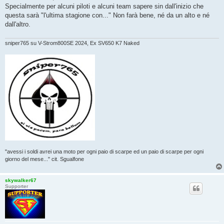
s
Specialmente per alcuni piloti e alcuni team sapere sin dall'inizio che
a
g
questa sarà "l'ultima stagione con..." Non farà bene, né da un alto e né
g
dall'altro.
i
o
sniper765 su V-Strom800SE 2024, Ex SV650 K7 Naked
"avessi i soldi avrei una moto per ogni paio di scarpe ed un paio di scarpe per ogni
giorno del mese..." cit. Sgualfone
skywalker67
Supporter