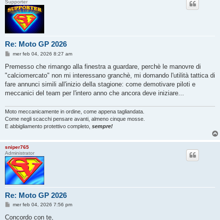
Supporter
Re: Moto GP 2026
M
mer feb 04, 2026 8:27 am
e
s
Premesso che rimango alla finestra a guardare, perchè le manovre di
s
"calciomercato" non mi interessano granchè, mi domando l'utilità tattica di
a
g
fare annunci simili all'inizio della stagione: come demotivare piloti e
g
meccanici del team per l'intero anno che ancora deve iniziare...
i
o
Moto meccanicamente in ordine, come appena tagliandata.
Come negli scacchi pensare avanti, almeno cinque mosse.
E abbigliamento protettivo completo,
sempre!
sniper765
Administrator
Re: Moto GP 2026
M
mer feb 04, 2026 7:56 pm
e
s
Concordo con te,