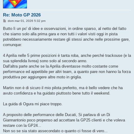
Re: Moto GP 2026
M
dom mar 01, 2026 5:32 pm
e
s
Butto lì un po' di idee e osservazioni, in ordine sparso, al netto del fatto
s
che siamo solo alla prima gara e non tutti i valori visti oggi in pista
a
g
potrebbero necessariamente restare gli stessi anche nelle prossime gare,
g
comunque:
i
o
4 Aprilia nelle 5 prime posizioni è tanta roba, anche perché trackouse (e la
sua splendida livrea) sono solo al secondo anno.
Dall'altra parte anche se la Aprilia diventasse molto costante come
performance ed appetibile per altri team, a quanto pare non hanno la forza
produttiva per aggiungere altre moto in griglia.
Martin non è di sicuro il mio pilota preferito, ma è bello vedere che ha
avuto confidenza e ha guidato piuttosto bene tutto il weekend.
La guida di Ogura mi piace troppo.
A proposito delle performance delle Ducati, Si parlava di un Di
Giannantonio poco propenso ad accettare la GP25 clienti e che voleva
restare con la GP24...
Non so se sia stato assecondato o quanto ci fosse di vero...