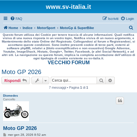
www.sv-italia.it
FAQ
Iscriviti
Login
C
Home
Indice
MotorSport
MotoGp & SuperBike
Questo forum utilizza dei Cookie per tenere traccia di alcune informazioni. Quali notifica
e
visiva di una nuova risposta in un vostro topic, Notifica visiva di un nuovo argomento, e
Mantenimento dello stato Online del Registrato. Collegandosi al forum o Registrandosi, si
r
accettano queste condizioni. Sono inoltre presenti cookie di terze parti, esterni al
software phpBB, relativi a (titolo esemplificativo e non esaustivo) Google Adsense,
c
Youtube, ImageShack, Histats, Google+, Twitter, Facebook, (e altri Social Network), e ad
altri siti. La navigazione su questo forum, implica la completa accettazione dell’utilizzo di
a
ogni tipologia di cookie esistente su sv-italia.it.
VECCHIO FORUM
Moto GP 2026
Cerca
Ricerca avan
Rispondi
7 messaggi • Pagina
1
di
1
Diomedes
Cancello
Moto GP 2026
M
mer gen 28, 2026 8:52 am