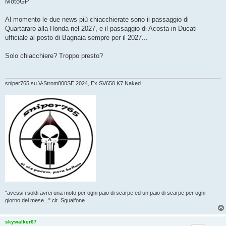
MotoGP
a
g
g
Al momento le due news più chiacchierate sono il passaggio di
i
o
Quartararo alla Honda nel 2027, e il passaggio di Acosta in Ducati
ufficiale al posto di Bagnaia sempre per il 2027...
Solo chiacchiere? Troppo presto?
sniper765 su V-Strom800SE 2024, Ex SV650 K7 Naked
"avessi i soldi avrei una moto per ogni paio di scarpe ed un paio di scarpe per ogni
giorno del mese..." cit. Sgualfone
skywalker67