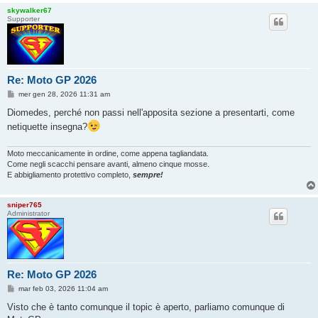
skywalker67
Supporter
Re: Moto GP 2026
M
mer gen 28, 2026 11:31 am
e
s
Diomedes, perché non passi nell'apposita sezione a presentarti, come
s
netiquette insegna?
a
g
g
i
Moto meccanicamente in ordine, come appena tagliandata.
o
Come negli scacchi pensare avanti, almeno cinque mosse.
E abbigliamento protettivo completo,
sempre!
sniper765
Administrator
Re: Moto GP 2026
M
mar feb 03, 2026 11:04 am
e
s
Visto che è tanto comunque il topic è aperto, parliamo comunque di
s