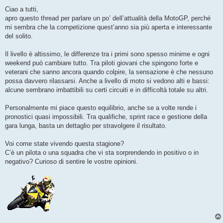
e
s
Ciao a tutti,
s
apro questo thread per parlare un po’ dell’attualità della MotoGP, perché
a
g
mi sembra che la competizione quest’anno sia più aperta e interessante
g
del solito.
i
o
Il livello è altissimo, le differenze tra i primi sono spesso minime e ogni
weekend può cambiare tutto. Tra piloti giovani che spingono forte e
veterani che sanno ancora quando colpire, la sensazione è che nessuno
possa davvero rilassarsi. Anche a livello di moto si vedono alti e bassi:
alcune sembrano imbattibili su certi circuiti e in difficoltà totale su altri.
Personalmente mi piace questo equilibrio, anche se a volte rende i
pronostici quasi impossibili. Tra qualifiche, sprint race e gestione della
gara lunga, basta un dettaglio per stravolgere il risultato.
Voi come state vivendo questa stagione?
C’è un pilota o una squadra che vi sta sorprendendo in positivo o in
negativo? Curioso di sentire le vostre opinioni.