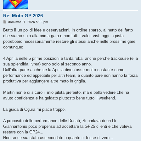
Re: Moto GP 2026
M
dom mar 01, 2026 5:32 pm
e
s
Butto lì un po' di idee e osservazioni, in ordine sparso, al netto del fatto
s
che siamo solo alla prima gara e non tutti i valori visti oggi in pista
a
g
potrebbero necessariamente restare gli stessi anche nelle prossime gare,
g
comunque:
i
o
4 Aprilia nelle 5 prime posizioni è tanta roba, anche perché trackouse (e la
sua splendida livrea) sono solo al secondo anno.
Dall'altra parte anche se la Aprilia diventasse molto costante come
performance ed appetibile per altri team, a quanto pare non hanno la forza
produttiva per aggiungere altre moto in griglia.
Martin non è di sicuro il mio pilota preferito, ma è bello vedere che ha
avuto confidenza e ha guidato piuttosto bene tutto il weekend.
La guida di Ogura mi piace troppo.
A proposito delle performance delle Ducati, Si parlava di un Di
Giannantonio poco propenso ad accettare la GP25 clienti e che voleva
restare con la GP24...
Non so se sia stato assecondato o quanto ci fosse di vero...