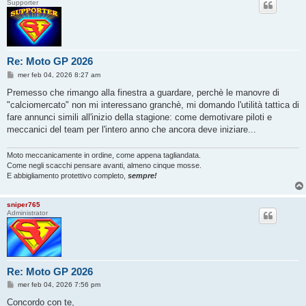
Supporter
Re: Moto GP 2026
M
mer feb 04, 2026 8:27 am
e
s
Premesso che rimango alla finestra a guardare, perchè le manovre di
s
"calciomercato" non mi interessano granchè, mi domando l'utilità tattica di
a
g
fare annunci simili all'inizio della stagione: come demotivare piloti e
g
meccanici del team per l'intero anno che ancora deve iniziare...
i
o
Moto meccanicamente in ordine, come appena tagliandata.
Come negli scacchi pensare avanti, almeno cinque mosse.
E abbigliamento protettivo completo,
sempre!
sniper765
Administrator
Re: Moto GP 2026
M
mer feb 04, 2026 7:56 pm
e
s
Concordo con te,