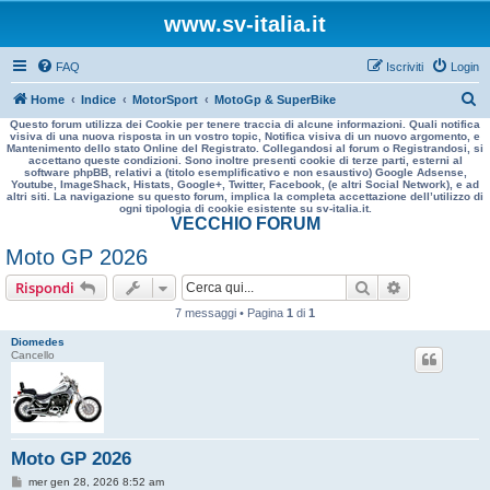
www.sv-italia.it
FAQ
Iscriviti
Login
C
Home
Indice
MotorSport
MotoGp & SuperBike
Questo forum utilizza dei Cookie per tenere traccia di alcune informazioni. Quali notifica
e
visiva di una nuova risposta in un vostro topic, Notifica visiva di un nuovo argomento, e
Mantenimento dello stato Online del Registrato. Collegandosi al forum o Registrandosi, si
r
accettano queste condizioni. Sono inoltre presenti cookie di terze parti, esterni al
software phpBB, relativi a (titolo esemplificativo e non esaustivo) Google Adsense,
c
Youtube, ImageShack, Histats, Google+, Twitter, Facebook, (e altri Social Network), e ad
altri siti. La navigazione su questo forum, implica la completa accettazione dell’utilizzo di
a
ogni tipologia di cookie esistente su sv-italia.it.
VECCHIO FORUM
Moto GP 2026
Cerca
Ricerca avan
Rispondi
7 messaggi • Pagina
1
di
1
Diomedes
Cancello
Moto GP 2026
M
mer gen 28, 2026 8:52 am