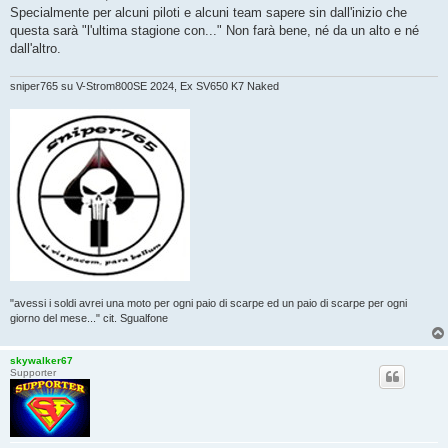
s
Specialmente per alcuni piloti e alcuni team sapere sin dall'inizio che
a
g
questa sarà "l'ultima stagione con..." Non farà bene, né da un alto e né
g
dall'altro.
i
o
sniper765 su V-Strom800SE 2024, Ex SV650 K7 Naked
"avessi i soldi avrei una moto per ogni paio di scarpe ed un paio di scarpe per ogni
giorno del mese..." cit. Sgualfone
skywalker67
Supporter