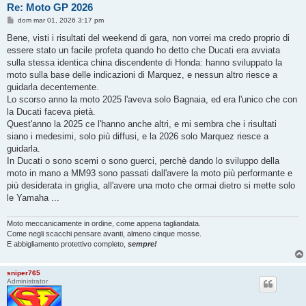
Re: Moto GP 2026
M
dom mar 01, 2026 3:17 pm
e
s
Bene, visti i risultati del weekend di gara, non vorrei ma credo proprio di
s
essere stato un facile profeta quando ho detto che Ducati era avviata
a
g
sulla stessa identica china discendente di Honda: hanno sviluppato la
g
moto sulla base delle indicazioni di Marquez, e nessun altro riesce a
i
o
guidarla decentemente.
Lo scorso anno la moto 2025 l'aveva solo Bagnaia, ed era l'unico che con
la Ducati faceva pietà.
Quest'anno la 2025 ce l'hanno anche altri, e mi sembra che i risultati
siano i medesimi, solo più diffusi, e la 2026 solo Marquez riesce a
guidarla.
In Ducati o sono scemi o sono guerci, perchè dando lo sviluppo della
moto in mano a MM93 sono passati dall'avere la moto più performante e
più desiderata in griglia, all'avere una moto che ormai dietro si mette solo
le Yamaha ...
Moto meccanicamente in ordine, come appena tagliandata.
Come negli scacchi pensare avanti, almeno cinque mosse.
E abbigliamento protettivo completo,
sempre!
sniper765
Administrator