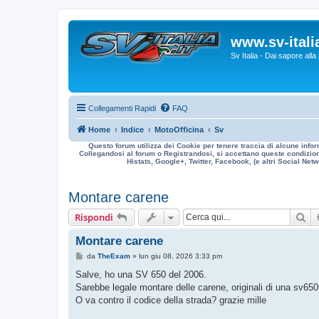
www.sv-italia
Sv Italia - Dai sapore all
Collegamenti Rapidi
FAQ
Home
Indice
MotoOfficina
Sv
Questo forum utilizza dei Cookie per tenere traccia di alcune infor
Collegandosi al forum o Registrandosi, si accettano queste condizioni
Histats, Google+, Twitter, Facebook, (e altri Social Netwo
Montare carene
Ce
Rispondi
Montare carene
M
da
TheExam
»
lun giu 08, 2026 3:33 pm
e
s
Salve, ho una SV 650 del 2006.
s
Sarebbe legale montare delle carene, originali di una sv650s
a
g
O va contro il codice della strada? grazie mille
g
i