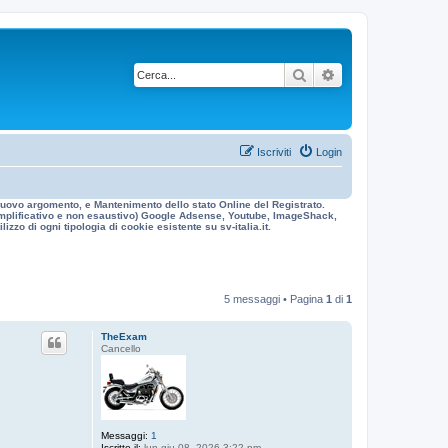
Cerca
Ricerca avanzata
Iscriviti
Login
n nuovo argomento, e Mantenimento dello stato Online del Registrato.
 esemplificativo e non esaustivo) Google Adsense, Youtube, ImageShack,
izzo di ogni tipologia di cookie esistente su sv-italia.it.
5 messaggi • Pagina
1
di
1
TheExam
Cancello
Messaggi:
1
Iscritto il:
lun giu 08, 2026 3:22 pm