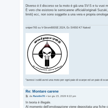
Diverso è il discorso se la moto è già una SV-S e tu vuoi m
È vero che esistono le semicarene ufficiali/originali Suzuki,
limiti) ecc, non sono soggette a una vera e propria omolog
sniper765 su V-Strom800SE 2024, Ex SV650 K7 Naked
"avessi i soldi avrei una moto per ogni paio di scarpe ed un paio di sca
Re: Montare carene
M
da
Raistlin78
»
lun giu 15, 2026 9:22 pm
e
s
In teoria è illegale.
s
Al momento dell'omologazione viene depositata una fiche 
a