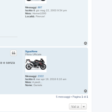
Messaggi:
887
Iscritto il:
gio mag 22, 2003 9:54 pm
Moto:
Hornet1000
Località:
Firenze!
T
o
p
Sgualfone
Pilota Ufficiale
ste e senza
Messaggi:
2322
Iscritto il:
mar apr 19, 2016 6:10 am
Moto:
A piedi...
Nome:
Daniele
T
o
5 messaggi • Pagina
1
di
1
p
Vai a