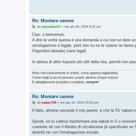
o
Re: Montare carene
M
da
skywalker67
»
mar giu 09, 2026 8:32 am
e
s
Ciao, e benvenuto.
s
A dire la verità questa è una domanda a cui non so dare una 
a
g
omologazione è legale, però non so se le carene ne fanno 
g
l'ingombro laterale) siano legali.
i
o
In attesa di altre risposte più utili della mia, perchè non p
Moto meccanicamente in ordine, come appena tagliandata.
Come negli scacchi pensare avanti, almeno cinque mosse.
E abbigliamento protettivo completo,
sempre!
Re: Montare carene
M
da
sniper765
»
mer giu 10, 2026 10:26 pm
e
s
Il fatto, almeno secondo il mio parere, è che la SV naked
s
a
g
Quindi, se tu volessi trasformare una naked in S o vicevers
g
coerente né con il libretto di circolazione (è specificato
i
o
distinti) né con l'omologazione iniziale.