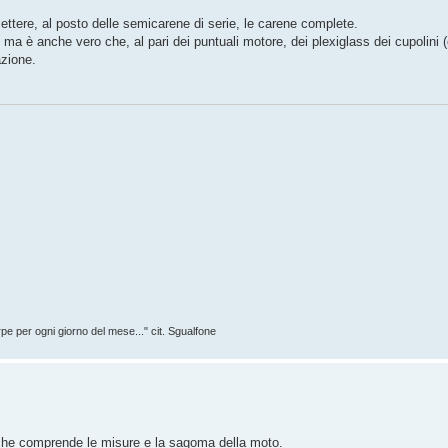
ettere, al posto delle semicarene di serie, le carene complete.
 ma è anche vero che, al pari dei puntuali motore, dei plexiglass dei cupolini (
azione.
rpe per ogni giorno del mese..." cit. Sgualfone
che comprende le misure e la sagoma della moto.