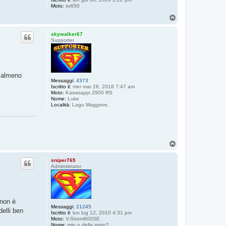
Moto:
sv650
T
o
p
skywalker67
Supporter
o almeno
Messaggi:
4373
Iscritto il:
mer mar 28, 2018 7:47 am
Moto:
Kawatappi Z900 RS
Nome:
Luke
Località:
Lago Maggiore.
T
o
p
sniper765
Administrator
 non è
Messaggi:
21245
elli ben
Iscritto il:
lun lug 12, 2010 4:31 pm
Moto:
V-Strom800SE
Nome:
mio o della moto?