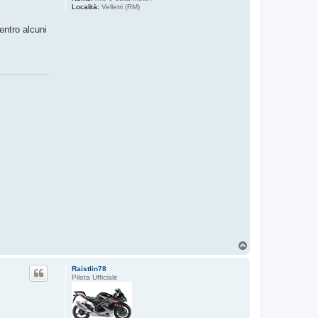
Località:
Velletri (RM)
entro alcuni
T
o
p
Raistlin78
Pilota Ufficiale