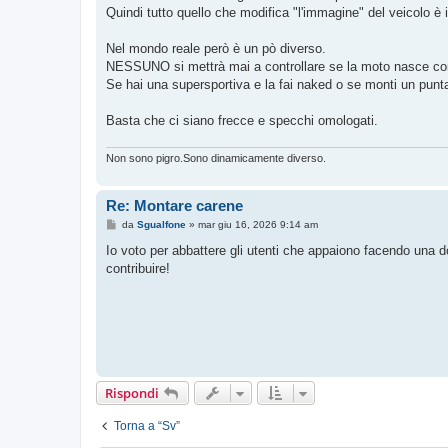
g
Quindi tutto quello che modifica "l'immagine" del veicolo è i
g
i
o
Nel mondo reale però è un pò diverso.
NESSUNO si mettrà mai a controllare se la moto nasce con
Se hai una supersportiva e la fai naked o se monti un punt
Basta che ci siano frecce e specchi omologati.
Non sono pigro.Sono dinamicamente diverso.
Re: Montare carene
M
da
Sgualfone
»
mar giu 16, 2026 9:14 am
e
s
Io voto per abbattere gli utenti che appaiono facendo una 
s
contribuire!
a
g
g
i
o
Rispondi
Torna a “Sv”