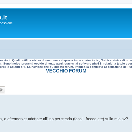
.it
a passione
mazioni. Quali notifica visiva di una nuova risposta in un vostro topic, Notifica visiva di u
. Sono inoltre presenti cookie di terze parti, esterni al software phpBB, relativi a (titolo
rk), e ad altri siti. La navigazione su questo forum, implica la completa accettazione dell’util
VECCHIO FORUM
rca
Ricerca avanzata
, o aftermarket adattate all'uso per strada (fanali, frecce etc) sulla mia sv?