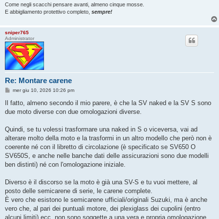
Come negli scacchi pensare avanti, almeno cinque mosse.
E abbigliamento protettivo completo,
sempre!
sniper765
Administrator
Re: Montare carene
M
mer giu 10, 2026 10:26 pm
e
s
Il fatto, almeno secondo il mio parere, è che la SV naked e la SV S sono
s
due moto diverse con due omologazioni diverse.
a
g
g
Quindi, se tu volessi trasformare una naked in S o viceversa, vai ad
i
o
alterare molto della moto e la trasformi in un altro modello che però non è
coerente né con il libretto di circolazione (è specificato se SV650 O
SV650S, e anche nelle banche dati delle assicurazioni sono due modelli
ben distinti) né con l'omologazione iniziale.
Diverso è il discorso se la moto è già una SV-S e tu vuoi mettere, al
posto delle semicarene di serie, le carene complete.
È vero che esistono le semicarene ufficiali/originali Suzuki, ma è anche
vero che, al pari dei puntuali motore, dei plexiglass dei cupolini (entro
alcuni limiti) ecc, non sono soggette a una vera e propria omologazione.