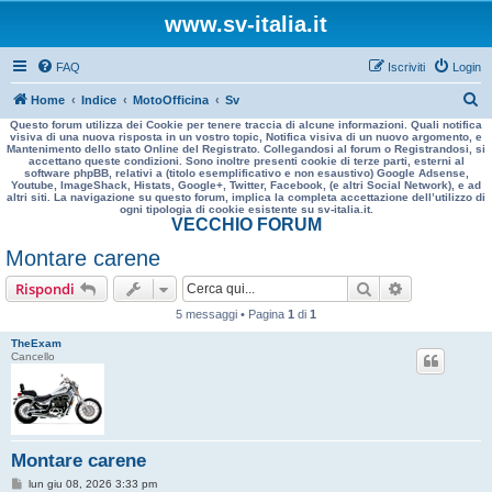
www.sv-italia.it
FAQ
Iscriviti
Login
C
Home
Indice
MotoOfficina
Sv
Questo forum utilizza dei Cookie per tenere traccia di alcune informazioni. Quali notifica
e
visiva di una nuova risposta in un vostro topic, Notifica visiva di un nuovo argomento, e
Mantenimento dello stato Online del Registrato. Collegandosi al forum o Registrandosi, si
r
accettano queste condizioni. Sono inoltre presenti cookie di terze parti, esterni al
software phpBB, relativi a (titolo esemplificativo e non esaustivo) Google Adsense,
c
Youtube, ImageShack, Histats, Google+, Twitter, Facebook, (e altri Social Network), e ad
altri siti. La navigazione su questo forum, implica la completa accettazione dell’utilizzo di
a
ogni tipologia di cookie esistente su sv-italia.it.
VECCHIO FORUM
Montare carene
Cerca
Ricerca avan
Rispondi
5 messaggi • Pagina
1
di
1
TheExam
Cancello
Montare carene
M
lun giu 08, 2026 3:33 pm