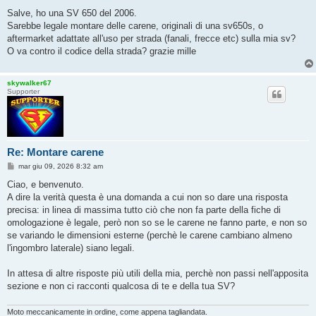
e
s
Salve, ho una SV 650 del 2006.
s
Sarebbe legale montare delle carene, originali di una sv650s, o
a
g
aftermarket adattate all'uso per strada (fanali, frecce etc) sulla mia sv?
g
O va contro il codice della strada? grazie mille
i
o
skywalker67
Supporter
Re: Montare carene
M
mar giu 09, 2026 8:32 am
e
s
Ciao, e benvenuto.
s
A dire la verità questa è una domanda a cui non so dare una risposta
a
g
precisa: in linea di massima tutto ciò che non fa parte della fiche di
g
omologazione è legale, però non so se le carene ne fanno parte, e non so
i
o
se variando le dimensioni esterne (perchè le carene cambiano almeno
l'ingombro laterale) siano legali.
In attesa di altre risposte più utili della mia, perchè non passi nell'apposita
sezione e non ci racconti qualcosa di te e della tua SV?
Moto meccanicamente in ordine, come appena tagliandata.