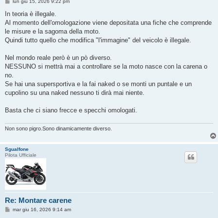
M
lun giu 15, 2026 9:22 pm
e
s
In teoria è illegale.
s
Al momento dell'omologazione viene depositata una fiche che comprende
a
g
le misure e la sagoma della moto.
g
Quindi tutto quello che modifica "l'immagine" del veicolo è illegale.
i
o
Nel mondo reale però è un pò diverso.
NESSUNO si mettrà mai a controllare se la moto nasce con la carena o
no.
Se hai una supersportiva e la fai naked o se monti un puntale e un
cupolino su una naked nessuno ti dirà mai niente.
Basta che ci siano frecce e specchi omologati.
Non sono pigro.Sono dinamicamente diverso.
Sgualfone
Pilota Ufficiale
Re: Montare carene
M
mar giu 16, 2026 9:14 am
e