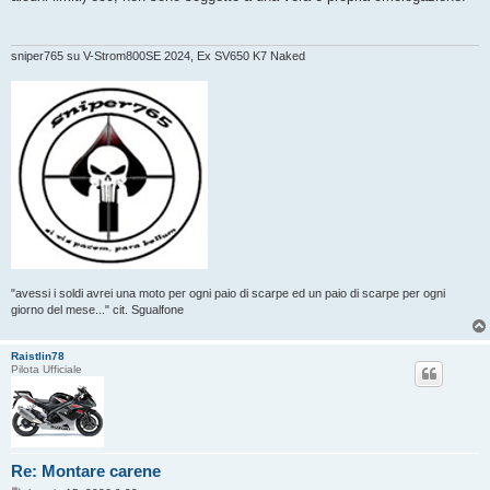
sniper765 su V-Strom800SE 2024, Ex SV650 K7 Naked
"avessi i soldi avrei una moto per ogni paio di scarpe ed un paio di scarpe per ogni
giorno del mese..." cit. Sgualfone
Raistlin78
Pilota Ufficiale
Re: Montare carene