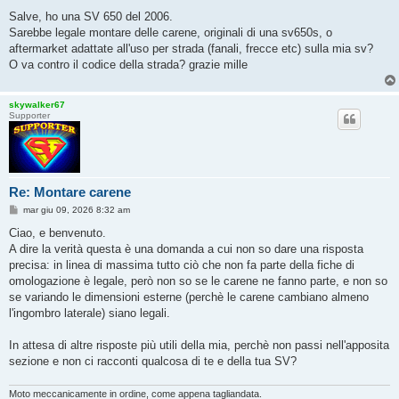
e
s
Salve, ho una SV 650 del 2006.
s
Sarebbe legale montare delle carene, originali di una sv650s, o
a
g
aftermarket adattate all'uso per strada (fanali, frecce etc) sulla mia sv?
g
O va contro il codice della strada? grazie mille
i
o
skywalker67
Supporter
Re: Montare carene
M
mar giu 09, 2026 8:32 am
e
s
Ciao, e benvenuto.
s
A dire la verità questa è una domanda a cui non so dare una risposta
a
g
precisa: in linea di massima tutto ciò che non fa parte della fiche di
g
omologazione è legale, però non so se le carene ne fanno parte, e non so
i
o
se variando le dimensioni esterne (perchè le carene cambiano almeno
l'ingombro laterale) siano legali.
In attesa di altre risposte più utili della mia, perchè non passi nell'apposita
sezione e non ci racconti qualcosa di te e della tua SV?
Moto meccanicamente in ordine, come appena tagliandata.