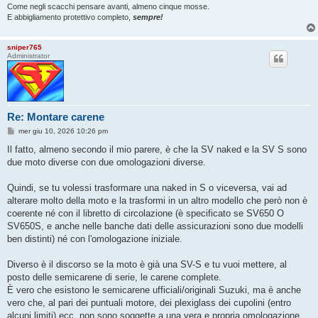
Come negli scacchi pensare avanti, almeno cinque mosse.
E abbigliamento protettivo completo,
sempre!
sniper765
Administrator
Re: Montare carene
M
mer giu 10, 2026 10:26 pm
e
s
Il fatto, almeno secondo il mio parere, è che la SV naked e la SV S sono
s
due moto diverse con due omologazioni diverse.
a
g
g
Quindi, se tu volessi trasformare una naked in S o viceversa, vai ad
i
o
alterare molto della moto e la trasformi in un altro modello che però non è
coerente né con il libretto di circolazione (è specificato se SV650 O
SV650S, e anche nelle banche dati delle assicurazioni sono due modelli
ben distinti) né con l'omologazione iniziale.
Diverso è il discorso se la moto è già una SV-S e tu vuoi mettere, al
posto delle semicarene di serie, le carene complete.
È vero che esistono le semicarene ufficiali/originali Suzuki, ma è anche
vero che, al pari dei puntuali motore, dei plexiglass dei cupolini (entro
alcuni limiti) ecc, non sono soggette a una vera e propria omologazione.