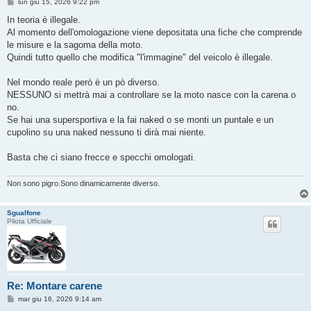
M
lun giu 15, 2026 9:22 pm
e
s
In teoria è illegale.
s
Al momento dell'omologazione viene depositata una fiche che comprende
a
g
le misure e la sagoma della moto.
g
Quindi tutto quello che modifica "l'immagine" del veicolo è illegale.
i
o
Nel mondo reale però è un pò diverso.
NESSUNO si mettrà mai a controllare se la moto nasce con la carena o
no.
Se hai una supersportiva e la fai naked o se monti un puntale e un
cupolino su una naked nessuno ti dirà mai niente.
Basta che ci siano frecce e specchi omologati.
Non sono pigro.Sono dinamicamente diverso.
Sgualfone
Pilota Ufficiale
Re: Montare carene
M
mar giu 16, 2026 9:14 am
e