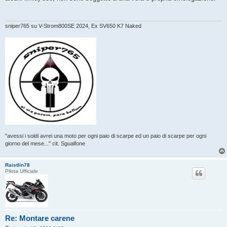
sniper765 su V-Strom800SE 2024, Ex SV650 K7 Naked
"avessi i soldi avrei una moto per ogni paio di scarpe ed un paio di scarpe per ogni
giorno del mese..." cit. Sgualfone
Raistlin78
Pilota Ufficiale
Re: Montare carene