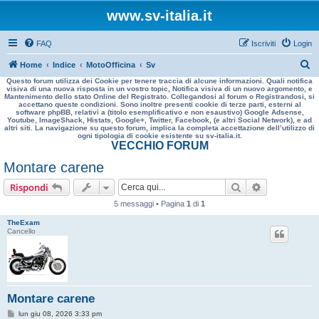
www.sv-italia.it
FAQ
Iscriviti
Login
C
Home
Indice
MotoOfficina
Sv
Questo forum utilizza dei Cookie per tenere traccia di alcune informazioni. Quali notifica
e
visiva di una nuova risposta in un vostro topic, Notifica visiva di un nuovo argomento, e
Mantenimento dello stato Online del Registrato. Collegandosi al forum o Registrandosi, si
r
accettano queste condizioni. Sono inoltre presenti cookie di terze parti, esterni al
software phpBB, relativi a (titolo esemplificativo e non esaustivo) Google Adsense,
c
Youtube, ImageShack, Histats, Google+, Twitter, Facebook, (e altri Social Network), e ad
altri siti. La navigazione su questo forum, implica la completa accettazione dell’utilizzo di
a
ogni tipologia di cookie esistente su sv-italia.it.
VECCHIO FORUM
Montare carene
Cerca
Ricerca avan
Rispondi
5 messaggi • Pagina
1
di
1
TheExam
Cancello
Montare carene
M
lun giu 08, 2026 3:33 pm