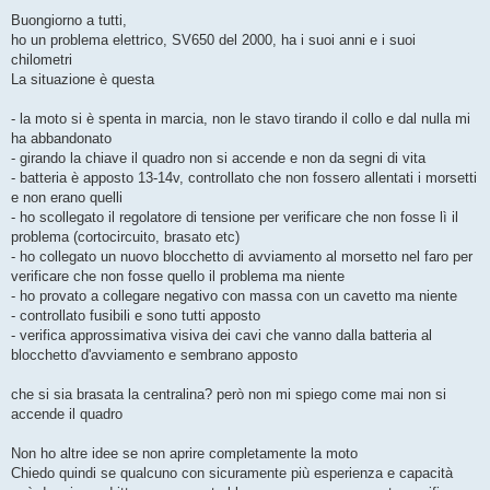
e
s
Buongiorno a tutti,
s
ho un problema elettrico, SV650 del 2000, ha i suoi anni e i suoi
a
g
chilometri
g
La situazione è questa
i
o
- la moto si è spenta in marcia, non le stavo tirando il collo e dal nulla mi
ha abbandonato
- girando la chiave il quadro non si accende e non da segni di vita
- batteria è apposto 13-14v, controllato che non fossero allentati i morsetti
e non erano quelli
- ho scollegato il regolatore di tensione per verificare che non fosse lì il
problema (cortocircuito, brasato etc)
- ho collegato un nuovo blocchetto di avviamento al morsetto nel faro per
verificare che non fosse quello il problema ma niente
- ho provato a collegare negativo con massa con un cavetto ma niente
- controllato fusibili e sono tutti apposto
- verifica approssimativa visiva dei cavi che vanno dalla batteria al
blocchetto d'avviamento e sembrano apposto
che si sia brasata la centralina? però non mi spiego come mai non si
accende il quadro
Non ho altre idee se non aprire completamente la moto
Chiedo quindi se qualcuno con sicuramente più esperienza e capacità