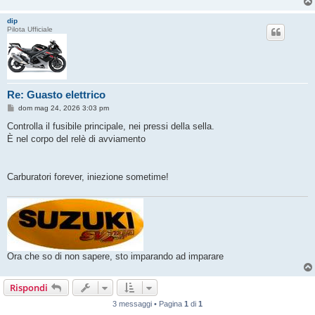
dip
Pilota Ufficiale
Re: Guasto elettrico
M
dom mag 24, 2026 3:03 pm
e
s
Controlla il fusibile principale, nei pressi della sella.
s
È nel corpo del relè di avviamento
a
g
g
i
o
Carburatori forever, iniezione sometime!
Ora che so di non sapere, sto imparando ad imparare
Rispondi
3 messaggi • Pagina
1
di
1