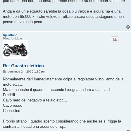
può darmi una dritta su cosa potrebbe essere e su come poter verificare
Andare da un elettrauto sarebbe la cosa più veloce e sicura ma è una
moto con 65.000 km che volevo sfruttare ancora questa stagione e non
penso mi valga la pena
Sgualfone
Pilota Ufficiale
Re: Guasto elettrico
M
dom mag 24, 2026 1:39 pm
e
s
Normalmente dari immediatamente colpa al regolatore visto l'anno della
s
moto etcc...
a
g
Ma se neanche il quadro si accende bisogna andare a caccia di:
g
Fusibili
i
o
Cavo nero del negativo a telaio etcc...
Cavo rosso
Connettori
Proprio strano il quadro spento considerando che anche se si frigge la
centralina il quadro si accende cmq...