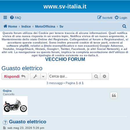
www.sv-italia.it
FAQ
Iscriviti
Login
C
Home
Indice
MotoOfficina
Sv
Questo forum utilizza dei Cookie per tenere traccia di alcune informazioni. Quali notifica
e
visiva di una nuova risposta in un vostro topic, Notifica visiva di un nuovo argomento, e
Mantenimento dello stato Online del Registrato. Collegandosi al forum o Registrandosi, si
r
accettano queste condizioni. Sono inoltre presenti cookie di terze parti, esterni al
software phpBB, relativi a (titolo esemplificativo e non esaustivo) Google Adsense,
c
Youtube, ImageShack, Histats, Google+, Twitter, Facebook, (e altri Social Network), e ad
altri siti. La navigazione su questo forum, implica la completa accettazione dell’utilizzo di
a
ogni tipologia di cookie esistente su sv-italia.it.
VECCHIO FORUM
Guasto elettrico
Cerca
Ricerca avan
Rispondi
3 messaggi • Pagina
1
di
1
Gojira
Cancello
Guasto elettrico
M
sab mag 23, 2026 5:26 pm