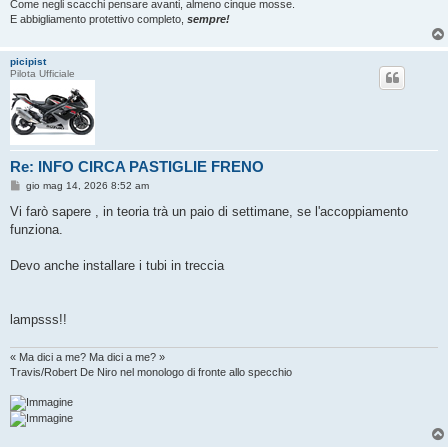
Come negli scacchi pensare avanti, almeno cinque mosse.
E abbigliamento protettivo completo,
sempre!
picipist
Pilota Ufficiale
Re: INFO CIRCA PASTIGLIE FRENO
M
gio mag 14, 2026 8:52 am
e
s
Vi farò sapere , in teoria trà un paio di settimane, se l'accoppiamento
s
funziona.
a
g
g
Devo anche installare i tubi in treccia
i
o
lampsss!!
« Ma dici a me? Ma dici a me? »
Travis/Robert De Niro nel monologo di fronte allo specchio