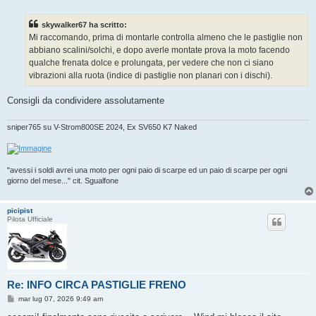
e
s
s
skywalker67 ha scritto:
a
g
Mi raccomando, prima di montarle controlla almeno che le pastiglie non
g
abbiano scalini/solchi, e dopo averle montate prova la moto facendo
i
o
qualche frenata dolce e prolungata, per vedere che non ci siano
vibrazioni alla ruota (indice di pastiglie non planari con i dischi).
Consigli da condividere assolutamente
sniper765 su V-Strom800SE 2024, Ex SV650 K7 Naked
"avessi i soldi avrei una moto per ogni paio di scarpe ed un paio di scarpe per ogni
giorno del mese..." cit. Sgualfone
picipist
Pilota Ufficiale
Re: INFO CIRCA PASTIGLIE FRENO
M
mar lug 07, 2026 9:49 am
e
s