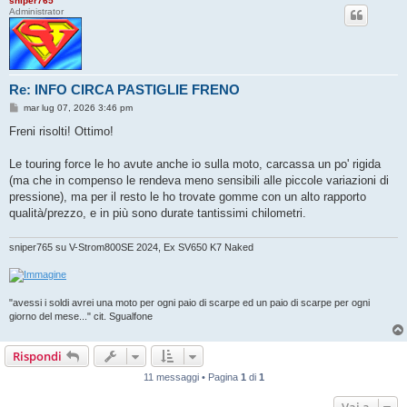
sniper765
Administrator
Re: INFO CIRCA PASTIGLIE FRENO
M
mar lug 07, 2026 3:46 pm
e
s
Freni risolti! Ottimo!
s
a
g
Le touring force le ho avute anche io sulla moto, carcassa un po' rigida
g
(ma che in compenso le rendeva meno sensibili alle piccole variazioni di
i
o
pressione), ma per il resto le ho trovate gomme con un alto rapporto
qualità/prezzo, e in più sono durate tantissimi chilometri.
sniper765 su V-Strom800SE 2024, Ex SV650 K7 Naked
"avessi i soldi avrei una moto per ogni paio di scarpe ed un paio di scarpe per ogni
giorno del mese..." cit. Sgualfone
Rispondi
11 messaggi • Pagina
1
di
1
Vai a