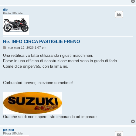
dip
Pilota Ufficiale
Re: INFO CIRCA PASTIGLIE FRENO
M
mar mag 12, 2026 1:07 pm
e
s
Una rettifica va fatta utilizzando i giusti macchinari.
s
Forse in una officina di ricostruzione motori sono in grado di farlo.
a
g
Come dice sniper765, con la lima no.
g
i
o
Carburatori forever, iniezione sometime!
Ora che so di non sapere, sto imparando ad imparare
picipist
Pilota Ufficiale