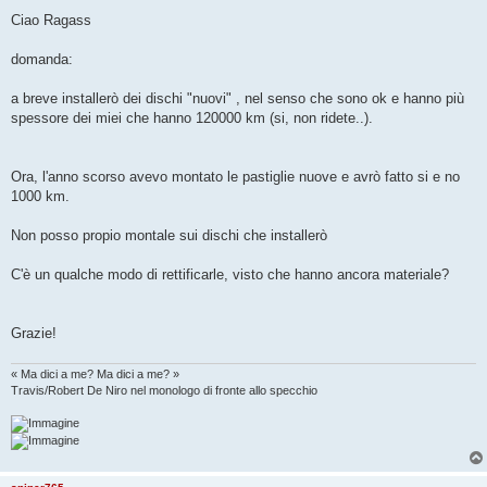
e
s
Ciao Ragass
s
a
g
domanda:
g
i
o
a breve installerò dei dischi "nuovi" , nel senso che sono ok e hanno più
spessore dei miei che hanno 120000 km (si, non ridete..).
Ora, l'anno scorso avevo montato le pastiglie nuove e avrò fatto si e no
1000 km.
Non posso propio montale sui dischi che installerò
C'è un qualche modo di rettificarle, visto che hanno ancora materiale?
Grazie!
« Ma dici a me? Ma dici a me? »
Travis/Robert De Niro nel monologo di fronte allo specchio