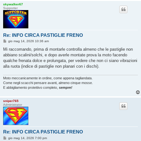
skywalker67
Supporter
Re: INFO CIRCA PASTIGLIE FRENO
M
gio mag 14, 2026 10:36 am
e
s
Mi raccomando, prima di montarle controlla almeno che le pastiglie non
s
abbiano scalini/solchi, e dopo averle montate prova la moto facendo
a
g
qualche frenata dolce e prolungata, per vedere che non ci siano vibrazioni
g
alla ruota (indice di pastiglie non planari con i dischi).
i
o
Moto meccanicamente in ordine, come appena tagliandata.
Come negli scacchi pensare avanti, almeno cinque mosse.
E abbigliamento protettivo completo,
sempre!
sniper765
Administrator
Re: INFO CIRCA PASTIGLIE FRENO
M
gio mag 14, 2026 7:00 pm