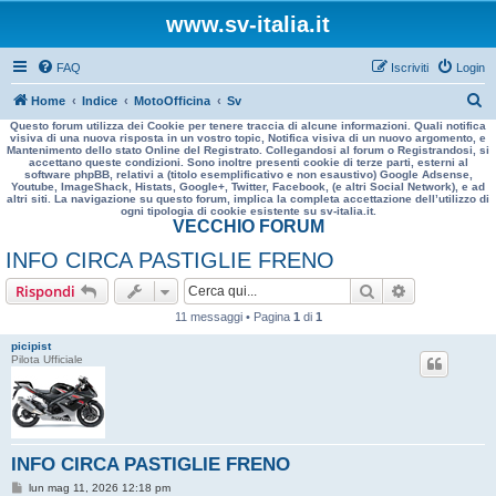
www.sv-italia.it
FAQ
Iscriviti
Login
C
Home
Indice
MotoOfficina
Sv
Questo forum utilizza dei Cookie per tenere traccia di alcune informazioni. Quali notifica
e
visiva di una nuova risposta in un vostro topic, Notifica visiva di un nuovo argomento, e
Mantenimento dello stato Online del Registrato. Collegandosi al forum o Registrandosi, si
r
accettano queste condizioni. Sono inoltre presenti cookie di terze parti, esterni al
software phpBB, relativi a (titolo esemplificativo e non esaustivo) Google Adsense,
c
Youtube, ImageShack, Histats, Google+, Twitter, Facebook, (e altri Social Network), e ad
altri siti. La navigazione su questo forum, implica la completa accettazione dell’utilizzo di
a
ogni tipologia di cookie esistente su sv-italia.it.
VECCHIO FORUM
INFO CIRCA PASTIGLIE FRENO
Cerca
Ricerca avan
Rispondi
11 messaggi • Pagina
1
di
1
picipist
Pilota Ufficiale
INFO CIRCA PASTIGLIE FRENO
M
lun mag 11, 2026 12:18 pm