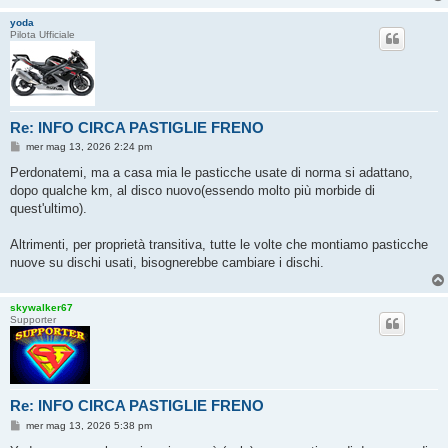
yoda
Pilota Ufficiale
Re: INFO CIRCA PASTIGLIE FRENO
M
mer mag 13, 2026 2:24 pm
e
s
Perdonatemi, ma a casa mia le pasticche usate di norma si adattano,
s
dopo qualche km, al disco nuovo(essendo molto più morbide di
a
g
quest'ultimo).
g
i
o
Altrimenti, per proprietà transitiva, tutte le volte che montiamo pasticche
nuove su dischi usati, bisognerebbe cambiare i dischi.
skywalker67
Supporter
Re: INFO CIRCA PASTIGLIE FRENO
M
mer mag 13, 2026 5:38 pm
e