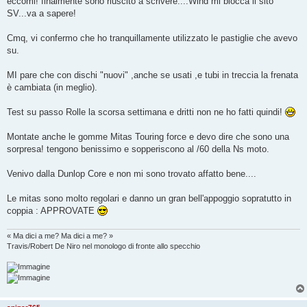
eccomi! finalmente sono riuscito a scrivere....Wind mi blocca il sito
s
SV...va a sapere!
a
g
g
Cmq, vi confermo che ho tranquillamente utilizzato le pastiglie che avevo
i
o
su.
MI pare che con dischi "nuovi" ,anche se usati ,e tubi in treccia la frenata
è cambiata (in meglio).
Test su passo Rolle la scorsa settimana e dritti non ne ho fatti quindi!
Montate anche le gomme Mitas Touring force e devo dire che sono una
sorpresa! tengono benissimo e sopperiscono al /60 della Ns moto.
Venivo dalla Dunlop Core e non mi sono trovato affatto bene....
Le mitas sono molto regolari e danno un gran bell'appoggio sopratutto in
coppia : APPROVATE
« Ma dici a me? Ma dici a me? »
Travis/Robert De Niro nel monologo di fronte allo specchio