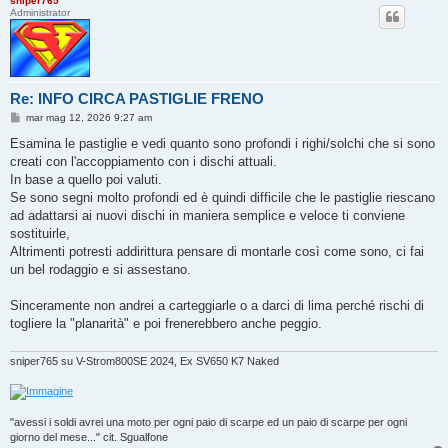
sniper765
Administrator
Re: INFO CIRCA PASTIGLIE FRENO
M
mar mag 12, 2026 9:27 am
e
s
Esamina le pastiglie e vedi quanto sono profondi i righi/solchi che si sono
s
creati con l'accoppiamento con i dischi attuali.
a
g
In base a quello poi valuti.
g
Se sono segni molto profondi ed è quindi difficile che le pastiglie riescano
i
o
ad adattarsi ai nuovi dischi in maniera semplice e veloce ti conviene
sostituirle,
Altrimenti potresti addirittura pensare di montarle così come sono, ci fai
un bel rodaggio e si assestano.
Sinceramente non andrei a carteggiarle o a darci di lima perché rischi di
togliere la "planarità" e poi frenerebbero anche peggio.
sniper765 su V-Strom800SE 2024, Ex SV650 K7 Naked
"avessi i soldi avrei una moto per ogni paio di scarpe ed un paio di scarpe per ogni
giorno del mese..." cit. Sgualfone