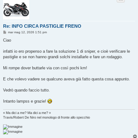
Re: INFO CIRCA PASTIGLIE FRENO
M
mar mag 12, 2026 1:51 pm
e
s
Ciao
s
a
g
infatti io ero propenso a fare la soluzione 1 di sniper, e cioè verificare le
g
pastiglie e se non hanno grandi solchi installarle e fare un rodaggio.
i
o
Mi rompe dover buttarle via con così pochi km!
E che volevo vadere se qualcuno aveva già fatto questa cosa appunto.
Vedrò quando faccio tutto.
Intanto lampss e grazie!
« Ma dici a me? Ma dici a me? »
Travis/Robert De Niro nel monologo di fronte allo specchio