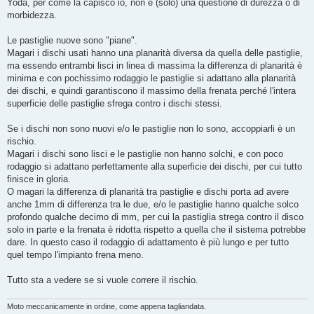
s
Yoda, per come la capisco io, non è (solo) una questione di durezza o di
s
morbidezza.
a
g
g
Le pastiglie nuove sono "piane".
i
o
Magari i dischi usati hanno una planarità diversa da quella delle pastiglie,
ma essendo entrambi lisci in linea di massima la differenza di planarità è
minima e con pochissimo rodaggio le pastiglie si adattano alla planarità
dei dischi, e quindi garantiscono il massimo della frenata perché l'intera
superficie delle pastiglie sfrega contro i dischi stessi.
Se i dischi non sono nuovi e/o le pastiglie non lo sono, accoppiarli è un
rischio.
Magari i dischi sono lisci e le pastiglie non hanno solchi, e con poco
rodaggio si adattano perfettamente alla superficie dei dischi, per cui tutto
finisce in gloria.
O magari la differenza di planarità tra pastiglie e dischi porta ad avere
anche 1mm di differenza tra le due, e/o le pastiglie hanno qualche solco
profondo qualche decimo di mm, per cui la pastiglia strega contro il disco
solo in parte e la frenata è ridotta rispetto a quella che il sistema potrebbe
dare. In questo caso il rodaggio di adattamento è più lungo e per tutto
quel tempo l'impianto frena meno.
Tutto sta a vedere se si vuole correre il rischio.
Moto meccanicamente in ordine, come appena tagliandata.