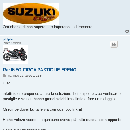
Ora che so di non sapere, sto imparando ad imparare
picipist
Pilota Ufficiale
Re: INFO CIRCA PASTIGLIE FRENO
M
mar mag 12, 2026 1:51 pm
e
s
Ciao
s
a
g
infatti io ero propenso a fare la soluzione 1 di sniper, e cioè verificare le
g
pastiglie e se non hanno grandi solchi installarle e fare un rodaggio.
i
o
Mi rompe dover buttarle via con così pochi km!
E che volevo vadere se qualcuno aveva già fatto questa cosa appunto.