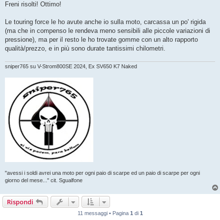
s
Freni risolti! Ottimo!
s
a
g
Le touring force le ho avute anche io sulla moto, carcassa un po' rigida
g
(ma che in compenso le rendeva meno sensibili alle piccole variazioni di
i
o
pressione), ma per il resto le ho trovate gomme con un alto rapporto
qualità/prezzo, e in più sono durate tantissimi chilometri.
sniper765 su V-Strom800SE 2024, Ex SV650 K7 Naked
"avessi i soldi avrei una moto per ogni paio di scarpe ed un paio di scarpe per ogni
giorno del mese..." cit. Sgualfone
Rispondi
11 messaggi • Pagina
1
di
1