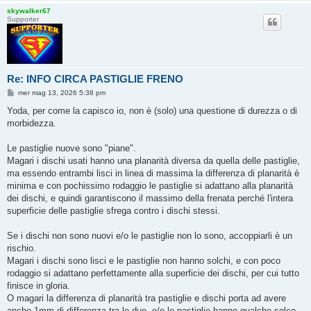
skywalker67
Supporter
Re: INFO CIRCA PASTIGLIE FRENO
M
mer mag 13, 2026 5:38 pm
e
s
Yoda, per come la capisco io, non è (solo) una questione di durezza o di
s
morbidezza.
a
g
g
Le pastiglie nuove sono "piane".
i
o
Magari i dischi usati hanno una planarità diversa da quella delle pastiglie,
ma essendo entrambi lisci in linea di massima la differenza di planarità è
minima e con pochissimo rodaggio le pastiglie si adattano alla planarità
dei dischi, e quindi garantiscono il massimo della frenata perché l'intera
superficie delle pastiglie sfrega contro i dischi stessi.
Se i dischi non sono nuovi e/o le pastiglie non lo sono, accoppiarli è un
rischio.
Magari i dischi sono lisci e le pastiglie non hanno solchi, e con poco
rodaggio si adattano perfettamente alla superficie dei dischi, per cui tutto
finisce in gloria.
O magari la differenza di planarità tra pastiglie e dischi porta ad avere
anche 1mm di differenza tra le due, e/o le pastiglie hanno qualche solco