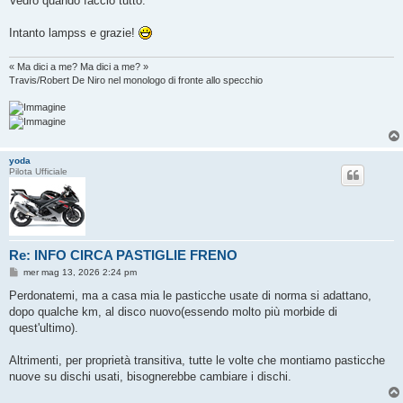
Vedrò quando faccio tutto.
Intanto lampss e grazie!
« Ma dici a me? Ma dici a me? »
Travis/Robert De Niro nel monologo di fronte allo specchio
yoda
Pilota Ufficiale
Re: INFO CIRCA PASTIGLIE FRENO
M
mer mag 13, 2026 2:24 pm
e
s
Perdonatemi, ma a casa mia le pasticche usate di norma si adattano,
s
dopo qualche km, al disco nuovo(essendo molto più morbide di
a
g
quest'ultimo).
g
i
o
Altrimenti, per proprietà transitiva, tutte le volte che montiamo pasticche
nuove su dischi usati, bisognerebbe cambiare i dischi.