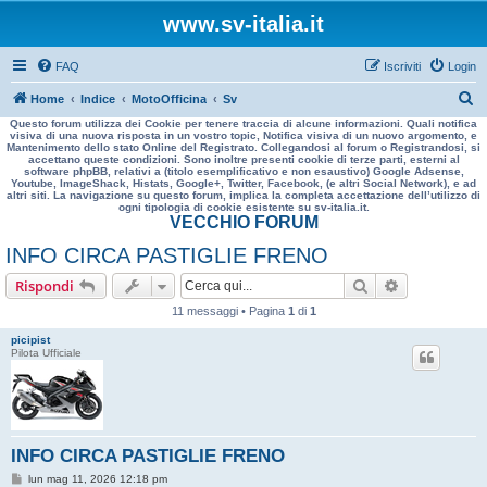
www.sv-italia.it
FAQ
Iscriviti
Login
C
Home
Indice
MotoOfficina
Sv
Questo forum utilizza dei Cookie per tenere traccia di alcune informazioni. Quali notifica
e
visiva di una nuova risposta in un vostro topic, Notifica visiva di un nuovo argomento, e
Mantenimento dello stato Online del Registrato. Collegandosi al forum o Registrandosi, si
r
accettano queste condizioni. Sono inoltre presenti cookie di terze parti, esterni al
software phpBB, relativi a (titolo esemplificativo e non esaustivo) Google Adsense,
c
Youtube, ImageShack, Histats, Google+, Twitter, Facebook, (e altri Social Network), e ad
altri siti. La navigazione su questo forum, implica la completa accettazione dell’utilizzo di
a
ogni tipologia di cookie esistente su sv-italia.it.
VECCHIO FORUM
INFO CIRCA PASTIGLIE FRENO
Cerca
Ricerca avan
Rispondi
11 messaggi • Pagina
1
di
1
picipist
Pilota Ufficiale
INFO CIRCA PASTIGLIE FRENO
M
lun mag 11, 2026 12:18 pm