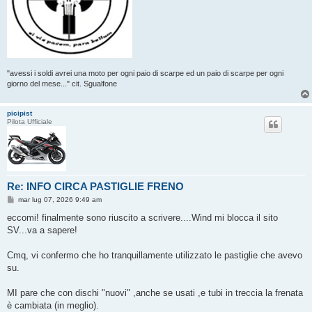
"avessi i soldi avrei una moto per ogni paio di scarpe ed un paio di scarpe per ogni
giorno del mese..." cit. Sgualfone
picipist
Pilota Ufficiale
Re: INFO CIRCA PASTIGLIE FRENO
M
mar lug 07, 2026 9:49 am
e
s
eccomi! finalmente sono riuscito a scrivere....Wind mi blocca il sito
s
SV...va a sapere!
a
g
g
Cmq, vi confermo che ho tranquillamente utilizzato le pastiglie che avevo
i
o
su.
MI pare che con dischi "nuovi" ,anche se usati ,e tubi in treccia la frenata
è cambiata (in meglio).