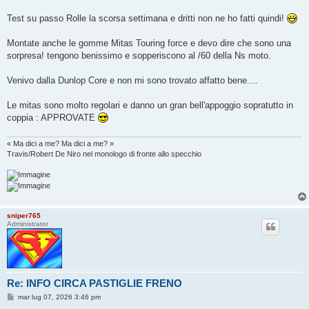
Test su passo Rolle la scorsa settimana e dritti non ne ho fatti quindi!
Montate anche le gomme Mitas Touring force e devo dire che sono una
sorpresa! tengono benissimo e sopperiscono al /60 della Ns moto.
Venivo dalla Dunlop Core e non mi sono trovato affatto bene....
Le mitas sono molto regolari e danno un gran bell'appoggio sopratutto in
coppia : APPROVATE
« Ma dici a me? Ma dici a me? »
Travis/Robert De Niro nel monologo di fronte allo specchio
sniper765
Administrator
Re: INFO CIRCA PASTIGLIE FRENO
M
mar lug 07, 2026 3:46 pm
e