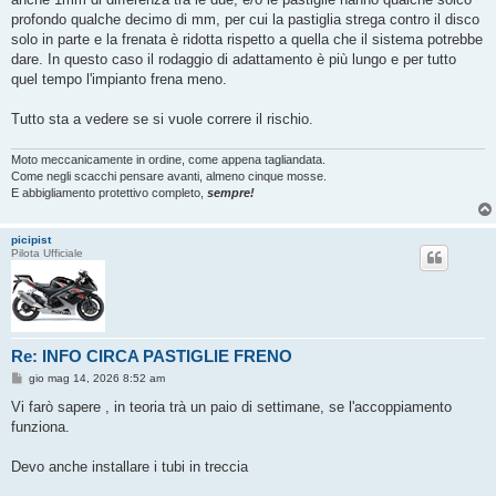
profondo qualche decimo di mm, per cui la pastiglia strega contro il disco
solo in parte e la frenata è ridotta rispetto a quella che il sistema potrebbe
dare. In questo caso il rodaggio di adattamento è più lungo e per tutto
quel tempo l'impianto frena meno.
Tutto sta a vedere se si vuole correre il rischio.
Moto meccanicamente in ordine, come appena tagliandata.
Come negli scacchi pensare avanti, almeno cinque mosse.
E abbigliamento protettivo completo,
sempre!
picipist
Pilota Ufficiale
Re: INFO CIRCA PASTIGLIE FRENO
M
gio mag 14, 2026 8:52 am
e
s
Vi farò sapere , in teoria trà un paio di settimane, se l'accoppiamento
s
funziona.
a
g
g
Devo anche installare i tubi in treccia
i
o