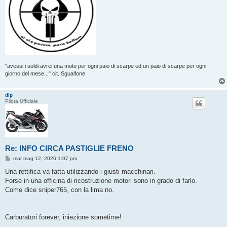
"avessi i soldi avrei una moto per ogni paio di scarpe ed un paio di scarpe per ogni
giorno del mese..." cit. Sgualfone
dip
Pilota Ufficiale
Re: INFO CIRCA PASTIGLIE FRENO
M
mar mag 12, 2026 1:07 pm
e
s
Una rettifica va fatta utilizzando i giusti macchinari.
s
Forse in una officina di ricostruzione motori sono in grado di farlo.
a
g
Come dice sniper765, con la lima no.
g
i
o
Carburatori forever, iniezione sometime!