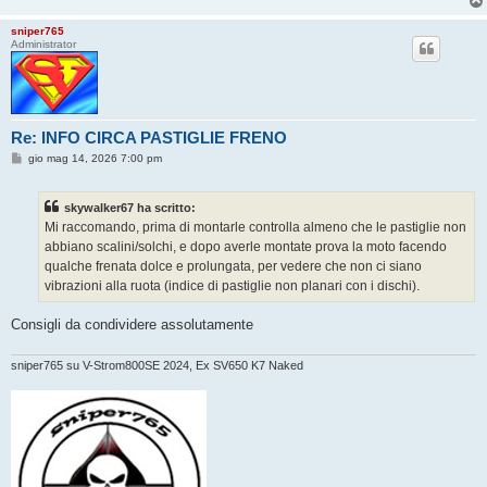
sniper765
Administrator
Re: INFO CIRCA PASTIGLIE FRENO
M
gio mag 14, 2026 7:00 pm
e
s
s
skywalker67 ha scritto:
a
g
Mi raccomando, prima di montarle controlla almeno che le pastiglie non
g
abbiano scalini/solchi, e dopo averle montate prova la moto facendo
i
o
qualche frenata dolce e prolungata, per vedere che non ci siano
vibrazioni alla ruota (indice di pastiglie non planari con i dischi).
Consigli da condividere assolutamente
sniper765 su V-Strom800SE 2024, Ex SV650 K7 Naked