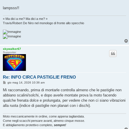
lampsss!!
« Ma dici a me? Ma dici a me? »
Travis/Robert De Niro nel monologo di fronte allo specchio
skywalker67
Supporter
Re: INFO CIRCA PASTIGLIE FRENO
M
gio mag 14, 2026 10:36 am
e
s
Mi raccomando, prima di montarle controlla almeno che le pastiglie non
s
abbiano scalini/solchi, e dopo averle montate prova la moto facendo
a
g
qualche frenata dolce e prolungata, per vedere che non ci siano vibrazioni
g
alla ruota (indice di pastiglie non planari con i dischi).
i
o
Moto meccanicamente in ordine, come appena tagliandata.
Come negli scacchi pensare avanti, almeno cinque mosse.
E abbigliamento protettivo completo,
sempre!