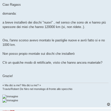
e
s
Ciao Ragass
s
a
g
domanda:
g
i
o
a breve installerò dei dischi "nuovi" , nel senso che sono ok e hanno più
spessore dei miei che hanno 120000 km (si, non ridete..).
Ora, l'anno scorso avevo montato le pastiglie nuove e avrò fatto si e no
1000 km.
Non posso propio montale sui dischi che installerò
C'è un qualche modo di rettificarle, visto che hanno ancora materiale?
Grazie!
« Ma dici a me? Ma dici a me? »
Travis/Robert De Niro nel monologo di fronte allo specchio