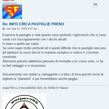
sniper765
Administrator
Re: INFO CIRCA PASTIGLIE FRENO
M
mar mag 12, 2026 9:27 am
e
s
Esamina le pastiglie e vedi quanto sono profondi i righi/solchi che si sono
s
creati con l'accoppiamento con i dischi attuali.
a
g
In base a quello poi valuti.
g
Se sono segni molto profondi ed è quindi difficile che le pastiglie riescano
i
o
ad adattarsi ai nuovi dischi in maniera semplice e veloce ti conviene
sostituirle,
Altrimenti potresti addirittura pensare di montarle così come sono, ci fai
un bel rodaggio e si assestano.
Sinceramente non andrei a carteggiarle o a darci di lima perché rischi di
togliere la "planarità" e poi frenerebbero anche peggio.
sniper765 su V-Strom800SE 2024, Ex SV650 K7 Naked