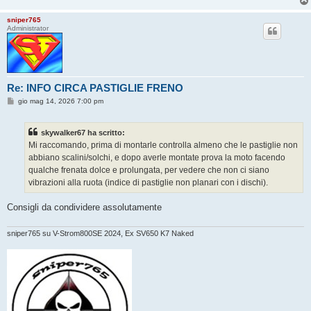
sniper765
Administrator
Re: INFO CIRCA PASTIGLIE FRENO
M
gio mag 14, 2026 7:00 pm
e
s
s
skywalker67 ha scritto:
a
g
Mi raccomando, prima di montarle controlla almeno che le pastiglie non
g
abbiano scalini/solchi, e dopo averle montate prova la moto facendo
i
o
qualche frenata dolce e prolungata, per vedere che non ci siano
vibrazioni alla ruota (indice di pastiglie non planari con i dischi).
Consigli da condividere assolutamente
sniper765 su V-Strom800SE 2024, Ex SV650 K7 Naked