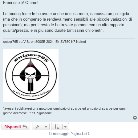
s
Freni risolti! Ottimo!
s
a
g
Le touring force le ho avute anche io sulla moto, carcassa un po' rigida
g
(ma che in compenso le rendeva meno sensibili alle piccole variazioni di
i
o
pressione), ma per il resto le ho trovate gomme con un alto rapporto
qualità/prezzo, e in più sono durate tantissimi chilometri.
sniper765 su V-Strom800SE 2024, Ex SV650 K7 Naked
"avessi i soldi avrei una moto per ogni paio di scarpe ed un paio di scarpe per ogni
giorno del mese..." cit. Sgualfone
Rispondi
11 messaggi • Pagina
1
di
1