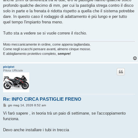
profondo qualche decimo di mm, per cui la pastiglia strega contro il disco
solo in parte e la frenata è ridotta rispetto a quella che il sistema potrebbe
dare. In questo caso il rodaggio di adattamento è più lungo e per tutto
quel tempo l'impianto frena meno.
Tutto sta a vedere se si vuole correre il rischio.
Moto meccanicamente in ordine, come appena tagliandata.
Come negli scacchi pensare avanti, almeno cinque mosse.
E abbigliamento protettivo completo,
sempre!
picipist
Pilota Ufficiale
Re: INFO CIRCA PASTIGLIE FRENO
M
gio mag 14, 2026 8:52 am
e
s
Vi farò sapere , in teoria trà un paio di settimane, se l'accoppiamento
s
funziona.
a
g
g
Devo anche installare i tubi in treccia
i
o