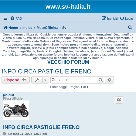
www.sv-italia.it
FAQ
Iscriviti
Login
C
Home
Indice
MotoOfficina
Sv
Questo forum utilizza dei Cookie per tenere traccia di alcune informazioni. Quali notifica
e
visiva di una nuova risposta in un vostro topic, Notifica visiva di un nuovo argomento, e
Mantenimento dello stato Online del Registrato. Collegandosi al forum o Registrandosi, si
r
accettano queste condizioni. Sono inoltre presenti cookie di terze parti, esterni al
software phpBB, relativi a (titolo esemplificativo e non esaustivo) Google Adsense,
c
Youtube, ImageShack, Histats, Google+, Twitter, Facebook, (e altri Social Network), e ad
altri siti. La navigazione su questo forum, implica la completa accettazione dell’utilizzo di
a
ogni tipologia di cookie esistente su sv-italia.it.
VECCHIO FORUM
INFO CIRCA PASTIGLIE FRENO
Cerca
Ricerca avan
Rispondi
11 messaggi • Pagina
1
di
1
picipist
Pilota Ufficiale
INFO CIRCA PASTIGLIE FRENO
M
lun mag 11, 2026 12:18 pm