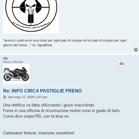
"avessi i soldi avrei una moto per ogni paio di scarpe ed un paio di scarpe per ogni
giorno del mese..." cit. Sgualfone
dip
Pilota Ufficiale
Re: INFO CIRCA PASTIGLIE FRENO
M
mar mag 12, 2026 1:07 pm
e
s
Una rettifica va fatta utilizzando i giusti macchinari.
s
Forse in una officina di ricostruzione motori sono in grado di farlo.
a
g
Come dice sniper765, con la lima no.
g
i
o
Carburatori forever, iniezione sometime!