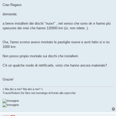
e
s
Ciao Ragass
s
a
g
domanda:
g
i
o
a breve installerò dei dischi "nuovi" , nel senso che sono ok e hanno più
spessore dei miei che hanno 120000 km (si, non ridete..).
Ora, l'anno scorso avevo montato le pastiglie nuove e avrò fatto si e no
1000 km.
Non posso propio montale sui dischi che installerò
C'è un qualche modo di rettificarle, visto che hanno ancora materiale?
Grazie!
« Ma dici a me? Ma dici a me? »
Travis/Robert De Niro nel monologo di fronte allo specchio