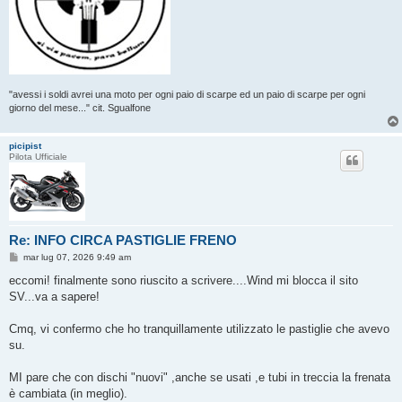
"avessi i soldi avrei una moto per ogni paio di scarpe ed un paio di scarpe per ogni
giorno del mese..." cit. Sgualfone
picipist
Pilota Ufficiale
Re: INFO CIRCA PASTIGLIE FRENO
M
mar lug 07, 2026 9:49 am
e
s
eccomi! finalmente sono riuscito a scrivere....Wind mi blocca il sito
s
SV...va a sapere!
a
g
g
Cmq, vi confermo che ho tranquillamente utilizzato le pastiglie che avevo
i
o
su.
MI pare che con dischi "nuovi" ,anche se usati ,e tubi in treccia la frenata
è cambiata (in meglio).