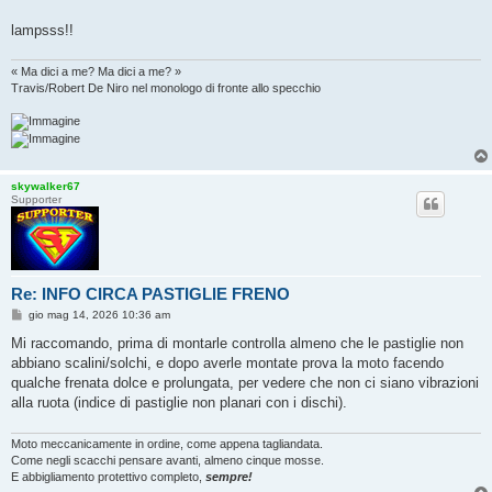
lampsss!!
« Ma dici a me? Ma dici a me? »
Travis/Robert De Niro nel monologo di fronte allo specchio
skywalker67
Supporter
Re: INFO CIRCA PASTIGLIE FRENO
M
gio mag 14, 2026 10:36 am
e
s
Mi raccomando, prima di montarle controlla almeno che le pastiglie non
s
abbiano scalini/solchi, e dopo averle montate prova la moto facendo
a
g
qualche frenata dolce e prolungata, per vedere che non ci siano vibrazioni
g
alla ruota (indice di pastiglie non planari con i dischi).
i
o
Moto meccanicamente in ordine, come appena tagliandata.
Come negli scacchi pensare avanti, almeno cinque mosse.
E abbigliamento protettivo completo,
sempre!