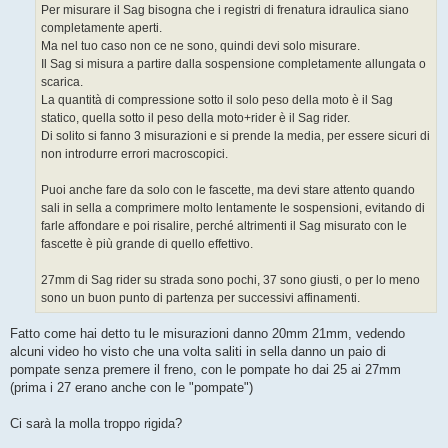
g
Per misurare il Sag bisogna che i registri di frenatura idraulica siano
g
completamente aperti.
i
o
Ma nel tuo caso non ce ne sono, quindi devi solo misurare.
Il Sag si misura a partire dalla sospensione completamente allungata o
scarica.
La quantità di compressione sotto il solo peso della moto è il Sag
statico, quella sotto il peso della moto+rider è il Sag rider.
Di solito si fanno 3 misurazioni e si prende la media, per essere sicuri di
non introdurre errori macroscopici.
Puoi anche fare da solo con le fascette, ma devi stare attento quando
sali in sella a comprimere molto lentamente le sospensioni, evitando di
farle affondare e poi risalire, perché altrimenti il Sag misurato con le
fascette è più grande di quello effettivo.
27mm di Sag rider su strada sono pochi, 37 sono giusti, o per lo meno
sono un buon punto di partenza per successivi affinamenti.
Fatto come hai detto tu le misurazioni danno 20mm 21mm, vedendo
alcuni video ho visto che una volta saliti in sella danno un paio di
pompate senza premere il freno, con le pompate ho dai 25 ai 27mm
(prima i 27 erano anche con le "pompate")
Ci sarà la molla troppo rigida?