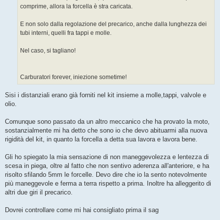
g
comprime, allora la forcella è stra caricata.
i
o
E non solo dalla regolazione del precarico, anche dalla lunghezza dei
tubi interni, quelli fra tappi e molle.
Nel caso, si tagliano!
Carburatori forever, iniezione sometime!
Sisi i distanziali erano già forniti nel kit insieme a molle,tappi, valvole e
olio.
Comunque sono passato da un altro meccanico che ha provato la moto,
sostanzialmente mi ha detto che sono io che devo abituarmi alla nuova
rigidità del kit, in quanto la forcella a detta sua lavora e lavora bene.
Gli ho spiegato la mia sensazione di non maneggevolezza e lentezza di
scesa in piega, oltre al fatto che non sentivo aderenza all'anteriore, e ha
risolto sfilando 5mm le forcelle. Devo dire che io la sento notevolmente
più maneggevole e ferma a terra rispetto a prima. Inoltre ha alleggerito di
altri due giri il precarico.
Dovrei controllare come mi hai consigliato prima il sag