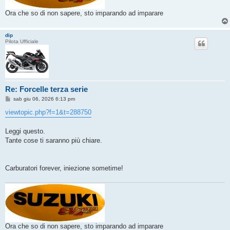
Ora che so di non sapere, sto imparando ad imparare
dip
Pilota Ufficiale
Re: Forcelle terza serie
M
sab giu 06, 2026 6:13 pm
e
s
viewtopic.php?f=1&t=288750
s
a
g
Leggi questo.
g
Tante cose ti saranno più chiare.
i
o
Carburatori forever, iniezione sometime!
Ora che so di non sapere, sto imparando ad imparare