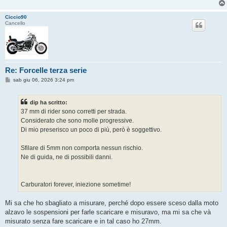
Ciccio90
Cancello
Re: Forcelle terza serie
M
sab giu 06, 2026 3:24 pm
e
s
s
dip ha scritto:
a
g
37 mm di rider sono corretti per strada.
g
Considerato che sono molle progressive.
i
o
Di mio preserisco un poco di più, però è soggettivo.
Sfilare di 5mm non comporta nessun rischio.
Ne di guida, ne di possibili danni.
Carburatori forever, iniezione sometime!
Mi sa che ho sbagliato a misurare, perché dopo essere sceso dalla moto
alzavo le sospensioni per farle scaricare e misuravo, ma mi sa che và
misurato senza fare scaricare e in tal caso ho 27mm.