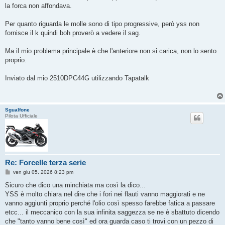
la forca non affondava.
Per quanto riguarda le molle sono di tipo progressive, però yss non
fornisce il k quindi boh proverò a vedere il sag.
Ma il mio problema principale è che l'anteriore non si carica, non lo sento
proprio.
Inviato dal mio 2510DPC44G utilizzando Tapatalk
Sgualfone
Pilota Ufficiale
Re: Forcelle terza serie
M
ven giu 05, 2026 8:23 pm
e
s
Sicuro che dico una minchiata ma così la dico...
s
YSS è molto chiara nel dire che i fori nei flauti vanno maggiorati e ne
a
g
vanno aggiunti proprio perché l'olio così spesso farebbe fatica a passare
g
etcc... il meccanico con la sua infinita saggezza se ne è sbattuto dicendo
i
o
che "tanto vanno bene così" ed ora guarda caso ti trovi con un pezzo di