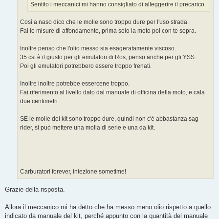
Sentito i meccanici mi hanno consigliato di alleggerire il precarico.
Così a naso dico che le molle sono troppo dure per l'uso strada.
Fai le misure di affondamento, prima solo la moto poi con te sopra.
Inoltre penso che l'olio messo sia esageratamente viscoso.
35 cst è il giusto per gli emulatori di Ros, penso anche per gli YSS.
Poi gli emulatori potrebbero essere troppo frenati.
Inoltre inoltre potrebbe essercene troppo.
Fai riferimento al livello dato dal manuale di officina della moto, e cala
due centimetri.
SE le molle del kit sono troppo dure, quindi non c'è abbastanza sag
rider, si può mettere una molla di serie e una da kit.
Carburatori forever, iniezione sometime!
Grazie della risposta.
Allora il meccanico mi ha detto che ha messo meno olio rispetto a quello
indicato da manuale del kit, perché appunto con la quantità del manuale