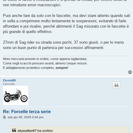
non introdurre errori macroscopici.
Puoi anche fare da solo con le fascette, ma devi stare attento quando sali
in sella a comprimere molto lentamente le sospensioni, evitando di farle
affondare e poi risalire, perché altrimenti il Sag misurato con le fascette è
più grande di quello effettivo.
27mm di Sag rider su strada sono pochi, 37 sono giusti, o per lo meno
sono un buon punto di partenza per successivi affinamenti.
Moto meccanicamente in ordine, come appena tagliandata.
Come negli scacchi pensare avanti, almeno cinque mosse.
E abbigliamento protettivo completo,
sempre!
Ciccio90
Cancello
Re: Forcelle terza serie
M
sab giu 06, 2026 4:44 pm
e
s
s
skywalker67 ha scritto:
a