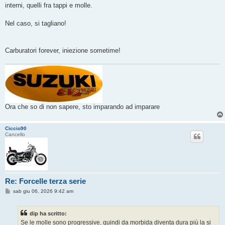
o
interni, quelli fra tappi e molle.
Nel caso, si tagliano!
Carburatori forever, iniezione sometime!
Ora che so di non sapere, sto imparando ad imparare
Ciccio90
Cancello
Re: Forcelle terza serie
M
sab giu 06, 2026 9:42 am
e
s
s
dip ha scritto:
a
g
Se le molle sono progressive, quindi da morbida diventa dura più la si