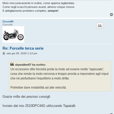
Moto meccanicamente in ordine, come appena tagliandata.
Come negli scacchi pensare avanti, almeno cinque mosse.
E abbigliamento protettivo completo,
sempre!
Ciccio90
Cancello
Re: Forcelle terza serie
M
sab giu 06, 2026 1:13 pm
e
s
s
skywalker67 ha scritto:
a
g
Un eccessivo sfilo forcella porta la moto ad essere molto "appruata",
g
cosa che rende la moto nervosa e troppo pronta a rispondere agli input
i
o
che ne perturbano l'equilibrio a moto dritta.
Potrebbe dare instabilità ad alte velocità.
Grazie mille dei preziosi consigli
Inviato dal mio 2510DPC44G utilizzando Tapatalk