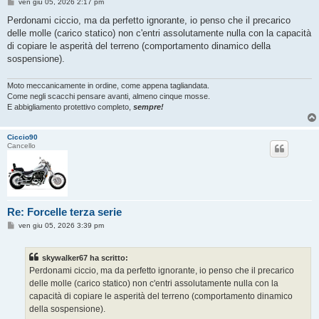
M
ven giu 05, 2026 2:17 pm
e
s
Perdonami ciccio, ma da perfetto ignorante, io penso che il precarico
s
delle molle (carico statico) non c'entri assolutamente nulla con la capacità
a
g
di copiare le asperità del terreno (comportamento dinamico della
g
sospensione).
i
o
Moto meccanicamente in ordine, come appena tagliandata.
Come negli scacchi pensare avanti, almeno cinque mosse.
E abbigliamento protettivo completo,
sempre!
Ciccio90
Cancello
Re: Forcelle terza serie
M
ven giu 05, 2026 3:39 pm
e
s
s
skywalker67 ha scritto:
a
g
Perdonami ciccio, ma da perfetto ignorante, io penso che il precarico
g
delle molle (carico statico) non c'entri assolutamente nulla con la
i
o
capacità di copiare le asperità del terreno (comportamento dinamico
della sospensione).