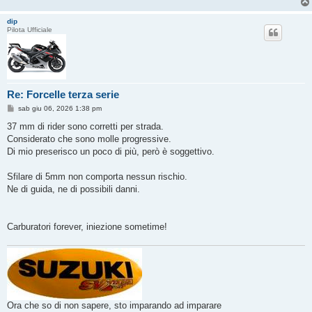
dip
Pilota Ufficiale
Re: Forcelle terza serie
M
sab giu 06, 2026 1:38 pm
e
s
37 mm di rider sono corretti per strada.
s
Considerato che sono molle progressive.
a
g
Di mio preserisco un poco di più, però è soggettivo.
g
i
o
Sfilare di 5mm non comporta nessun rischio.
Ne di guida, ne di possibili danni.
Carburatori forever, iniezione sometime!
Ora che so di non sapere, sto imparando ad imparare