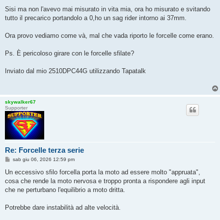
Sisi ma non l'avevo mai misurato in vita mia, ora ho misurato e svitando
tutto il precarico portandolo a 0,ho un sag rider intorno ai 37mm.
Ora provo vediamo come và, mal che vada riporto le forcelle come erano.
Ps. È pericoloso girare con le forcelle sfilate?
Inviato dal mio 2510DPC44G utilizzando Tapatalk
skywalker67
Supporter
Re: Forcelle terza serie
M
sab giu 06, 2026 12:59 pm
e
s
Un eccessivo sfilo forcella porta la moto ad essere molto "appruata",
s
cosa che rende la moto nervosa e troppo pronta a rispondere agli input
a
g
che ne perturbano l'equilibrio a moto dritta.
g
i
o
Potrebbe dare instabilità ad alte velocità.