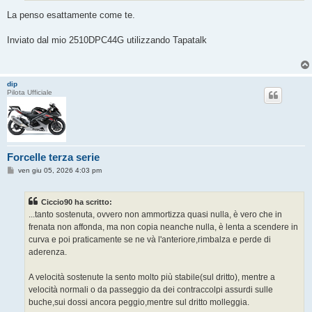
La penso esattamente come te.
Inviato dal mio 2510DPC44G utilizzando Tapatalk
dip
Pilota Ufficiale
Forcelle terza serie
M
ven giu 05, 2026 4:03 pm
e
s
s
Ciccio90 ha scritto:
a
g
...tanto sostenuta, ovvero non ammortizza quasi nulla, è vero che in
g
frenata non affonda, ma non copia neanche nulla, è lenta a scendere in
i
o
curva e poi praticamente se ne và l'anteriore,rimbalza e perde di
aderenza.
A velocità sostenute la sento molto più stabile(sul dritto), mentre a
velocità normali o da passeggio da dei contraccolpi assurdi sulle
buche,sui dossi ancora peggio,mentre sul dritto molleggia.