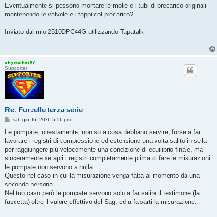
Eventualmente si possono montare le molle e i tubi di precarico originali
mantenendo le valvole e i tappi col precarico?
Inviato dal mio 2510DPC44G utilizzando Tapatalk
skywalker67
Supporter
Re: Forcelle terza serie
M
sab giu 06, 2026 5:56 pm
e
s
Le pompate, onestamente, non so a cosa debbano servire, forse a far
s
lavorare i registri di compressione ed estensione una volta salito in sella
a
g
per raggiungere più velocemente una condizione di equilibrio finale, ma
g
sinceramente se apri i registri completamente prima di fare le misurazioni
i
o
le pompate non servono a nulla.
Questo nel caso in cui la misurazione venga fatta al momento da una
seconda persona.
Nel tuo caso però le pompate servono solo a far salire il testimone (la
fascetta) oltre il valore effettivo del Sag, ed a falsarti la misurazione.