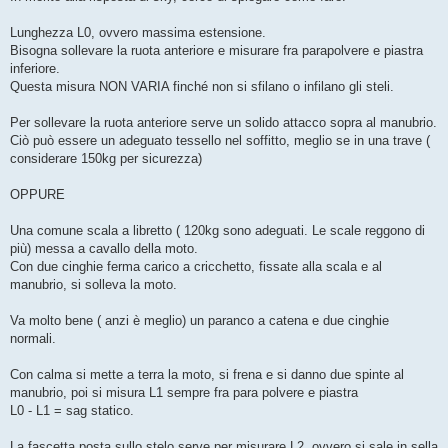
s
a
g
Lunghezza L0, ovvero massima estensione.
g
Bisogna sollevare la ruota anteriore e misurare fra parapolvere e piastra
i
o
inferiore.
Questa misura NON VARIA finché non si sfilano o infilano gli steli.
Per sollevare la ruota anteriore serve un solido attacco sopra al manubrio.
Ciò può essere un adeguato tessello nel soffitto, meglio se in una trave (
considerare 150kg per sicurezza)
OPPURE
Una comune scala a libretto ( 120kg sono adeguati. Le scale reggono di
più) messa a cavallo della moto.
Con due cinghie ferma carico a cricchetto, fissate alla scala e al
manubrio, si solleva la moto.
Va molto bene ( anzi è meglio) un paranco a catena e due cinghie
normali.
Con calma si mette a terra la moto, si frena e si danno due spinte al
manubrio, poi si misura L1 sempre fra para polvere e piastra
L0 - L1 = sag statico.
La fascetta posta sullo stelo serve per misurare L2, ovvero si sale in sella