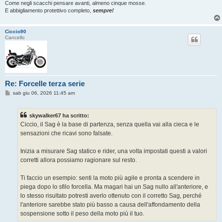
Come negli scacchi pensare avanti, almeno cinque mosse.
E abbigliamento protettivo completo,
sempre!
Ciccio90
Cancello
Re: Forcelle terza serie
M
sab giu 06, 2026 11:45 am
e
s
s
skywalker67 ha scritto:
a
g
Ciccio, il Sag è la base di partenza, senza quella vai alla cieca e le
g
sensazioni che ricavi sono falsate.
i
o
Inizia a misurare Sag statico e rider, una volta impostati questi a valori
corretti allora possiamo ragionare sul resto.
Ti faccio un esempio: senti la moto più agile e pronta a scendere in
piega dopo lo sfilo forcella. Ma magari hai un Sag nullo all'anteriore, e
lo stesso risultato potresti averlo ottenuto con il corretto Sag, perché
l'anteriore sarebbe stato più basso a causa dell'affondamento della
sospensione sotto il peso della moto più il tuo.