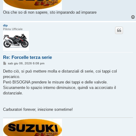
Ora che so di non sapere, sto imparando ad imparare
dip
Pilota Ufficiale
Re: Forcelle terza serie
M
sab giu 06, 2026 6:08 pm
e
s
Detto ciò, si può mettere molla e distanziali di serie, coi tappi col
s
precarico.
a
g
Però BISOGNA prendere le misure dei tappi e delle valvole.
g
Sicuramente lo spazio interno diminuisce, quindi va accorciato il
i
o
distanziale.
Carburatori forever, iniezione sometime!