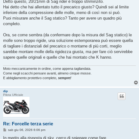
Detto questo, 20/21mm di Sag rider è troppo striminzito.
Hai detto che hai allentato tutto il precarico giusto? Quindi sei al limite
inferiore della compressione delle molle, meno di così non si può.
Puoi misurare anche il Sag statico? Tanto per avere un quadro più
completo.
Ora, se come sembra (da confermare dopo la misura del Sag statico) le
molle sono troppo rigide, una soluzione estemporanea può essere quella
di tagliare i distanziali del precarico o montarne di più corti, meglio
sarebbe montare molle della rigidezza giusta, ma per fare ciò servirebbe
sapere quelle originali e quelle che hai montato che K hanno.
Moto meccanicamente in ordine, come appena tagliandata.
Come negli scacchi pensare avanti, almeno cinque mosse.
E abbigliamento protettivo completo,
sempre!
dip
Pilota Ufficiale
Re: Forcelle terza serie
M
sab giu 06, 2026 6:06 pm
e
s
In merito alla risposta di sky, cerco di spiegare come fare.