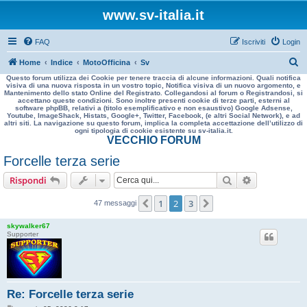
www.sv-italia.it
FAQ
Iscriviti
Login
C
Home
Indice
MotoOfficina
Sv
Questo forum utilizza dei Cookie per tenere traccia di alcune informazioni. Quali notifica
e
visiva di una nuova risposta in un vostro topic, Notifica visiva di un nuovo argomento, e
Mantenimento dello stato Online del Registrato. Collegandosi al forum o Registrandosi, si
r
accettano queste condizioni. Sono inoltre presenti cookie di terze parti, esterni al
software phpBB, relativi a (titolo esemplificativo e non esaustivo) Google Adsense,
c
Youtube, ImageShack, Histats, Google+, Twitter, Facebook, (e altri Social Network), e ad
altri siti. La navigazione su questo forum, implica la completa accettazione dell’utilizzo di
a
ogni tipologia di cookie esistente su sv-italia.it.
VECCHIO FORUM
Forcelle terza serie
Cerca
Ricerca avan
Rispondi
1
2
3
Precedente
Prossimo
47 messaggi
skywalker67
Supporter
Re: Forcelle terza serie