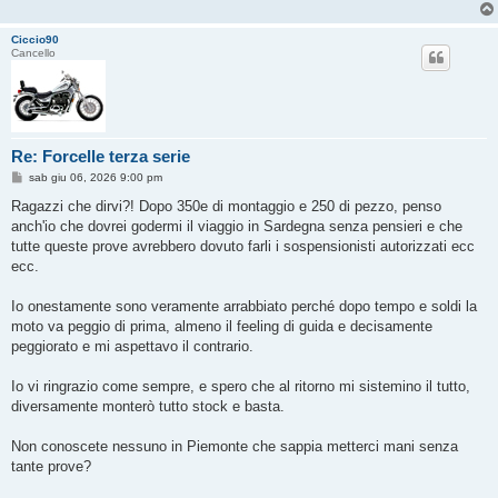
Ciccio90
Cancello
Re: Forcelle terza serie
M
sab giu 06, 2026 9:00 pm
e
s
Ragazzi che dirvi?! Dopo 350e di montaggio e 250 di pezzo, penso
s
anch'io che dovrei godermi il viaggio in Sardegna senza pensieri e che
a
g
tutte queste prove avrebbero dovuto farli i sospensionisti autorizzati ecc
g
ecc.
i
o
Io onestamente sono veramente arrabbiato perché dopo tempo e soldi la
moto va peggio di prima, almeno il feeling di guida e decisamente
peggiorato e mi aspettavo il contrario.
Io vi ringrazio come sempre, e spero che al ritorno mi sistemino il tutto,
diversamente monterò tutto stock e basta.
Non conoscete nessuno in Piemonte che sappia metterci mani senza
tante prove?