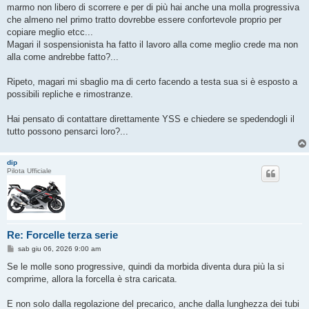
marmo non libero di scorrere e per di più hai anche una molla progressiva
che almeno nel primo tratto dovrebbe essere confortevole proprio per
copiare meglio etcc...
Magari il sospensionista ha fatto il lavoro alla come meglio crede ma non
alla come andrebbe fatto?...
Ripeto, magari mi sbaglio ma di certo facendo a testa sua si è esposto a
possibili repliche e rimostranze.
Hai pensato di contattare direttamente YSS e chiedere se spedendogli il
tutto possono pensarci loro?...
dip
Pilota Ufficiale
Re: Forcelle terza serie
M
sab giu 06, 2026 9:00 am
e
s
Se le molle sono progressive, quindi da morbida diventa dura più la si
s
comprime, allora la forcella è stra caricata.
a
g
g
E non solo dalla regolazione del precarico, anche dalla lunghezza dei tubi
i