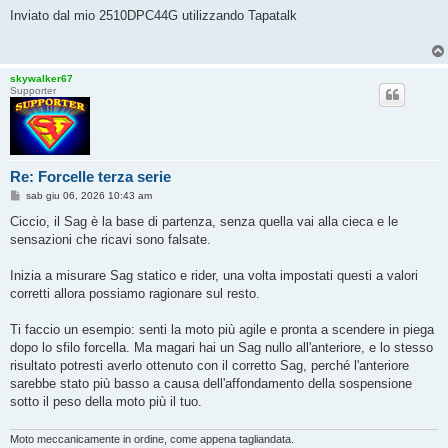
Inviato dal mio 2510DPC44G utilizzando Tapatalk
skywalker67
Supporter
Re: Forcelle terza serie
M
sab giu 06, 2026 10:43 am
e
s
Ciccio, il Sag è la base di partenza, senza quella vai alla cieca e le
s
sensazioni che ricavi sono falsate.
a
g
g
Inizia a misurare Sag statico e rider, una volta impostati questi a valori
i
o
corretti allora possiamo ragionare sul resto.
Ti faccio un esempio: senti la moto più agile e pronta a scendere in piega
dopo lo sfilo forcella. Ma magari hai un Sag nullo all'anteriore, e lo stesso
risultato potresti averlo ottenuto con il corretto Sag, perché l'anteriore
sarebbe stato più basso a causa dell'affondamento della sospensione
sotto il peso della moto più il tuo.
Moto meccanicamente in ordine, come appena tagliandata.