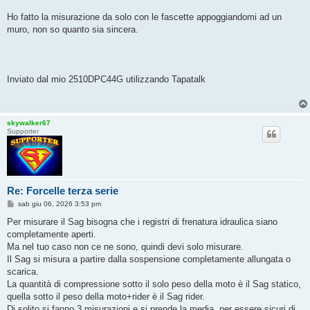
Ho fatto la misurazione da solo con le fascette appoggiandomi ad un
muro, non so quanto sia sincera.
Inviato dal mio 2510DPC44G utilizzando Tapatalk
skywalker67
Supporter
Re: Forcelle terza serie
M
sab giu 06, 2026 3:53 pm
e
s
Per misurare il Sag bisogna che i registri di frenatura idraulica siano
s
completamente aperti.
a
g
Ma nel tuo caso non ce ne sono, quindi devi solo misurare.
g
Il Sag si misura a partire dalla sospensione completamente allungata o
i
o
scarica.
La quantità di compressione sotto il solo peso della moto è il Sag statico,
quella sotto il peso della moto+rider è il Sag rider.
Di solito si fanno 3 misurazioni e si prende la media, per essere sicuri di