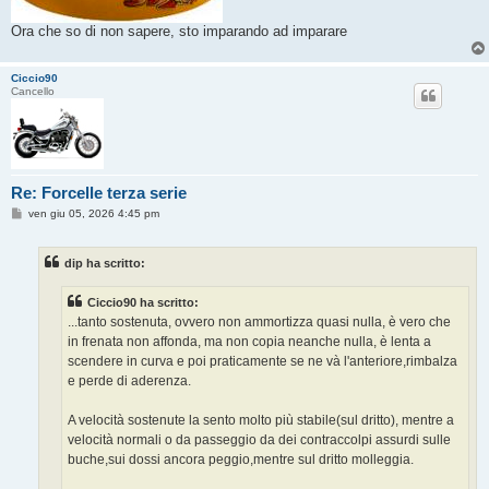
Ora che so di non sapere, sto imparando ad imparare
Ciccio90
Cancello
Re: Forcelle terza serie
M
ven giu 05, 2026 4:45 pm
e
s
s
dip ha scritto:
a
g
g
Ciccio90 ha scritto:
i
o
...tanto sostenuta, ovvero non ammortizza quasi nulla, è vero che
in frenata non affonda, ma non copia neanche nulla, è lenta a
scendere in curva e poi praticamente se ne và l'anteriore,rimbalza
e perde di aderenza.
A velocità sostenute la sento molto più stabile(sul dritto), mentre a
velocità normali o da passeggio da dei contraccolpi assurdi sulle
buche,sui dossi ancora peggio,mentre sul dritto molleggia.