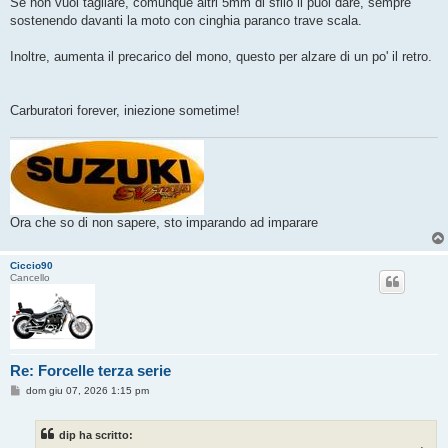
Se non vuoi tagliare, comunque altri 5mm di sfilo li puoi dare, sempre
sostenendo davanti la moto con cinghia paranco trave scala.
Inoltre, aumenta il precarico del mono, questo per alzare di un po' il retro.
Carburatori forever, iniezione sometime!
Ora che so di non sapere, sto imparando ad imparare
Ciccio90
Cancello
Re: Forcelle terza serie
M
dom giu 07, 2026 1:15 pm
e
s
s
dip ha scritto:
a