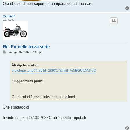
Ora che so di non sapere, sto imparando ad imparare
Ciccio90
Cancello
Re: Forcelle terza serie
M
dom giu 07, 2026 7:18 pm
e
s
s
dip ha scritto:
a
g
viewtopic.php?f=86&t=289317&hilit=%5BGUIDA%5D
g
i
o
Suggerimenti pratici!
Carburatori forever, iniezione sometime!
Che spettacolo!
Inviato dal mio 2510DPC44G utilizzando Tapatalk