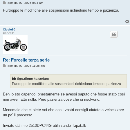
M
dom giu 07, 2026 8:34 am
e
s
Purtroppo le modifiche alle sospensioni richiedono tempo e pazienza.
s
a
g
g
i
Ciccio90
o
Cancello
Re: Forcelle terza serie
M
dom giu 07, 2026 11:25 am
e
s
s
Sgualfone ha scritto:
a
g
Purtroppo le modifiche alle sospensioni richiedono tempo e pazienza.
g
i
o
Eeh lo sto capendo, onestamente se avessi saputo che fosse stato così
non avrei fatto nulla. Però pazienza cose che si risolvono.
Menomale che ci siete voi che con i vostri consigli aiutate a velocizzare
un po' il processo
Inviato dal mio 2510DPC44G utilizzando Tapatalk