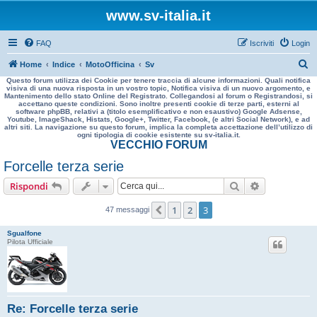
www.sv-italia.it
FAQ
Iscriviti
Login
C
Home
Indice
MotoOfficina
Sv
Questo forum utilizza dei Cookie per tenere traccia di alcune informazioni. Quali notifica
e
visiva di una nuova risposta in un vostro topic, Notifica visiva di un nuovo argomento, e
Mantenimento dello stato Online del Registrato. Collegandosi al forum o Registrandosi, si
r
accettano queste condizioni. Sono inoltre presenti cookie di terze parti, esterni al
software phpBB, relativi a (titolo esemplificativo e non esaustivo) Google Adsense,
c
Youtube, ImageShack, Histats, Google+, Twitter, Facebook, (e altri Social Network), e ad
altri siti. La navigazione su questo forum, implica la completa accettazione dell’utilizzo di
a
ogni tipologia di cookie esistente su sv-italia.it.
VECCHIO FORUM
Forcelle terza serie
Cerca
Ricerca avan
Rispondi
1
2
3
Precedente
47 messaggi
Sgualfone
Pilota Ufficiale
Re: Forcelle terza serie