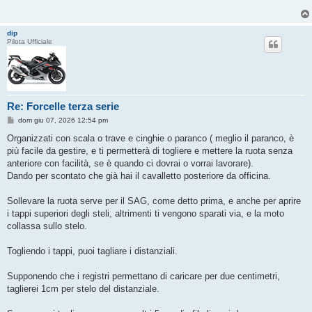
dip
Pilota Ufficiale
Re: Forcelle terza serie
M
dom giu 07, 2026 12:54 pm
e
s
Organizzati con scala o trave e cinghie o paranco ( meglio il paranco, è
s
più facile da gestire, e ti permetterà di togliere e mettere la ruota senza
a
g
anteriore con facilità, se è quando ci dovrai o vorrai lavorare).
g
Dando per scontato che già hai il cavalletto posteriore da officina.
i
o
Sollevare la ruota serve per il SAG, come detto prima, e anche per aprire
i tappi superiori degli steli, altrimenti ti vengono sparati via, e la moto
collassa sullo stelo.
Togliendo i tappi, puoi tagliare i distanziali.
Supponendo che i registri permettano di caricare per due centimetri,
taglierei 1cm per stelo del distanziale.