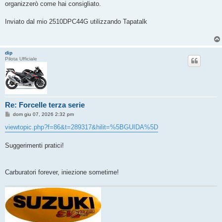
organizzerò come hai consigliato.
Inviato dal mio 2510DPC44G utilizzando Tapatalk
dip
Pilota Ufficiale
Re: Forcelle terza serie
M
dom giu 07, 2026 2:32 pm
e
s
viewtopic.php?f=86&t=289317&hilit=%5BGUIDA%5D
s
a
g
Suggerimenti pratici!
g
i
o
Carburatori forever, iniezione sometime!