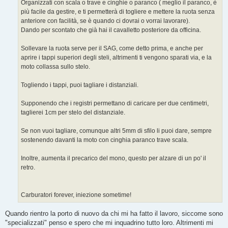
g
Organizzati con scala o trave e cinghie o paranco ( meglio il paranco, è
g
più facile da gestire, e ti permetterà di togliere e mettere la ruota senza
i
o
anteriore con facilità, se è quando ci dovrai o vorrai lavorare).
Dando per scontato che già hai il cavalletto posteriore da officina.
Sollevare la ruota serve per il SAG, come detto prima, e anche per
aprire i tappi superiori degli steli, altrimenti ti vengono sparati via, e la
moto collassa sullo stelo.
Togliendo i tappi, puoi tagliare i distanziali.
Supponendo che i registri permettano di caricare per due centimetri,
taglierei 1cm per stelo del distanziale.
Se non vuoi tagliare, comunque altri 5mm di sfilo li puoi dare, sempre
sostenendo davanti la moto con cinghia paranco trave scala.
Inoltre, aumenta il precarico del mono, questo per alzare di un po' il
retro.
Carburatori forever, iniezione sometime!
Quando rientro la porto di nuovo da chi mi ha fatto il lavoro, siccome sono
"specializzati" penso e spero che mi inquadrino tutto loro. Altrimenti mi