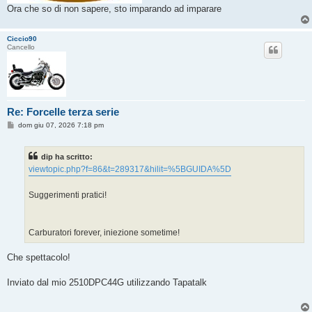
Ora che so di non sapere, sto imparando ad imparare
Ciccio90
Cancello
Re: Forcelle terza serie
M
dom giu 07, 2026 7:18 pm
e
s
s
dip ha scritto:
a
g
viewtopic.php?f=86&t=289317&hilit=%5BGUIDA%5D
g
i
o
Suggerimenti pratici!
Carburatori forever, iniezione sometime!
Che spettacolo!
Inviato dal mio 2510DPC44G utilizzando Tapatalk