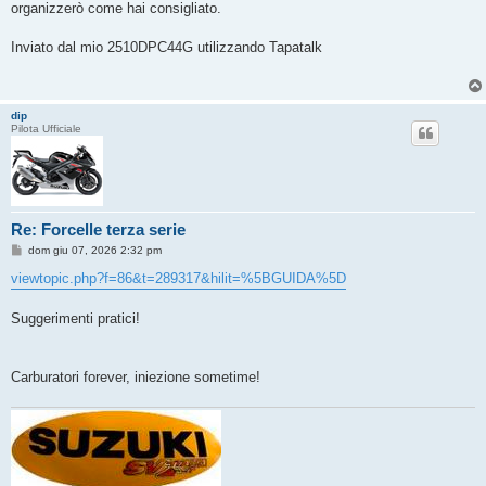
organizzerò come hai consigliato.
Inviato dal mio 2510DPC44G utilizzando Tapatalk
dip
Pilota Ufficiale
Re: Forcelle terza serie
M
dom giu 07, 2026 2:32 pm
e
s
viewtopic.php?f=86&t=289317&hilit=%5BGUIDA%5D
s
a
g
Suggerimenti pratici!
g
i
o
Carburatori forever, iniezione sometime!