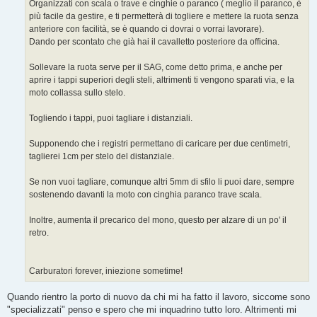
g
Organizzati con scala o trave e cinghie o paranco ( meglio il paranco, è
g
più facile da gestire, e ti permetterà di togliere e mettere la ruota senza
i
o
anteriore con facilità, se è quando ci dovrai o vorrai lavorare).
Dando per scontato che già hai il cavalletto posteriore da officina.
Sollevare la ruota serve per il SAG, come detto prima, e anche per
aprire i tappi superiori degli steli, altrimenti ti vengono sparati via, e la
moto collassa sullo stelo.
Togliendo i tappi, puoi tagliare i distanziali.
Supponendo che i registri permettano di caricare per due centimetri,
taglierei 1cm per stelo del distanziale.
Se non vuoi tagliare, comunque altri 5mm di sfilo li puoi dare, sempre
sostenendo davanti la moto con cinghia paranco trave scala.
Inoltre, aumenta il precarico del mono, questo per alzare di un po' il
retro.
Carburatori forever, iniezione sometime!
Quando rientro la porto di nuovo da chi mi ha fatto il lavoro, siccome sono
"specializzati" penso e spero che mi inquadrino tutto loro. Altrimenti mi