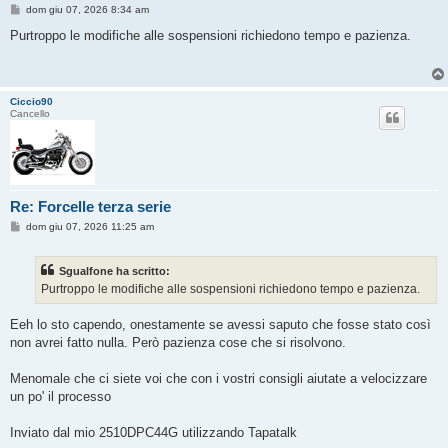
M
dom giu 07, 2026 8:34 am
e
s
Purtroppo le modifiche alle sospensioni richiedono tempo e pazienza.
s
a
g
g
i
Ciccio90
o
Cancello
Re: Forcelle terza serie
M
dom giu 07, 2026 11:25 am
e
s
s
Sgualfone ha scritto:
a
g
Purtroppo le modifiche alle sospensioni richiedono tempo e pazienza.
g
i
o
Eeh lo sto capendo, onestamente se avessi saputo che fosse stato così
non avrei fatto nulla. Però pazienza cose che si risolvono.
Menomale che ci siete voi che con i vostri consigli aiutate a velocizzare
un po' il processo
Inviato dal mio 2510DPC44G utilizzando Tapatalk