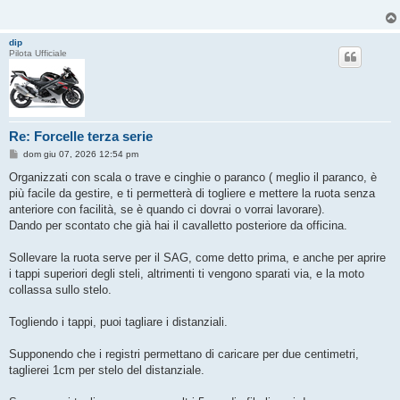
dip
Pilota Ufficiale
Re: Forcelle terza serie
M
dom giu 07, 2026 12:54 pm
e
s
Organizzati con scala o trave e cinghie o paranco ( meglio il paranco, è
s
più facile da gestire, e ti permetterà di togliere e mettere la ruota senza
a
g
anteriore con facilità, se è quando ci dovrai o vorrai lavorare).
g
Dando per scontato che già hai il cavalletto posteriore da officina.
i
o
Sollevare la ruota serve per il SAG, come detto prima, e anche per aprire
i tappi superiori degli steli, altrimenti ti vengono sparati via, e la moto
collassa sullo stelo.
Togliendo i tappi, puoi tagliare i distanziali.
Supponendo che i registri permettano di caricare per due centimetri,
taglierei 1cm per stelo del distanziale.