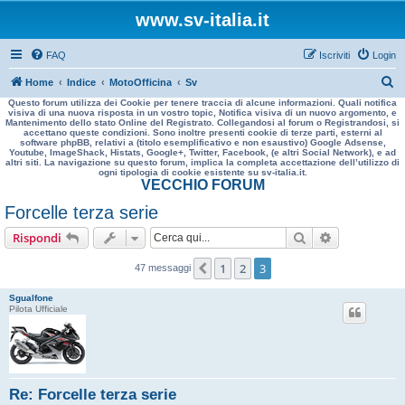
www.sv-italia.it
FAQ
Iscriviti
Login
C
Home
Indice
MotoOfficina
Sv
Questo forum utilizza dei Cookie per tenere traccia di alcune informazioni. Quali notifica
e
visiva di una nuova risposta in un vostro topic, Notifica visiva di un nuovo argomento, e
Mantenimento dello stato Online del Registrato. Collegandosi al forum o Registrandosi, si
r
accettano queste condizioni. Sono inoltre presenti cookie di terze parti, esterni al
software phpBB, relativi a (titolo esemplificativo e non esaustivo) Google Adsense,
c
Youtube, ImageShack, Histats, Google+, Twitter, Facebook, (e altri Social Network), e ad
altri siti. La navigazione su questo forum, implica la completa accettazione dell’utilizzo di
a
ogni tipologia di cookie esistente su sv-italia.it.
VECCHIO FORUM
Forcelle terza serie
Cerca
Ricerca avan
Rispondi
1
2
3
Precedente
47 messaggi
Sgualfone
Pilota Ufficiale
Re: Forcelle terza serie