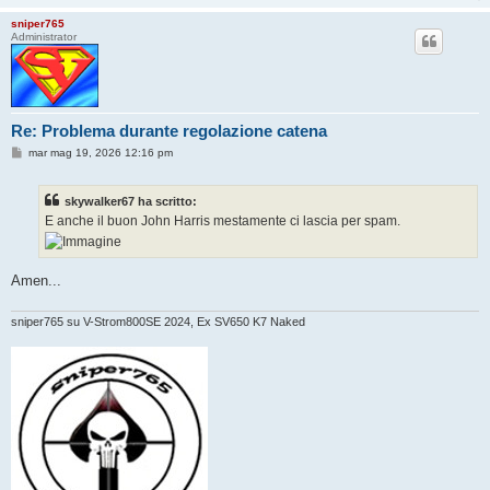
sniper765
Administrator
Re: Problema durante regolazione catena
M
mar mag 19, 2026 12:16 pm
e
s
s
skywalker67 ha scritto:
a
g
E anche il buon John Harris mestamente ci lascia per spam.
g
i
o
Amen...
sniper765 su V-Strom800SE 2024, Ex SV650 K7 Naked