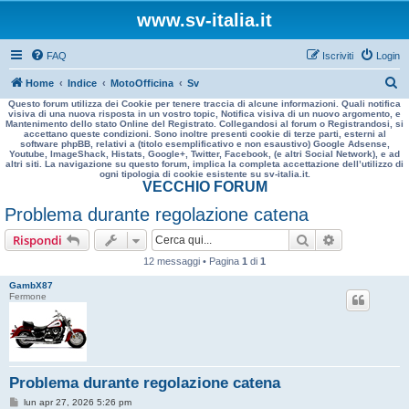
www.sv-italia.it
FAQ
Iscriviti
Login
C
Home
Indice
MotoOfficina
Sv
Questo forum utilizza dei Cookie per tenere traccia di alcune informazioni. Quali notifica
e
visiva di una nuova risposta in un vostro topic, Notifica visiva di un nuovo argomento, e
Mantenimento dello stato Online del Registrato. Collegandosi al forum o Registrandosi, si
r
accettano queste condizioni. Sono inoltre presenti cookie di terze parti, esterni al
software phpBB, relativi a (titolo esemplificativo e non esaustivo) Google Adsense,
c
Youtube, ImageShack, Histats, Google+, Twitter, Facebook, (e altri Social Network), e ad
altri siti. La navigazione su questo forum, implica la completa accettazione dell’utilizzo di
a
ogni tipologia di cookie esistente su sv-italia.it.
VECCHIO FORUM
Problema durante regolazione catena
Cerca
Ricerca avan
Rispondi
12 messaggi • Pagina
1
di
1
GambX87
Fermone
Problema durante regolazione catena
M
lun apr 27, 2026 5:26 pm