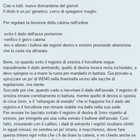
e
s
Ciao a tutti: nuovo domandone del giorno!
s
Il titolo è un po' generico, cerco di spiegarmi meglio:
a
g
g
Per regolare la tensione della catena nell'ordine
i
o
-svito il dado dell'asse posteriore
-verifico il gioco catena
-tiro o allento i bulloni dei registri destro e sinistro prestando attenzione
che la ruota sia allineata
Bene, se quando svito il registro di sinistra il forcellone segue
naturalmente il dado arretrando, quello di destra invece resta inchiodato, e
devo spingere io a mano la ruota per mandarlo in battuta. Gia provato a
spruzzare un po' di WD40 nella finestrella vicino alle tacche di
regolazione, ma niente.
Succede poi che, quando vado a riavvitare il dado dell'assale, il registro di
sinistra rimane correttamente in battuta, mentre quello di destra si sposta
di circa 1mm, e il "rettangolo di metallo" che si frappone fra il dado del
registro e il forcellone non rimane stabile ma balla nella sua sede.
Per ovviare ho lasciato svitato il registro di destra di 1mm rispetto al
sinistro, per stringerlo poi una volta serrato il bullone dell'assale. Così
fatto, misurando con il calibro, i dadi di entrambi i registri risultano stretti
in egual misura; mi sembra un po' strano, e macchinoso, dover fare
questa tiritera ogni volta che c'è da tirare la catena, e mi chiedo anche se