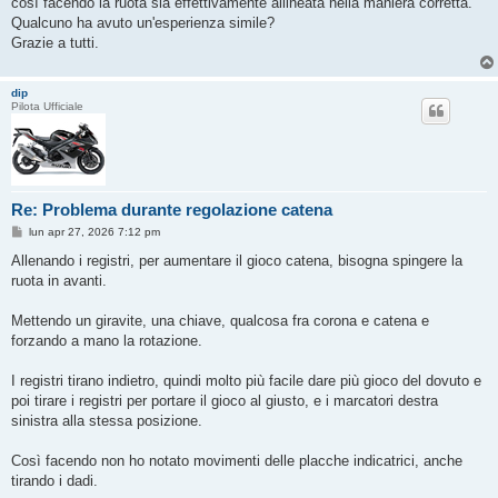
così facendo la ruota sia effettivamente allineata nella maniera corretta.
Qualcuno ha avuto un'esperienza simile?
Grazie a tutti.
dip
Pilota Ufficiale
Re: Problema durante regolazione catena
M
lun apr 27, 2026 7:12 pm
e
s
Allenando i registri, per aumentare il gioco catena, bisogna spingere la
s
ruota in avanti.
a
g
g
Mettendo un giravite, una chiave, qualcosa fra corona e catena e
i
o
forzando a mano la rotazione.
I registri tirano indietro, quindi molto più facile dare più gioco del dovuto e
poi tirare i registri per portare il gioco al giusto, e i marcatori destra
sinistra alla stessa posizione.
Così facendo non ho notato movimenti delle placche indicatrici, anche
tirando i dadi.