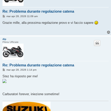
Re: Problema durante regolazione catena
M
mar apr 28, 2026 11:09 am
e
s
Grazie mille, alla prossima regolazione provo e vi faccio sapere
s
a
g
g
i
dip
o
Pilota Ufficiale
Re: Problema durante regolazione catena
M
mar apr 28, 2026 1:14 pm
e
s
Stez ha risposto per me!
s
a
g
g
i
o
Carburatori forever, iniezione sometime!