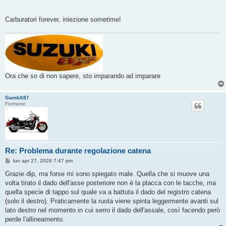
Carburatori forever, iniezione sometime!
Ora che so di non sapere, sto imparando ad imparare
GambX87
Fermone
Re: Problema durante regolazione catena
M
lun apr 27, 2026 7:47 pm
e
s
Grazie dip, ma forse mi sono spiegato male. Quella che si muove una
s
volta tirato il dado dell'asse posteriore non è la placca con le tacche, ma
a
g
quella specie di tappo sul quale va a battuta il dado del registro catena
g
(solo il destro). Praticamente la ruota viene spinta leggermente avanti sul
i
o
lato destro nel momento in cui serro il dado dell'assale, così facendo però
perde l'allineamento.