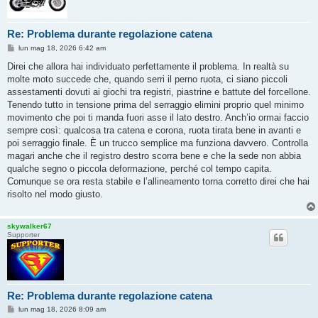
Re: Problema durante regolazione catena
M
lun mag 18, 2026 6:42 am
e
s
Direi che allora hai individuato perfettamente il problema. In realtà su
s
molte moto succede che, quando serri il perno ruota, ci siano piccoli
a
g
assestamenti dovuti ai giochi tra registri, piastrine e battute del forcellone.
g
Tenendo tutto in tensione prima del serraggio elimini proprio quel minimo
i
o
movimento che poi ti manda fuori asse il lato destro. Anch’io ormai faccio
sempre così: qualcosa tra catena e corona, ruota tirata bene in avanti e
poi serraggio finale. È un trucco semplice ma funziona davvero. Controlla
magari anche che il registro destro scorra bene e che la sede non abbia
qualche segno o piccola deformazione, perché col tempo capita.
Comunque se ora resta stabile e l’allineamento torna corretto direi che hai
risolto nel modo giusto.
skywalker67
Supporter
Re: Problema durante regolazione catena
M
lun mag 18, 2026 8:09 am
e