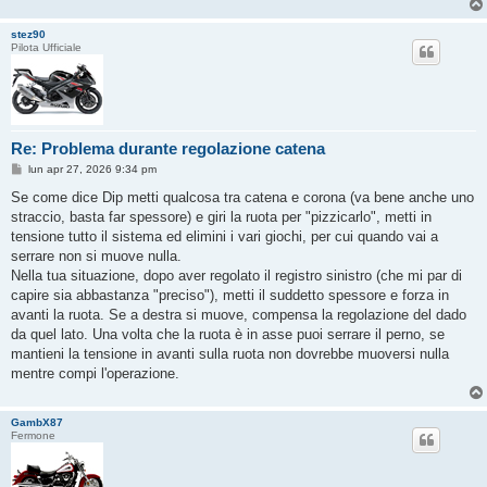
stez90
Pilota Ufficiale
Re: Problema durante regolazione catena
M
lun apr 27, 2026 9:34 pm
e
s
Se come dice Dip metti qualcosa tra catena e corona (va bene anche uno
s
straccio, basta far spessore) e giri la ruota per "pizzicarlo", metti in
a
g
tensione tutto il sistema ed elimini i vari giochi, per cui quando vai a
g
serrare non si muove nulla.
i
o
Nella tua situazione, dopo aver regolato il registro sinistro (che mi par di
capire sia abbastanza "preciso"), metti il suddetto spessore e forza in
avanti la ruota. Se a destra si muove, compensa la regolazione del dado
da quel lato. Una volta che la ruota è in asse puoi serrare il perno, se
mantieni la tensione in avanti sulla ruota non dovrebbe muoversi nulla
mentre compi l'operazione.
GambX87
Fermone