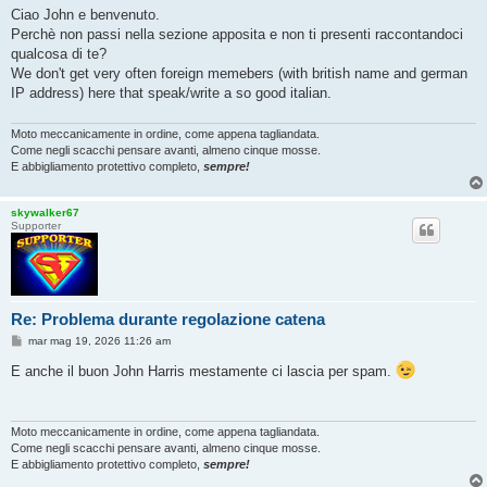
s
Ciao John e benvenuto.
s
Perchè non passi nella sezione apposita e non ti presenti raccontandoci
a
g
qualcosa di te?
g
We don't get very often foreign memebers (with british name and german
i
o
IP address) here that speak/write a so good italian.
Moto meccanicamente in ordine, come appena tagliandata.
Come negli scacchi pensare avanti, almeno cinque mosse.
E abbigliamento protettivo completo,
sempre!
skywalker67
Supporter
Re: Problema durante regolazione catena
M
mar mag 19, 2026 11:26 am
e
s
E anche il buon John Harris mestamente ci lascia per spam.
s
a
g
g
i
Moto meccanicamente in ordine, come appena tagliandata.
o
Come negli scacchi pensare avanti, almeno cinque mosse.
E abbigliamento protettivo completo,
sempre!