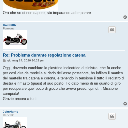
Ora che so di non sapere, sto imparando ad imparare
GambX87
Fermone
Re: Problema durante regolazione catena
M
gio mag 14, 2026 10:21 pm
e
s
Oggi, dovendo cambiare la piastrina indicatrice di sinistra, che fa anche
s
per così dire da rondella al dado dell'asse posteriore, ho infilato il manico
a
g
del martello tra catena e corona, e tenendo in tensione il tutto il registro di
g
destra è rimasto (quasi) al suo posto. Ho dato meno di un quarto di giro
i
o
per recuperare quel poco di gioco che aveva preso, quindi... Missione
compiuta!
Grazie ancora a tutti.
JohnHarris
Cancello