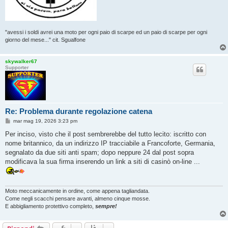
"avessi i soldi avrei una moto per ogni paio di scarpe ed un paio di scarpe per ogni
giorno del mese..." cit. Sgualfone
skywalker67
Supporter
Re: Problema durante regolazione catena
M
mar mag 19, 2026 3:23 pm
e
s
Per inciso, visto che il post sembrerebbe del tutto lecito: iscritto con
s
nome britannico, da un indirizzo IP tracciabile a Francoforte, Germania,
a
g
segnalato da due siti anti spam; dopo neppure 24 dal post sopra
g
modificava la sua firma inserendo un link a siti di casinò on-line ...
i
o
Moto meccanicamente in ordine, come appena tagliandata.
Come negli scacchi pensare avanti, almeno cinque mosse.
E abbigliamento protettivo completo,
sempre!