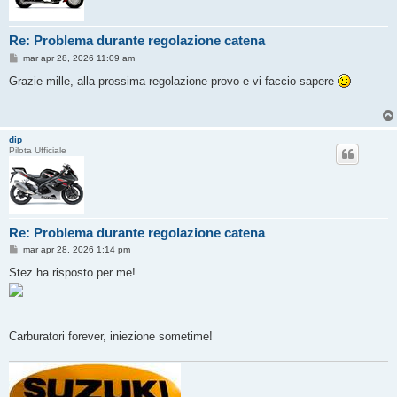
Re: Problema durante regolazione catena
M
mar apr 28, 2026 11:09 am
e
s
Grazie mille, alla prossima regolazione provo e vi faccio sapere
s
a
g
g
i
dip
o
Pilota Ufficiale
Re: Problema durante regolazione catena
M
mar apr 28, 2026 1:14 pm
e
s
Stez ha risposto per me!
s
a
g
g
i
o
Carburatori forever, iniezione sometime!