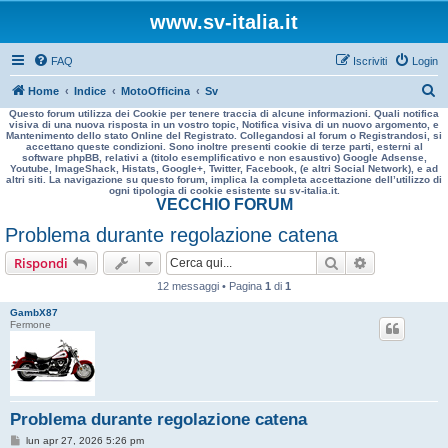
www.sv-italia.it
FAQ
Iscriviti
Login
C
Home
Indice
MotoOfficina
Sv
Questo forum utilizza dei Cookie per tenere traccia di alcune informazioni. Quali notifica
e
visiva di una nuova risposta in un vostro topic, Notifica visiva di un nuovo argomento, e
Mantenimento dello stato Online del Registrato. Collegandosi al forum o Registrandosi, si
r
accettano queste condizioni. Sono inoltre presenti cookie di terze parti, esterni al
software phpBB, relativi a (titolo esemplificativo e non esaustivo) Google Adsense,
c
Youtube, ImageShack, Histats, Google+, Twitter, Facebook, (e altri Social Network), e ad
altri siti. La navigazione su questo forum, implica la completa accettazione dell’utilizzo di
a
ogni tipologia di cookie esistente su sv-italia.it.
VECCHIO FORUM
Problema durante regolazione catena
Cerca
Ricerca avan
Rispondi
12 messaggi • Pagina
1
di
1
GambX87
Fermone
Problema durante regolazione catena
M
lun apr 27, 2026 5:26 pm