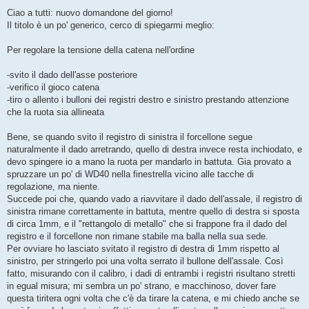
e
s
Ciao a tutti: nuovo domandone del giorno!
s
Il titolo è un po' generico, cerco di spiegarmi meglio:
a
g
g
Per regolare la tensione della catena nell'ordine
i
o
-svito il dado dell'asse posteriore
-verifico il gioco catena
-tiro o allento i bulloni dei registri destro e sinistro prestando attenzione
che la ruota sia allineata
Bene, se quando svito il registro di sinistra il forcellone segue
naturalmente il dado arretrando, quello di destra invece resta inchiodato, e
devo spingere io a mano la ruota per mandarlo in battuta. Gia provato a
spruzzare un po' di WD40 nella finestrella vicino alle tacche di
regolazione, ma niente.
Succede poi che, quando vado a riavvitare il dado dell'assale, il registro di
sinistra rimane correttamente in battuta, mentre quello di destra si sposta
di circa 1mm, e il "rettangolo di metallo" che si frappone fra il dado del
registro e il forcellone non rimane stabile ma balla nella sua sede.
Per ovviare ho lasciato svitato il registro di destra di 1mm rispetto al
sinistro, per stringerlo poi una volta serrato il bullone dell'assale. Così
fatto, misurando con il calibro, i dadi di entrambi i registri risultano stretti
in egual misura; mi sembra un po' strano, e macchinoso, dover fare
questa tiritera ogni volta che c'è da tirare la catena, e mi chiedo anche se