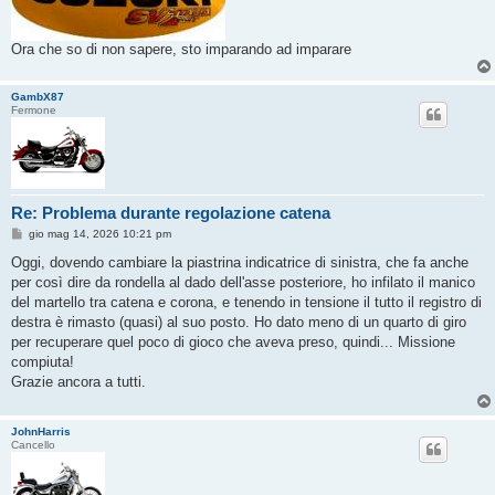
Ora che so di non sapere, sto imparando ad imparare
GambX87
Fermone
Re: Problema durante regolazione catena
M
gio mag 14, 2026 10:21 pm
e
s
Oggi, dovendo cambiare la piastrina indicatrice di sinistra, che fa anche
s
per così dire da rondella al dado dell'asse posteriore, ho infilato il manico
a
g
del martello tra catena e corona, e tenendo in tensione il tutto il registro di
g
destra è rimasto (quasi) al suo posto. Ho dato meno di un quarto di giro
i
o
per recuperare quel poco di gioco che aveva preso, quindi... Missione
compiuta!
Grazie ancora a tutti.
JohnHarris
Cancello