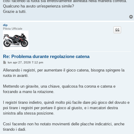
così facendo la ruota sia effettivamente allineata nella maniera corretta.
Qualcuno ha avuto un'esperienza simile?
Grazie a tutti.
dip
Pilota Ufficiale
Re: Problema durante regolazione catena
M
lun apr 27, 2026 7:12 pm
e
s
Allenando i registri, per aumentare il gioco catena, bisogna spingere la
s
ruota in avanti.
a
g
g
Mettendo un giravite, una chiave, qualcosa fra corona e catena e
i
o
forzando a mano la rotazione.
I registri tirano indietro, quindi molto più facile dare più gioco del dovuto e
poi tirare i registri per portare il gioco al giusto, e i marcatori destra
sinistra alla stessa posizione.
Così facendo non ho notato movimenti delle placche indicatrici, anche
tirando i dadi.