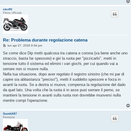
stez90
Pilota Ufficiale
Re: Problema durante regolazione catena
M
lun apr 27, 2026 9:34 pm
e
s
Se come dice Dip metti qualcosa tra catena e corona (va bene anche uno
s
straccio, basta far spessore) e giri la ruota per "pizzicarlo", metti in
a
g
tensione tutto il sistema ed elimini i vari giochi, per cui quando vai a
g
serrare non si muove nulla.
i
o
Nella tua situazione, dopo aver regolato il registro sinistro (che mi par di
capire sia abbastanza "preciso"), metti il suddetto spessore e forza in
avanti la ruota. Se a destra si muove, compensa la regolazione del dado
da quel lato. Una volta che la ruota è in asse puoi serrare il perno, se
mantieni la tensione in avanti sulla ruota non dovrebbe muoversi nulla
mentre compi l'operazione.
GambX87
Fermone