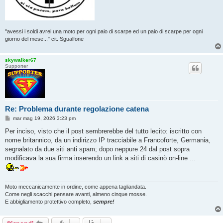
"avessi i soldi avrei una moto per ogni paio di scarpe ed un paio di scarpe per ogni
giorno del mese..." cit. Sgualfone
skywalker67
Supporter
Re: Problema durante regolazione catena
M
mar mag 19, 2026 3:23 pm
e
s
Per inciso, visto che il post sembrerebbe del tutto lecito: iscritto con
s
nome britannico, da un indirizzo IP tracciabile a Francoforte, Germania,
a
g
segnalato da due siti anti spam; dopo neppure 24 dal post sopra
g
modificava la sua firma inserendo un link a siti di casinò on-line ...
i
o
Moto meccanicamente in ordine, come appena tagliandata.
Come negli scacchi pensare avanti, almeno cinque mosse.
E abbigliamento protettivo completo,
sempre!