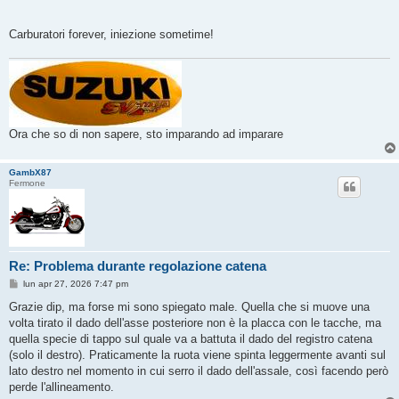
Carburatori forever, iniezione sometime!
Ora che so di non sapere, sto imparando ad imparare
GambX87
Fermone
Re: Problema durante regolazione catena
M
lun apr 27, 2026 7:47 pm
e
s
Grazie dip, ma forse mi sono spiegato male. Quella che si muove una
s
volta tirato il dado dell'asse posteriore non è la placca con le tacche, ma
a
g
quella specie di tappo sul quale va a battuta il dado del registro catena
g
(solo il destro). Praticamente la ruota viene spinta leggermente avanti sul
i
o
lato destro nel momento in cui serro il dado dell'assale, così facendo però
perde l'allineamento.