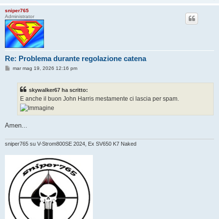
sniper765
Administrator
Re: Problema durante regolazione catena
M
mar mag 19, 2026 12:16 pm
e
s
s
skywalker67 ha scritto:
a
g
E anche il buon John Harris mestamente ci lascia per spam.
g
i
o
Amen...
sniper765 su V-Strom800SE 2024, Ex SV650 K7 Naked