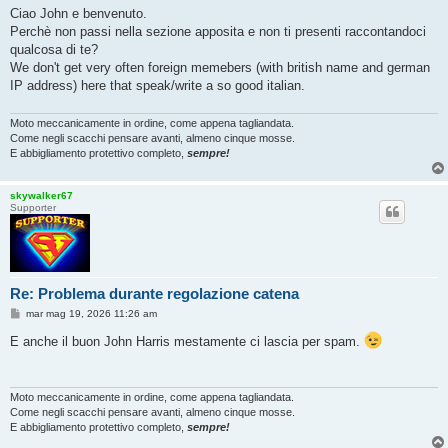
s
Ciao John e benvenuto.
s
Perchè non passi nella sezione apposita e non ti presenti raccontandoci
a
g
qualcosa di te?
g
We don't get very often foreign memebers (with british name and german
i
o
IP address) here that speak/write a so good italian.
Moto meccanicamente in ordine, come appena tagliandata.
Come negli scacchi pensare avanti, almeno cinque mosse.
E abbigliamento protettivo completo,
sempre!
skywalker67
Supporter
Re: Problema durante regolazione catena
M
mar mag 19, 2026 11:26 am
e
s
E anche il buon John Harris mestamente ci lascia per spam.
s
a
g
g
i
Moto meccanicamente in ordine, come appena tagliandata.
o
Come negli scacchi pensare avanti, almeno cinque mosse.
E abbigliamento protettivo completo,
sempre!