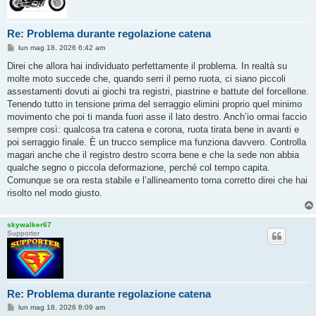
Re: Problema durante regolazione catena
M
lun mag 18, 2026 6:42 am
e
s
Direi che allora hai individuato perfettamente il problema. In realtà su
s
molte moto succede che, quando serri il perno ruota, ci siano piccoli
a
g
assestamenti dovuti ai giochi tra registri, piastrine e battute del forcellone.
g
Tenendo tutto in tensione prima del serraggio elimini proprio quel minimo
i
o
movimento che poi ti manda fuori asse il lato destro. Anch’io ormai faccio
sempre così: qualcosa tra catena e corona, ruota tirata bene in avanti e
poi serraggio finale. È un trucco semplice ma funziona davvero. Controlla
magari anche che il registro destro scorra bene e che la sede non abbia
qualche segno o piccola deformazione, perché col tempo capita.
Comunque se ora resta stabile e l’allineamento torna corretto direi che hai
risolto nel modo giusto.
skywalker67
Supporter
Re: Problema durante regolazione catena
M
lun mag 18, 2026 8:09 am
e