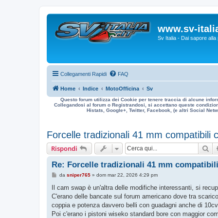
www.sv-italia
Sv Italia - Dai sapore all
Collegamenti Rapidi
FAQ
Home
Indice
MotoOfficina
Sv
Questo forum utilizza dei Cookie per tenere traccia di alcune infor
Collegandosi al forum o Registrandosi, si accettano queste condizioni
Histats, Google+, Twitter, Facebook, (e altri Social Netwo
Forcelle tradizionali 41 mm compatibili
Ce
Rispondi
Re: Forcelle tradizionali 41 mm compatibil
M
da
sniper765
»
dom mar 22, 2026 4:29 pm
e
s
Il cam swap è un'altra delle modifiche interessanti, si recup
s
C'erano delle bancate sul forum americano dove tra scarico, 
a
g
coppia e potenza davvero belli con guadagni anche di 10cv 
g
Poi c'erano i pistoni wiseko standard bore con maggior com
i