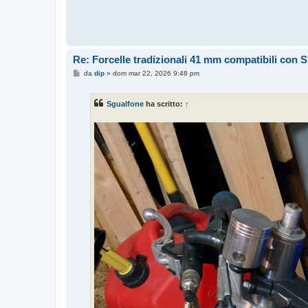
i
o
Re: Forcelle tradizionali 41 mm compatibili con 
M
da
dip
»
dom mar 22, 2026 9:48 pm
e
s
s
Sgualfone
ha scritto:
↑
a
g
g
i
o