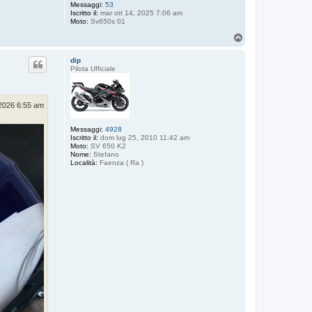
Messaggi:
53
Iscritto il:
mar ott 14, 2025 7:06 am
Moto:
Sv650s 01
T
o
p
dip
Pilota Ufficiale
2026 6:55 am
Messaggi:
4928
Iscritto il:
dom lug 25, 2010 11:42 am
Moto:
SV 650 K2
Nome:
Stefano
Località:
Faenza ( Ra )