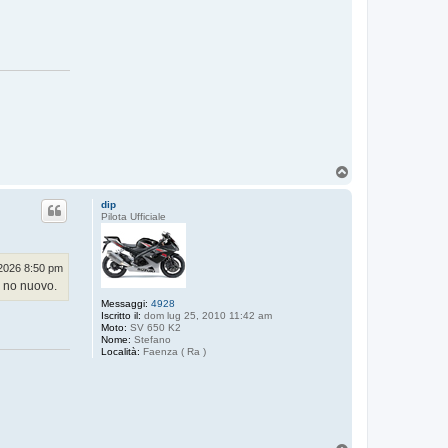
T
o
p
dip
Pilota Ufficiale
2026 8:50 pm
o no nuovo.
Messaggi:
4928
Iscritto il:
dom lug 25, 2010 11:42 am
Moto:
SV 650 K2
Nome:
Stefano
Località:
Faenza ( Ra )