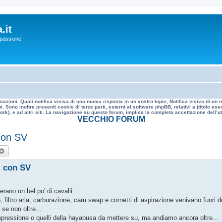
.it
a passione
mazioni. Quali notifica visiva di una nuova risposta in un vostro topic, Notifica visiva di u
. Sono inoltre presenti cookie di terze parti, esterni al software phpBB, relativi a (titolo
rk), e ad altri siti. La navigazione su questo forum, implica la completa accettazione dell’util
VECCHIO FORUM
 con SV
rca
Ricerca avanzata
i con SV
erano un bel po' di cavalli.
filtro aria, carburazione, cam swap e cornetti di aspirazione venivano fuori dei
se non oltre...
pressione o quelli della hayabusa da mettere su, ma andiamo ancora oltre...