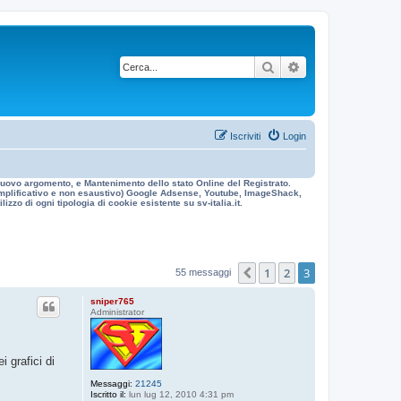
Cerca
Ricerca avanzata
Iscriviti
Login
n nuovo argomento, e Mantenimento dello stato Online del Registrato.
 esemplificativo e non esaustivo) Google Adsense, Youtube, ImageShack,
izzo di ogni tipologia di cookie esistente su sv-italia.it.
1
2
3
Precedente
55 messaggi
sniper765
Administrator
 grafici di
Messaggi:
21245
Iscritto il:
lun lug 12, 2010 4:31 pm