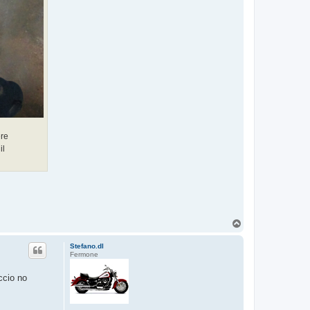
ere
il
T
o
p
Stefano.dl
Fermone
ccio no