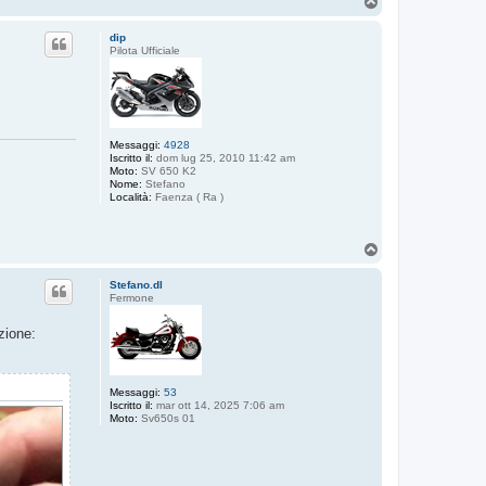
T
o
p
dip
Pilota Ufficiale
Messaggi:
4928
Iscritto il:
dom lug 25, 2010 11:42 am
Moto:
SV 650 K2
Nome:
Stefano
Località:
Faenza ( Ra )
T
o
p
Stefano.dl
Fermone
zione:
Messaggi:
53
Iscritto il:
mar ott 14, 2025 7:06 am
Moto:
Sv650s 01