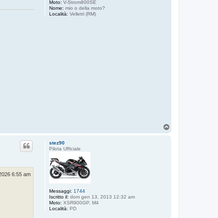
Moto:
V-Strom800SE
Nome:
mio o della moto?
Località:
Velletri (RM)
T
o
p
stez90
Pilota Ufficiale
2026 6:55 am
Messaggi:
1744
Iscritto il:
dom gen 13, 2013 12:32 am
Moto:
XSR900GP, M4
Località:
PD