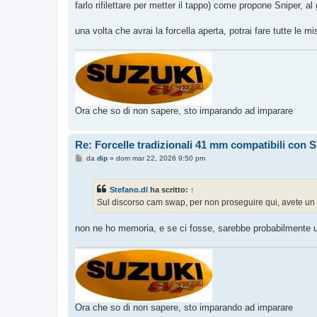
farlo rifilettare per metter il tappo) come propone Sniper, al
una volta che avrai la forcella aperta, potrai fare tutte le mi
Ora che so di non sapere, sto imparando ad imparare
Re: Forcelle tradizionali 41 mm compatibili con 
M
da
dip
»
dom mar 22, 2026 9:50 pm
e
s
s
Stefano.dl
ha scritto:
↑
a
g
Sul discorso cam swap, per non proseguire qui, avete un 
g
i
o
non ne ho memoria, e se ci fosse, sarebbe probabilmente un r
Ora che so di non sapere, sto imparando ad imparare