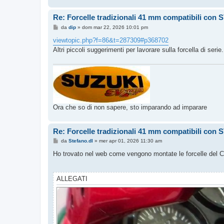
Re: Forcelle tradizionali 41 mm compatibili con 
M
da
dip
»
dom mar 22, 2026 10:01 pm
e
s
viewtopic.php?f=86&t=287309#p368702
s
Altri piccoli suggerimenti per lavorare sulla forcella di serie.
a
g
g
i
o
Ora che so di non sapere, sto imparando ad imparare
Re: Forcelle tradizionali 41 mm compatibili con 
M
da
Stefano.dl
»
mer apr 01, 2026 11:30 am
e
s
Ho trovato nel web come vengono montate le forcelle del 
s
a
g
g
ALLEGATI
i
o