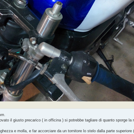
7mm.
vato il giusto precarico ( in officina ) si potrebbe tagliare di quanto sporge la
ghezza e molla, e far accorciare da un tornitore lo stelo dalla parte superiore (