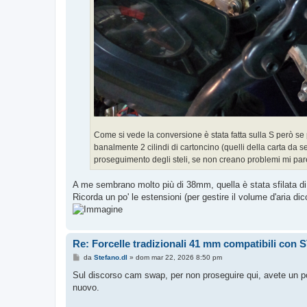
Come si vede la conversione è stata fatta sulla S però se 
banalmente 2 cilindi di cartoncino (quelli della carta da 
proseguimento degli steli, se non creano problemi mi par
A me sembrano molto più di 38mm, quella è stata sfilata di
Ricorda un po' le estensioni (per gestire il volume d'aria 
Re: Forcelle tradizionali 41 mm compatibili con 
M
da
Stefano.dl
»
dom mar 22, 2026 8:50 pm
e
s
Sul discorso cam swap, per non proseguire qui, avete un po
s
nuovo.
a
g
g