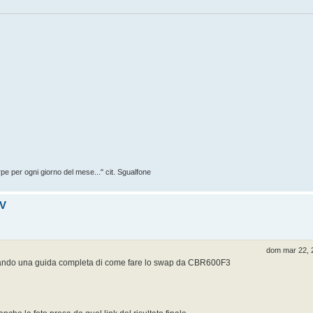
rpe per ogni giorno del mese..." cit. Sgualfone
SV
dom mar 22, 
trovando una guida completa di come fare lo swap da CBR600F3