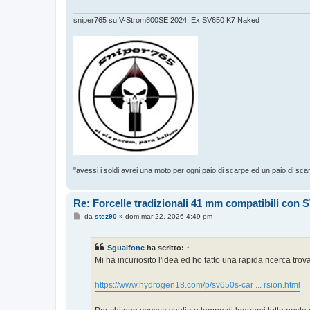
o
sniper765 su V-Strom800SE 2024, Ex SV650 K7 Naked
"avessi i soldi avrei una moto per ogni paio di scarpe ed un paio di sca
Re: Forcelle tradizionali 41 mm compatibili con 
M
da
stez90
»
dom mar 22, 2026 4:49 pm
e
s
s
Sgualfone
ha scritto:
↑
a
g
Mi ha incuriosito l'idea ed ho fatto una rapida ricerca 
g
i
o
https://www.hydrogen18.com/p/sv650s-car ... rsion.html