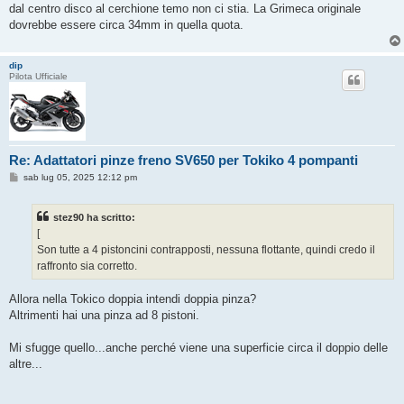
dal centro disco al cerchione temo non ci stia. La Grimeca originale
dovrebbe essere circa 34mm in quella quota.
dip
Pilota Ufficiale
Re: Adattatori pinze freno SV650 per Tokiko 4 pompanti
M
sab lug 05, 2025 12:12 pm
e
s
s
stez90 ha scritto:
a
g
[
g
Son tutte a 4 pistoncini contrapposti, nessuna flottante, quindi credo il
i
o
raffronto sia corretto.
Allora nella Tokico doppia intendi doppia pinza?
Altrimenti hai una pinza ad 8 pistoni.
Mi sfugge quello...anche perché viene una superficie circa il doppio delle
altre...