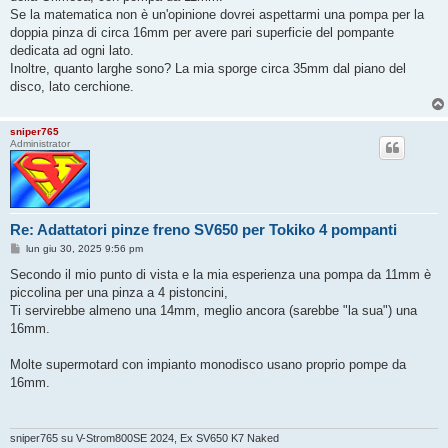
g
Se la matematica non è un'opinione dovrei aspettarmi una pompa per la
i
o
doppia pinza di circa 16mm per avere pari superficie del pompante
dedicata ad ogni lato.
Inoltre, quanto larghe sono? La mia sporge circa 35mm dal piano del
disco, lato cerchione.
sniper765
Administrator
Re: Adattatori pinze freno SV650 per Tokiko 4 pompanti
M
lun giu 30, 2025 9:56 pm
e
s
Secondo il mio punto di vista e la mia esperienza una pompa da 11mm è
s
piccolina per una pinza a 4 pistoncini,
a
g
Ti servirebbe almeno una 14mm, meglio ancora (sarebbe "la sua") una
g
16mm.
i
o
Molte supermotard con impianto monodisco usano proprio pompe da
16mm.
sniper765 su V-Strom800SE 2024, Ex SV650 K7 Naked