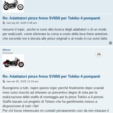
Re: Adattatori pinze freno SV650 per Tokiko 4 pompanti
M
mer lug 30, 2025 2:48 pm
e
s
riesumo il topic, anche io sono alla ricerca degli adattatori o di un modo
s
per realizzarli, vorrei eliminare la corsa a vuoto della leva freno anteriore
a
g
che secondo me è dovuta alle pinze originali e al modo in cui sono fatte
g
i
o
Olivvv
Fermone
Re: Adattatori pinze freno SV650 per Tokiko 4 pompanti
M
mar set 30, 2025 12:16 pm
e
s
Buongiorno a tutti, riapro questo topic perchè finalmente dopo svariati
s
mesi sono riuscito ad ottenere un preventivo degno di nota per la
a
g
realizzazione delle staffe di montaggio per le pinze Tokiko a 4 pistoni.
g
Staffe basate sul progetto di Tetano che ha gentilmente messo a
i
o
disposizione di tutti i file!
Per chi fosse interessato mi contatti privatamente così da non intasare il