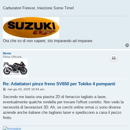
Carburatori Forever, Iniezione Some Time!
Ora che so di non sapere, sto imparando ad imparare
Monte
Pilota Ufficiale
Re: Adattatori pinze freno SV650 per Tokiko 4 pompanti
M
mar giu 03, 2025 10:54 am
e
s
Secondo me basta una piastra 2D di ferraccio tagliato a laser,
s
eventualmente qualche rondella per trovare l'offset corretto. Non vedo la
a
g
necessità di lavorazioni 3D. Ah, se cerchi online ormai ci sono diverse
g
aziende anche italiane che tagliano laser e spediscono a casa il pezzo
i
o
finito.