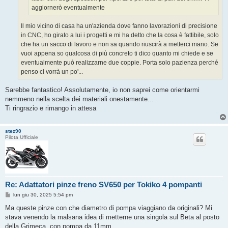
aggiornerò eventualmente
Il mio vicino di casa ha un'azienda dove fanno lavorazioni di precisione
in CNC, ho girato a lui i progetti e mi ha detto che la cosa è fattibile, solo
che ha un sacco di lavoro e non sa quando riuscirà a metterci mano. Se
vuoi appena so qualcosa di più concreto ti dico quanto mi chiede e se
eventualmente può realizzarne due coppie. Porta solo pazienza perché
penso ci vorrà un po'...
Sarebbe fantastico! Assolutamente, io non saprei come orientarmi
nemmeno nella scelta dei materiali onestamente...
Ti ringrazio e rimango in attesa
stez90
Pilota Ufficiale
Re: Adattatori pinze freno SV650 per Tokiko 4 pompanti
M
lun giu 30, 2025 5:54 pm
e
s
Ma queste pinze con che diametro di pompa viaggiano da originali? Mi
s
stava venendo la malsana idea di metterne una singola sul Beta al posto
a
g
della Grimeca, con pompa da 11mm.