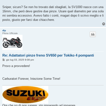
o
Sniper, sicuro? Se non ho trovato dati sbagliati, la SV1000 nasce con una
16mm, che però deve gestire due pinze. Usare quel diametro per una sola
mi sembra eccessivo. Avevo fatto i conti, magari dopo li scrivo meglio e li
posto, giusto per farci due chiacchere.
dip
Pilota Ufficiale
Re: Adattatori pinze freno SV650 per Tokiko 4 pompanti
M
gio lug 03, 2025 9:08 pm
e
s
Provo a provvedere!
s
a
g
g
Carburatori Forever, Iniezione Some Time!
i
o
Ora che so di non sapere, sto imparando ad imparare