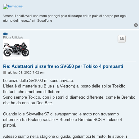
"avessi i soldi avrei una moto per ogni paio di scarpe ed un paio di scarpe per ogni
giorno del mese..." cit. Sgualfone
dip
Pilota Ufficiale
Re: Adattatori pinze freno SV650 per Tokiko 4 pompanti
M
gio lug 03, 2025 7:02 pm
e
s
Le pinze della Sv1000 mi sono arrivate.
s
L'idea è di metterle su Blue ( la V-strom) al posto delle solite Toskifo
a
g
flottanti che smettono di flotrare...
g
Sono sempre Tokico, con i pistoni di diametro differente, come le Brembo
i
o
che ho da anni su Dee-Bee.
Quando io e Skywalker67 ci swappammo le moto non trovammo
differenza fra Braking radiale + Brembo e Brembo RCS + Tokico 4
pistoni.
Adesso siamo nella stagione di guida, godiamoci le moto, le strade, i