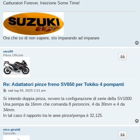
Carburatori Forever, Iniezione Some Time!
Ora che so di non sapere, sto imparando ad imparare
stez90
Pilota Ufficiale
Re: Adattatori pinze freno SV650 per Tokiko 4 pompanti
M
sab lug 05, 2025 2:21 pm
e
s
Si intendo doppia pinza, ovvero la configurazione di serie della SV1000.
s
Una pompa da 16mm che comanda 8 pistoncini, 4 da 30mm e 4 da
a
g
34mm.
g
In tal caso il rapporto tra le aree pinze/pompa è 32,125.
i
o
nico giraldi
Cancello