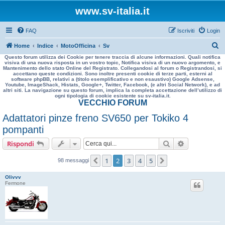
www.sv-italia.it
FAQ
Iscriviti
Login
C
Home
Indice
MotoOfficina
Sv
Questo forum utilizza dei Cookie per tenere traccia di alcune informazioni. Quali notifica
e
visiva di una nuova risposta in un vostro topic, Notifica visiva di un nuovo argomento, e
Mantenimento dello stato Online del Registrato. Collegandosi al forum o Registrandosi, si
r
accettano queste condizioni. Sono inoltre presenti cookie di terze parti, esterni al
software phpBB, relativi a (titolo esemplificativo e non esaustivo) Google Adsense,
c
Youtube, ImageShack, Histats, Google+, Twitter, Facebook, (e altri Social Network), e ad
altri siti. La navigazione su questo forum, implica la completa accettazione dell’utilizzo di
a
ogni tipologia di cookie esistente su sv-italia.it.
VECCHIO FORUM
Adattatori pinze freno SV650 per Tokiko 4
pompanti
Cerca
Ricerca avan
Rispondi
1
2
3
4
5
Precedente
Prossimo
98 messaggi
Olivvv
Fermone