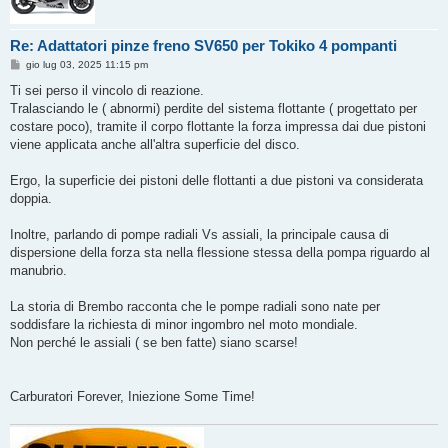
Re: Adattatori pinze freno SV650 per Tokiko 4 pompanti
M
gio lug 03, 2025 11:15 pm
e
s
Ti sei perso il vincolo di reazione.
s
Tralasciando le ( abnormi) perdite del sistema flottante ( progettato per
a
g
costare poco), tramite il corpo flottante la forza impressa dai due pistoni
g
viene applicata anche all'altra superficie del disco.
i
o
Ergo, la superficie dei pistoni delle flottanti a due pistoni va considerata
doppia.
Inoltre, parlando di pompe radiali Vs assiali, la principale causa di
dispersione della forza sta nella flessione stessa della pompa riguardo al
manubrio.
La storia di Brembo racconta che le pompe radiali sono nate per
soddisfare la richiesta di minor ingombro nel moto mondiale.
Non perché le assiali ( se ben fatte) siano scarse!
Carburatori Forever, Iniezione Some Time!