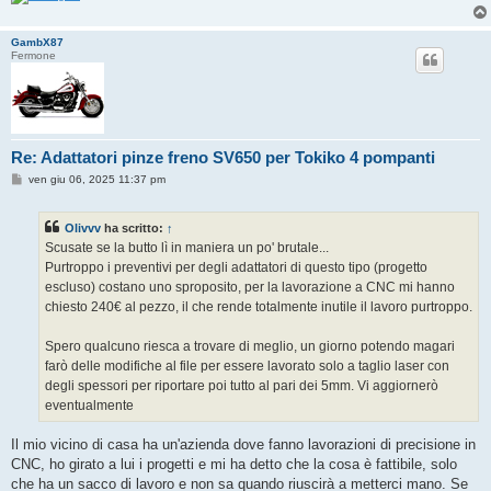
GambX87
Fermone
Re: Adattatori pinze freno SV650 per Tokiko 4 pompanti
M
ven giu 06, 2025 11:37 pm
e
s
s
Olivvv
ha scritto:
↑
a
g
Scusate se la butto lì in maniera un po' brutale...
g
Purtroppo i preventivi per degli adattatori di questo tipo (progetto
i
o
escluso) costano uno sproposito, per la lavorazione a CNC mi hanno
chiesto 240€ al pezzo, il che rende totalmente inutile il lavoro purtroppo.
Spero qualcuno riesca a trovare di meglio, un giorno potendo magari
farò delle modifiche al file per essere lavorato solo a taglio laser con
degli spessori per riportare poi tutto al pari dei 5mm. Vi aggiornerò
eventualmente
Il mio vicino di casa ha un'azienda dove fanno lavorazioni di precisione in
CNC, ho girato a lui i progetti e mi ha detto che la cosa è fattibile, solo
che ha un sacco di lavoro e non sa quando riuscirà a metterci mano. Se