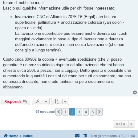
forum di notifiche inutili.
Lascio qui qualche informazione utile per chi fosse interessato:
lavorazione CNC di Alluminio 7075-T6 (Ergal) con finitura
superficiale: pallinatura + anodizzazione colorata (vari colori -
opaca o lucida).
La lavorazione superficiale può essere anche diversa con costi
maggiori ovviamente in base al tipo di lavorazione e durezza
dell'anodizzazione, o costi minori senza lavorazione (che non
consiglio a lungo termine).
Costo circa 80/90€ la coppia + eventuale spedizione (che vi posso
garantire è un prezzo ridicolo rispetto ad altre aziende che mi hanno
chiesto circa 250€ a pezzo, non a coppia). Detto questo è possibile che
aumentando le quantità i costi si riducano per tutti chiaramente, ma non
so ancora di quanto, non credo tantissimo però sicuramente si
abbassano.
Rispondi
1
2
3
4
5
Precedente
Prossimo
98 messaggi
Vai a
Home
Indice
Tutti gli orari sono
UTC+02:00