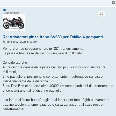
g
g
i
dip
o
Pilota Ufficiale
Re: Adattatori pinze freno SV650 per Tokiko 4 pompanti
M
lun giu 02, 2025 5:01 pm
e
s
Per le Brembo si possono fare in "2D" tranquillamente.
s
La pinza è fuori asse del disco di un paio di millimetri.
a
g
g
Considerato che
i
o
1- fra disco e canale della pinza nel lato più vicino ci sono ancora tre
millimetri,
2- le pastiglie si posizionano correttamente in automatico sul disco
indipendenteme dalla distanza
3- su Dee-Bee ci ho fatto circa 40000 km senza problemi di interferenze o
di consumi anomali di dischi o pastiglie
una lastra di "ferro buono" tagliata al laser ( per fare i fighi) o lavorata di
trapano a colonna, smerigliatrice e carta abrasiva fa al caso nostro
perfettamente!