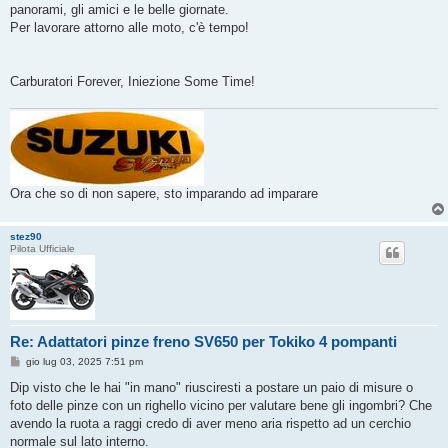
panorami, gli amici e le belle giornate.
Per lavorare attorno alle moto, c'è tempo!
Carburatori Forever, Iniezione Some Time!
Ora che so di non sapere, sto imparando ad imparare
stez90
Pilota Ufficiale
Re: Adattatori pinze freno SV650 per Tokiko 4 pompanti
M
gio lug 03, 2025 7:51 pm
e
s
Dip visto che le hai "in mano" riusciresti a postare un paio di misure o
s
foto delle pinze con un righello vicino per valutare bene gli ingombri? Che
a
g
avendo la ruota a raggi credo di aver meno aria rispetto ad un cerchio
g
normale sul lato interno.
i