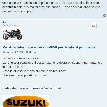
vuoi appena so qualcosa di più concreto ti dico quanto mi chiede e se
eventualmente può realizzarne due coppie. Porta solo pazienza perché
penso ci vorrà un po'...
dip
Pilota Ufficiale
Re: Adattatori pinze freno SV650 per Tokiko 4 pompanti
M
sab giu 07, 2025 10:39 am
e
s
La lavorazione è semplice.
s
La rottura di scatole, e il costo, sta nel preparare i supporti per trattanere
a
g
in morsa i pezzi...
g
Il taglio al laser è molto più facile da realizzare.
i
o
Non servono supporti da morsa!
Carburatori Forever, Iniezione Some Time!