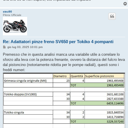
stez90
Pilota Ufficiale
Re: Adattatori pinze freno SV650 per Tokiko 4 pompanti
M
gio lug 03, 2025 10:01 pm
e
s
Premesso che in questa analisi manca una variabile utile a correlare lo
s
sforzo alla leva con la potenza frenante, ovvero la distanza del fulcro leva
a
g
dal pistoncino (notoriamente ridotta per le pompe radiali), questi sono i
g
freddi numeri:
i
o