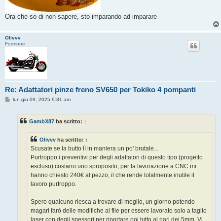
Ora che so di non sapere, sto imparando ad imparare
Olivvv
Fermone
Re: Adattatori pinze freno SV650 per Tokiko 4 pompanti
M
lun giu 09, 2025 9:31 am
e
s
s
GambX87
ha scritto:
↑
a
g
g
Olivvv
ha scritto:
↑
i
o
Scusate se la butto lì in maniera un po' brutale...
Purtroppo i preventivi per degli adattatori di questo tipo (progetto
escluso) costano uno sproposito, per la lavorazione a CNC mi
hanno chiesto 240€ al pezzo, il che rende totalmente inutile il
lavoro purtroppo.
Spero qualcuno riesca a trovare di meglio, un giorno potendo
magari farò delle modifiche al file per essere lavorato solo a taglio
laser con degli spessori per riportare poi tutto al pari dei 5mm. Vi