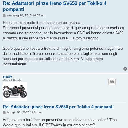
Re: Adattatori pinze freno SV650 per Tokiko 4
pompanti
M
mer mag 28, 2025 10:57 am
e
s
Scusate se la butto lì in maniera un po' brutale...
s
Purtroppo i preventivi per degli adattatori di questo tipo (progetto escluso)
a
g
costano uno sproposito, per la lavorazione a CNC mi hanno chiesto 240€
g
al pezzo, il che rende totalmente inutile il lavoro purtroppo.
i
o
Spero qualcuno riesca a trovare di meglio, un giorno potendo magari farò
delle modifiche al file per essere lavorato solo a taglio laser con degli
spessori per riportare poi tutto al pari dei 5mm. Vi aggiornerò
eventualmente
stez90
Pilota Ufficiale
Re: Adattatori pinze freno SV650 per Tokiko 4 pompanti
M
lun giu 02, 2025 11:04 am
e
s
Hai provato a farti fare un preventivo su qualche service online? Tipo
s
Weerg qua in Italia o JLC/PCBways in estremo oriente?
a