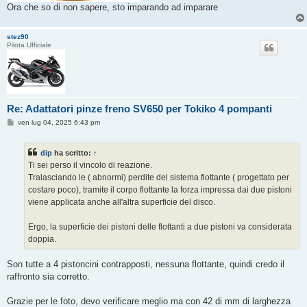
Ora che so di non sapere, sto imparando ad imparare
stez90
Pilota Ufficiale
Re: Adattatori pinze freno SV650 per Tokiko 4 pompanti
M
ven lug 04, 2025 6:43 pm
e
s
s
dip
ha scritto:
↑
a
g
Ti sei perso il vincolo di reazione.
g
Tralasciando le ( abnormi) perdite del sistema flottante ( progettato per
i
o
costare poco), tramite il corpo flottante la forza impressa dai due pistoni
viene applicata anche all'altra superficie del disco.
Ergo, la superficie dei pistoni delle flottanti a due pistoni va considerata
doppia.
Son tutte a 4 pistoncini contrapposti, nessuna flottante, quindi credo il
raffronto sia corretto.
Grazie per le foto, devo verificare meglio ma con 42 di mm di larghezza