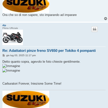
Ora che so di non sapere, sto imparando ad imparare
dip
Pilota Ufficiale
Re: Adattatori pinze freno SV650 per Tokiko 4 pompanti
M
gio lug 03, 2025 11:17 pm
e
s
Detto quanto sopra, agevolo le foto chieste gentilmente.
s
a
g
g
i
o
Carburatori Forever, Iniezione Some Time!