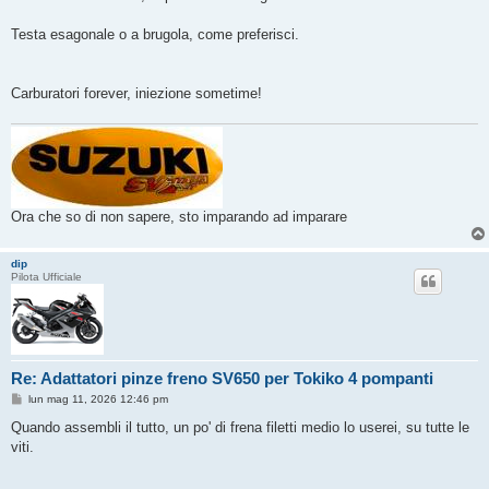
Testa esagonale o a brugola, come preferisci.
Carburatori forever, iniezione sometime!
Ora che so di non sapere, sto imparando ad imparare
dip
Pilota Ufficiale
Re: Adattatori pinze freno SV650 per Tokiko 4 pompanti
M
lun mag 11, 2026 12:46 pm
e
s
Quando assembli il tutto, un po' di frena filetti medio lo userei, su tutte le
s
viti.
a
g
g