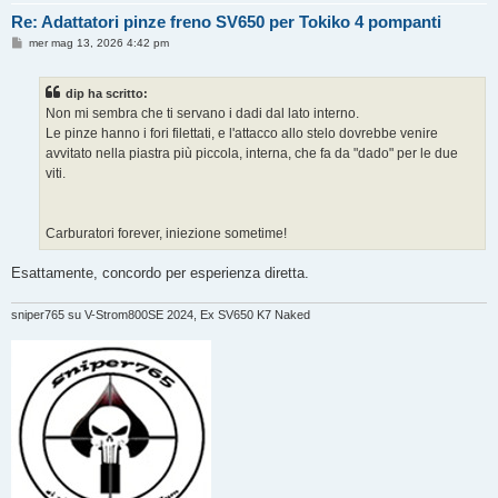
Re: Adattatori pinze freno SV650 per Tokiko 4 pompanti
M
mer mag 13, 2026 4:42 pm
e
s
s
dip ha scritto:
a
g
Non mi sembra che ti servano i dadi dal lato interno.
g
Le pinze hanno i fori filettati, e l'attacco allo stelo dovrebbe venire
i
o
avvitato nella piastra più piccola, interna, che fa da "dado" per le due
viti.
Carburatori forever, iniezione sometime!
Esattamente, concordo per esperienza diretta.
sniper765 su V-Strom800SE 2024, Ex SV650 K7 Naked