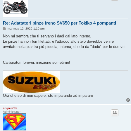
Re: Adattatori pinze freno SV650 per Tokiko 4 pompanti
M
mar mag 12, 2026 1:10 pm
e
s
Non mi sembra che ti servano i dadi dal lato interno.
s
Le pinze hanno i fori filettati, e l'attacco allo stelo dovrebbe venire
a
g
avvitato nella piastra più piccola, interna, che fa da "dado" per le due viti.
g
i
o
Carburatori forever, iniezione sometime!
Ora che so di non sapere, sto imparando ad imparare
sniper765
Administrator