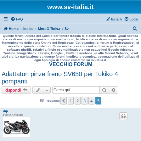
www.sv-italia.it
FAQ
Iscriviti
Login
C
Home
Indice
MotoOfficina
Sv
Questo forum utilizza dei Cookie per tenere traccia di alcune informazioni. Quali notifica
e
visiva di una nuova risposta in un vostro topic, Notifica visiva di un nuovo argomento, e
Mantenimento dello stato Online del Registrato. Collegandosi al forum o Registrandosi, si
r
accettano queste condizioni. Sono inoltre presenti cookie di terze parti, esterni al
software phpBB, relativi a (titolo esemplificativo e non esaustivo) Google Adsense,
c
Youtube, ImageShack, Histats, Google+, Twitter, Facebook, (e altri Social Network), e ad
altri siti. La navigazione su questo forum, implica la completa accettazione dell’utilizzo di
a
ogni tipologia di cookie esistente su sv-italia.it.
VECCHIO FORUM
Adattatori pinze freno SV650 per Tokiko 4
pompanti
Cerca
Ricerca avan
Rispondi
1
2
3
4
5
Precedente
98 messaggi
dip
Pilota Ufficiale