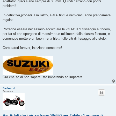
adattatori greci siano sempre di 8.5mm. Quindi calzano con pochi
problemi!
In definitiva,procedi. Fra l'altro, a 40€ finiti e verniciati, sono praticamete
regalati!
Potrebbe essere necessario accorciare le viti M10 di fissaggio al fodero,
per far si che sporgano di massimo ue millimetri dalla piastra filettata, e
comunque mettere un buon frena filetti fulle viti di fissaggio allo stelo.
Carburatori forever, iniezione sometime!
Ora che so di non sapere, sto imparando ad imparare
Stefano.dl
Fermone
Re: Adattatori pinze freno SV650 per Tokiko 4 pompanti