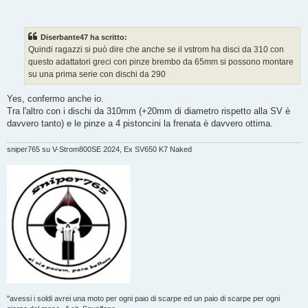
e
s
s
a
g
Diserbante47 ha scritto:
g
Quindi ragazzi si può dire che anche se il vstrom ha disci da 310 con
i
o
questo adattatori greci con pinze brembo da 65mm si possono montare
su una prima serie con dischi da 290
Yes, confermo anche io.
Tra l'altro con i dischi da 310mm (+20mm di diametro rispetto alla SV è
davvero tanto) e le pinze a 4 pistoncini la frenata è davvero ottima.
sniper765 su V-Strom800SE 2024, Ex SV650 K7 Naked
"avessi i soldi avrei una moto per ogni paio di scarpe ed un paio di scarpe per ogni