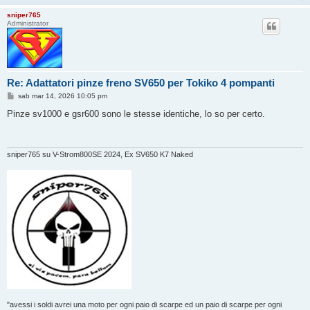
sniper765
Administrator
Re: Adattatori pinze freno SV650 per Tokiko 4 pompanti
M
sab mar 14, 2026 10:05 pm
e
s
Pinze sv1000 e gsr600 sono le stesse identiche, lo so per certo.
s
a
g
g
i
sniper765 su V-Strom800SE 2024, Ex SV650 K7 Naked
o
"avessi i soldi avrei una moto per ogni paio di scarpe ed un paio di scarpe per ogni