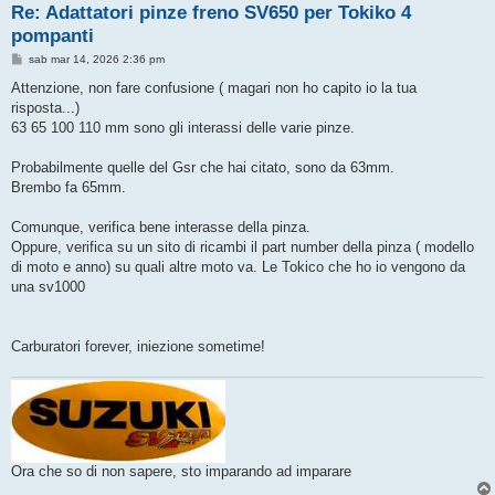
Re: Adattatori pinze freno SV650 per Tokiko 4
pompanti
M
sab mar 14, 2026 2:36 pm
e
s
Attenzione, non fare confusione ( magari non ho capito io la tua
s
risposta...)
a
g
63 65 100 110 mm sono gli interassi delle varie pinze.
g
i
o
Probabilmente quelle del Gsr che hai citato, sono da 63mm.
Brembo fa 65mm.
Comunque, verifica bene interasse della pinza.
Oppure, verifica su un sito di ricambi il part number della pinza ( modello
di moto e anno) su quali altre moto va. Le Tokico che ho io vengono da
una sv1000
Carburatori forever, iniezione sometime!
Ora che so di non sapere, sto imparando ad imparare