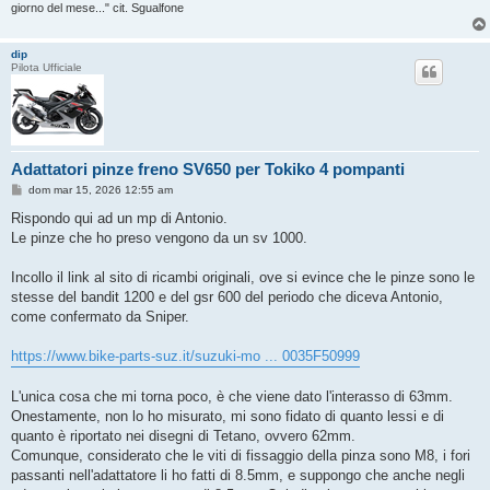
giorno del mese..." cit. Sgualfone
dip
Pilota Ufficiale
Adattatori pinze freno SV650 per Tokiko 4 pompanti
M
dom mar 15, 2026 12:55 am
e
s
Rispondo qui ad un mp di Antonio.
s
Le pinze che ho preso vengono da un sv 1000.
a
g
g
Incollo il link al sito di ricambi originali, ove si evince che le pinze sono le
i
o
stesse del bandit 1200 e del gsr 600 del periodo che diceva Antonio,
come confermato da Sniper.
https://www.bike-parts-suz.it/suzuki-mo ... 0035F50999
L'unica cosa che mi torna poco, è che viene dato l'interasso di 63mm.
Onestamente, non lo ho misurato, mi sono fidato di quanto lessi e di
quanto è riportato nei disegni di Tetano, ovvero 62mm.
Comunque, considerato che le viti di fissaggio della pinza sono M8, i fori
passanti nell'adattatore li ho fatti di 8.5mm, e suppongo che anche negli