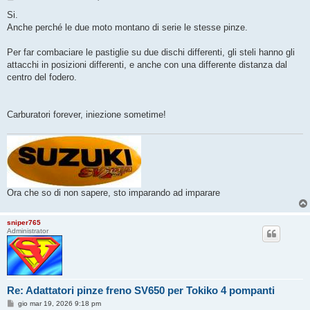
e
s
Si.
s
Anche perché le due moto montano di serie le stesse pinze.
a
g
g
Per far combaciare le pastiglie su due dischi differenti, gli steli hanno gli
i
o
attacchi in posizioni differenti, e anche con una differente distanza dal
centro del fodero.
Carburatori forever, iniezione sometime!
Ora che so di non sapere, sto imparando ad imparare
sniper765
Administrator
Re: Adattatori pinze freno SV650 per Tokiko 4 pompanti
M
gio mar 19, 2026 9:18 pm