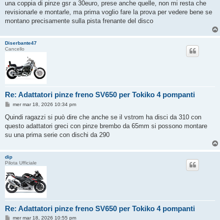
g
una coppia di pinze gsr a 30euro, prese anche quelle, non mi resta che
g
revisionarle e montarle, ma prima voglio fare la prova per vedere bene se
i
o
montano precisamente sulla pista frenante del disco
Diserbante47
Cancello
Re: Adattatori pinze freno SV650 per Tokiko 4 pompanti
M
mer mar 18, 2026 10:34 pm
e
s
Quindi ragazzi si può dire che anche se il vstrom ha disci da 310 con
s
questo adattatori greci con pinze brembo da 65mm si possono montare
a
g
su una prima serie con dischi da 290
g
i
o
dip
Pilota Ufficiale
Re: Adattatori pinze freno SV650 per Tokiko 4 pompanti
M
mer mar 18, 2026 10:55 pm