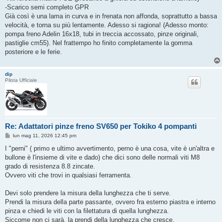
-Scarico semi completo GPR
Già così è una lama in curva e in frenata non affonda, soprattutto a bassa
velocità, e torna su più lentamente. Adesso si ragiona! (Adesso monto:
pompa freno Adelin 16x18, tubi in treccia accossato, pinze originali,
pastiglie cm55). Nel frattempo ho finito completamente la gomma
posteriore e le ferie.
dip
Pilota Ufficiale
Re: Adattatori pinze freno SV650 per Tokiko 4 pompanti
M
lun mag 11, 2026 12:45 pm
e
s
I "perni" ( primo e ultimo avvertimento, perno è una cosa, vite è un'altra e
s
bullone è l'insieme di vite e dado) che dici sono delle normali viti M8
a
g
grado di resistenza 8.8 zincate.
g
Ovvero viti che trovi in qualsiasi ferramenta.
i
o
Devi solo prendere la misura della lunghezza che ti serve.
Prendi la misura della parte passante, ovvero fra esterno piastra e interno
pinza e chiedi le viti con la filettatura di quella lunghezza.
Siccome non ci sarà, la prendi della lunghezza che cresce.