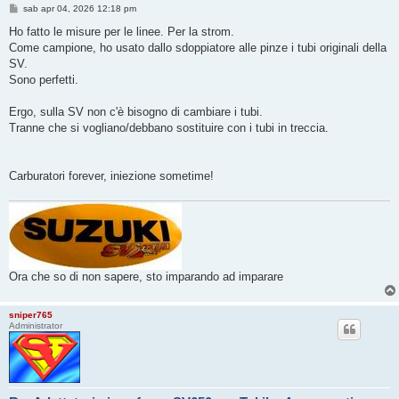
M
sab apr 04, 2026 12:18 pm
e
s
Ho fatto le misure per le linee. Per la strom.
s
Come campione, ho usato dallo sdoppiatore alle pinze i tubi originali della
a
g
SV.
g
Sono perfetti.
i
o
Ergo, sulla SV non c'è bisogno di cambiare i tubi.
Tranne che si vogliano/debbano sostituire con i tubi in treccia.
Carburatori forever, iniezione sometime!
Ora che so di non sapere, sto imparando ad imparare
sniper765
Administrator