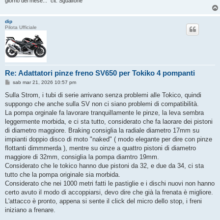
giorno del mese..." cit. Sgualfone
dip
Pilota Ufficiale
Re: Adattatori pinze freno SV650 per Tokiko 4 pompanti
M
sab mar 21, 2026 10:57 pm
e
s
Sulla Strom, i tubi di serie arrivano senza problemi alle Tokico, quindi
s
suppongo che anche sulla SV non ci siano problemi di compatibilità.
a
g
La pompa orginale fa lavorare tranquillamente le pinze, la leva sembra
g
leggermente morbida, e ci sta tutto, considerato che fa laorare dei pistoni
i
o
di diametro maggiore. Braking consiglia la radiale diametro 17mm su
impianti doppio disco di moto "naked" ( modo elegante per dire con pinze
flottanti dimmmerda ), mentre su oinze a quattro pistoni di diametro
maggiore di 32mm, consiglia la pompa diamtro 19mm.
Considerato che le tokico hanno due pistoni da 32, e due da 34, ci sta
tutto che la pompa originale sia morbida.
Considerato che nei 1000 metri fatti le pastiglie e i dischi nuovi non hanno
certo avuto il modo di accoppiarsi, devo dire che già la frenata è migliore.
L'attacco è pronto, appena si sente il click del micro dello stop, i freni
iniziano a frenare.