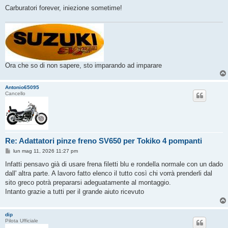
i
o
Carburatori forever, iniezione sometime!
Ora che so di non sapere, sto imparando ad imparare
Antonio65095
Cancello
Re: Adattatori pinze freno SV650 per Tokiko 4 pompanti
M
lun mag 11, 2026 11:27 pm
e
s
Infatti pensavo già di usare frena filetti blu e rondella normale con un dado
s
dall' altra parte. A lavoro fatto elenco il tutto così chi vorrà prenderli dal
a
g
sito greco potrà prepararsi adeguatamente al montaggio.
g
Intanto grazie a tutti per il grande aiuto ricevuto
i
o
dip
Pilota Ufficiale