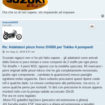
Ora che so di non sapere, sto imparando ad imparare
Antonio65095
Cancello
Re: Adattatori pinze freno SV650 per Tokiko 4 pompanti
M
lun mag 11, 2026 9:57 am
e
s
Scusate ragazzi non vi ho più fatto sapere... gli adattatori sono arrivati
s
dalla Grecia in poco tempo e sono composti da 2 staffe per ogni pinza.
a
g
Tot 4staffe + 4 perni M10, ognuno con la rondella spezzata. Mi mancano i
g
perni originali delle pinze tokico che ho già completamente revisionato,
i
o
(pulito ogni componente , cambiato le guarnizioni) messo pastiglie
ognibene trofeo organiche. Devo soltanto procurarmi questi 4perni credo
m8 e qualche dado. Le misure combaciano alla perfezione, ma ecco, vi
serve qualche perno per montarli. Vi dirò con precisione le misure appena
monterò tutto con la pompa radiale accossato 19x18.
Per ora mi sono regalato:
-Mono FG gubellini fqe11eco (precarico ed estensione a ghiera)
-Kit forcella matris FSE (precarico a ghiera ed estensione a lamelle)