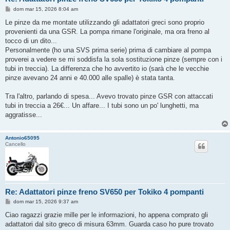
M
dom mar 15, 2026 8:04 am
e
s
Le pinze da me montate utilizzando gli adattatori greci sono proprio
s
provenienti da una GSR. La pompa rimane l'originale, ma ora freno al
a
g
tocco di un dito...
g
Personalmente (ho una SVS prima serie) prima di cambiare al pompa
i
o
proverei a vedere se mi soddisfa la sola sostituzione pinze (sempre con i
tubi in treccia). La differenza che ho avvertito io (sarà che le vecchie
pinze avevano 24 anni e 40.000 alle spalle) è stata tanta.
Tra l'altro, parlando di spesa... Avevo trovato pinze GSR con attaccati
tubi in treccia a 26€... Un affare... I tubi sono un po' lunghetti, ma
aggratisse...
Antonio65095
Cancello
Re: Adattatori pinze freno SV650 per Tokiko 4 pompanti
M
dom mar 15, 2026 9:37 am
e
s
Ciao ragazzi grazie mille per le informazioni, ho appena comprato gli
s
adattatori dal sito greco di misura 63mm. Guarda caso ho pure trovato
a