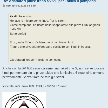
Re: Adattatori pinze freno SV650 per Tokiko 4 pompanti
M
dom apr 05, 2026 6:56 pm
e
s
s
dip ha scritto:
a
g
Ho fatto le misure per le linee. Per la strom.
g
Come campione, ho usato dallo sdoppiatore alle pinze i tubi originali
i
o
della SV.
Sono perfetti.
Ergo, sulla SV non c'è bisogno di cambiare i tubi.
Tranne che si vogliano/debbano sostituire con i tubi in treccia.
Carburatori forever, iniezione sometime!
Anche con la SV 650 seconda serie, sia naked che S, non serve toccare
i tubi per montare sia le pinze tokico che le nissin a 4 pistoncini, arrivano
perfettamente Senza tirare né fare giri strani.
sniper765 su V-Strom800SE 2024, Ex SV650 K7 Naked