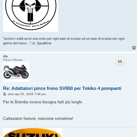
"avessi i soldi avrei una moto per ogni paio di scarpe ed un paio di scarpe per ogni
giorno del mese..." cit. Sgualfone
dip
Pilota Ufficiale
Re: Adattatori pinze freno SV650 per Tokiko 4 pompanti
M
dom apr 05, 2026 7:48 pm
e
s
Per le Brembo invece bisogna farli più lunghi.
s
a
g
g
Carburatori forever, iniezione sometime!
i
o