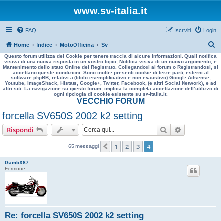
www.sv-italia.it
FAQ
Iscriviti
Login
C
Home
Indice
MotoOfficina
Sv
Questo forum utilizza dei Cookie per tenere traccia di alcune informazioni. Quali notifica
e
visiva di una nuova risposta in un vostro topic, Notifica visiva di un nuovo argomento, e
Mantenimento dello stato Online del Registrato. Collegandosi al forum o Registrandosi, si
r
accettano queste condizioni. Sono inoltre presenti cookie di terze parti, esterni al
software phpBB, relativi a (titolo esemplificativo e non esaustivo) Google Adsense,
c
Youtube, ImageShack, Histats, Google+, Twitter, Facebook, (e altri Social Network), e ad
altri siti. La navigazione su questo forum, implica la completa accettazione dell’utilizzo di
a
ogni tipologia di cookie esistente su sv-italia.it.
VECCHIO FORUM
forcella SV650S 2002 k2 setting
Cerca
Ricerca avan
Rispondi
1
2
3
4
Precedente
65 messaggi
GambX87
Fermone
Re: forcella SV650S 2002 k2 setting