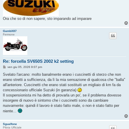
Ora che so di non sapere, sto imparando ad imparare
GambX87
Fermone
Re: forcella SV650S 2002 k2 setting
M
ven giu 05, 2026 9:07 pm
e
s
Svelato l'arcano: molto banalmente erano i cuscinetti di sterzo che non
s
erano stretti a sufficienza, da lì la mia sensazione di qualcosa che "balla"
a
g
all'anteriore. Cuscinetti che erano stati sostituiti un migliaio di km fa da
g
concessionario ufficiale Suzuki (in garanzia)
i
o
Il sospensionista mi ha detto di provarla un po', se il problema dovesse
insorgere di nuovo è sintomo che i cuscinetti sono da cambiare
nuovamente: quindi il lavoro è stato fatto male, o non è stato fatto per
niente...
Sgualfone
Pilota Ufficiale