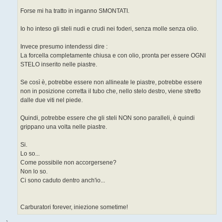
Forse mi ha tratto in inganno SMONTATI.
Io ho inteso gli steli nudi e crudi nei foderi, senza molle senza olio.
Invece presumo intendessi dire :
La forcella completamente chiusa e con olio, pronta per essere OGNI
STELO inserito nelle piastre.
Se così è, potrebbe essere non allineate le piastre, potrebbe essere
non in posizione corretta il tubo che, nello stelo destro, viene stretto
dalle due viti nel piede.
Quindi, potrebbe essere che gli steli NON sono paralleli, è quindi
grippano una volta nelle piastre.
Si.
Lo so...
Come possibile non accorgersene?
Non lo so.
Ci sono caduto dentro anch'io...
Carburatori forever, iniezione sometime!