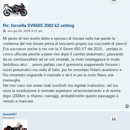
Re: forcella SV650S 2002 k2 setting
M
ven giu 05, 2026 9:27 pm
e
s
Mi pento di non averlo detto e speravo di trovare nelle tue parole la
s
conferma del mio timore prima di lanciarmi proprio sui cuscinetti di sterzo!
a
g
Era successo anche a me con la V-Strom 650 XT del 2015... portata in
g
conce ufficiale perché a parer mio dopo il cambio pneumatici, passando
i
o
da un semitassellato ad un set stradale, la moto serpeggiava in modo
fastidioso etcc... avevo parlato con il gommista supponendo fossero i
nuovi pneumatici ma nulla di fatto, poi ho smontato l'intero avantreno e
l'ho rimontato seguendo il manuale e da li in poi la moto filava una
meraviglia.
Nel mio caso non erano stati sostituiti ma regolati malissimo, nel tuo
visto la sostituzione è normale aspettarsi un'assestamento e di norma
dopo 1000km si rifanno i serraggi, probabilmente questo passaggio è
venuto a mancare.
GambX87
Fermone