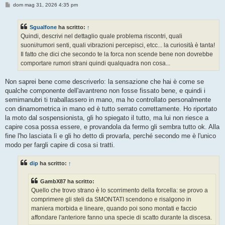
M
dom mag 31, 2026 4:35 pm
e
s
s
Sgualfone
ha scritto:
↑
a
g
Quindi, descrivi nel dettaglio quale problema riscontri, quali
g
suoni/rumori senti, quali vibrazioni percepisci, etcc... la curiosità è tanta!
i
o
Il fatto che dici che secondo te la forca non scende bene non dovrebbe
comportare rumori strani quindi qualquadra non cosa...
Non saprei bene come descriverlo: la sensazione che hai è come se
qualche componente dell'avantreno non fosse fissato bene, e quindi i
semimanubri ti traballassero in mano, ma ho controllato personalmente
con dinamometrica in mano ed è tutto serrato correttamente. Ho riportato
la moto dal sospensionista, gli ho spiegato il tutto, ma lui non riesce a
capire cosa possa essere, e provandola da fermo gli sembra tutto ok. Alla
fine l'ho lasciata lì e gli ho detto di provarla, perché secondo me è l'unico
modo per fargli capire di cosa si tratti.
dip
ha scritto:
↑
GambX87 ha scritto:
Quello che trovo strano è lo scorrimento della forcella: se provo a
comprimere gli steli da SMONTATI scendono e risalgono in
maniera morbida e lineare, quando poi sono montati e faccio
affondare l'anteriore fanno una specie di scatto durante la discesa.