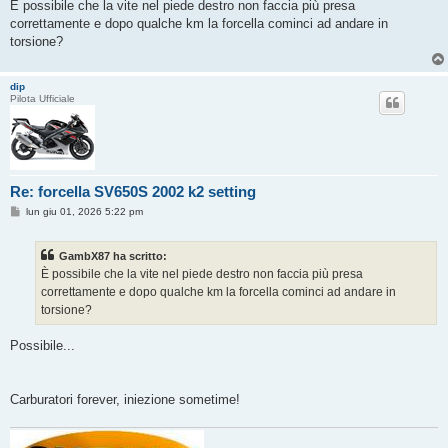
È possibile che la vite nel piede destro non faccia più presa
correttamente e dopo qualche km la forcella cominci ad andare in
torsione?
dip
Pilota Ufficiale
Re: forcella SV650S 2002 k2 setting
M
lun giu 01, 2026 5:22 pm
e
s
s
GambX87 ha scritto:
a
g
È possibile che la vite nel piede destro non faccia più presa
g
correttamente e dopo qualche km la forcella cominci ad andare in
i
o
torsione?
Possibile...
Carburatori forever, iniezione sometime!