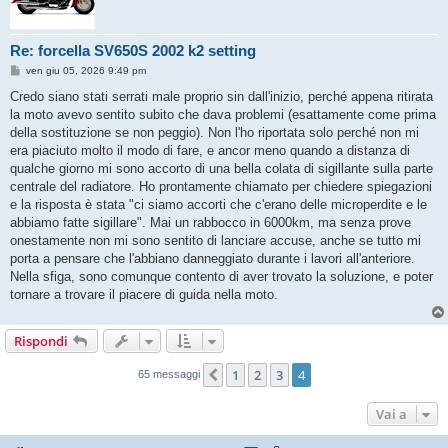
Re: forcella SV650S 2002 k2 setting
M
ven giu 05, 2026 9:49 pm
e
s
Credo siano stati serrati male proprio sin dall'inizio, perché appena ritirata
s
la moto avevo sentito subito che dava problemi (esattamente come prima
a
g
della sostituzione se non peggio). Non l'ho riportata solo perché non mi
g
era piaciuto molto il modo di fare, e ancor meno quando a distanza di
i
o
qualche giorno mi sono accorto di una bella colata di sigillante sulla parte
centrale del radiatore. Ho prontamente chiamato per chiedere spiegazioni
e la risposta è stata "ci siamo accorti che c'erano delle microperdite e le
abbiamo fatte sigillare". Mai un rabbocco in 6000km, ma senza prove
onestamente non mi sono sentito di lanciare accuse, anche se tutto mi
porta a pensare che l'abbiano danneggiato durante i lavori all'anteriore.
Nella sfiga, sono comunque contento di aver trovato la soluzione, e poter
tornare a trovare il piacere di guida nella moto.
Rispondi
1
2
3
4
Precedente
65 messaggi
Vai a