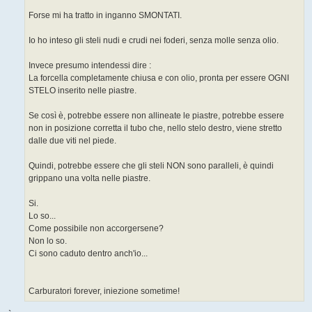
Forse mi ha tratto in inganno SMONTATI.
Io ho inteso gli steli nudi e crudi nei foderi, senza molle senza olio.
Invece presumo intendessi dire :
La forcella completamente chiusa e con olio, pronta per essere OGNI
STELO inserito nelle piastre.
Se così è, potrebbe essere non allineate le piastre, potrebbe essere
non in posizione corretta il tubo che, nello stelo destro, viene stretto
dalle due viti nel piede.
Quindi, potrebbe essere che gli steli NON sono paralleli, è quindi
grippano una volta nelle piastre.
Si.
Lo so...
Come possibile non accorgersene?
Non lo so.
Ci sono caduto dentro anch'io...
Carburatori forever, iniezione sometime!