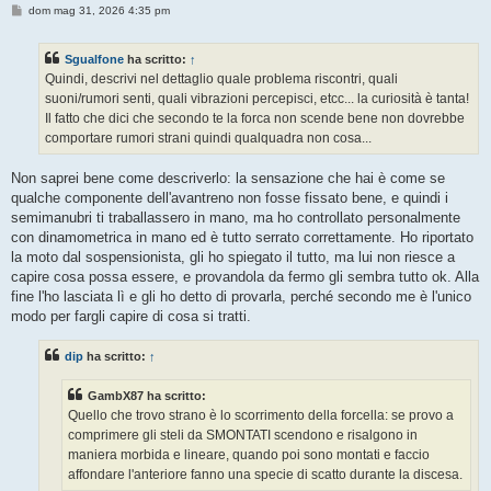
M
dom mag 31, 2026 4:35 pm
e
s
s
Sgualfone
ha scritto:
↑
a
g
Quindi, descrivi nel dettaglio quale problema riscontri, quali
g
suoni/rumori senti, quali vibrazioni percepisci, etcc... la curiosità è tanta!
i
o
Il fatto che dici che secondo te la forca non scende bene non dovrebbe
comportare rumori strani quindi qualquadra non cosa...
Non saprei bene come descriverlo: la sensazione che hai è come se
qualche componente dell'avantreno non fosse fissato bene, e quindi i
semimanubri ti traballassero in mano, ma ho controllato personalmente
con dinamometrica in mano ed è tutto serrato correttamente. Ho riportato
la moto dal sospensionista, gli ho spiegato il tutto, ma lui non riesce a
capire cosa possa essere, e provandola da fermo gli sembra tutto ok. Alla
fine l'ho lasciata lì e gli ho detto di provarla, perché secondo me è l'unico
modo per fargli capire di cosa si tratti.
dip
ha scritto:
↑
GambX87 ha scritto:
Quello che trovo strano è lo scorrimento della forcella: se provo a
comprimere gli steli da SMONTATI scendono e risalgono in
maniera morbida e lineare, quando poi sono montati e faccio
affondare l'anteriore fanno una specie di scatto durante la discesa.