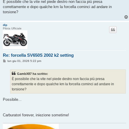
È possibile che la vite nel piede destro non faccia più presa
correttamente e dopo qualche km la forcella cominci ad andare in
torsione?
dip
Pilota Ufficiale
Re: forcella SV650S 2002 k2 setting
M
lun giu 01, 2026 5:22 pm
e
s
s
GambX87 ha scritto:
a
g
È possibile che la vite nel piede destro non faccia più presa
g
correttamente e dopo qualche km la forcella cominci ad andare in
i
o
torsione?
Possibile...
Carburatori forever, iniezione sometime!