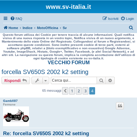
www.sv-italia.it
FAQ
Iscriviti
Login
C
Home
Indice
MotoOfficina
Sv
Questo forum utilizza dei Cookie per tenere traccia di alcune informazioni. Quali notifica
e
visiva di una nuova risposta in un vostro topic, Notifica visiva di un nuovo argomento, e
Mantenimento dello stato Online del Registrato. Collegandosi al forum o Registrandosi, si
r
accettano queste condizioni. Sono inoltre presenti cookie di terze parti, esterni al
software phpBB, relativi a (titolo esemplificativo e non esaustivo) Google Adsense,
c
Youtube, ImageShack, Histats, Google+, Twitter, Facebook, (e altri Social Network), e ad
altri siti. La navigazione su questo forum, implica la completa accettazione dell’utilizzo di
a
ogni tipologia di cookie esistente su sv-italia.it.
VECCHIO FORUM
forcella SV650S 2002 k2 setting
Cerca
Ricerca avan
Rispondi
1
2
3
4
Precedente
65 messaggi
GambX87
Fermone
Re: forcella SV650S 2002 k2 setting