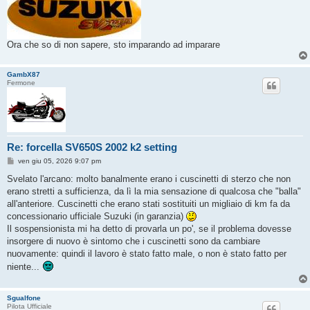
Ora che so di non sapere, sto imparando ad imparare
GambX87
Fermone
Re: forcella SV650S 2002 k2 setting
M
ven giu 05, 2026 9:07 pm
e
s
Svelato l'arcano: molto banalmente erano i cuscinetti di sterzo che non
s
erano stretti a sufficienza, da lì la mia sensazione di qualcosa che "balla"
a
g
all'anteriore. Cuscinetti che erano stati sostituiti un migliaio di km fa da
g
concessionario ufficiale Suzuki (in garanzia)
i
o
Il sospensionista mi ha detto di provarla un po', se il problema dovesse
insorgere di nuovo è sintomo che i cuscinetti sono da cambiare
nuovamente: quindi il lavoro è stato fatto male, o non è stato fatto per
niente...
Sgualfone
Pilota Ufficiale