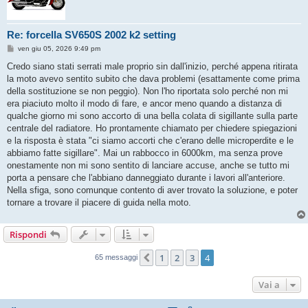
Re: forcella SV650S 2002 k2 setting
M
ven giu 05, 2026 9:49 pm
e
s
Credo siano stati serrati male proprio sin dall'inizio, perché appena ritirata
s
la moto avevo sentito subito che dava problemi (esattamente come prima
a
g
della sostituzione se non peggio). Non l'ho riportata solo perché non mi
g
era piaciuto molto il modo di fare, e ancor meno quando a distanza di
i
o
qualche giorno mi sono accorto di una bella colata di sigillante sulla parte
centrale del radiatore. Ho prontamente chiamato per chiedere spiegazioni
e la risposta è stata "ci siamo accorti che c'erano delle microperdite e le
abbiamo fatte sigillare". Mai un rabbocco in 6000km, ma senza prove
onestamente non mi sono sentito di lanciare accuse, anche se tutto mi
porta a pensare che l'abbiano danneggiato durante i lavori all'anteriore.
Nella sfiga, sono comunque contento di aver trovato la soluzione, e poter
tornare a trovare il piacere di guida nella moto.
Rispondi
1
2
3
4
Precedente
65 messaggi
Vai a