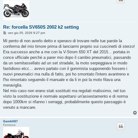
Re: forcella SV650S 2002 k2 setting
M
ven giu 05, 2026 9:27 pm
e
s
Mi pento di non averlo detto e speravo di trovare nelle tue parole la
s
conferma del mio timore prima di lanciarmi proprio sui cuscinetti di sterzo!
a
g
Era successo anche a me con la V-Strom 650 XT del 2015... portata in
g
conce ufficiale perché a parer mio dopo il cambio pneumatici, passando
i
o
da un semitassellato ad un set stradale, la moto serpeggiava in modo
fastidioso etcc... avevo parlato con il gommista supponendo fossero i
nuovi pneumatici ma nulla di fatto, poi ho smontato l'intero avantreno e
l'ho rimontato seguendo il manuale e da li in poi la moto filava una
meraviglia.
Nel mio caso non erano stati sostituiti ma regolati malissimo, nel tuo
visto la sostituzione è normale aspettarsi un'assestamento e di norma
dopo 1000km si rifanno i serraggi, probabilmente questo passaggio è
venuto a mancare.
GambX87
Fermone