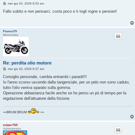
M
mer giu 03, 2026 8:53 am
e
s
Fallo subito e non pensarci, costa poco e ti togli rogne e pensieri!
s
a
g
g
i
Franco79
o
Mototurista
Re: perdita olio motore
M
mer giu 03, 2026 9:37 am
e
s
Consiglio personale, cambia entrambi i paraoli!!!
s
Io l'anno scorso uscendo dalla tangenziale, per un pelo non sono caduto,
a
g
tutto l'olio veniva sparato sulla gomma.
g
Operazione abbastanza facile anche se ho perso un pò di tempo per la
i
o
regolazione dell'attuatore della frizione.
==BRUM BRUM
==
sniper765
Administrator