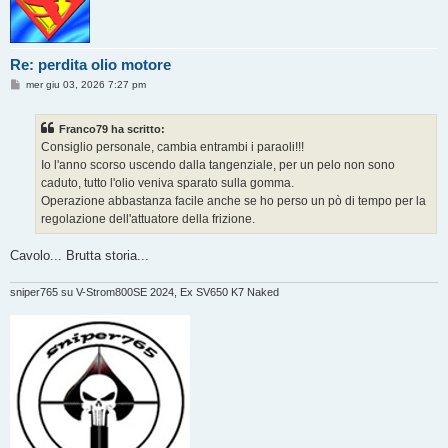
Re: perdita olio motore
M
mer giu 03, 2026 7:27 pm
e
s
s
Franco79 ha scritto:
a
g
Consiglio personale, cambia entrambi i paraoli!!!
g
Io l'anno scorso uscendo dalla tangenziale, per un pelo non sono
i
o
caduto, tutto l'olio veniva sparato sulla gomma.
Operazione abbastanza facile anche se ho perso un pò di tempo per la
regolazione dell'attuatore della frizione.
Cavolo... Brutta storia...
sniper765 su V-Strom800SE 2024, Ex SV650 K7 Naked