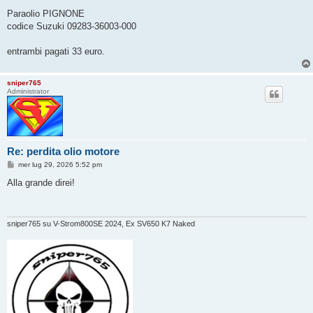
Paraolio PIGNONE
codice Suzuki 09283-36003-000
entrambi pagati 33 euro.
sniper765
Administrator
Re: perdita olio motore
M
mer lug 29, 2026 5:52 pm
e
s
Alla grande direi!
s
a
g
g
i
sniper765 su V-Strom800SE 2024, Ex SV650 K7 Naked
o