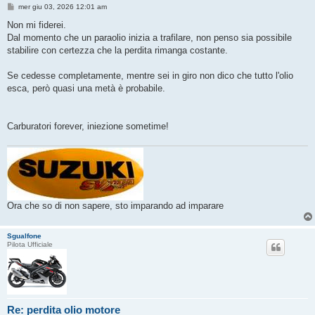
M
mer giu 03, 2026 12:01 am
e
s
Non mi fiderei.
s
Dal momento che un paraolio inizia a trafilare, non penso sia possibile
a
g
stabilire con certezza che la perdita rimanga costante.
g
i
o
Se cedesse completamente, mentre sei in giro non dico che tutto l'olio
esca, però quasi una metà è probabile.
Carburatori forever, iniezione sometime!
Ora che so di non sapere, sto imparando ad imparare
Sgualfone
Pilota Ufficiale
Re: perdita olio motore