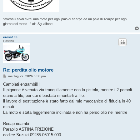
"avessi i soldi avrei una moto per ogni paio di scarpe ed un paio di scarpe per ogni
giorno del mese..." cit. Sgualfone
cross196
Postino
Re: perdita olio motore
M
mer lug 29, 2026 5:38 pm
e
s
Cambiati entrambi!!!
s
Il pignone è venuto via tranquillamente con la pistola, mentre i 2 paraoli
a
g
erano a filo, per cui è bastato rimontarli a filo.
g
il lavoro di sostituzione è stato fatto dal mio meccanico di fiducia in 40
i
o
minuti.
La moto è stata leggermente inclinata e non ha perso olio nel mentre
Recap ricambi:
Paraolio ASTINA FRIZIONE
codice Suzuki 09285-06015-000