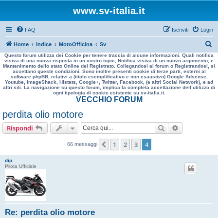
www.sv-italia.it
FAQ
Iscriviti
Login
C
Home
Indice
MotoOfficina
Sv
Questo forum utilizza dei Cookie per tenere traccia di alcune informazioni. Quali notifica
e
visiva di una nuova risposta in un vostro topic, Notifica visiva di un nuovo argomento, e
Mantenimento dello stato Online del Registrato. Collegandosi al forum o Registrandosi, si
r
accettano queste condizioni. Sono inoltre presenti cookie di terze parti, esterni al
software phpBB, relativi a (titolo esemplificativo e non esaustivo) Google Adsense,
c
Youtube, ImageShack, Histats, Google+, Twitter, Facebook, (e altri Social Network), e ad
altri siti. La navigazione su questo forum, implica la completa accettazione dell’utilizzo di
a
ogni tipologia di cookie esistente su sv-italia.it.
VECCHIO FORUM
perdita olio motore
Cerca
Ricerca avan
Rispondi
1
2
3
4
Precedente
66 messaggi
dip
Pilota Ufficiale
Re: perdita olio motore