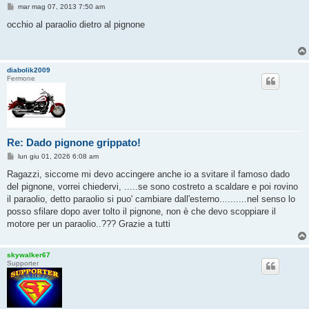
M
mar mag 07, 2013 7:50 am
e
s
occhio al paraolio dietro al pignone
s
a
g
g
i
diabolik2009
o
Fermone
Re: Dado pignone grippato!
M
lun giu 01, 2026 6:08 am
e
s
Ragazzi, siccome mi devo accingere anche io a svitare il famoso dado
s
del pignone, vorrei chiedervi, .....se sono costreto a scaldare e poi rovino
a
g
il paraolio, detto paraolio si puo' cambiare dall'esterno..........nel senso lo
g
posso sfilare dopo aver tolto il pignone, non è che devo scoppiare il
i
o
motore per un paraolio..??? Grazie a tutti
skywalker67
Supporter