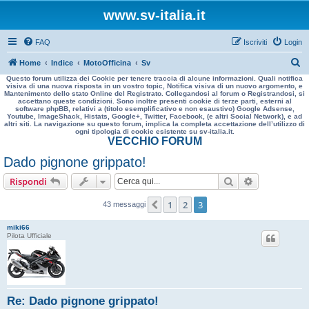
www.sv-italia.it
FAQ
Iscriviti
Login
C
Home
Indice
MotoOfficina
Sv
Questo forum utilizza dei Cookie per tenere traccia di alcune informazioni. Quali notifica
e
visiva di una nuova risposta in un vostro topic, Notifica visiva di un nuovo argomento, e
Mantenimento dello stato Online del Registrato. Collegandosi al forum o Registrandosi, si
r
accettano queste condizioni. Sono inoltre presenti cookie di terze parti, esterni al
software phpBB, relativi a (titolo esemplificativo e non esaustivo) Google Adsense,
c
Youtube, ImageShack, Histats, Google+, Twitter, Facebook, (e altri Social Network), e ad
altri siti. La navigazione su questo forum, implica la completa accettazione dell’utilizzo di
a
ogni tipologia di cookie esistente su sv-italia.it.
VECCHIO FORUM
Dado pignone grippato!
Cerca
Ricerca avan
Rispondi
1
2
3
Precedente
43 messaggi
miki66
Pilota Ufficiale
Re: Dado pignone grippato!