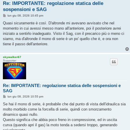
Re: IMPORTANTE: regolazione statica delle
sospensioni e SAG
M
lun giu 08, 2026 10:45 pm
e
s
Quasi sicuramente è così. D'altronde mi avevano avvisato che nel
s
momento in cui avessi messo mano all'anteriore, poi il posteriore avrei
a
g
iniziato a sentirlo inadeguato. Visto il Sag, con il precarico più o meno ci
g
siamo, ma d'altronde il mono di serie è un po' quello che è, e ora non
i
o
tiene il passo dell'anteriore.
skywalker67
Supporter
Re: IMPORTANTE: regolazione statica delle sospensioni e
SAG
M
lun giu 08, 2026 10:55 pm
e
s
Se hai il mono di serie, è probabile che dal punto di vista dell'idraulica sia
s
molto morbido come la forcella di serie, quindi con smorzamento
a
g
dinamico quasi nullo.
g
Questo significa che abbia poco freno in compressione, ed in uscita
i
o
curva (quando apri il gas) la moto tenda a sedersi troppo, generando