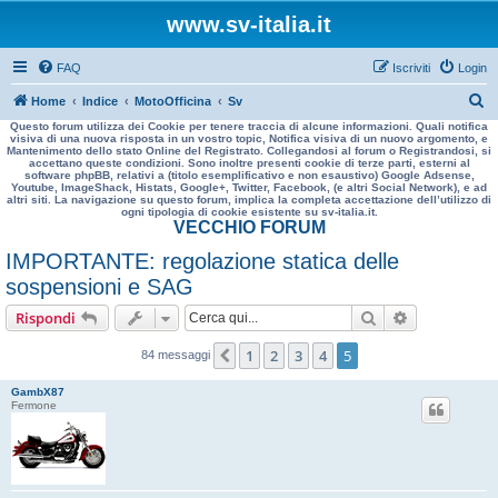
www.sv-italia.it
FAQ
Iscriviti
Login
C
Home
Indice
MotoOfficina
Sv
Questo forum utilizza dei Cookie per tenere traccia di alcune informazioni. Quali notifica
e
visiva di una nuova risposta in un vostro topic, Notifica visiva di un nuovo argomento, e
Mantenimento dello stato Online del Registrato. Collegandosi al forum o Registrandosi, si
r
accettano queste condizioni. Sono inoltre presenti cookie di terze parti, esterni al
software phpBB, relativi a (titolo esemplificativo e non esaustivo) Google Adsense,
c
Youtube, ImageShack, Histats, Google+, Twitter, Facebook, (e altri Social Network), e ad
altri siti. La navigazione su questo forum, implica la completa accettazione dell’utilizzo di
a
ogni tipologia di cookie esistente su sv-italia.it.
VECCHIO FORUM
IMPORTANTE: regolazione statica delle
sospensioni e SAG
Cerca
Ricerca avan
Rispondi
1
2
3
4
5
Precedente
84 messaggi
GambX87
Fermone