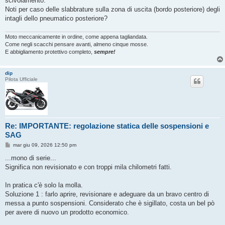
scivolamento.
Noti per caso delle slabbrature sulla zona di uscita (bordo posteriore) degli
intagli dello pneumatico posteriore?
Moto meccanicamente in ordine, come appena tagliandata.
Come negli scacchi pensare avanti, almeno cinque mosse.
E abbigliamento protettivo completo,
sempre!
dip
Pilota Ufficiale
Re: IMPORTANTE: regolazione statica delle sospensioni e
SAG
M
mar giu 09, 2026 12:50 pm
e
s
...mono di serie...
s
Significa non revisionato e con troppi mila chilometri fatti.
a
g
g
In pratica c'è solo la molla.
i
o
Soluzione 1 : farlo aprire, revisionare e adeguare da un bravo centro di
messa a punto sospensioni. Considerato che è sigillato, costa un bel pò
per avere di nuovo un prodotto economico.