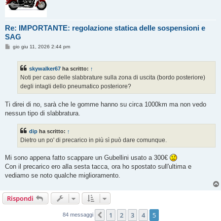
Re: IMPORTANTE: regolazione statica delle sospensioni e
SAG
M
gio giu 11, 2026 2:44 pm
e
s
s
skywalker67
ha scritto:
↑
a
g
Noti per caso delle slabbrature sulla zona di uscita (bordo posteriore)
g
degli intagli dello pneumatico posteriore?
i
o
Ti direi di no, sarà che le gomme hanno su circa 1000km ma non vedo
nessun tipo di slabbratura.
dip
ha scritto:
↑
Dietro un po' di precarico in più sì può dare comunque.
Mi sono appena fatto scappare un Gubellini usato a 300€
Con il precarico ero alla sesta tacca, ora ho spostato sull'ultima e
vediamo se noto qualche miglioramento.
Rispondi
1
2
3
4
5
Precedente
84 messaggi