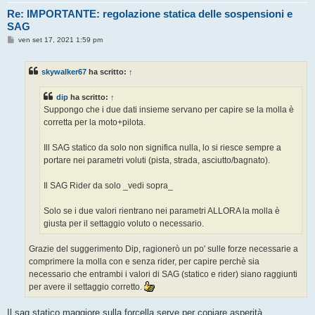
Re: IMPORTANTE: regolazione statica delle sospensioni e
SAG
M
ven set 17, 2021 1:59 pm
e
s
s
skywalker67
ha scritto:
↑
a
g
g
dip
ha scritto:
↑
i
o
Suppongo che i due dati insieme servano per capire se la molla è
corretta per la moto+pilota.
Ill SAG statico da solo non significa nulla, lo si riesce sempre a
portare nei parametri voluti (pista, strada, asciutto/bagnato).
Il SAG Rider da solo _vedi sopra_
Solo se i due valori rientrano nei parametri ALLORA la molla è
giusta per il settaggio voluto o necessario.
Grazie del suggerimento Dip, ragionerò un po' sulle forze necessarie a
comprimere la molla con e senza rider, per capire perchè sia
necessario che entrambi i valori di SAG (statico e rider) siano raggiunti
per avere il settaggio corretto.
Il sag statico maggiore sulla forcella serve per copiare asperità