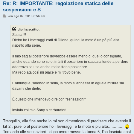
Re: R: IMPORTANTE: regolazione statica delle
sospensioni e S
M
ven ago 02, 2013 8:56 am
e
s
s
dip ha scritto:
a
g
Scusa!!!!
g
Dietro ho i leveraggi corti di Dilone, quindi la moto è un pò più alta
i
o
rispetto alla serie.
Il mio sag al posteriore dovrebbe essere meno di quello consigliato,
anche quando sono solo, infatti il posteriore in staccata tende a perdere
aderenza se uso anche molto freno posteriore.
Ma regolata così mi piace e mi trovo bene.
Comunque, salendo in sella, la moto si abbassa in eguale misura sia
davanti che dietro
È questo che intendevo dire con "sensazioni"
inviato col mio Sony a carburatori
Tranquillo, alla fine anche io mi son dimenticato di precisare che avendo il
kit 2 , pure io al posteriore ho i leveraggi, e la moto è più alta.............
Tornando alle sensazioni : dopo avere messo la tacca 5, l'ho lasciata così