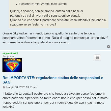
Posteriore: min. 25mm, max. 40mm
Quindi, a spanne, non sei troppo lontano dalla base di
partenza da cui si lavora sulle sensazioni personali.
Quando dici che senti il posteriore scivolare, cosa intendi? Che tende a
scappare verso l'esterno in cruva?
Grazie Skywalker, si intendo proprio quello, lo sento che tende a
scappare verso l'esterno in curva. Nulla di tragico comunque, un po' dovrò
sicuramente abituare la guida al nuovo assetto.
skywalker67
Supporter
Re: IMPORTANTE: regolazione statica delle sospensioni e
SAG
M
lun giu 08, 2026 10:21 pm
e
s
Il fatto che tu senta il posteriore che tende a scivolare verso l'esterno in
s
curva potrebbe dipendere da tante cose: non è che (per caso) hai la moto
a
g
troppo seduta sul posteriore, per cui in curva quando apri il gas la moto
g
scivola?
i
o