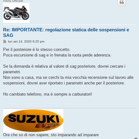
Pilota Ufficiale
Re: IMPORTANTE: regolazione statica delle sospensioni e
SAG
M
lun set 14, 2020 6:25 pm
e
s
Per il posteriore è lo stesso concetto.
s
Poca escursione di sag e in frenata la ruota perde aderenza.
a
g
g
Se la domanda è relativa al valore di sag posteriore, dovrei cercare i
i
o
parametri.
Non sono a casa, ma se cerchi la mia vecchia recensione sul lavoro alle
sospensioni, dovrei aver riportato i parametri anche per il posteriore.
Ho cambiato telefono, ma è sempre a carburatori!
Ora che so di non sapere, sto imparando ad imparare