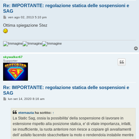
Re: IMPORTANTE: regolazione statica delle sospensioni e
SAG
M
ven ago 02, 2013 5:10 pm
e
s
Ottima spiegazione Stez
s
a
g
g
i
o
skywalker67
Supporter
Re: IMPORTANTE: regolazione statica delle sospensioni e
SAG
M
lun set 14, 2020 8:16 am
e
s
s
eternauta
ha scritto:
↑
a
g
La Static Sag, ossia la possibilita' della sospensione di lavorare in
g
estensione rispetto alla posizione statica, e' di vitale importanza, infatti,
i
o
se insufficiente, la ruota anteriore non riesce a copiare gli avvallamenti
dell' asfalto facendo sbacchettare la moto o rendendola instabile mentre