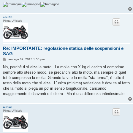
stez90
Pilota Ufficiale
Re: IMPORTANTE: regolazione statica delle sospensioni e
SAG
M
ven ago 02, 2013 1:55 pm
e
s
No, perchè ti si alza la moto.. La molla con X kg di carico si comprime
s
sempre allo stesso modo, se precarichi alzi la moto, ma sempre di quel
a
g
tot è compressa la molla. Girando la vite la molla "sta ferma", è tutto il
g
resto della moto che si alza.. L'unica (minima) variazione è dovuta al fatto
i
o
che la moto si piega un po' in senso longitudinale, caricando
maggiormente il daavanti o il dietro.. Ma è una differenza infinitesimale.
nitosv
Pilota Ufficiale