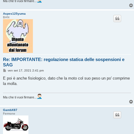
Ma che ti vuoi firmare...
Aspes125yuma
BAN
Re: IMPORTANTE: regolazione statica delle sospensioni e
SAG
M
ven set 17, 2021 2:41 pm
e
s
E poi è anche fisiologico, dato che la moto col suo peso un po' comprime
s
la molla.
a
g
g
i
Ma che ti vuoi firmare...
o
GambX87
Fermone