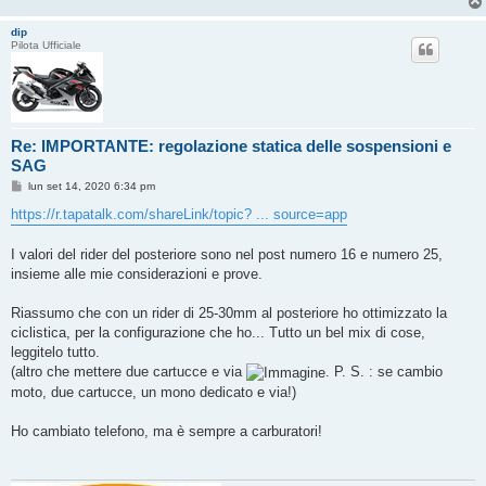
dip
Pilota Ufficiale
Re: IMPORTANTE: regolazione statica delle sospensioni e
SAG
M
lun set 14, 2020 6:34 pm
e
s
https://r.tapatalk.com/shareLink/topic? ... source=app
s
a
g
I valori del rider del posteriore sono nel post numero 16 e numero 25,
g
insieme alle mie considerazioni e prove.
i
o
Riassumo che con un rider di 25-30mm al posteriore ho ottimizzato la
ciclistica, per la configurazione che ho... Tutto un bel mix di cose,
leggitelo tutto.
(altro che mettere due cartucce e via
. P. S. : se cambio
moto, due cartucce, un mono dedicato e via!)
Ho cambiato telefono, ma è sempre a carburatori!