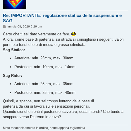
Re: IMPORTANTE: regolazione statica delle sospensioni e
SAG
M
lun giu 08, 2026 9:26 pm
e
s
Certo che ti sei dato veramente da fare.
s
Allora, come base di partenza, su strada si consigliano i seguenti valori
a
g
per moto turistiche e di media e grossa cilindrata:
g
Sag Statico:
i
o
Anteriore: min. 25mm, max. 30mm
Posteriore: min. 10mm, max. 14mm
Sag Rider:
Anteriore: min. 25mm, max. 35mm
Posteriore: min. 25mm, max. 40mm
Quindi, a spanne, non sei troppo lontano dalla base di
partenza da cui si lavora sulle sensazioni personali.
Quando dici che senti il posteriore scivolare, cosa intendi? Che tende a
scappare verso l'esterno in cruva?
Moto meccanicamente in ordine, come appena tagliandata.