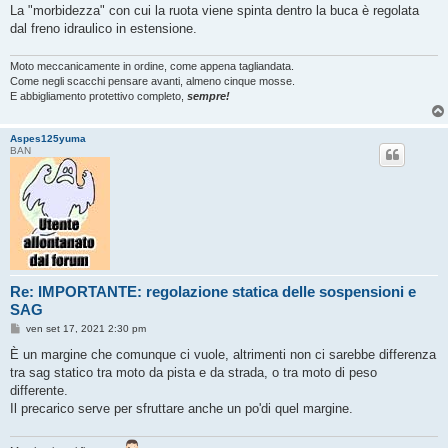
La "morbidezza" con cui la ruota viene spinta dentro la buca è regolata
dal freno idraulico in estensione.
Moto meccanicamente in ordine, come appena tagliandata.
Come negli scacchi pensare avanti, almeno cinque mosse.
E abbigliamento protettivo completo,
sempre!
Aspes125yuma
BAN
Re: IMPORTANTE: regolazione statica delle sospensioni e
SAG
M
ven set 17, 2021 2:30 pm
e
s
È un margine che comunque ci vuole, altrimenti non ci sarebbe differenza
s
tra sag statico tra moto da pista e da strada, o tra moto di peso
a
g
differente.
g
Il precarico serve per sfruttare anche un po'di quel margine.
i
o