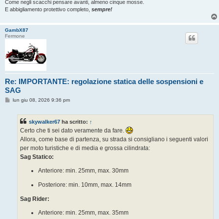
Come negli scacchi pensare avanti, almeno cinque mosse.
E abbigliamento protettivo completo,
sempre!
GambX87
Fermone
Re: IMPORTANTE: regolazione statica delle sospensioni e
SAG
M
lun giu 08, 2026 9:36 pm
e
s
s
skywalker67
ha scritto:
↑
a
g
Certo che ti sei dato veramente da fare.
g
Allora, come base di partenza, su strada si consigliano i seguenti valori
i
o
per moto turistiche e di media e grossa cilindrata:
Sag Statico:
Anteriore: min. 25mm, max. 30mm
Posteriore: min. 10mm, max. 14mm
Sag Rider:
Anteriore: min. 25mm, max. 35mm