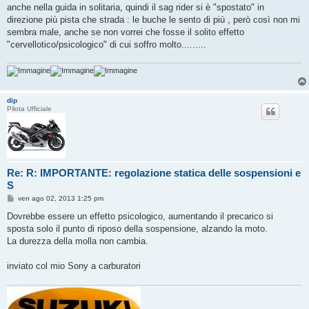
anche nella guida in solitaria, quindi il sag rider si è "spostato" in
direzione più pista che strada : le buche le sento di più , però così non mi
sembra male, anche se non vorrei che fosse il solito effetto
"cervellotico/psicologico" di cui soffro molto.........
dip
Pilota Ufficiale
Re: R: IMPORTANTE: regolazione statica delle sospensioni e
S
M
ven ago 02, 2013 1:25 pm
e
s
Dovrebbe essere un effetto psicologico, aumentando il precarico si
s
sposta solo il punto di riposo della sospensione, alzando la moto.
a
g
La durezza della molla non cambia.
g
i
o
inviato col mio Sony a carburatori