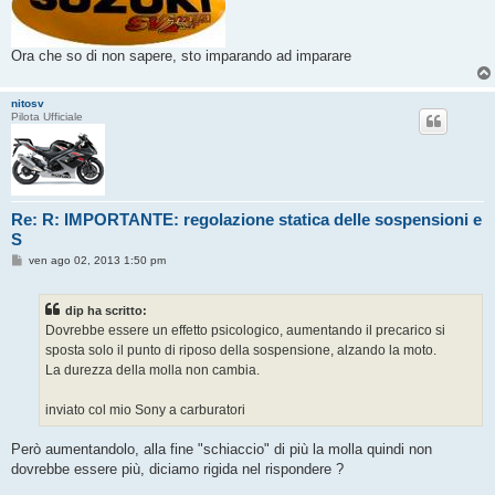
Ora che so di non sapere, sto imparando ad imparare
nitosv
Pilota Ufficiale
Re: R: IMPORTANTE: regolazione statica delle sospensioni e
S
M
ven ago 02, 2013 1:50 pm
e
s
s
dip ha scritto:
a
g
Dovrebbe essere un effetto psicologico, aumentando il precarico si
g
sposta solo il punto di riposo della sospensione, alzando la moto.
i
o
La durezza della molla non cambia.
inviato col mio Sony a carburatori
Però aumentandolo, alla fine "schiaccio" di più la molla quindi non
dovrebbe essere più, diciamo rigida nel rispondere ?