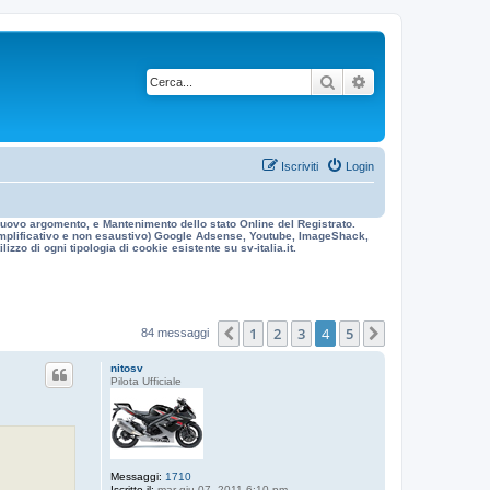
Cerca
Ricerca avanzata
Iscriviti
Login
n nuovo argomento, e Mantenimento dello stato Online del Registrato.
 esemplificativo e non esaustivo) Google Adsense, Youtube, ImageShack,
izzo di ogni tipologia di cookie esistente su sv-italia.it.
1
2
3
4
5
Precedente
Prossimo
84 messaggi
nitosv
Pilota Ufficiale
Messaggi:
1710
Iscritto il:
mar giu 07, 2011 6:10 pm