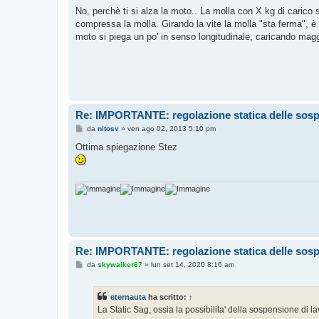
e
s
No, perchè ti si alza la moto.. La molla con X kg di carico
s
compressa la molla. Girando la vite la molla "sta ferma", è t
a
g
moto si piega un po' in senso longitudinale, caricando maggi
g
i
o
Re: IMPORTANTE: regolazione statica delle sos
M
da
nitosv
»
ven ago 02, 2013 5:10 pm
e
s
Ottima spiegazione Stez
s
a
g
g
i
o
Re: IMPORTANTE: regolazione statica delle sos
M
da
skywalker67
»
lun set 14, 2020 8:16 am
e
s
s
eternauta
ha scritto:
↑
a
g
La Static Sag, ossia la possibilita' della sospensione di lav
g