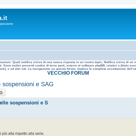
.it
a passione
mazioni. Quali notifica visiva di una nuova risposta in un vostro topic, Notifica visiva di u
. Sono inoltre presenti cookie di terze parti, esterni al software phpBB, relativi a (titolo
rk), e ad altri siti. La navigazione su questo forum, implica la completa accettazione dell’util
VECCHIO FORUM
e sospensioni e SAG
rca
Ricerca avanzata
lle sospensioni e S
 più alta rispetto alla serie.