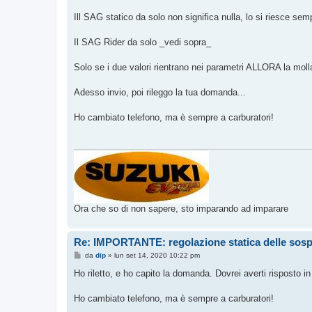
a
g
Ill SAG statico da solo non significa nulla, lo si riesce sem
g
i
o
Il SAG Rider da solo _vedi sopra_
Solo se i due valori rientrano nei parametri ALLORA la molla
Adesso invio, poi rileggo la tua domanda...
Ho cambiato telefono, ma è sempre a carburatori!
Ora che so di non sapere, sto imparando ad imparare
Re: IMPORTANTE: regolazione statica delle sos
M
da
dip
»
lun set 14, 2020 10:22 pm
e
s
Ho riletto, e ho capito la domanda. Dovrei averti risposto i
s
a
g
Ho cambiato telefono, ma è sempre a carburatori!
g