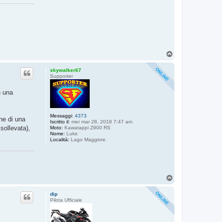
T
o
p
skywalker67
Supporter
n una
Messaggi:
4373
ne di una
Iscritto il:
mer mar 28, 2018 7:47 am
sollevata),
Moto:
Kawatappi Z900 RS
Nome:
Luke
Località:
Lago Maggiore.
T
o
p
dip
Pilota Ufficiale