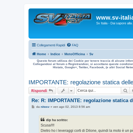
www.sv-italia
Sv Italia - Dai sapore all
Collegamenti Rapidi
FAQ
Home
Indice
MotoOfficina
Sv
Questo forum utilizza dei Cookie per tenere traccia di alcune infor
Collegandosi al forum o Registrandosi, si accettano queste condizioni
Histats, Google+, Twitter, Facebook, (e altri Social Netwo
IMPORTANTE: regolazione statica dell
Ce
Rispondi
Re: R: IMPORTANTE: regolazione statica de
M
da
nitosv
»
ven ago 02, 2013 8:56 am
e
s
s
dip ha scritto:
a
g
Scusa!!!!
g
Dietro ho i leveraggi corti di Dilone, quindi la moto è un pò
i