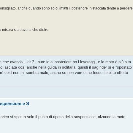
onsigliato, anche quando sono solo, infatti il posteriore in staccata tende a perde
 misura sia davanti che dietro
che avendo il kit 2 , pure io al posteriore ho i leveraggi, e la moto è più alta...
lasciata così anche nella guida in solitaria, quindi il sag rider si è "spostato"
però così non mi sembra male, anche se non vorrei che fosse il solito effetto
ospensioni e S
rico si sposta solo il punto di riposo della sospensione, alzando la moto.