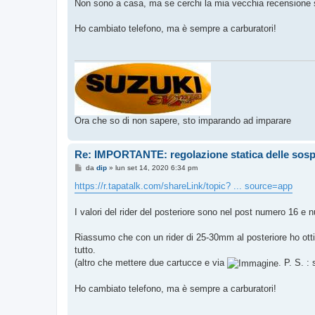
o
Non sono a casa, ma se cerchi la mia vecchia recensione sul
Ho cambiato telefono, ma è sempre a carburatori!
Ora che so di non sapere, sto imparando ad imparare
Re: IMPORTANTE: regolazione statica delle sos
M
da
dip
»
lun set 14, 2020 6:34 pm
e
s
https://r.tapatalk.com/shareLink/topic? ... source=app
s
a
g
I valori del rider del posteriore sono nel post numero 16 e
g
i
o
Riassumo che con un rider di 25-30mm al posteriore ho ottimi
tutto.
(altro che mettere due cartucce e via
. P. S. 
Ho cambiato telefono, ma è sempre a carburatori!