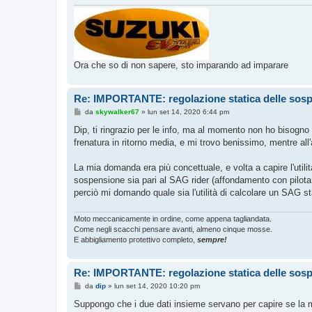
Ora che so di non sapere, sto imparando ad imparare
Re: IMPORTANTE: regolazione statica delle sos
M
da
skywalker67
»
lun set 14, 2020 6:44 pm
e
s
Dip, ti ringrazio per le info, ma al momento non ho bisogno
s
frenatura in ritorno media, e mi trovo benissimo, mentre all
a
g
g
La mia domanda era più concettuale, e volta a capire l'util
i
o
sospensione sia pari al SAG rider (affondamento con pilota 
perciò mi domando quale sia l'utilità di calcolare un SAG s
Moto meccanicamente in ordine, come appena tagliandata.
Come negli scacchi pensare avanti, almeno cinque mosse.
E abbigliamento protettivo completo,
sempre!
Re: IMPORTANTE: regolazione statica delle sos
M
da
dip
»
lun set 14, 2020 10:20 pm
e
s
Suppongo che i due dati insieme servano per capire se la mo
s