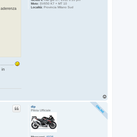
Moto:
SV650 K7 + MT 10
Località:
Provincia Milano Sud
re aderenza
..........
 in
T
o
p
dip
Pilota Ufficiale
Messaggi:
4926