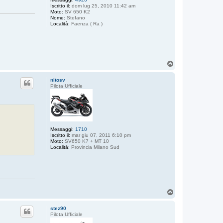
Iscritto il:
dom lug 25, 2010 11:42 am
Moto:
SV 650 K2
Nome:
Stefano
Località:
Faenza ( Ra )
T
o
p
nitosv
Pilota Ufficiale
Messaggi:
1710
Iscritto il:
mar giu 07, 2011 6:10 pm
Moto:
SV650 K7 + MT 10
Località:
Provincia Milano Sud
T
o
p
stez90
Pilota Ufficiale