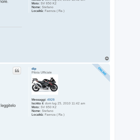
iore.
Moto:
SV 650 K2
Nome:
Stefano
Località:
Faenza ( Ra )
T
o
p
dip
Pilota Ufficiale
Messaggi:
4926
Iscritto il:
dom lug 25, 2010 11:42 am
leggitelo
Moto:
SV 650 K2
Nome:
Stefano
Località:
Faenza ( Ra )