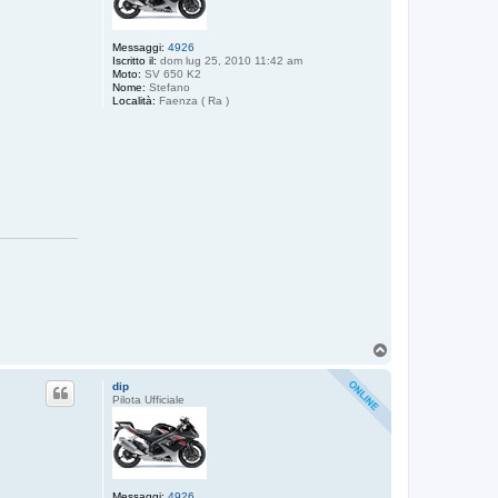
Messaggi:
4926
Iscritto il:
dom lug 25, 2010 11:42 am
Moto:
SV 650 K2
Nome:
Stefano
Località:
Faenza ( Ra )
T
o
p
dip
Pilota Ufficiale
Messaggi:
4926