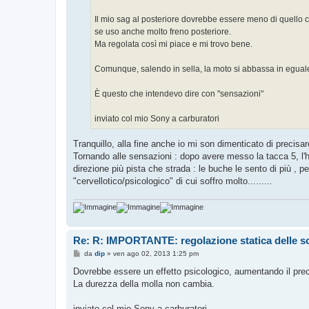
o
Il mio sag al posteriore dovrebbe essere meno di quello c
se uso anche molto freno posteriore.
Ma regolata così mi piace e mi trovo bene.
Comunque, salendo in sella, la moto si abbassa in eguale
È questo che intendevo dire con "sensazioni"
inviato col mio Sony a carburatori
Tranquillo, alla fine anche io mi son dimenticato di precisare 
Tornando alle sensazioni : dopo avere messo la tacca 5, l'ho 
direzione più pista che strada : le buche le sento di più , 
"cervellotico/psicologico" di cui soffro molto.........
Re: R: IMPORTANTE: regolazione statica delle s
M
da
dip
»
ven ago 02, 2013 1:25 pm
e
s
Dovrebbe essere un effetto psicologico, aumentando il preca
s
La durezza della molla non cambia.
a
g
g
inviato col mio Sony a carburatori