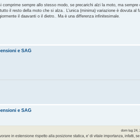
 si comprime sempre allo stesso modo, se precarichi alzi la moto, ma sempre d
utto il resto della moto che si alza.. L'unica (minima) variazione è dovuta al f
ormente il daavanti o il dietro.. Ma è una differenza infinitesimale.
pensioni e SAG
pensioni e SAG
dom lug 24,
orare in estensione rispetto alla posizione statica, e' di vitale importanza, infatti, se