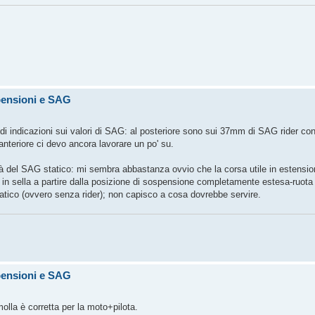
pensioni e SAG
 di indicazioni sui valori di SAG: al posteriore sono sui 37mm di SAG rider co
'anteriore ci devo ancora lavorare un po' su.
ità del SAG statico: mi sembra abbastanza ovvio che la corsa utile in estensio
in sella a partire dalla posizione di sospensione completamente estesa-ruota 
tatico (ovvero senza rider); non capisco a cosa dovrebbe servire.
pensioni e SAG
lla è corretta per la moto+pilota.