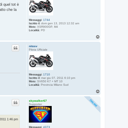
i quel tot è
atto che la
Messaggi:
1744
Iscritto il:
dom gen 13, 2013 12:32 am
Moto:
XSR900GP, M4
Località:
PD
T
o
p
nitosv
Pilota Ufficiale
Messaggi:
1710
Iscritto il:
mar giu 07, 2011 6:10 pm
Moto:
SV650 K7 + MT 10
Località:
Provincia Milano Sud
T
o
p
skywalker67
Supporter
 2011 1:46 pm
Messaggi:
4373