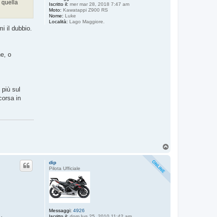
e quella
Iscritto il:
mer mar 28, 2018 7:47 am
Moto:
Kawatappi Z900 RS
Nome:
Luke
Località:
Lago Maggiore.
i il dubbio.
ne, o
 più sul
corsa in
T
o
p
dip
Pilota Ufficiale
Messaggi:
4926
Iscritto il:
dom lug 25, 2010 11:42 am