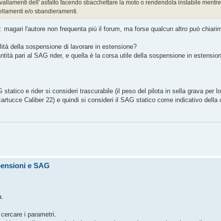
 avvallamenti dell' asfalto facendo sbacchettare la moto o rendendola instabile mentr
tellamenti e/o sbandieramenti.
agari l'autore non frequenta più il forum, ma forse qualcun altro può chiarirm
lità della sospensione di lavorare in estensione?
ntità pari al SAG rider, e quella è la corsa utile della sospensione in estensio
tatico e rider si consideri trascurabile (il peso del pilota in sella grava per lo
 cartucce Caliber 22) e quindi si consideri il SAG statico come indicativo della 
pensioni e SAG
a.
 cercare i parametri.