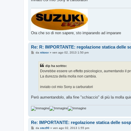
i
o
Ora che so di non sapere, sto imparando ad imparare
Re: R: IMPORTANTE: regolazione statica delle s
M
da
nitosv
»
ven ago 02, 2013 1:50 pm
e
s
s
dip ha scritto:
a
g
Dovrebbe essere un effetto psicologico, aumentando il pre
g
La durezza della molla non cambia.
i
o
inviato col mio Sony a carburatori
Però aumentandolo, alla fine "schiaccio" di più la molla qu
Re: IMPORTANTE: regolazione statica delle sos
M
da
stez90
»
ven ago 02, 2013 1:55 pm