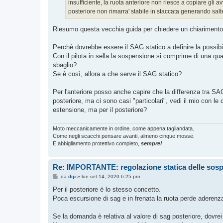
insufficiente, la ruota anteriore non riesce a copiare gli
i
o
posteriore non rimarra' stabile in staccata generando sal
Riesumo questa vecchia guida per chiedere un chiarimento: m
Perchè dovrebbe essere il SAG statico a definire la possibi
Con il pilota in sella la sospensione si comprime di una qua
sbaglio?
Se è così, allora a che serve il SAG statico?
Per l'anteriore posso anche capire che la differenza tra SAG s
posteriore, ma ci sono casi "particolari", vedi il mio con le
estensione, ma per il posteriore?
Moto meccanicamente in ordine, come appena tagliandata.
Come negli scacchi pensare avanti, almeno cinque mosse.
E abbigliamento protettivo completo,
sempre!
Re: IMPORTANTE: regolazione statica delle sos
M
da
dip
»
lun set 14, 2020 6:25 pm
e
s
Per il posteriore è lo stesso concetto.
s
Poca escursione di sag e in frenata la ruota perde aderenz
a
g
g
Se la domanda è relativa al valore di sag posteriore, dovrei
i