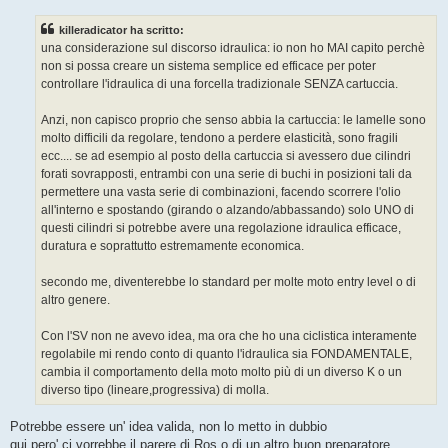
s
s
killeradicator ha scritto:
a
g
una considerazione sul discorso idraulica: io non ho MAI capito perchè
g
non si possa creare un sistema semplice ed efficace per poter
i
o
controllare l'idraulica di una forcella tradizionale SENZA cartuccia.
Anzi, non capisco proprio che senso abbia la cartuccia: le lamelle sono
molto difficili da regolare, tendono a perdere elasticità, sono fragili
ecc.... se ad esempio al posto della cartuccia si avessero due cilindri
forati sovrapposti, entrambi con una serie di buchi in posizioni tali da
permettere una vasta serie di combinazioni, facendo scorrere l'olio
all'interno e spostando (girando o alzando/abbassando) solo UNO di
questi cilindri si potrebbe avere una regolazione idraulica efficace,
duratura e soprattutto estremamente economica.
secondo me, diventerebbe lo standard per molte moto entry level o di
altro genere.
Con l'SV non ne avevo idea, ma ora che ho una ciclistica interamente
regolabile mi rendo conto di quanto l'idraulica sia FONDAMENTALE,
cambia il comportamento della moto molto più di un diverso K o un
diverso tipo (lineare,progressiva) di molla.
Potrebbe essere un' idea valida, non lo metto in dubbio
qui pero' ci vorrebbe il parere di Ros o di un altro buon preparatore...