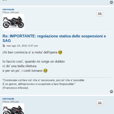
o
eternauta
Pilota Ufficiale
Re: IMPORTANTE: regolazione statica delle sospensioni e
SAG
M
mar ago 16, 2011 4:07 pm
e
s
chi ben comincia e' a meta' dell'opera
s
a
g
Io faccio cosi', quando mi sorge un dubbio
g
ci do' una bella rilettura
i
o
e per un po', i conti tornano
"Cominciate col fare cio' che e' necessario, poi cio' che e' possibile.
E un giorno, all'improvviso vi scoprirete a fare l'impossibile."
(Francesco d'Assisi)
eternauta
Pilota Ufficiale