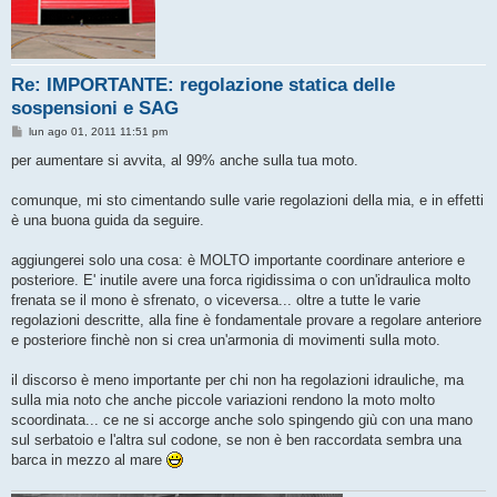
Re: IMPORTANTE: regolazione statica delle
sospensioni e SAG
M
lun ago 01, 2011 11:51 pm
e
s
per aumentare si avvita, al 99% anche sulla tua moto.
s
a
g
comunque, mi sto cimentando sulle varie regolazioni della mia, e in effetti
g
è una buona guida da seguire.
i
o
aggiungerei solo una cosa: è MOLTO importante coordinare anteriore e
posteriore. E' inutile avere una forca rigidissima o con un'idraulica molto
frenata se il mono è sfrenato, o viceversa... oltre a tutte le varie
regolazioni descritte, alla fine è fondamentale provare a regolare anteriore
e posteriore finchè non si crea un'armonia di movimenti sulla moto.
il discorso è meno importante per chi non ha regolazioni idrauliche, ma
sulla mia noto che anche piccole variazioni rendono la moto molto
scoordinata... ce ne si accorge anche solo spingendo giù con una mano
sul serbatoio e l'altra sul codone, se non è ben raccordata sembra una
barca in mezzo al mare