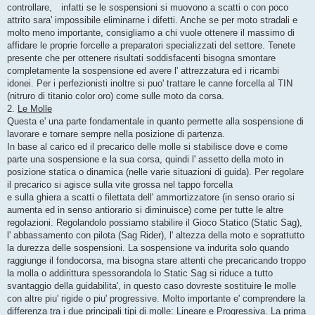
controllare, infatti se le sospensioni si muovono a scatti o con poco
attrito sara' impossibile eliminarne i difetti. Anche se per moto stradali e
molto meno importante, consigliamo a chi vuole ottenere il massimo di
affidare le proprie forcelle a preparatori specializzati del settore. Tenete
presente che per ottenere risultati soddisfacenti bisogna smontare
completamente la sospensione ed avere l' attrezzatura ed i ricambi
idonei. Per i perfezionisti inoltre si puo' trattare le canne forcella al TIN
(nitruro di titanio color oro) come sulle moto da corsa.
2.
Le Molle
Questa e' una parte fondamentale in quanto permette alla sospensione di
lavorare e tornare sempre nella posizione di partenza.
In base al carico ed il precarico delle molle si stabilisce dove e come
parte una sospensione e la sua corsa, quindi l' assetto della moto in
posizione statica o dinamica (nelle varie situazioni di guida). Per regolare
il precarico si agisce sulla vite grossa nel tappo forcella
e sulla ghiera a scatti o filettata dell' ammortizzatore (in senso orario si
aumenta ed in senso antiorario si diminuisce) come per tutte le altre
regolazioni. Regolandolo possiamo stabilire il Gioco Statico (Static Sag),
l' abbassamento con pilota (Sag Rider), l' altezza della moto e soprattutto
la durezza delle sospensioni. La sospensione va indurita solo quando
raggiunge il fondocorsa, ma bisogna stare attenti che precaricando troppo
la molla o addirittura spessorandola lo Static Sag si riduce a tutto
svantaggio della guidabilita', in questo caso dovreste sostituire le molle
con altre piu' rigide o piu' progressive. Molto importante e' comprendere la
differenza tra i due principali tipi di molle: Lineare e Progressiva. La prima