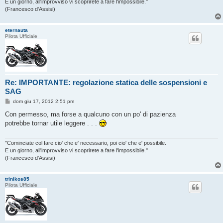
E un giorno, all'improvviso vi scoprirete a fare l'impossibile."
(Francesco d'Assisi)
eternauta
Pilota Ufficiale
Re: IMPORTANTE: regolazione statica delle sospensioni e
SAG
M
dom giu 17, 2012 2:51 pm
e
s
Con permesso, ma forse a qualcuno con un po' di pazienza
s
potrebbe tornar utile leggere . . .
a
g
g
i
"Cominciate col fare cio' che e' necessario, poi cio' che e' possibile.
o
E un giorno, all'improvviso vi scoprirete a fare l'impossibile."
(Francesco d'Assisi)
trinikos85
Pilota Ufficiale