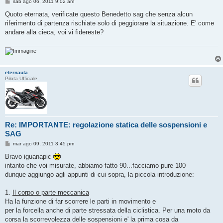
M
sab ago 06, 2011 9:02 am
e
s
Quoto eternata, verificate questo Benedetto sag che senza alcun
s
riferimento di partenza rischiate solo di peggiorare la situazione. E' come
a
g
andare alla cieca, voi vi fidereste?
g
i
o
eternauta
Pilota Ufficiale
Re: IMPORTANTE: regolazione statica delle sospensioni e
SAG
M
mar ago 09, 2011 3:45 pm
e
s
Bravo iguanapic
s
intanto che voi misurate, abbiamo fatto 90...facciamo pure 100
a
g
dunque aggiungo agli appunti di cui sopra, la piccola introduzione:
g
i
o
1.
Il corpo o parte meccanica
Ha la funzione di far scorrere le parti in movimento e
per la forcella anche di parte stressata della ciclistica. Per una moto da
corsa la scorrevolezza delle sospensioni e' la prima cosa da