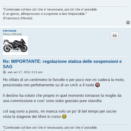
g
g
i
"Cominciate col fare cio' che e' necessario, poi cio' che e' possibile.
o
E un giorno, all'improvviso vi scoprirete a fare l'impossibile."
(Francesco d'Assisi)
eternauta
Pilota Ufficiale
Re: IMPORTANTE: regolazione statica delle sospensioni e
SAG
M
sab set 17, 2011 3:13 pm
e
s
Ho sfilato di un centimetro le forcelle e per poco non mi cadeva la moto,
s
posizionata non perfettamente su di un crick a 4 ruote
a
g
g
il destino ha voluto che proprio in quel momento tornasse la moglie da
i
o
una commissione e cosi' sono stato graziato pure stavolta
col sag sono a posto, mi manca solo un po' di bel tempo per uscire
vista la stagione dei tifoni in corso
"Cominciate col fare cio' che e' necessario, poi cio' che e' possibile.