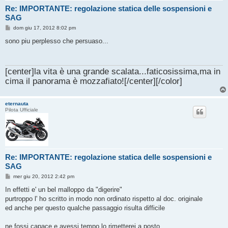
Re: IMPORTANTE: regolazione statica delle sospensioni e
SAG
M
dom giu 17, 2012 8:02 pm
e
s
sono piu perplesso che persuaso...
s
a
g
g
[center]la vita è una grande scalata...faticosissima,ma in
i
o
cima il panorama è mozzafiato![/center][/color]
eternauta
Pilota Ufficiale
Re: IMPORTANTE: regolazione statica delle sospensioni e
SAG
M
mer giu 20, 2012 2:42 pm
e
s
In effetti e' un bel malloppo da "digerire"
s
purtroppo l' ho scritto in modo non ordinato rispetto al doc. originale
a
g
ed anche per questo qualche passaggio risulta difficile
g
i
o
ne fossi capace e avessi tempo lo rimetterei a posto