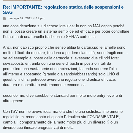
Re: IMPORTANTE: regolazione statica delle sospensioni e
SAG
M
mar ago 09, 2011 4:41 pm
e
s
una considerazione sul discorso idraulica: io non ho MAI capito perchè
s
non si possa creare un sistema semplice ed efficace per poter controllare
a
g
l'idraulica di una forcella tradizionale SENZA cartuccia.
g
i
o
Anzi, non capisco proprio che senso abbia la cartuccia: le lamelle sono
molto difficili da regolare, tendono a perdere elasticità, sono fragili ecc....
se ad esempio al posto della cartuccia si avessero due cilindri forati
sovrapposti, entrambi con una serie di buchi in posizioni tali da
permettere una vasta serie di combinazioni, facendo scorrere l'olio
all'interno e spostando (girando o alzando/abbassando) solo UNO di
questi cilindri si potrebbe avere una regolazione idraulica efficace,
duratura e soprattutto estremamente economica.
secondo me, diventerebbe lo standard per molte moto entry level o di
altro genere.
Con l'SV non ne avevo idea, ma ora che ho una ciclistica interamente
regolabile mi rendo conto di quanto l'idraulica sia FONDAMENTALE,
cambia il comportamento della moto molto più di un diverso K o un
diverso tipo (lineare,progressiva) di molla.