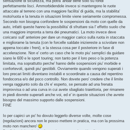
sensazione di sicurezza, ma potra' andar bene solo su fondi
perfettamente lisci. Ammorbidendole invece si mantengono le ruote
attaccate al terreno con una maggiore facilita' di guida, ma la stabilita'
moto/ruota e la tenuta in situazioni limite viene seriamente compromessa.
Secondo non bisogna confondere le sospensioni da moto con quelle da
auto, infatti queste hanno la possibilita' di sfruttare sia l' effetto suolo che
una maggiore impronta a terra dei pneumatici. La moto invece deve
coricarsi sull' anteriore per dare un maggior carico sulla ruota in staccata
e migliorarne la tenuta (con le forcelle saldate iniziereste a scivolare non
appena toccate i freni), e la stessa cosa per il posteriore in fase di
accelerazione. Non e' certo un caso che le moto piu' semplici da guidare
siano le 600 e le sport touring; non tanto per il loro peso o la potenza
limitata, ma soprattutto perche' hanno delle sospensioni piu' morbide e
confortevoli, quindi piu' gestibili. Ovviamente quando vengono superati i
loro precari limiti diventano instabili e scoordinate a causa del repentino
fondocorsa e/o del poco controllo. Non dovete pero' credere che il limite
venga raggiunto solo da chi e' esperto, se pensate ad una frenata
improvvisa o ad una curva in cui avete sbagliato traiettoria, per rimanere
in piedi dovrete superarli anche voi, ed e' in queste situazioni che avrete
bisogno del massimo supporto dalle sospensioni.
FINE
Io per capirci un po' ho dovuto leggerlo diverse volte, molte cose
(regolazioni) ancora non le posso mettere in pratica, ma con la prossima
moto non manchero'