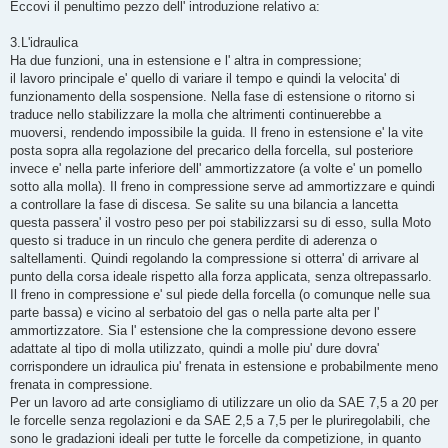
s
Eccovi il penultimo pezzo dell' introduzione relativo a:
s
a
g
3.L'idraulica
g
Ha due funzioni, una in estensione e l' altra in compressione;
i
o
il lavoro principale e' quello di variare il tempo e quindi la velocita' di
funzionamento della sospensione. Nella fase di estensione o ritorno si
traduce nello stabilizzare la molla che altrimenti continuerebbe a
muoversi, rendendo impossibile la guida. Il freno in estensione e' la vite
posta sopra alla regolazione del precarico della forcella, sul posteriore
invece e' nella parte inferiore dell' ammortizzatore (a volte e' un pomello
sotto alla molla). Il freno in compressione serve ad ammortizzare e quindi
a controllare la fase di discesa. Se salite su una bilancia a lancetta
questa passera' il vostro peso per poi stabilizzarsi su di esso, sulla Moto
questo si traduce in un rinculo che genera perdite di aderenza o
saltellamenti. Quindi regolando la compressione si otterra' di arrivare al
punto della corsa ideale rispetto alla forza applicata, senza oltrepassarlo.
Il freno in compressione e' sul piede della forcella (o comunque nelle sua
parte bassa) e vicino al serbatoio del gas o nella parte alta per l'
ammortizzatore. Sia l' estensione che la compressione devono essere
adattate al tipo di molla utilizzato, quindi a molle piu' dure dovra'
corrispondere un idraulica piu' frenata in estensione e probabilmente meno
frenata in compressione.
Per un lavoro ad arte consigliamo di utilizzare un olio da SAE 7,5 a 20 per
le forcelle senza regolazioni e da SAE 2,5 a 7,5 per le pluriregolabili, che
sono le gradazioni ideali per tutte le forcelle da competizione, in quanto