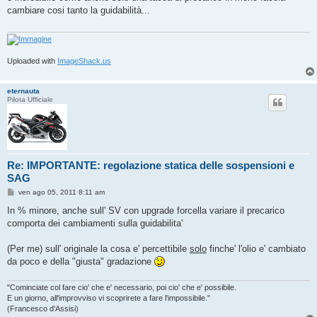
s
cambiare cosi tanto la guidabilità...
a
g
g
i
o
Uploaded with
ImageShack.us
eternauta
Pilota Ufficiale
Re: IMPORTANTE: regolazione statica delle sospensioni e
SAG
M
ven ago 05, 2011 8:11 am
e
s
In % minore, anche sull' SV con upgrade forcella variare il precarico
s
comporta dei cambiamenti sulla guidabilita'
a
g
g
(Per me) sull' originale la cosa e' percettibile
solo
finche' l'olio e' cambiato
i
o
da poco e della "giusta" gradazione
"Cominciate col fare cio' che e' necessario, poi cio' che e' possibile.
E un giorno, all'improvviso vi scoprirete a fare l'impossibile."
(Francesco d'Assisi)