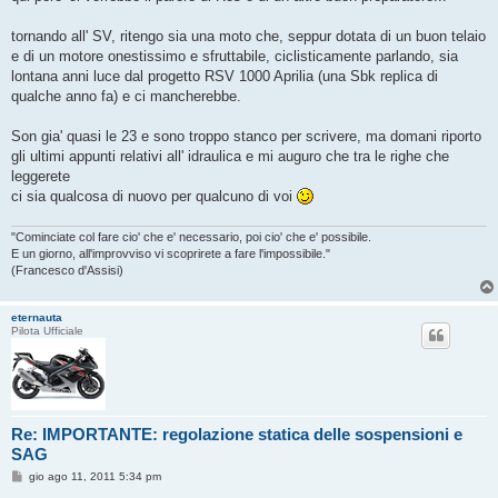
tornando all' SV, ritengo sia una moto che, seppur dotata di un buon telaio
e di un motore onestissimo e sfruttabile, ciclisticamente parlando, sia
lontana anni luce dal progetto RSV 1000 Aprilia (una Sbk replica di
qualche anno fa) e ci mancherebbe.
Son gia' quasi le 23 e sono troppo stanco per scrivere, ma domani riporto
gli ultimi appunti relativi all' idraulica e mi auguro che tra le righe che
leggerete
ci sia qualcosa di nuovo per qualcuno di voi
"Cominciate col fare cio' che e' necessario, poi cio' che e' possibile.
E un giorno, all'improvviso vi scoprirete a fare l'impossibile."
(Francesco d'Assisi)
eternauta
Pilota Ufficiale
Re: IMPORTANTE: regolazione statica delle sospensioni e
SAG
M
gio ago 11, 2011 5:34 pm
e