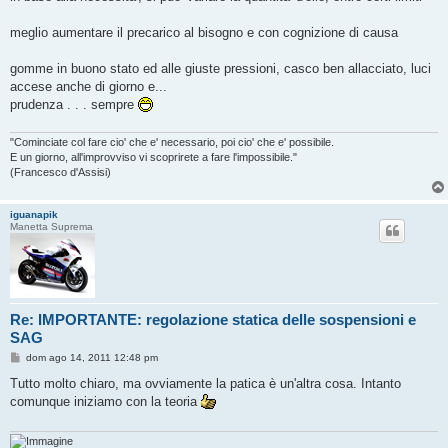
meglio aumentare il precarico al bisogno e con cognizione di causa
gomme in buono stato ed alle giuste pressioni, casco ben allacciato, luci
accese anche di giorno e...
prudenza . . . sempre
"Cominciate col fare cio' che e' necessario, poi cio' che e' possibile.
E un giorno, all'improvviso vi scoprirete a fare l'impossibile."
(Francesco d'Assisi)
iguanapik
Manetta Suprema
Re: IMPORTANTE: regolazione statica delle sospensioni e
SAG
M
dom ago 14, 2011 12:48 pm
e
s
Tutto molto chiaro, ma ovviamente la patica è un'altra cosa. Intanto
s
comunque iniziamo con la teoria
a
g
g
i