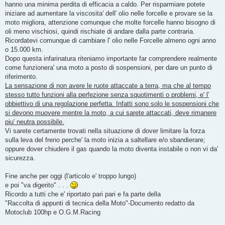
hanno una minima perdita di efficacia a caldo. Per risparmiare potete
iniziare ad aumentare la viscosita' dell' olio nelle forcelle e provare se la
moto migliora, attenzione comunque che molte forcelle hanno bisogno di
oli meno vischiosi, quindi rischiate di andare dalla parte contraria.
Ricordatevi comunque di cambiare l' olio nelle Forcelle almeno ogni anno
o 15.000 km.
Dopo questa infarinatura riteniamo importante far comprendere realmente
come funzionera' una moto a posto di sospensioni, per dare un punto di
riferimento.
La sensazione di non avere le ruote attaccate a terra, ma che al tempo
stesso tutto funzioni alla perfezione senza squotimenti o problemi, e' l'
obbiettivo di una regolazione perfetta. Infatti sono solo le sospensioni che
si devono muovere mentre la moto, a cui sarete attaccati, deve rimanere
piu' neutra possibile.
Vi sarete certamente trovati nella situazione di dover limitare la forza
sulla leva del freno perche' la moto inizia a saltellare e/o sbandierare;
oppure dover chiudere il gas quando la moto diventa instabile o non vi da'
sicurezza.
Fine anche per oggi (l'articolo e' troppo lungo)
e poi "va digerito" . . .
Ricordo a tutti che e' riportato pari pari e fa parte della
"Raccolta di appunti di tecnica della Moto"-Documento redatto da
Motoclub 100hp e O.G.M.Racing