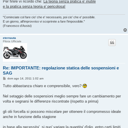
Per finire vi ricordo che:
La teoria senza pratica e' inutile
e la pratica senza teoria e' pericolosa!
"Cominciate col fare cio' che e' necessario, poi cio' che e' possibile.
E un giorno, all'improvviso vi scoprirete a fare l'impossibile."
(Francesco d'Assisi)
eternauta
Pilota Ufficiale
Re: IMPORTANTE: regolazione statica delle sospensioni e
SAG
M
dom ago 14, 2011 1:02 am
e
s
Tutto abbastanza chiaro e comprensibile, vero?
s
a
g
Nel setaggio delle sospensioni meglio sempre fare un cambiamento per
g
volta e segnarsi le differenze riscontrate (rispetto a prima)
i
o
gli olii forcella si possono miscelare per ottenere il compromesso ideale
anche in funzione della stagione
in base alla necessita', si puo' variare la quantita' d'olio, entro certi limiti