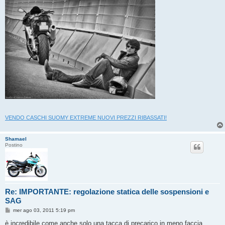
VENDO CASCHI SUOMY EXTREME NUOVI PREZZI RIBASSATI!
Shamael
Postino
Re: IMPORTANTE: regolazione statica delle sospensioni e
SAG
M
mer ago 03, 2011 5:19 pm
e
s
è incredibile come anche solo una tacca di precarico in meno faccia