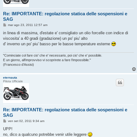
Re: IMPORTANTE: regolazione statica delle sospensioni e
SAG
M
mar ago 23, 2011 12:57 am
e
s
in linea di massima, d'estate e' consigliato un olio forcelle con indice di
s
viscosita' a 40 gradi (gradazione) un po' piu' alto
a
g
d' inverno un po' piu' basso per le basse temperature esterne
g
i
o
"Cominciate col fare cio' che e' necessario, poi cio' che e' possibile.
E un giorno, all'improvviso vi scoprirete a fare l'impossibile."
(Francesco d'Assisi)
eternauta
Pilota Ufficiale
Re: IMPORTANTE: regolazione statica delle sospensioni e
SAG
M
ven set 02, 2011 9:34 am
e
s
UPP!
s
no, dico a qualcuno potrebbe venir utile leggere
a