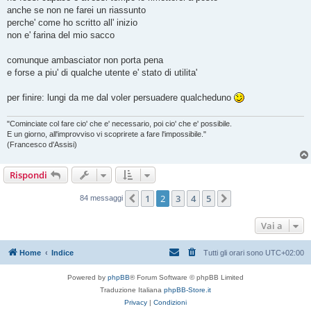
anche se non ne farei un riassunto
perche' come ho scritto all' inizio
non e' farina del mio sacco
comunque ambasciator non porta pena
e forse a piu' di qualche utente e' stato di utilita'
per finire: lungi da me dal voler persuadere qualcheduno
"Cominciate col fare cio' che e' necessario, poi cio' che e' possibile.
E un giorno, all'improvviso vi scoprirete a fare l'impossibile."
(Francesco d'Assisi)
Rispondi
1
2
3
4
5
Precedente
Prossimo
84 messaggi
Vai a
Home
Indice
Tutti gli orari sono
UTC+02:00
Powered by
phpBB
® Forum Software © phpBB Limited
Traduzione Italiana
phpBB-Store.it
Privacy
|
Condizioni