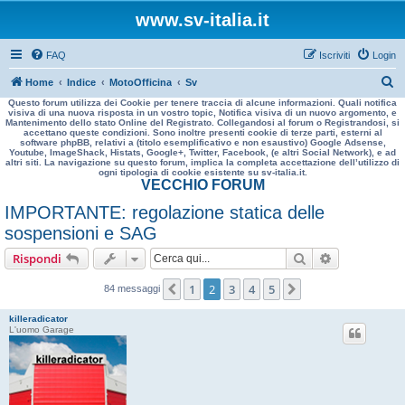
www.sv-italia.it
FAQ
Iscriviti
Login
C
Home
Indice
MotoOfficina
Sv
Questo forum utilizza dei Cookie per tenere traccia di alcune informazioni. Quali notifica
e
visiva di una nuova risposta in un vostro topic, Notifica visiva di un nuovo argomento, e
Mantenimento dello stato Online del Registrato. Collegandosi al forum o Registrandosi, si
r
accettano queste condizioni. Sono inoltre presenti cookie di terze parti, esterni al
software phpBB, relativi a (titolo esemplificativo e non esaustivo) Google Adsense,
c
Youtube, ImageShack, Histats, Google+, Twitter, Facebook, (e altri Social Network), e ad
altri siti. La navigazione su questo forum, implica la completa accettazione dell’utilizzo di
a
ogni tipologia di cookie esistente su sv-italia.it.
VECCHIO FORUM
IMPORTANTE: regolazione statica delle
sospensioni e SAG
Cerca
Ricerca avan
Rispondi
1
2
3
4
5
Precedente
Prossimo
84 messaggi
killeradicator
L'uomo Garage