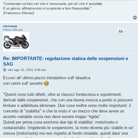
"Cominciate col fare cio' che e' necessario, poi cio' che e' possibile.
E un giorno, all'improvviso vi scoprirete a fare l'impossibile."
(Francesco d'Assisi)
eternauta
Pilota Ufficiale
Re: IMPORTANTE: regolazione statica delle sospensioni e
SAG
M
ven ago 12, 2011 3:06 pm
e
s
Eccoci all' ultimo pezzo introduttivo sull' idraulica
s
con cenni sull' assetto
a
g
g
"Questi sono tutti difetti, oltre ai classici fondocorsa e squotimenti,
i
o
derivati dalle sospensioni, che con una buona messa a punto si possono
limitare o addirittura eliminare. Due cose inoltre sono molto importanti: il
concetto di "stabilita'" e che la moto e' un mezzo che deve avere un
assetto variabile ossia non deve essere troppo "rigida".
Quindi per prima cosa esistono due tipi di stabilita': moto/ruota e
ruota/asfalto. Irrigidendo le sospensioni, la moto diventa piu' stabile in se'
stessa (moto/ruota) ma non rispetto al fondo stradale, quindi dara' una