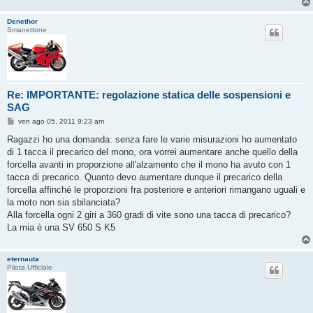
Denethor
Smanettone
Re: IMPORTANTE: regolazione statica delle sospensioni e
SAG
M
ven ago 05, 2011 9:23 am
e
s
Ragazzi ho una domanda: senza fare le varie misurazioni ho aumentato
s
di 1 tacca il precarico del mono, ora vorrei aumentare anche quello della
a
g
forcella avanti in proporzione all'alzamento che il mono ha avuto con 1
g
tacca di precarico. Quanto devo aumentare dunque il precarico della
i
o
forcella affinché le proporzioni fra posteriore e anteriori rimangano uguali e
la moto non sia sbilanciata?
Alla forcella ogni 2 giri a 360 gradi di vite sono una tacca di precarico?
La mia è una SV 650 S K5
eternauta
Pilota Ufficiale