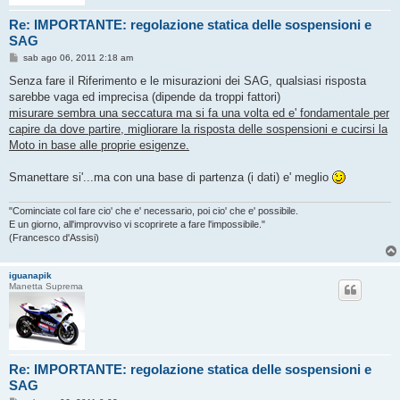
Re: IMPORTANTE: regolazione statica delle sospensioni e
SAG
M
sab ago 06, 2011 2:18 am
e
s
Senza fare il Riferimento e le misurazioni dei SAG, qualsiasi risposta
s
sarebbe vaga ed imprecisa (dipende da troppi fattori)
a
g
misurare sembra una seccatura ma si fa una volta ed e' fondamentale per
g
capire da dove partire, migliorare la risposta delle sospensioni e cucirsi la
i
o
Moto in base alle proprie esigenze.
Smanettare si'...ma con una base di partenza (i dati) e' meglio
"Cominciate col fare cio' che e' necessario, poi cio' che e' possibile.
E un giorno, all'improvviso vi scoprirete a fare l'impossibile."
(Francesco d'Assisi)
iguanapik
Manetta Suprema
Re: IMPORTANTE: regolazione statica delle sospensioni e
SAG