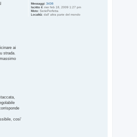
l
Messaggi:
3436
Iscritto il:
mer feb 18, 2009 1:27 pm
Moto:
SeriePerfetta
Località:
dall' altra parte del mondo
icinare ai
su strada.
o massimo
 staccata,
egolabile
corrisponde
sibile, cosi'