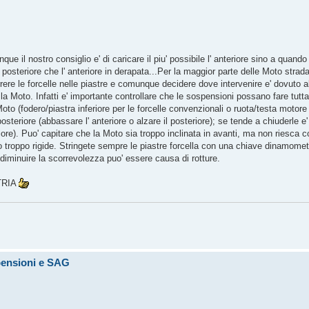
 il nostro consiglio e' di caricare il piu' possibile l' anteriore sino a quando 
l posteriore che l' anteriore in derapata...Per la maggior parte delle Moto strad
orrere le forcelle nelle piastre e comunque decidere dove intervenire e' dovuto a
 la Moto. Infatti e' importante controllare che le sospensioni possano fare tutta
oto (fodero/piastra inferiore per le forcelle convenzionali o ruota/testa motore
osteriore (abbassare l' anteriore o alzare il posteriore); se tende a chiuderle e'
teriore). Puo' capitare che la Moto sia troppo inclinata in avanti, ma non riesca
ono troppo rigide. Stringete sempre le piastre forcella con una chiave dinamomet
a diminuire la scorrevolezza puo' essere causa di rotture.
ETRIA
pensioni e SAG