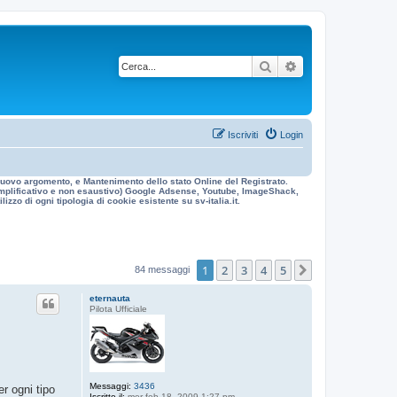
Cerca
Ricerca avanzata
Iscriviti
Login
n nuovo argomento, e Mantenimento dello stato Online del Registrato.
 esemplificativo e non esaustivo) Google Adsense, Youtube, ImageShack,
izzo di ogni tipologia di cookie esistente su sv-italia.it.
1
2
3
4
5
Prossimo
84 messaggi
eternauta
Pilota Ufficiale
Messaggi:
3436
r ogni tipo
Iscritto il:
mer feb 18, 2009 1:27 pm