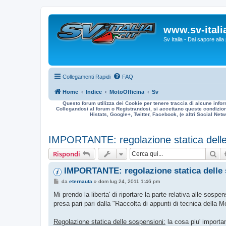
www.sv-italia
Sv Italia - Dai sapore all
Collegamenti Rapidi
FAQ
Home
Indice
MotoOfficina
Sv
Questo forum utilizza dei Cookie per tenere traccia di alcune infor
Collegandosi al forum o Registrandosi, si accettano queste condizioni
Histats, Google+, Twitter, Facebook, (e altri Social Netwo
IMPORTANTE: regolazione statica dell
Ce
Rispondi
IMPORTANTE: regolazione statica delle
M
da
eternauta
»
dom lug 24, 2011 1:46 pm
e
s
Mi prendo la liberta' di riportare la parte relativa alle sospen
s
presa pari pari dalla "Raccolta di appunti di tecnica dell
a
g
g
Regolazione statica delle sospensioni:
la cosa piu' importan
i