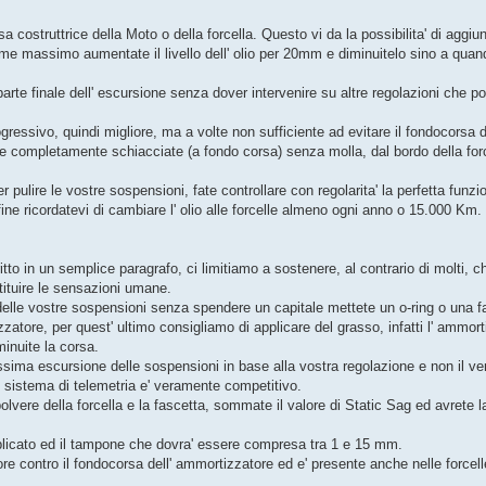
asa costruttrice della Moto o della forcella. Questo vi da la possibilita' di aggiu
ome massimo aumentate il livello dell' olio per 20mm e diminuitelo sino a quand
la parte finale dell' escursione senza dover intervenire su altre regolazioni che 
ressivo, quindi migliore, ma a volte non sufficiente ad evitare il fondocorsa d
orcelle completamente schiacciate (a fondo corsa) senza molla, dal bordo della forc
r pulire le vostre sospensioni, fate controllare con regolarita' la perfetta funzion
fine ricordatevi di cambiare l' olio alle forcelle almeno ogni anno o 15.000 Km.
itto in un semplice paragrafo, ci limitiamo a sostenere, al contrario di molti, c
stituire le sensazioni umane.
delle vostre sospensioni senza spendere un capitale mettete un o-ring o una f
izzatore, per quest' ultimo consigliamo di applicare del grasso, infatti l' ammor
inuite la corsa.
ma escursione delle sospensioni in base alla vostra regolazione e non il ve
n sistema di telemetria e' veramente competitivo.
olvere della forcella e la fascetta, sommate il valore di Static Sag ed avrete l
applicato ed il tampone che dovra' essere compresa tra 1 e 15 mm.
re contro il fondocorsa dell' ammortizzatore ed e' presente anche nelle forcell