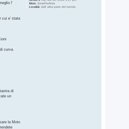
eglio l'
Moto:
SeriePerfetta
Località:
dall' altra parte del mondo
 cui e' stata
ioni
di curva.
iastra di
ccate un
sare la Moto
prendete