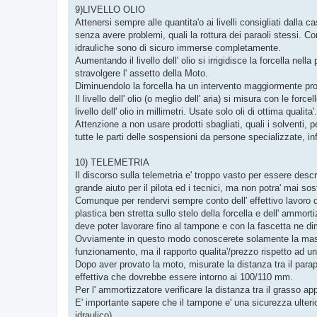
g
9)LIVELLO OLIO
g
Attenersi sempre alle quantita'o ai livelli consigliati dalla c
i
o
senza avere problemi, quali la rottura dei paraoli stessi. C
idrauliche sono di sicuro immerse completamente.
Aumentando il livello dell' olio si irrigidisce la forcella nel
stravolgere l' assetto della Moto.
Diminuendolo la forcella ha un intervento maggiormente prog
Il livello dell' olio (o meglio dell' aria) si misura con le f
livello dell' olio in millimetri. Usate solo oli di ottima qualita'.
Attenzione a non usare prodotti sbagliati, quali i solventi, pe
tutte le parti delle sospensioni da persone specializzate, in
10) TELEMETRIA
Il discorso sulla telemetria e' troppo vasto per essere descr
grande aiuto per il pilota ed i tecnici, ma non potra' mai so
Comunque per rendervi sempre conto dell' effettivo lavoro 
plastica ben stretta sullo stelo della forcella e dell' ammort
deve poter lavorare fino al tampone e con la fascetta ne dim
Ovviamente in questo modo conoscerete solamente la massi
funzionamento, ma il rapporto qualita'/prezzo rispetto ad u
Dopo aver provato la moto, misurate la distanza tra il parap
effettiva che dovrebbe essere intorno ai 100/110 mm.
Per l' ammortizzatore verificare la distanza tra il grasso 
E' importante sapere che il tampone e' una sicurezza ulterio
idraulico).