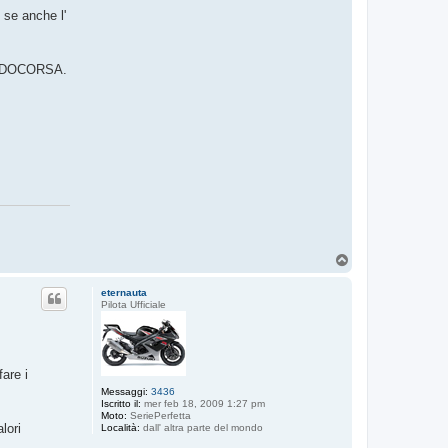
 se anche l'
NDOCORSA.
T
o
p
eternauta
Pilota Ufficiale
are i
Messaggi:
3436
Iscritto il:
mer feb 18, 2009 1:27 pm
Moto:
SeriePerfetta
lori
Località:
dall' altra parte del mondo