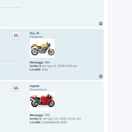
T
o
p
Gio_III
Piegatore
Messaggi:
384
Iscritto il:
lun lug 13, 2009 6:59 pm
Località:
Pisa
T
o
p
logatto
Smanettone
Messaggi:
752
Iscritto il:
mer gen 13, 2010 12:41 am
Località:
Castelfidardo (AN)