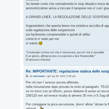
Se tenete conto che normalmente lo stop idraulico inizia da
ammortizzatore arriva a toccare il tampone non e' cosi' grav
A GRANDI LINEE, LA REGOLAZIONE DELLE SOSPENSI
Augurandomi che questa breve ma sintetica raccolta di app
sulla regolazione delle sospensioni
sia facilmente comprensibile e quindi di utilita'
come lo e' stato per me
vi saluto
"Cominciate col fare cio' che e' necessario, poi cio' che e' possibile.
E un giorno, all'improvviso vi scoprirete a fare l'impossibile."
(Francesco d'Assisi)
Re: IMPORTANTE: regolazione statica delle sos
M
da
eternauta
»
gio lug 28, 2011 2:38 pm
e
s
Per chi non l' avesse ancora afferrato,
s
nella misurazione dopo provato la moto al paragrafo: TE
a
g
se mi trovo con un 65mm, posso dedurre di avere un escur
g
100/110 mm ed invece risulta di almeno 35 mm.(=S.Sag al
i
o
Per correggere la poca escursione, dovro' allora "alzare la M
ottimali...