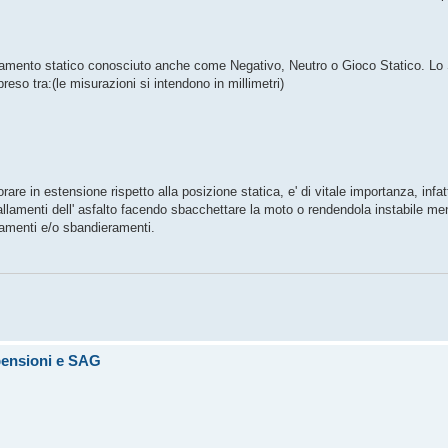
ssamento statico conosciuto anche come Negativo, Neutro o Gioco Statico. Lo 
so tra:(le misurazioni si intendono in millimetri)
rare in estensione rispetto alla posizione statica, e' di vitale importanza, infat
vvallamenti dell' asfalto facendo sbacchettare la moto o rendendola instabile me
llamenti e/o sbandieramenti.
pensioni e SAG