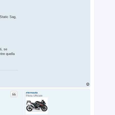
Static Sag,
ti, se
ntre quella
T
o
p
eternauta
Pilota Ufficiale