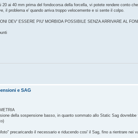
i 20 ai 40 mm prima del fondocorsa della forcella, vi potete rendere conto che
e, il problema e' quando arriva troppo velocemente e si sente il colpo.
ONI DEV' ESSERE PIU' MORBIDA POSSIBILE SENZA ARRIVARE AL FO
unti
pensioni e SAG
LEMETRIA
sione della sospensione basso, in quanto sommato allo Static Sag dovrebbe f
to)
oto" precaricando il necessario e riducendo cosi' il Sag, fino a rientrare nei va