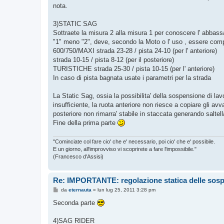
nota.
3)STATIC SAG
Sottraete la misura 2 alla misura 1 per conoscere l' abba
"1" meno "2", deve, secondo la Moto o l' uso , essere compre
600/750/MAXI strada 23-28 / pista 24-10 (per l' anteriore)
strada 10-15 / pista 8-12 (per il posteriore)
TURISTICHE strada 25-30 / pista 10-15 (per l' anteriore)
In caso di pista bagnata usate i parametri per la strada
La Static Sag, ossia la possibilita' della sospensione di lavo
insufficiente, la ruota anteriore non riesce a copiare gli a
posteriore non rimarra' stabile in staccata generando salte
Fine della prima parte
"Cominciate col fare cio' che e' necessario, poi cio' che e' possibile.
E un giorno, all'improvviso vi scoprirete a fare l'impossibile."
(Francesco d'Assisi)
Re: IMPORTANTE: regolazione statica delle sos
M
da
eternauta
»
lun lug 25, 2011 3:28 pm
e
s
Seconda parte
s
a
g
4)SAG RIDER