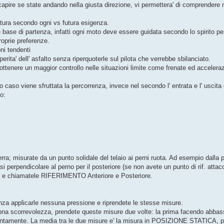
capire se state andando nella giusta direzione, vi permettera' di comprendere m
ratura secondo ogni vs futura esigenza.
 base di partenza, infatti ogni moto deve essere guidata secondo lo spirito per
proprie preferenze.
ni tendenti
ita' dell' asfalto senza riperquoterle sul pilota che verrebbe sbilanciato.
 ottenere un maggior controllo nelle situazioni limite come frenate ed acceleraz
imo caso viene sfruttata la percorrenza, invece nel secondo l' entrata e l' uscita 
o:
ra; misurate da un punto solidale del telaio ai perni ruota. Ad esempio dalla p
asi perpendicolare al perno per il posteriore (se non avete un punto di rif. atta
ni e chiamatele RIFERIMENTO Anteriore e Posteriore.
nza applicarle nessuna pressione e riprendete le stesse misure.
ona scorrevolezza, prendete queste misure due volte: la prima facendo abbas
lentamente. La media tra le due misure e' la misura in POSIZIONE STATICA, 