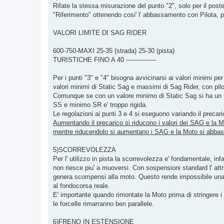
g
Rifate la stessa misurazione del punto "2", solo per il poste
i
o
"Riferimento" ottenendo cosi' l' abbassamento con Pilota,
VALORI LIMITE DI SAG RIDER
600-750-MAXI 25-35 (strada) 25-30 (pista)
TURISTICHE FINO A 40 ---------------
Per i punti "3" e "4" bisogna avvicinarsi ai valori minimi per 
valori minimi di Static Sag e massimi di Sag Rider, con pilot
Comunque se con un valore minimo di Static Sag si ha un S
SS e minimo SR e' troppo rigida.
Le regolazioni ai punti 3 e 4 si eseguono variando il precar
Aumentando il precarico si riducono i valori dei SAG e la M
mentre riducendolo si aumentano i SAG e la Moto si abbas
5)SCORREVOLEZZA
Per l' utilizzo in pista la scorrevolezza e' fondamentale, infa
non riesce piu' a muoversi. Con sospensioni standard l' att
genera scompensi alla moto. Questo rende impossibile un
al fondocorsa reale.
E' importante quando rimontate la Moto prima di stringere i bu
le forcelle rimarranno ben parallele.
6)FRENO IN ESTENSIONE