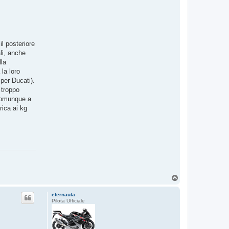
il posteriore
ali, anche
lla
 la loro
 per Ducati).
 troppo
 comunque a
rica ai kg
T
o
p
eternauta
Pilota Ufficiale