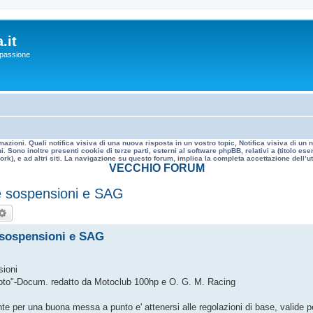
.it
a passione
mazioni. Quali notifica visiva di una nuova risposta in un vostro topic, Notifica visiva di u
. Sono inoltre presenti cookie di terze parti, esterni al software phpBB, relativi a (titolo
rk), e ad altri siti. La navigazione su questo forum, implica la completa accettazione dell’util
VECCHIO FORUM
e sospensioni e SAG
rca
Ricerca avanzata
 sospensioni e SAG
sioni
a Moto"-Docum. redatto da Motoclub 100hp e O. G. M. Racing
te per una buona messa a punto e' attenersi alle regolazioni di base, valide pe