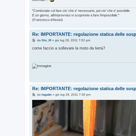
"Cominciate col fare cio' che e' necessario, poi cio' che e' possibile.
E un giorno, all'improvviso vi scoprirete a fare l'impossibile."
(Francesco d'Assisi)
Re: IMPORTANTE: regolazione statica delle sos
M
da
Gio_III
»
gio lug 28, 2011 7:02 pm
e
s
come faccio a sollevare la moto da terra?
s
a
g
g
i
o
Re: IMPORTANTE: regolazione statica delle sos
M
da
logatto
»
gio lug 28, 2011 7:30 pm
e
s
s
a
g
g
i
o