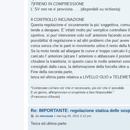
7)FRENO IN COMPRESSIONE
L' SV non ne e' provvista . . . (disponibili su richiesta)
8 CONTROLLO INCLINAZIONE
Questa regolazione e' sicuramente la piu' soggettiva, comunque
tende a derapare. E' infatti molto piu' semplice controllare i
sportive, si puo' intervenire solo sull' anteriore facendo sc
possibilita' di regolazione e ad altri problemi che puo' avere
corsa senza che le parti in movimento urtino il resto della M
Se la moto tende ad allargare le curve e' troppo caricato il p
caricato l' anteriore (alzare l' anteriore o abbassare il pos
chiudere la traiettoria; in questo caso le molle anteriori s
consigliati dalla casa, la deformazione della forcella oltre 
Fine della seconda parte,
terza ed ultima parte relativa a LIVELLO OLIO e TELEM
"Cominciate col fare cio' che e' necessario, poi cio' che e' possibile.
E un giorno, all'improvviso vi scoprirete a fare l'impossibile."
(Francesco d'Assisi)
Re: IMPORTANTE: regolazione statica delle sos
M
da
eternauta
»
mar lug 26, 2011 2:12 pm
e
s
Terza ed ultima parte:
s
a