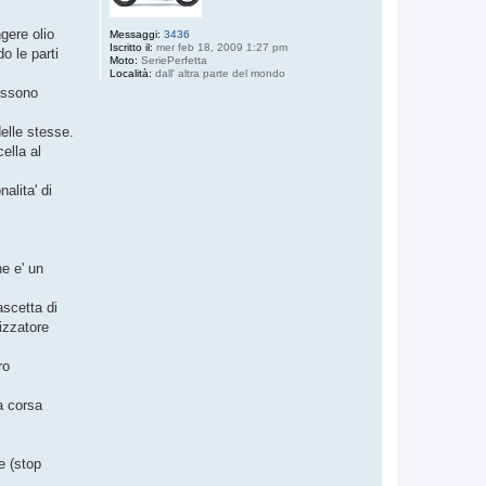
ngere olio
Messaggi:
3436
Iscritto il:
mer feb 18, 2009 1:27 pm
o le parti
Moto:
SeriePerfetta
Località:
dall' altra parte del mondo
possono
elle stesse.
ella al
alita' di
he e' un
ascetta di
tizzatore
ro
a corsa
e (stop