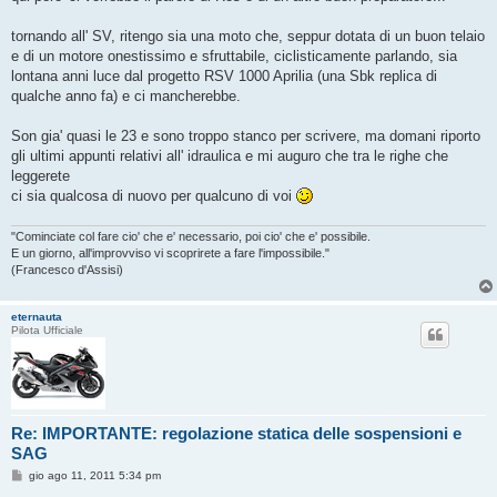
tornando all' SV, ritengo sia una moto che, seppur dotata di un buon telaio
e di un motore onestissimo e sfruttabile, ciclisticamente parlando, sia
lontana anni luce dal progetto RSV 1000 Aprilia (una Sbk replica di
qualche anno fa) e ci mancherebbe.
Son gia' quasi le 23 e sono troppo stanco per scrivere, ma domani riporto
gli ultimi appunti relativi all' idraulica e mi auguro che tra le righe che
leggerete
ci sia qualcosa di nuovo per qualcuno di voi
"Cominciate col fare cio' che e' necessario, poi cio' che e' possibile.
E un giorno, all'improvviso vi scoprirete a fare l'impossibile."
(Francesco d'Assisi)
eternauta
Pilota Ufficiale
Re: IMPORTANTE: regolazione statica delle sospensioni e
SAG
M
gio ago 11, 2011 5:34 pm
e