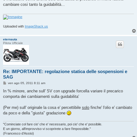
s
cambiare cosi tanto la guidabilità...
a
g
g
i
o
Uploaded with
ImageShack.us
eternauta
Pilota Ufficiale
Re: IMPORTANTE: regolazione statica delle sospensioni e
SAG
M
ven ago 05, 2011 8:11 am
e
s
In % minore, anche sull' SV con upgrade forcella variare il precarico
s
comporta dei cambiamenti sulla guidabilita'
a
g
g
(Per me) sull' originale la cosa e' percettibile
solo
finche' l'olio e' cambiato
i
o
da poco e della "giusta" gradazione
"Cominciate col fare cio' che e' necessario, poi cio' che e' possibile.
E un giorno, all'improvviso vi scoprirete a fare l'impossibile."
(Francesco d'Assisi)