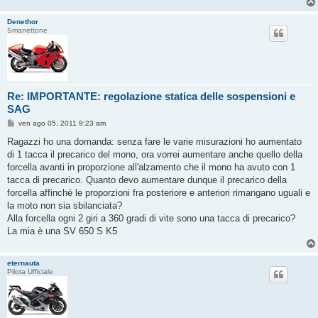
Denethor
Smanettone
Re: IMPORTANTE: regolazione statica delle sospensioni e
SAG
M
ven ago 05, 2011 9:23 am
e
s
Ragazzi ho una domanda: senza fare le varie misurazioni ho aumentato
s
di 1 tacca il precarico del mono, ora vorrei aumentare anche quello della
a
g
forcella avanti in proporzione all'alzamento che il mono ha avuto con 1
g
tacca di precarico. Quanto devo aumentare dunque il precarico della
i
o
forcella affinché le proporzioni fra posteriore e anteriori rimangano uguali e
la moto non sia sbilanciata?
Alla forcella ogni 2 giri a 360 gradi di vite sono una tacca di precarico?
La mia è una SV 650 S K5
eternauta
Pilota Ufficiale