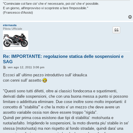
"Cominciate col fare cio' che e' necessario, poi cio' che e' possibile.
E un giorno, all'improvviso vi scoprirete a fare l'impossibile."
(Francesco d'Assisi)
eternauta
Pilota Ufficiale
Re: IMPORTANTE: regolazione statica delle sospensioni e
SAG
M
ven ago 12, 2011 3:06 pm
e
s
Eccoci all' ultimo pezzo introduttivo sull' idraulica
s
con cenni sull' assetto
a
g
g
"Questi sono tutti difetti, oltre ai classici fondocorsa e squotimenti,
i
o
derivati dalle sospensioni, che con una buona messa a punto si possono
limitare o addirittura eliminare. Due cose inoltre sono molto importanti: il
concetto di "stabilita'" e che la moto e' un mezzo che deve avere un
assetto variabile ossia non deve essere troppo "rigida".
Quindi per prima cosa esistono due tipi di stabilita': moto/ruota e
ruota/asfalto. Irrigidendo le sospensioni, la moto diventa piu' stabile in se'
stessa (moto/ruota) ma non rispetto al fondo stradale, quindi dara' una