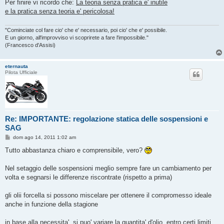
Per finire vi ricordo che:
La teoria senza pratica e' inutile
e la pratica senza teoria e' pericolosa!
"Cominciate col fare cio' che e' necessario, poi cio' che e' possibile.
E un giorno, all'improvviso vi scoprirete a fare l'impossibile."
(Francesco d'Assisi)
eternauta
Pilota Ufficiale
Re: IMPORTANTE: regolazione statica delle sospensioni e
SAG
M
dom ago 14, 2011 1:02 am
e
s
Tutto abbastanza chiaro e comprensibile, vero?
s
a
g
Nel setaggio delle sospensioni meglio sempre fare un cambiamento per
g
volta e segnarsi le differenze riscontrate (rispetto a prima)
i
o
gli olii forcella si possono miscelare per ottenere il compromesso ideale
anche in funzione della stagione
in base alla necessita', si puo' variare la quantita' d'olio, entro certi limiti