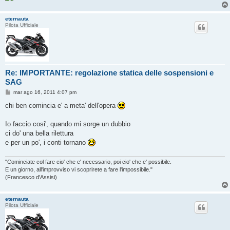
o
eternauta
Pilota Ufficiale
Re: IMPORTANTE: regolazione statica delle sospensioni e
SAG
M
mar ago 16, 2011 4:07 pm
e
s
chi ben comincia e' a meta' dell'opera
s
a
g
Io faccio cosi', quando mi sorge un dubbio
g
ci do' una bella rilettura
i
o
e per un po', i conti tornano
"Cominciate col fare cio' che e' necessario, poi cio' che e' possibile.
E un giorno, all'improvviso vi scoprirete a fare l'impossibile."
(Francesco d'Assisi)
eternauta
Pilota Ufficiale