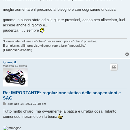
meglio aumentare il precarico al bisogno e con cognizione di causa
gomme in buono stato ed alle giuste pressioni, casco ben allacciato, luci
accese anche di giorno e...
prudenza . . . sempre
"Cominciate col fare cio' che e' necessario, poi cio' che e' possibile.
E un giorno, all'improvviso vi scoprirete a fare l'impossibile."
(Francesco d'Assisi)
iguanapik
Manetta Suprema
Re: IMPORTANTE: regolazione statica delle sospensioni e
SAG
M
dom ago 14, 2011 12:48 pm
e
s
Tutto molto chiaro, ma ovviamente la patica è un'altra cosa. Intanto
s
comunque iniziamo con la teoria
a
g
g
i