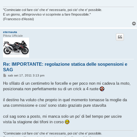
g
g
i
"Cominciate col fare cio' che e' necessario, poi cio' che e' possibile.
o
E un giorno, all'improvviso vi scoprirete a fare l'impossibile."
(Francesco d'Assisi)
eternauta
Pilota Ufficiale
Re: IMPORTANTE: regolazione statica delle sospensioni e
SAG
M
sab set 17, 2011 3:13 pm
e
s
Ho sfilato di un centimetro le forcelle e per poco non mi cadeva la moto,
s
posizionata non perfettamente su di un crick a 4 ruote
a
g
g
il destino ha voluto che proprio in quel momento tornasse la moglie da
i
o
una commissione e cosi' sono stato graziato pure stavolta
col sag sono a posto, mi manca solo un po' di bel tempo per uscire
vista la stagione dei tifoni in corso
"Cominciate col fare cio' che e' necessario, poi cio' che e' possibile.