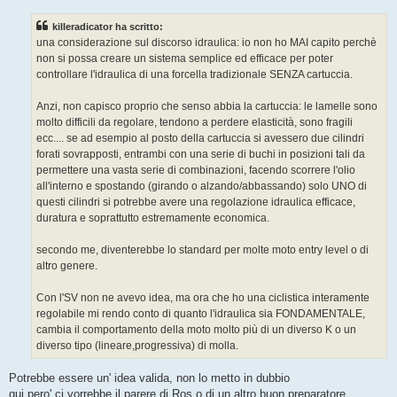
s
s
killeradicator ha scritto:
a
g
una considerazione sul discorso idraulica: io non ho MAI capito perchè
g
non si possa creare un sistema semplice ed efficace per poter
i
o
controllare l'idraulica di una forcella tradizionale SENZA cartuccia.
Anzi, non capisco proprio che senso abbia la cartuccia: le lamelle sono
molto difficili da regolare, tendono a perdere elasticità, sono fragili
ecc.... se ad esempio al posto della cartuccia si avessero due cilindri
forati sovrapposti, entrambi con una serie di buchi in posizioni tali da
permettere una vasta serie di combinazioni, facendo scorrere l'olio
all'interno e spostando (girando o alzando/abbassando) solo UNO di
questi cilindri si potrebbe avere una regolazione idraulica efficace,
duratura e soprattutto estremamente economica.
secondo me, diventerebbe lo standard per molte moto entry level o di
altro genere.
Con l'SV non ne avevo idea, ma ora che ho una ciclistica interamente
regolabile mi rendo conto di quanto l'idraulica sia FONDAMENTALE,
cambia il comportamento della moto molto più di un diverso K o un
diverso tipo (lineare,progressiva) di molla.
Potrebbe essere un' idea valida, non lo metto in dubbio
qui pero' ci vorrebbe il parere di Ros o di un altro buon preparatore...