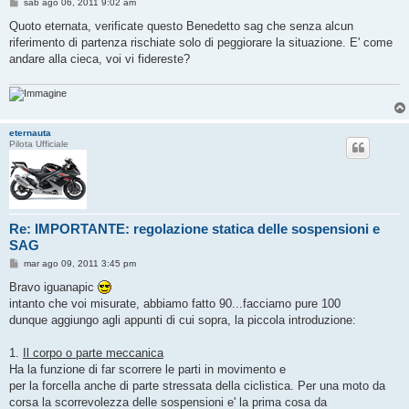
M
sab ago 06, 2011 9:02 am
e
s
Quoto eternata, verificate questo Benedetto sag che senza alcun
s
riferimento di partenza rischiate solo di peggiorare la situazione. E' come
a
g
andare alla cieca, voi vi fidereste?
g
i
o
eternauta
Pilota Ufficiale
Re: IMPORTANTE: regolazione statica delle sospensioni e
SAG
M
mar ago 09, 2011 3:45 pm
e
s
Bravo iguanapic
s
intanto che voi misurate, abbiamo fatto 90...facciamo pure 100
a
g
dunque aggiungo agli appunti di cui sopra, la piccola introduzione:
g
i
o
1.
Il corpo o parte meccanica
Ha la funzione di far scorrere le parti in movimento e
per la forcella anche di parte stressata della ciclistica. Per una moto da
corsa la scorrevolezza delle sospensioni e' la prima cosa da