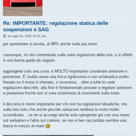
Re: IMPORTANTE: regolazione statica delle
sospensioni e SAG
M
lun ago 01, 2011 11:51 pm
e
s
per aumentare si avvita, al 99% anche sulla tua moto.
s
a
g
comunque, mi sto cimentando sulle varie regolazioni della mia, e in effetti
g
è una buona guida da seguire.
i
o
aggiungerei solo una cosa: è MOLTO importante coordinare anteriore e
posteriore. E' inutile avere una forca rigidissima o con un'idraulica molto
frenata se il mono è sfrenato, o viceversa... oltre a tutte le varie
regolazioni descritte, alla fine è fondamentale provare a regolare anteriore
e posteriore finchè non si crea un'armonia di movimenti sulla moto.
il discorso è meno importante per chi non ha regolazioni idrauliche, ma
sulla mia noto che anche piccole variazioni rendono la moto molto
scoordinata... ce ne si accorge anche solo spingendo giù con una mano
sul serbatoio e l'altra sul codone, se non è ben raccordata sembra una
barca in mezzo al mare