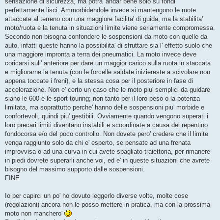
sensazione di sicurezza, ma potra' andar bene solo su fondi
perfettamente lisci. Ammorbidendole invece si mantengono le ruote
attaccate al terreno con una maggiore facilita' di guida, ma la stabilita'
moto/ruota e la tenuta in situazioni limite viene seriamente compromessa.
Secondo non bisogna confondere le sospensioni da moto con quelle da
auto, infatti queste hanno la possibilita' di sfruttare sia l' effetto suolo che
una maggiore impronta a terra dei pneumatici. La moto invece deve
coricarsi sull' anteriore per dare un maggior carico sulla ruota in staccata
e migliorarne la tenuta (con le forcelle saldate iniziereste a scivolare non
appena toccate i freni), e la stessa cosa per il posteriore in fase di
accelerazione. Non e' certo un caso che le moto piu' semplici da guidare
siano le 600 e le sport touring; non tanto per il loro peso o la potenza
limitata, ma soprattutto perche' hanno delle sospensioni piu' morbide e
confortevoli, quindi piu' gestibili. Ovviamente quando vengono superati i
loro precari limiti diventano instabili e scoordinate a causa del repentino
fondocorsa e/o del poco controllo. Non dovete pero' credere che il limite
venga raggiunto solo da chi e' esperto, se pensate ad una frenata
improvvisa o ad una curva in cui avete sbagliato traiettoria, per rimanere
in piedi dovrete superarli anche voi, ed e' in queste situazioni che avrete
bisogno del massimo supporto dalle sospensioni.
FINE
Io per capirci un po' ho dovuto leggerlo diverse volte, molte cose
(regolazioni) ancora non le posso mettere in pratica, ma con la prossima
moto non manchero'