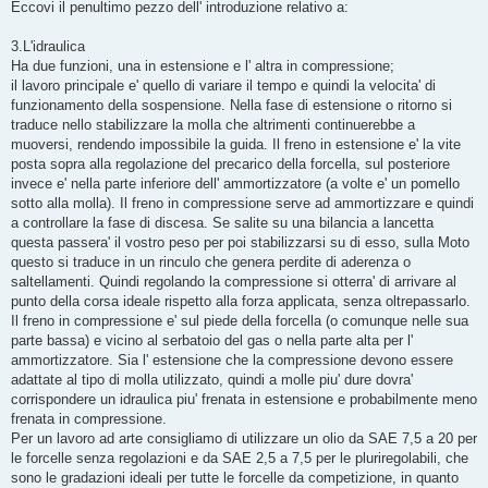
s
Eccovi il penultimo pezzo dell' introduzione relativo a:
s
a
g
3.L'idraulica
g
Ha due funzioni, una in estensione e l' altra in compressione;
i
o
il lavoro principale e' quello di variare il tempo e quindi la velocita' di
funzionamento della sospensione. Nella fase di estensione o ritorno si
traduce nello stabilizzare la molla che altrimenti continuerebbe a
muoversi, rendendo impossibile la guida. Il freno in estensione e' la vite
posta sopra alla regolazione del precarico della forcella, sul posteriore
invece e' nella parte inferiore dell' ammortizzatore (a volte e' un pomello
sotto alla molla). Il freno in compressione serve ad ammortizzare e quindi
a controllare la fase di discesa. Se salite su una bilancia a lancetta
questa passera' il vostro peso per poi stabilizzarsi su di esso, sulla Moto
questo si traduce in un rinculo che genera perdite di aderenza o
saltellamenti. Quindi regolando la compressione si otterra' di arrivare al
punto della corsa ideale rispetto alla forza applicata, senza oltrepassarlo.
Il freno in compressione e' sul piede della forcella (o comunque nelle sua
parte bassa) e vicino al serbatoio del gas o nella parte alta per l'
ammortizzatore. Sia l' estensione che la compressione devono essere
adattate al tipo di molla utilizzato, quindi a molle piu' dure dovra'
corrispondere un idraulica piu' frenata in estensione e probabilmente meno
frenata in compressione.
Per un lavoro ad arte consigliamo di utilizzare un olio da SAE 7,5 a 20 per
le forcelle senza regolazioni e da SAE 2,5 a 7,5 per le pluriregolabili, che
sono le gradazioni ideali per tutte le forcelle da competizione, in quanto