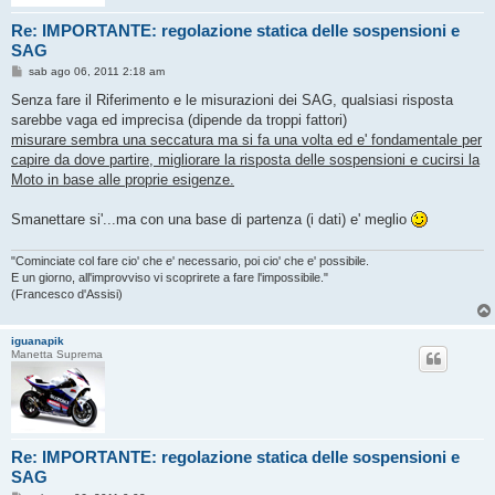
Re: IMPORTANTE: regolazione statica delle sospensioni e
SAG
M
sab ago 06, 2011 2:18 am
e
s
Senza fare il Riferimento e le misurazioni dei SAG, qualsiasi risposta
s
sarebbe vaga ed imprecisa (dipende da troppi fattori)
a
g
misurare sembra una seccatura ma si fa una volta ed e' fondamentale per
g
capire da dove partire, migliorare la risposta delle sospensioni e cucirsi la
i
o
Moto in base alle proprie esigenze.
Smanettare si'...ma con una base di partenza (i dati) e' meglio
"Cominciate col fare cio' che e' necessario, poi cio' che e' possibile.
E un giorno, all'improvviso vi scoprirete a fare l'impossibile."
(Francesco d'Assisi)
iguanapik
Manetta Suprema
Re: IMPORTANTE: regolazione statica delle sospensioni e
SAG