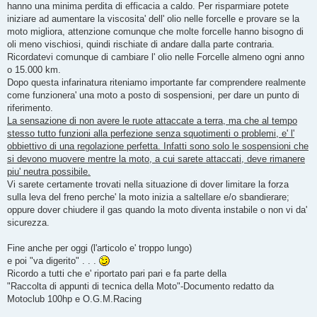
hanno una minima perdita di efficacia a caldo. Per risparmiare potete
iniziare ad aumentare la viscosita' dell' olio nelle forcelle e provare se la
moto migliora, attenzione comunque che molte forcelle hanno bisogno di
oli meno vischiosi, quindi rischiate di andare dalla parte contraria.
Ricordatevi comunque di cambiare l' olio nelle Forcelle almeno ogni anno
o 15.000 km.
Dopo questa infarinatura riteniamo importante far comprendere realmente
come funzionera' una moto a posto di sospensioni, per dare un punto di
riferimento.
La sensazione di non avere le ruote attaccate a terra, ma che al tempo
stesso tutto funzioni alla perfezione senza squotimenti o problemi, e' l'
obbiettivo di una regolazione perfetta. Infatti sono solo le sospensioni che
si devono muovere mentre la moto, a cui sarete attaccati, deve rimanere
piu' neutra possibile.
Vi sarete certamente trovati nella situazione di dover limitare la forza
sulla leva del freno perche' la moto inizia a saltellare e/o sbandierare;
oppure dover chiudere il gas quando la moto diventa instabile o non vi da'
sicurezza.
Fine anche per oggi (l'articolo e' troppo lungo)
e poi "va digerito" . . .
Ricordo a tutti che e' riportato pari pari e fa parte della
"Raccolta di appunti di tecnica della Moto"-Documento redatto da
Motoclub 100hp e O.G.M.Racing