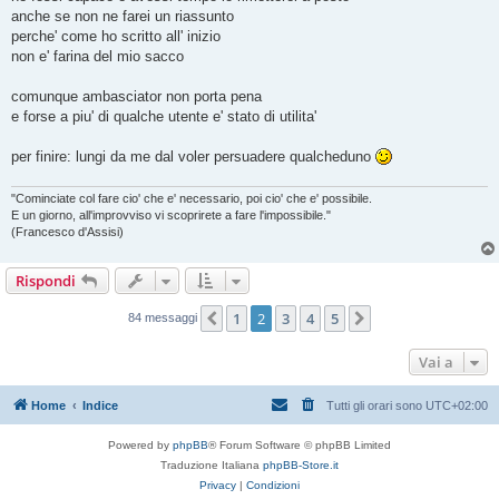
anche se non ne farei un riassunto
perche' come ho scritto all' inizio
non e' farina del mio sacco
comunque ambasciator non porta pena
e forse a piu' di qualche utente e' stato di utilita'
per finire: lungi da me dal voler persuadere qualcheduno
"Cominciate col fare cio' che e' necessario, poi cio' che e' possibile.
E un giorno, all'improvviso vi scoprirete a fare l'impossibile."
(Francesco d'Assisi)
Rispondi
1
2
3
4
5
Precedente
Prossimo
84 messaggi
Vai a
Home
Indice
Tutti gli orari sono
UTC+02:00
Powered by
phpBB
® Forum Software © phpBB Limited
Traduzione Italiana
phpBB-Store.it
Privacy
|
Condizioni