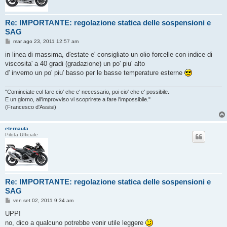
Re: IMPORTANTE: regolazione statica delle sospensioni e
SAG
M
mar ago 23, 2011 12:57 am
e
s
in linea di massima, d'estate e' consigliato un olio forcelle con indice di
s
viscosita' a 40 gradi (gradazione) un po' piu' alto
a
g
d' inverno un po' piu' basso per le basse temperature esterne
g
i
o
"Cominciate col fare cio' che e' necessario, poi cio' che e' possibile.
E un giorno, all'improvviso vi scoprirete a fare l'impossibile."
(Francesco d'Assisi)
eternauta
Pilota Ufficiale
Re: IMPORTANTE: regolazione statica delle sospensioni e
SAG
M
ven set 02, 2011 9:34 am
e
s
UPP!
s
no, dico a qualcuno potrebbe venir utile leggere
a