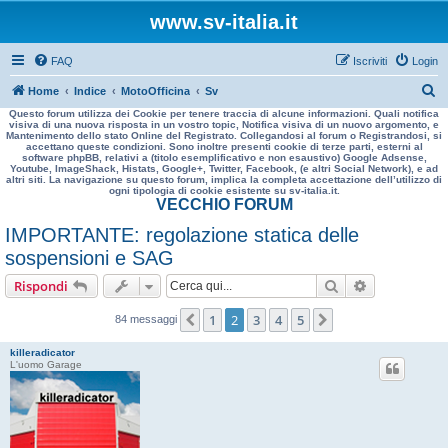
www.sv-italia.it
FAQ
Iscriviti
Login
C
Home
Indice
MotoOfficina
Sv
Questo forum utilizza dei Cookie per tenere traccia di alcune informazioni. Quali notifica
e
visiva di una nuova risposta in un vostro topic, Notifica visiva di un nuovo argomento, e
Mantenimento dello stato Online del Registrato. Collegandosi al forum o Registrandosi, si
r
accettano queste condizioni. Sono inoltre presenti cookie di terze parti, esterni al
software phpBB, relativi a (titolo esemplificativo e non esaustivo) Google Adsense,
c
Youtube, ImageShack, Histats, Google+, Twitter, Facebook, (e altri Social Network), e ad
altri siti. La navigazione su questo forum, implica la completa accettazione dell’utilizzo di
a
ogni tipologia di cookie esistente su sv-italia.it.
VECCHIO FORUM
IMPORTANTE: regolazione statica delle
sospensioni e SAG
Cerca
Ricerca avan
Rispondi
1
2
3
4
5
Precedente
Prossimo
84 messaggi
killeradicator
L'uomo Garage