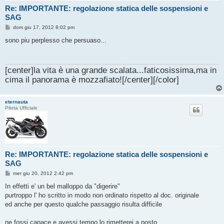
Re: IMPORTANTE: regolazione statica delle sospensioni e
SAG
M
dom giu 17, 2012 8:02 pm
e
s
sono piu perplesso che persuaso...
s
a
g
g
[center]la vita è una grande scalata...faticosissima,ma in
i
o
cima il panorama è mozzafiato![/center][/color]
eternauta
Pilota Ufficiale
Re: IMPORTANTE: regolazione statica delle sospensioni e
SAG
M
mer giu 20, 2012 2:42 pm
e
s
In effetti e' un bel malloppo da "digerire"
s
purtroppo l' ho scritto in modo non ordinato rispetto al doc. originale
a
g
ed anche per questo qualche passaggio risulta difficile
g
i
o
ne fossi capace e avessi tempo lo rimetterei a posto