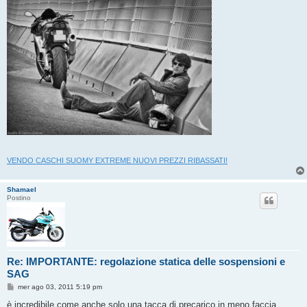
VENDO CASCHI SUOMY EXTREME NUOVI PREZZI RIBASSATI!
Shamael
Postino
Re: IMPORTANTE: regolazione statica delle sospensioni e
SAG
M
mer ago 03, 2011 5:19 pm
e
s
è incredibile come anche solo una tacca di precarico in meno faccia