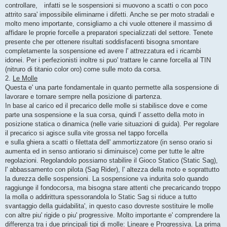
controllare, infatti se le sospensioni si muovono a scatti o con poco
attrito sara' impossibile eliminarne i difetti. Anche se per moto stradali e
molto meno importante, consigliamo a chi vuole ottenere il massimo di
affidare le proprie forcelle a preparatori specializzati del settore. Tenete
presente che per ottenere risultati soddisfacenti bisogna smontare
completamente la sospensione ed avere l' attrezzatura ed i ricambi
idonei. Per i perfezionisti inoltre si puo' trattare le canne forcella al TIN
(nitruro di titanio color oro) come sulle moto da corsa.
2.
Le Molle
Questa e' una parte fondamentale in quanto permette alla sospensione di
lavorare e tornare sempre nella posizione di partenza.
In base al carico ed il precarico delle molle si stabilisce dove e come
parte una sospensione e la sua corsa, quindi l' assetto della moto in
posizione statica o dinamica (nelle varie situazioni di guida). Per regolare
il precarico si agisce sulla vite grossa nel tappo forcella
e sulla ghiera a scatti o filettata dell' ammortizzatore (in senso orario si
aumenta ed in senso antiorario si diminuisce) come per tutte le altre
regolazioni. Regolandolo possiamo stabilire il Gioco Statico (Static Sag),
l' abbassamento con pilota (Sag Rider), l' altezza della moto e soprattutto
la durezza delle sospensioni. La sospensione va indurita solo quando
raggiunge il fondocorsa, ma bisogna stare attenti che precaricando troppo
la molla o addirittura spessorandola lo Static Sag si riduce a tutto
svantaggio della guidabilita', in questo caso dovreste sostituire le molle
con altre piu' rigide o piu' progressive. Molto importante e' comprendere la
differenza tra i due principali tipi di molle: Lineare e Progressiva. La prima