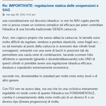
Re: IMPORTANTE: regolazione statica delle sospensioni e
SAG
M
mar ago 09, 2011 4:41 pm
e
s
una considerazione sul discorso idraulica: io non ho MAI capito perchè
s
non si possa creare un sistema semplice ed efficace per poter controllare
a
g
l'idraulica di una forcella tradizionale SENZA cartuccia.
g
i
o
Anzi, non capisco proprio che senso abbia la cartuccia: le lamelle sono
molto difficili da regolare, tendono a perdere elasticità, sono fragili ecc....
se ad esempio al posto della cartuccia si avessero due cilindri forati
sovrapposti, entrambi con una serie di buchi in posizioni tali da
permettere una vasta serie di combinazioni, facendo scorrere l'olio
all'interno e spostando (girando o alzando/abbassando) solo UNO di
questi cilindri si potrebbe avere una regolazione idraulica efficace,
duratura e soprattutto estremamente economica.
secondo me, diventerebbe lo standard per molte moto entry level o di
altro genere.
Con l'SV non ne avevo idea, ma ora che ho una ciclistica interamente
regolabile mi rendo conto di quanto l'idraulica sia FONDAMENTALE,
cambia il comportamento della moto molto più di un diverso K o un
diverso tipo (lineare,progressiva) di molla.