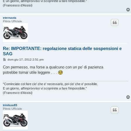
E un giorno, all'improvviso vi scoprirete a fare l'impossibile."
(Francesco d'Assisi)
eternauta
Pilota Ufficiale
Re: IMPORTANTE: regolazione statica delle sospensioni e
SAG
M
dom giu 17, 2012 2:51 pm
e
s
Con permesso, ma forse a qualcuno con un po' di pazienza
s
potrebbe tornar utile leggere . . .
a
g
g
i
"Cominciate col fare cio' che e' necessario, poi cio' che e' possibile.
o
E un giorno, all'improvviso vi scoprirete a fare l'impossibile."
(Francesco d'Assisi)
trinikos85
Pilota Ufficiale