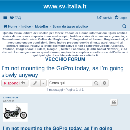
www.sv-italia.it
FAQ
Iscriviti
Login
C
Home
Indice
MotoBar
Spam da tasso alcolico
Questo forum utilizza dei Cookie per tenere traccia di alcune informazioni. Quali notifica
e
visiva di una nuova risposta in un vostro topic, Notifica visiva di un nuovo argomento, e
Mantenimento dello stato Online del Registrato. Collegandosi al forum o Registrandosi, si
r
accettano queste condizioni. Sono inoltre presenti cookie di terze parti, esterni al
software phpBB, relativi a (titolo esemplificativo e non esaustivo) Google Adsense,
c
Youtube, ImageShack, Histats, Google+, Twitter, Facebook, (e altri Social Network), e ad
altri siti. La navigazione su questo forum, implica la completa accettazione dell’utilizzo di
a
ogni tipologia di cookie esistente su sv-italia.it.
VECCHIO FORUM
I'm not mounting the GoPro today, as I'm going
slowly anyway
Cerca
Ricerca avan
Rispondi
4 messaggi • Pagina
1
di
1
anncarson
Cancello
I'm not mounting the GoPro today, as I'm going