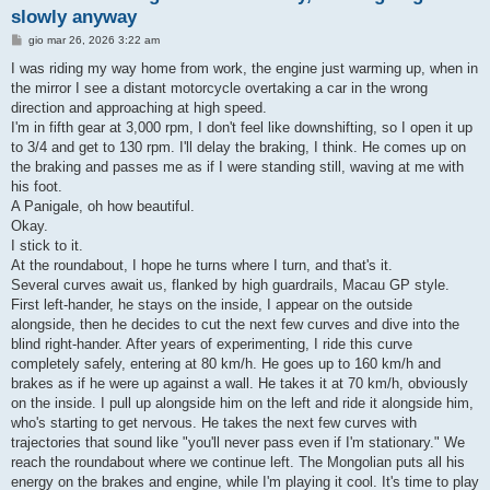
slowly anyway
M
gio mar 26, 2026 3:22 am
e
s
I was riding my way home from work, the engine just warming up, when in
s
the mirror I see a distant motorcycle overtaking a car in the wrong
a
g
direction and approaching at high speed.
g
I'm in fifth gear at 3,000 rpm, I don't feel like downshifting, so I open it up
i
o
to 3/4 and get to 130 rpm. I'll delay the braking, I think. He comes up on
the braking and passes me as if I were standing still, waving at me with
his foot.
A Panigale, oh how beautiful.
Okay.
I stick to it.
At the roundabout, I hope he turns where I turn, and that's it.
Several curves await us, flanked by high guardrails, Macau GP style.
First left-hander, he stays on the inside, I appear on the outside
alongside, then he decides to cut the next few curves and dive into the
blind right-hander. After years of experimenting, I ride this curve
completely safely, entering at 80 km/h. He goes up to 160 km/h and
brakes as if he were up against a wall. He takes it at 70 km/h, obviously
on the inside. I pull up alongside him on the left and ride it alongside him,
who's starting to get nervous. He takes the next few curves with
trajectories that sound like "you'll never pass even if I'm stationary." We
reach the roundabout where we continue left. The Mongolian puts all his
energy on the brakes and engine, while I'm playing it cool. It's time to play