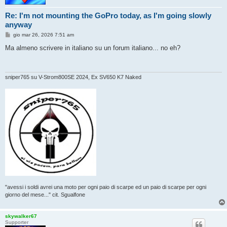
Re: I'm not mounting the GoPro today, as I'm going slowly
anyway
M
gio mar 26, 2026 7:51 am
e
s
Ma almeno scrivere in italiano su un forum italiano... no eh?
s
a
g
g
i
sniper765 su V-Strom800SE 2024, Ex SV650 K7 Naked
o
"avessi i soldi avrei una moto per ogni paio di scarpe ed un paio di scarpe per ogni
giorno del mese..." cit. Sgualfone
skywalker67
Supporter