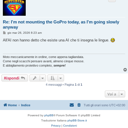
Re: I'm not mounting the GoPro today, as I'm going slowly
anyway
M
gio mar 26, 2026 8:23 am
e
s
All'AI non hanno detto che esiste una AI che ti insegna le lingue.
s
a
g
g
i
Moto meccanicamente in ordine, come appena tagliandata.
o
Come negli scacchi pensare avanti, almeno cinque mosse.
E abbigliamento protettivo completo,
sempre!
Rispondi
4 messaggi • Pagina
1
di
1
Vai a
Home
Indice
Tutti gli orari sono
UTC+02:00
Powered by
phpBB
® Forum Software © phpBB Limited
Traduzione Italiana
phpBB-Store.it
Privacy
|
Condizioni