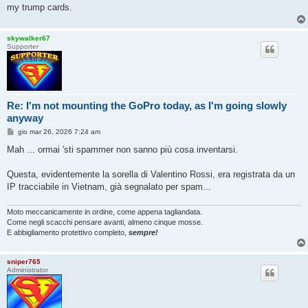
my trump cards.
skywalker67
Supporter
Re: I'm not mounting the GoPro today, as I'm going slowly
anyway
M
gio mar 26, 2026 7:24 am
e
s
Mah ... ormai 'sti spammer non sanno più cosa inventarsi.
s
a
g
Questa, evidentemente la sorella di Valentino Rossi, era registrata da un
g
IP tracciabile in Vietnam, già segnalato per spam...
i
o
Moto meccanicamente in ordine, come appena tagliandata.
Come negli scacchi pensare avanti, almeno cinque mosse.
E abbigliamento protettivo completo,
sempre!
sniper765
Administrator