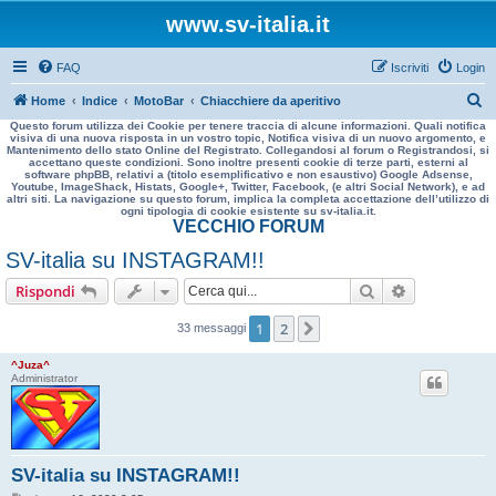
www.sv-italia.it
FAQ
Iscriviti
Login
C
Home
Indice
MotoBar
Chiacchiere da aperitivo
Questo forum utilizza dei Cookie per tenere traccia di alcune informazioni. Quali notifica
e
visiva di una nuova risposta in un vostro topic, Notifica visiva di un nuovo argomento, e
Mantenimento dello stato Online del Registrato. Collegandosi al forum o Registrandosi, si
r
accettano queste condizioni. Sono inoltre presenti cookie di terze parti, esterni al
software phpBB, relativi a (titolo esemplificativo e non esaustivo) Google Adsense,
c
Youtube, ImageShack, Histats, Google+, Twitter, Facebook, (e altri Social Network), e ad
altri siti. La navigazione su questo forum, implica la completa accettazione dell’utilizzo di
a
ogni tipologia di cookie esistente su sv-italia.it.
VECCHIO FORUM
SV-italia su INSTAGRAM!!
Cerca
Ricerca avan
Rispondi
1
2
Prossimo
33 messaggi
^Juza^
Administrator
SV-italia su INSTAGRAM!!