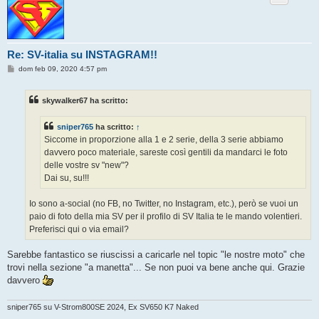
Re: SV-italia su INSTAGRAM!!
M
dom feb 09, 2020 4:57 pm
e
s
s
skywalker67 ha scritto:
a
g
g
sniper765
ha scritto:
↑
i
o
Siccome in proporzione alla 1 e 2 serie, della 3 serie abbiamo
davvero poco materiale, sareste così gentili da mandarci le foto
delle vostre sv "new"?
Dai su, su!!!
Io sono a-social (no FB, no Twitter, no Instagram, etc.), però se vuoi un
paio di foto della mia SV per il profilo di SV Italia te le mando volentieri.
Preferisci qui o via email?
Sarebbe fantastico se riuscissi a caricarle nel topic "le nostre moto" che
trovi nella sezione "a manetta"... Se non puoi va bene anche qui. Grazie
davvero
sniper765 su V-Strom800SE 2024, Ex SV650 K7 Naked