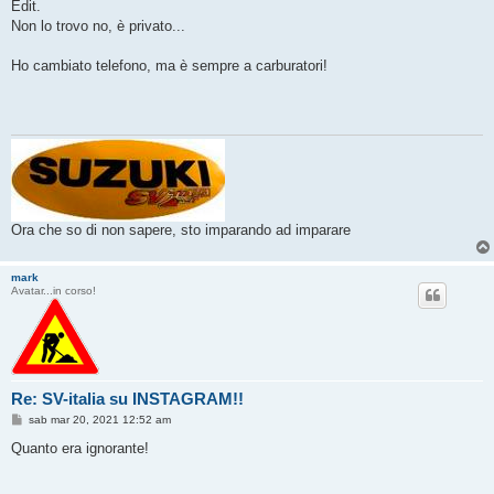
Edit.
Non lo trovo no, è privato...
Ho cambiato telefono, ma è sempre a carburatori!
Ora che so di non sapere, sto imparando ad imparare
mark
Avatar...in corso!
Re: SV-italia su INSTAGRAM!!
M
sab mar 20, 2021 12:52 am
e
s
Quanto era ignorante!
s
a
g