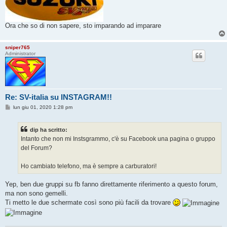
Ora che so di non sapere, sto imparando ad imparare
sniper765
Administrator
Re: SV-italia su INSTAGRAM!!
M
lun giu 01, 2020 1:28 pm
e
s
s
dip ha scritto:
a
g
Intanto che non mi Instsgrammo, c'è su Facebook una pagina o gruppo
g
del Forum?
i
o
Ho cambiato telefono, ma è sempre a carburatori!
Yep, ben due gruppi su fb fanno direttamente riferimento a questo forum,
ma non sono gemelli.
Ti metto le due schermate così sono più facili da trovare