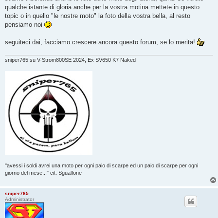
g
qualche istante di gloria anche per la vostra motina mettete in questo
g
topic o in quello "le nostre moto" la foto della vostra bella, al resto
i
o
pensiamo noi
seguiteci dai, facciamo crescere ancora questo forum, se lo merita!
sniper765 su V-Strom800SE 2024, Ex SV650 K7 Naked
"avessi i soldi avrei una moto per ogni paio di scarpe ed un paio di scarpe per ogni
giorno del mese..." cit. Sgualfone
sniper765
Administrator