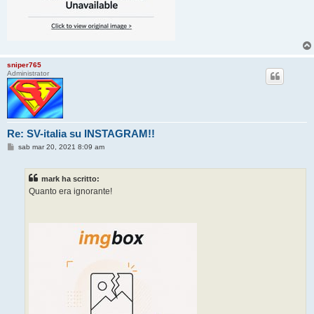
sniper765
Administrator
Re: SV-italia su INSTAGRAM!!
M
sab mar 20, 2021 8:09 am
e
s
s
mark ha scritto:
a
g
Quanto era ignorante!
g
i
o