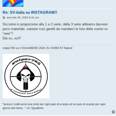
Re: SV-italia su INSTAGRAM!!
M
dom feb 09, 2020 9:31 am
e
s
Siccome in proporzione alla 1 e 2 serie, della 3 serie abbiamo davvero
s
poco materiale, sareste così gentili da mandarci le foto delle vostre sv
a
g
"new"?
g
Dai su, su!!!
i
o
sniper765 su V-Strom800SE 2024, Ex SV650 K7 Naked
"avessi i soldi avrei una moto per ogni paio di scarpe ed un paio di scarpe per ogni
giorno del mese..." cit. Sgualfone