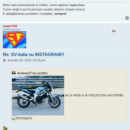
g
i
Moto meccanicamente in ordine, come appena tagliandata.
o
Come negli scacchi pensare avanti, almeno cinque mosse.
E abbigliamento protettivo completo,
sempre!
sniper765
Administrator
Re: SV-italia su INSTAGRAM!!
M
dom feb 20, 2022 10:23 pm
e
s
s
Andrea77 ha scritto:
a
g
g
i
o
se si vede e la mia piccola vecchietta