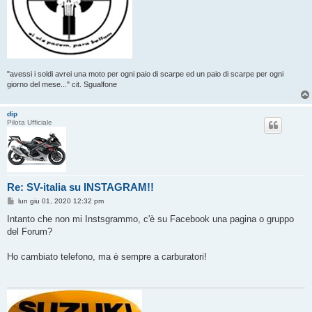
"avessi i soldi avrei una moto per ogni paio di scarpe ed un paio di scarpe per ogni
giorno del mese..." cit. Sgualfone
dip
Pilota Ufficiale
Re: SV-italia su INSTAGRAM!!
M
lun giu 01, 2020 12:32 pm
e
s
Intanto che non mi Instsgrammo, c'è su Facebook una pagina o gruppo
s
del Forum?
a
g
g
Ho cambiato telefono, ma è sempre a carburatori!
i
o