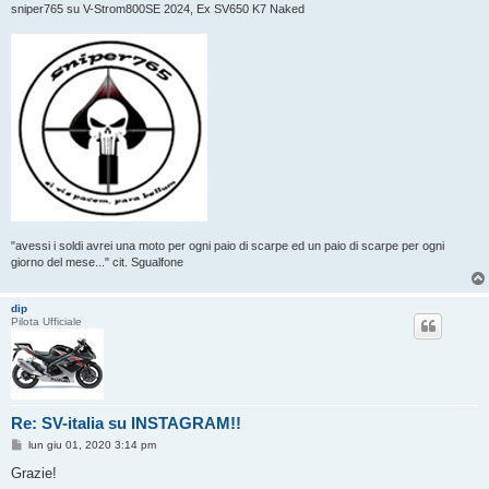
sniper765 su V-Strom800SE 2024, Ex SV650 K7 Naked
"avessi i soldi avrei una moto per ogni paio di scarpe ed un paio di scarpe per ogni
giorno del mese..." cit. Sgualfone
dip
Pilota Ufficiale
Re: SV-italia su INSTAGRAM!!
M
lun giu 01, 2020 3:14 pm
e
s
Grazie!
s