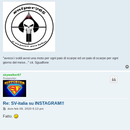
"avessi i soldi avrei una moto per ogni paio di scarpe ed un paio di scarpe per ogni
giorno del mese..." cit. Sgualfone
skywalker67
Supporter
Re: SV-italia su INSTAGRAM!!
M
dom feb 09, 2020 6:13 pm
e
s
Fatto.
s
a
g
g