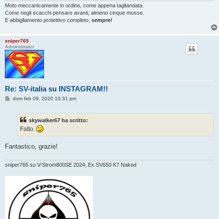
i
Moto meccanicamente in ordine, come appena tagliandata.
o
Come negli scacchi pensare avanti, almeno cinque mosse.
E abbigliamento protettivo completo,
sempre!
sniper765
Administrator
Re: SV-italia su INSTAGRAM!!
M
dom feb 09, 2020 10:31 pm
e
s
s
skywalker67 ha scritto:
a
g
Fatto.
g
i
o
Fantastico, grazie!
sniper765 su V-Strom800SE 2024, Ex SV650 K7 Naked