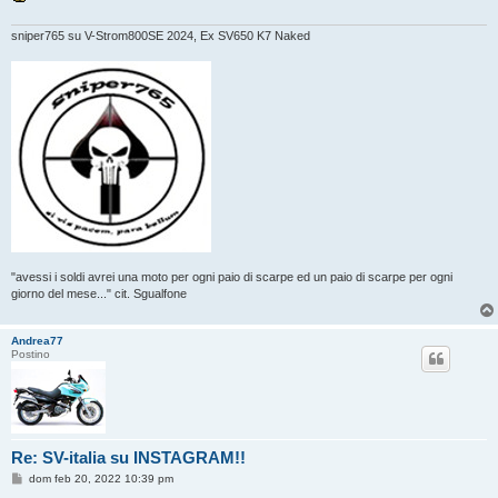
sniper765 su V-Strom800SE 2024, Ex SV650 K7 Naked
"avessi i soldi avrei una moto per ogni paio di scarpe ed un paio di scarpe per ogni
giorno del mese..." cit. Sgualfone
Andrea77
Postino
Re: SV-italia su INSTAGRAM!!
M
dom feb 20, 2022 10:39 pm
e