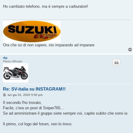
a
g
Ho cambiato telefono, ma è sempre a carburatori!
g
i
o
Ora che so di non sapere, sto imparando ad imparare
dip
Pilota Ufficiale
Re: SV-italia su INSTAGRAM!!
M
lun giu 01, 2020 5:50 pm
e
s
Il secondo l'ho trovato,
s
Facile, c'era un post di Sniper765...
a
g
Se ad amministrare il gruppo siete sempre voi, capite subito che sono io.
g
i
o
Il primo, col logo del forum, non lo trovo.