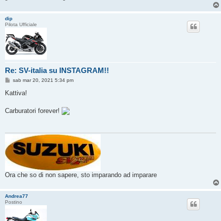
dip
Pilota Ufficiale
Re: SV-italia su INSTAGRAM!!
M
sab mar 20, 2021 5:34 pm
e
s
Kattiva!
s
a
g
Carburatori forever!
g
i
o
Ora che so di non sapere, sto imparando ad imparare
Andrea77
Postino