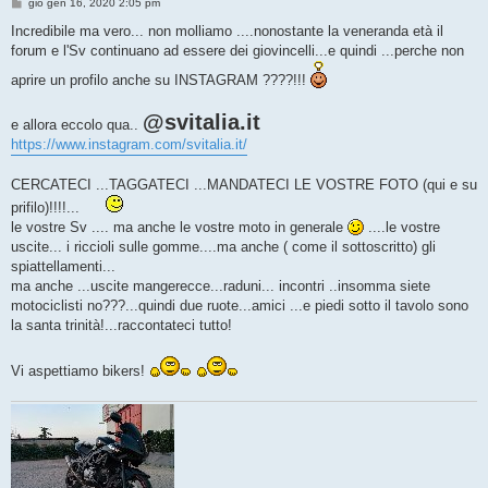
M
gio gen 16, 2020 2:05 pm
e
s
Incredibile ma vero... non molliamo ....nonostante la veneranda età il
s
forum e l'Sv continuano ad essere dei giovincelli...e quindi ...perche non
a
g
aprire un profilo anche su INSTAGRAM ????!!!
g
i
o
@svitalia.it
e allora eccolo qua..
https://www.instagram.com/svitalia.it/
CERCATECI ...TAGGATECI ...MANDATECI LE VOSTRE FOTO (qui e su
prifilo)!!!!...
le vostre Sv .... ma anche le vostre moto in generale
....le vostre
uscite... i riccioli sulle gomme....ma anche ( come il sottoscritto) gli
spiattellamenti...
ma anche ...uscite mangerecce...raduni... incontri ..insomma siete
motociclisti no???...quindi due ruote...amici ...e piedi sotto il tavolo sono
la santa trinità!...raccontateci tutto!
Vi aspettiamo bikers!