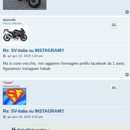
Mathsl96
Pilota Ufficiale
Re: SV-italia su INSTAGRAM!!
M
gio gen 16, 2020 2:44 pm
e
s
Ma io sono vecchio, non aggiorno l'immagine profilo facebook da 1 anno,
s
figuriamoci Instagram hahah
a
g
g
i
^Juza^
o
Administrator
Re: SV-italia su INSTAGRAM!!
M
gio gen 16, 2020 3:18 pm
e
s
s
Mathsl96
ha scritto:
↑