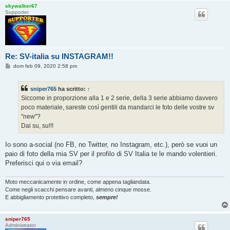
skywalker67
Supporter
Re: SV-italia su INSTAGRAM!!
M
dom feb 09, 2020 2:58 pm
e
s
s
sniper765
ha scritto:
↑
a
g
Siccome in proporzione alla 1 e 2 serie, della 3 serie abbiamo davvero
g
poco materiale, sareste così gentili da mandarci le foto delle vostre sv
i
o
"new"?
Dai su, su!!!
Io sono a-social (no FB, no Twitter, no Instagram, etc.), però se vuoi un
paio di foto della mia SV per il profilo di SV Italia te le mando volentieri.
Preferisci qui o via email?
Moto meccanicamente in ordine, come appena tagliandata.
Come negli scacchi pensare avanti, almeno cinque mosse.
E abbigliamento protettivo completo,
sempre!
sniper765
Administrator