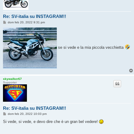
Re: SV-italia su INSTAGRAM!!
M
dom feb 20, 2022 9:31 pm
e
s
s
a
g
g
se si vede e la mia piccola vecchietta
i
o
skywalker67
Supporter
Re: SV-italia su INSTAGRAM!!
M
dom feb 20, 2022 10:03 pm
e
s
Si vede, si vede, e devo dire che è un gran bel vedere!
s
a
g