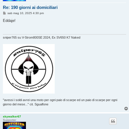
Re: 190 giorni ai domiciliari
M
sab mag 10, 2025 4:30 pm
e
s
Eddaje!
s
a
g
g
i
sniper765 su V-Strom800SE 2024, Ex SV650 K7 Naked
o
"avessi i soldi avrei una moto per ogni paio di scarpe ed un paio di scarpe per ogni
giorno del mese..." cit. Sgualfone
skywalker67
Supporter