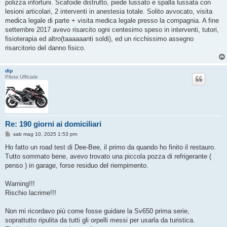
polizza infortuni. Scafoide distrutto, piede lussato e spalla lussata con
lesioni articolari, 2 interventi in anestesia totale. Solito avvocato, visita
medica legale di parte + visita medica legale presso la compagnia. A fine
settembre 2017 avevo risarcito ogni centesimo speso in interventi, tutori,
fisioterapia ed altro(taaaaaanti soldi), ed un ricchissimo assegno
risarcitorio del danno fisico.
dip
Pilota Ufficiale
Re: 190 giorni ai domiciliari
M
sab mag 10, 2025 1:53 pm
e
s
Ho fatto un road test di Dee-Bee, il primo da quando ho finito il restauro.
s
Tutto sommato bene, avevo trovato una piccola pozza di refrigerante (
a
g
penso ) in garage, forse residuo del riempimento.
g
i
o
Warning!!!
Rischio lacrime!!!
Non mi ricordavo più come fosse guidare la Sv650 prima serie,
soprattutto ripulita da tutti gli orpelli messi per usarla da turistica.