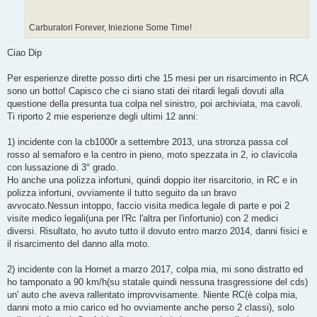
Carburatori Forever, Iniezione Some Time!
Ciao Dip
Per esperienze dirette posso dirti che 15 mesi per un risarcimento in RCA
sono un botto! Capisco che ci siano stati dei ritardi legali dovuti alla
questione della presunta tua colpa nel sinistro, poi archiviata, ma cavoli.
Ti riporto 2 mie esperienze degli ultimi 12 anni:
1) incidente con la cb1000r a settembre 2013, una stronza passa col
rosso al semaforo e la centro in pieno, moto spezzata in 2, io clavicola
con lussazione di 3° grado.
Ho anche una polizza infortuni, quindi doppio iter risarcitorio, in RC e in
polizza infortuni, ovviamente il tutto seguito da un bravo
avvocato.Nessun intoppo, faccio visita medica legale di parte e poi 2
visite medico legali(una per l'Rc l'altra per l'infortunio) con 2 medici
diversi. Risultato, ho avuto tutto il dovuto entro marzo 2014, danni fisici e
il risarcimento del danno alla moto.
2) incidente con la Hornet a marzo 2017, colpa mia, mi sono distratto ed
ho tamponato a 90 km/h(su statale quindi nessuna trasgressione del cds)
un' auto che aveva rallentato improvvisamente. Niente RC(è colpa mia,
danni moto a mio carico ed ho ovviamente anche perso 2 classi), solo