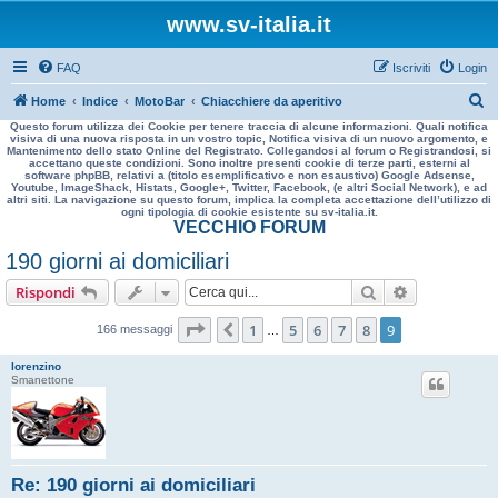
www.sv-italia.it
FAQ
Iscriviti
Login
C
Home
Indice
MotoBar
Chiacchiere da aperitivo
Questo forum utilizza dei Cookie per tenere traccia di alcune informazioni. Quali notifica
e
visiva di una nuova risposta in un vostro topic, Notifica visiva di un nuovo argomento, e
Mantenimento dello stato Online del Registrato. Collegandosi al forum o Registrandosi, si
r
accettano queste condizioni. Sono inoltre presenti cookie di terze parti, esterni al
software phpBB, relativi a (titolo esemplificativo e non esaustivo) Google Adsense,
c
Youtube, ImageShack, Histats, Google+, Twitter, Facebook, (e altri Social Network), e ad
altri siti. La navigazione su questo forum, implica la completa accettazione dell’utilizzo di
a
ogni tipologia di cookie esistente su sv-italia.it.
VECCHIO FORUM
190 giorni ai domiciliari
Cerca
Ricerca avan
Rispondi
Pagina
9
di
9
1
5
6
7
8
9
Precedente
166 messaggi
…
lorenzino
Smanettone
Re: 190 giorni ai domiciliari