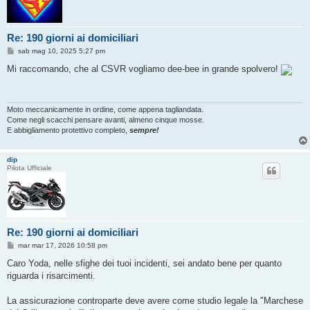
Re: 190 giorni ai domiciliari
M
sab mag 10, 2025 5:27 pm
e
s
Mi raccomando, che al CSVR vogliamo dee-bee in grande spolvero!
s
a
g
g
i
Moto meccanicamente in ordine, come appena tagliandata.
o
Come negli scacchi pensare avanti, almeno cinque mosse.
E abbigliamento protettivo completo,
sempre!
dip
Pilota Ufficiale
Re: 190 giorni ai domiciliari
M
mar mar 17, 2026 10:58 pm
e
s
Caro Yoda, nelle sfighe dei tuoi incidenti, sei andato bene per quanto
s
riguarda i risarcimenti.
a
g
g
La assicurazione controparte deve avere come studio legale la "Marchese
i