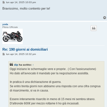
M
lun apr 14, 2025 10:03 pm
e
s
Bravissimo, molto contento per te!
s
a
g
g
i
yoda
o
Pilota Ufficiale
Re: 190 giorni ai domiciliari
M
lun apr 14, 2025 10:32 pm
e
s
s
dip
ha scritto:
↑
a
g
Oggi iniziano le schermaglie vere e proprie . ( Con l'assicurazione)
g
Ho dato all'avvocato il mandato per la negoziazione assistita.
i
o
In pratica è una dichiarazione di guerra.
Se entro trenta giorni non abbiamo una risposta con una cifra congrua
di risarcimento, si va in causa.
Essere interamente risarcito in meno di 15 mesi mi sembra strano.
D'altronde 600€ per mezzo rottame li ho già incassati.