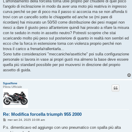
L'affondamento della forcella torna utile proprio per chiudere di quel poco
l'angolo di inclinazione in modo da aver una moto più reatriva in ingresso
curva perché se per di poco ma il passo si accorcia ma se non affonda ti
trovi con un cancello sotto le chiappette ed anche se (mi pare di
ricordare) hai misurato un 50/50 come distribuzione dei pesi magari non
riesci a dare il giusto peso all'anteriore quindi hai provato a rifare la misura
con te seduto in moto in assetto neutro? Potresti scoprire che stai
scaricando molto più peso sul posteriore di quanto in realtà non sembri ed
ecco che la forca in estensione torna con violenza proprio perché non
trova il carico a frenarla/rallentarla...
Sono tutte considerazioni "meccaniche/asettiche" poi sulla configurazione
personale si lavora in vase ai propri gusti ma almeno la base deve essere
quella più standard possibile per poi muoversi in direzione del proprio
assetto di guida.
Sgualfone
Pilota Ufficiale
Re: Modifica forcella triumph 955 2000
M
mer set 24, 2025 10:08 am
e
s
P.s. dimenticavo ed aggiungo con uno pneumatico con spalla più alta
s