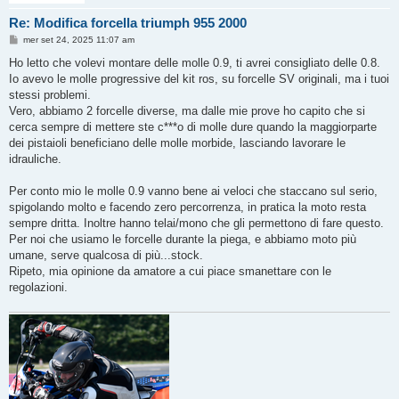
Re: Modifica forcella triumph 955 2000
M
mer set 24, 2025 11:07 am
e
s
Ho letto che volevi montare delle molle 0.9, ti avrei consigliato delle 0.8.
s
Io avevo le molle progressive del kit ros, su forcelle SV originali, ma i tuoi
a
g
stessi problemi.
g
Vero, abbiamo 2 forcelle diverse, ma dalle mie prove ho capito che si
i
o
cerca sempre di mettere ste c***o di molle dure quando la maggiorparte
dei pistaioli beneficiano delle molle morbide, lasciando lavorare le
idrauliche.
Per conto mio le molle 0.9 vanno bene ai veloci che staccano sul serio,
spigolando molto e facendo zero percorrenza, in pratica la moto resta
sempre dritta. Inoltre hanno telai/mono che gli permettono di fare questo.
Per noi che usiamo le forcelle durante la piega, e abbiamo moto più
umane, serve qualcosa di più...stock.
Ripeto, mia opinione da amatore a cui piace smanettare con le
regolazioni.