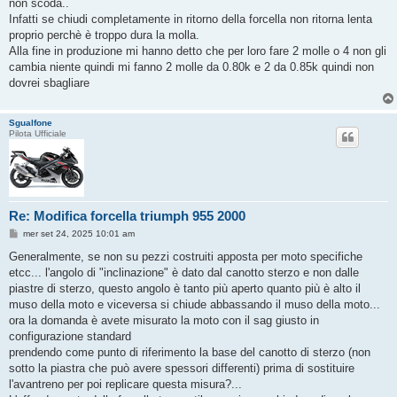
non scoda..
Infatti se chiudi completamente in ritorno della forcella non ritorna lenta
proprio perchè è troppo dura la molla.
Alla fine in produzione mi hanno detto che per loro fare 2 molle o 4 non gli
cambia niente quindi mi fanno 2 molle da 0.80k e 2 da 0.85k quindi non
dovrei sbagliare
Sgualfone
Pilota Ufficiale
Re: Modifica forcella triumph 955 2000
M
mer set 24, 2025 10:01 am
e
s
Generalmente, se non su pezzi costruiti apposta per moto specifiche
s
etcc... l'angolo di "inclinazione" è dato dal canotto sterzo e non dalle
a
g
piastre di sterzo, questo angolo è tanto più aperto quanto più è alto il
g
muso della moto e viceversa si chiude abbassando il muso della moto...
i
o
ora la domanda è avete misurato la moto con il sag giusto in
configurazione standard
prendendo come punto di riferimento la base del canotto di sterzo (non
sotto la piastra che può avere spessori differenti) prima di sostituire
l'avantreno per poi replicare questa misura?...