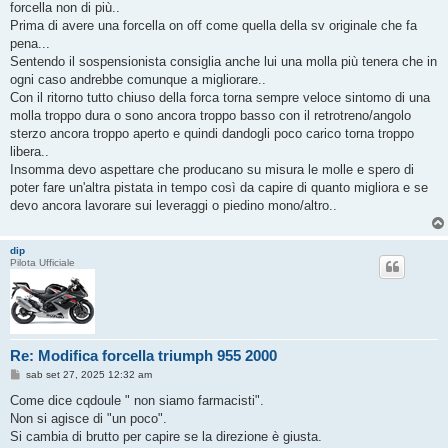
forcella non di più..
Prima di avere una forcella on off come quella della sv originale che fa
pena...
Sentendo il sospensionista consiglia anche lui una molla più tenera che in
ogni caso andrebbe comunque a migliorare..
Con il ritorno tutto chiuso della forca torna sempre veloce sintomo di una
molla troppo dura o sono ancora troppo basso con il retrotreno/angolo
sterzo ancora troppo aperto e quindi dandogli poco carico torna troppo
libera..
Insomma devo aspettare che producano su misura le molle e spero di
poter fare un'altra pistata in tempo così da capire di quanto migliora e se
devo ancora lavorare sui leveraggi o piedino mono/altro..
dip
Pilota Ufficiale
Re: Modifica forcella triumph 955 2000
M
sab set 27, 2025 12:32 am
e
s
Come dice cqdoule " non siamo farmacisti".
s
Non si agisce di "un poco".
a
g
Si cambia di brutto per capire se la direzione è giusta.
g