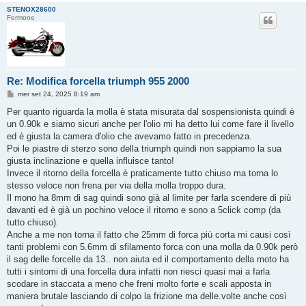
STENOX28600
Fermone
Re: Modifica forcella triumph 955 2000
M
mer set 24, 2025 8:19 am
e
s
Per quanto riguarda la molla è stata misurata dal sospensionista quindi è
s
un 0.90k e siamo sicuri anche per l'olio mi ha detto lui come fare il livello
a
g
ed è giusta la camera d'olio che avevamo fatto in precedenza.
g
Poi le piastre di sterzo sono della triumph quindi non sappiamo la sua
i
o
giusta inclinazione e quella influisce tanto!
Invece il ritorno della forcella è praticamente tutto chiuso ma torna lo
stesso veloce non frena per via della molla troppo dura.
Il mono ha 8mm di sag quindi sono già al limite per farla scendere di più
davanti ed è già un pochino veloce il ritorno e sono a 5click comp (da
tutto chiuso).
Anche a me non torna il fatto che 25mm di forca più corta mi causi così
tanti problemi con 5.6mm di sfilamento forca con una molla da 0.90k però
il sag delle forcelle da 13.. non aiuta ed il comportamento della moto ha
tutti i sintomi di una forcella dura infatti non riesci quasi mai a farla
scodare in staccata a meno che freni molto forte e scali apposta in
maniera brutale lasciando di colpo la frizione ma delle.volte anche così