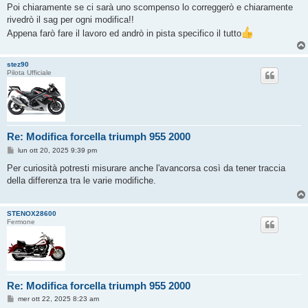
Poi chiaramente se ci sarà uno scompenso lo correggerò e chiaramente
rivedrò il sag per ogni modifica!!
Appena farò fare il lavoro ed andrò in pista specifico il tutto
stez90
Pilota Ufficiale
Re: Modifica forcella triumph 955 2000
M
lun ott 20, 2025 9:39 pm
e
s
Per curiosità potresti misurare anche l'avancorsa così da tener traccia
s
della differenza tra le varie modifiche.
a
g
g
i
STENOX28600
o
Fermone
Re: Modifica forcella triumph 955 2000
M
mer ott 22, 2025 8:23 am
e