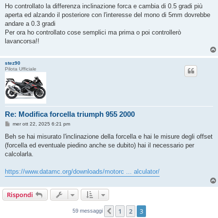
s
Ho controllato la differenza inclinazione forca e cambia di 0.5 gradi più
s
aperta ed alzando il posteriore con l'interesse del mono di 5mm dovrebbe
a
g
andare a 0.3 gradi
g
Per ora ho controllato cose semplici ma prima o poi controllerò
i
o
lavancorsa!!
stez90
Pilota Ufficiale
Re: Modifica forcella triumph 955 2000
M
mer ott 22, 2025 6:21 pm
e
s
Beh se hai misurato l'inclinazione della forcella e hai le misure degli offset
s
(forcella ed eventuale piedino anche se dubito) hai il necessario per
a
g
calcolarla.
g
i
o
https://www.datamc.org/downloads/motorc ... alculator/
Rispondi
1
2
3
Precedente
59 messaggi