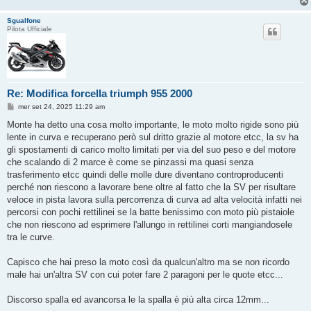
Sgualfone
Pilota Ufficiale
Re: Modifica forcella triumph 955 2000
M
mer set 24, 2025 11:29 am
e
s
Monte ha detto una cosa molto importante, le moto molto rigide sono più
s
lente in curva e recuperano però sul dritto grazie al motore etcc, la sv ha
a
g
gli spostamenti di carico molto limitati per via del suo peso e del motore
g
che scalando di 2 marce è come se pinzassi ma quasi senza
i
o
trasferimento etcc quindi delle molle dure diventano controproducenti
perché non riescono a lavorare bene oltre al fatto che la SV per risultare
veloce in pista lavora sulla percorrenza di curva ad alta velocità infatti nei
percorsi con pochi rettilinei se la batte benissimo con moto più pistaiole
che non riescono ad esprimere l'allungo in rettilinei corti mangiandosele
tra le curve.
Capisco che hai preso la moto così da qualcun'altro ma se non ricordo
male hai un'altra SV con cui poter fare 2 paragoni per le quote etcc...
Discorso spalla ed avancorsa le la spalla è più alta circa 12mm...