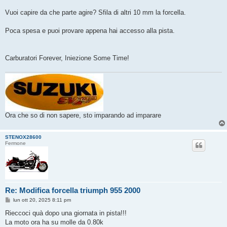
i
o
Vuoi capire da che parte agire? Sfila di altri 10 mm la forcella.
Poca spesa e puoi provare appena hai accesso alla pista.
Carburatori Forever, Iniezione Some Time!
Ora che so di non sapere, sto imparando ad imparare
STENOX28600
Fermone
Re: Modifica forcella triumph 955 2000
M
lun ott 20, 2025 8:11 pm
e
s
Rieccoci quà dopo una giornata in pista!!!
s
La moto ora ha su molle da 0.80k
a