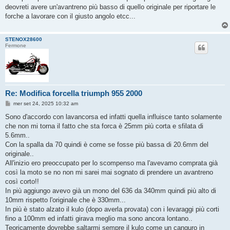
deovreti avere un'avantreno più basso di quello originale per riportare le
forche a lavorare con il giusto angolo etcc...
STENOX28600
Fermone
Re: Modifica forcella triumph 955 2000
M
mer set 24, 2025 10:32 am
e
s
Sono d'accordo con lavancorsa ed infatti quella influisce tanto solamente
s
che non mi torna il fatto che sta forca è 25mm più corta e sfilata di
a
g
5.6mm..
g
Con la spalla da 70 quindi è come se fosse più bassa di 20.6mm del
i
o
originale..
All'inizio ero preoccupato per lo scompenso ma l'avevamo comprata già
così la moto se no non mi sarei mai sognato di prendere un avantreno
così corto!!
In più aggiungo avevo già un mono del 636 da 340mm quindi più alto di
10mm rispetto l'originale che è 330mm...
In più è stato alzato il kulo (dopo averla provata) con i levaraggi più corti
fino a 100mm ed infatti girava meglio ma sono ancora lontano..
Teoricamente dovrebbe saltarmi sempre il kulo come un canguro in