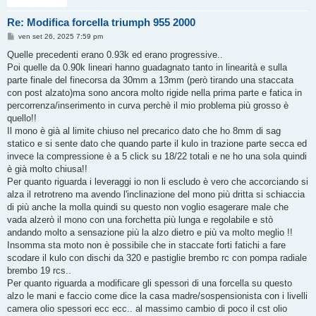
Re: Modifica forcella triumph 955 2000
M
ven set 26, 2025 7:59 pm
e
s
Quelle precedenti erano 0.93k ed erano progressive..
s
Poi quelle da 0.90k lineari hanno guadagnato tanto in linearità e sulla
a
g
parte finale del finecorsa da 30mm a 13mm (però tirando una staccata
g
con post alzato)ma sono ancora molto rigide nella prima parte e fatica in
i
o
percorrenza/inserimento in curva perchè il mio problema più grosso è
quello!!
Il mono è già al limite chiuso nel precarico dato che ho 8mm di sag
statico e si sente dato che quando parte il kulo in trazione parte secca ed
invece la compressione è a 5 click su 18/22 totali e ne ho una sola quindi
è già molto chiusa!!
Per quanto riguarda i leveraggi io non li escludo è vero che accorciando si
alza il retrotreno ma avendo l'inclinazione del mono più dritta si schiaccia
di più anche la molla quindi su questo non voglio esagerare male che
vada alzerò il mono con una forchetta più lunga e regolabile e stò
andando molto a sensazione più la alzo dietro e più va molto meglio !!
Insomma sta moto non è possibile che in staccate forti fatichi a fare
scodare il kulo con dischi da 320 e pastiglie brembo rc con pompa radiale
brembo 19 rcs..
Per quanto riguarda a modificare gli spessori di una forcella su questo
alzo le mani e faccio come dice la casa madre/sospensionista con i livelli
camera olio spessori ecc ecc.. al massimo cambio di poco il cst olio