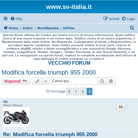
www.sv-italia.it
FAQ
Iscriviti
Login
C
Home
Indice
MotoManetta
InPista
Questo forum utilizza dei Cookie per tenere traccia di alcune informazioni. Quali notifica
e
visiva di una nuova risposta in un vostro topic, Notifica visiva di un nuovo argomento, e
Mantenimento dello stato Online del Registrato. Collegandosi al forum o Registrandosi, si
r
accettano queste condizioni. Sono inoltre presenti cookie di terze parti, esterni al
software phpBB, relativi a (titolo esemplificativo e non esaustivo) Google Adsense,
c
Youtube, ImageShack, Histats, Google+, Twitter, Facebook, (e altri Social Network), e ad
altri siti. La navigazione su questo forum, implica la completa accettazione dell’utilizzo di
a
ogni tipologia di cookie esistente su sv-italia.it.
VECCHIO FORUM
Modifica forcella triumph 955 2000
Cerca
Ricerca avan
Rispondi
1
2
3
Precedente
59 messaggi
dip
Pilota Ufficiale
Re: Modifica forcella triumph 955 2000