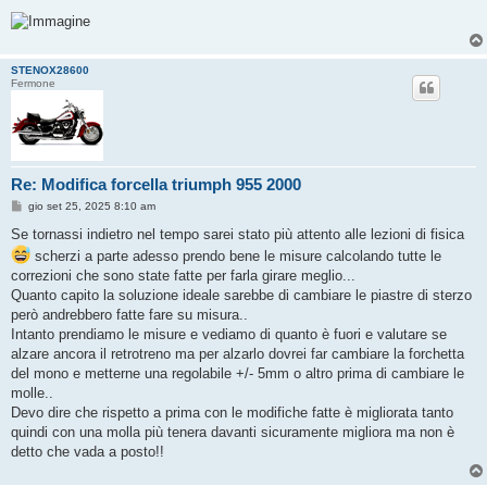
STENOX28600
Fermone
Re: Modifica forcella triumph 955 2000
M
gio set 25, 2025 8:10 am
e
s
Se tornassi indietro nel tempo sarei stato più attento alle lezioni di fisica
s
scherzi a parte adesso prendo bene le misure calcolando tutte le
a
g
correzioni che sono state fatte per farla girare meglio...
g
Quanto capito la soluzione ideale sarebbe di cambiare le piastre di sterzo
i
o
però andrebbero fatte fare su misura..
Intanto prendiamo le misure e vediamo di quanto è fuori e valutare se
alzare ancora il retrotreno ma per alzarlo dovrei far cambiare la forchetta
del mono e metterne una regolabile +/- 5mm o altro prima di cambiare le
molle..
Devo dire che rispetto a prima con le modifiche fatte è migliorata tanto
quindi con una molla più tenera davanti sicuramente migliora ma non è
detto che vada a posto!!