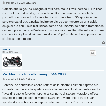
M
mer set 24, 2025 11:32 am
e
s
Calcola che la gsx ha bisogno di strizzare molto i freni perché il 4 in linea
s
non vuole scendere di giri e non ha molto freno motore cosa che le
a
g
permette un grande trasferimento di carico mentre la SV gradisce più la
g
percorrenza di curva pulita risultando più veloce rispetto ad una guida
i
o
spigolosa e con il suo bicilindrico come scali marcia sei fermo trasferendo
davvero poco carico all'anteriore... sono 2 moto molto differenti da guidare
e se vuoi spigolare devi avere molle un pò più morbide che le permettano
di abbassare il muso.
stez90
Pilota Ufficiale
Re: Modifica forcella triumph 955 2000
M
mer set 24, 2025 7:33 pm
e
s
Sarebbe da controllare anche l'offset delle piastre Triumph rispetto alle
s
originali, perchè anche quello cambia l'avancorsa. Praticamente quanto
a
g
"avanti" sono le forcelle rispetto al cannotto di sterzo. Maggiore offset
g
dovrebbe corrispondere a minore avancorsa visto che di fatto stiamo
i
o
spostando avanti la ruota rispetto alla proiezione dell'asse di sterzo.