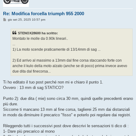
Re: Modifica forcella triumph 955 2000
M
gio set 25, 2025 10:57 pm
e
s
s
STENOX28600 ha scritto:
a
g
Montato le molle da 0.90k lineari..
g
...
i
o
1) La moto scende praticamente di 13/14mm di sag ...
2) Ed arrivo al massimo a 13mm dal fine corsa staccando forte con
anche il kulo della moto alzato (anche se di poco) prima invece avevo
due dita dal finecorsa...
Ti ho editato il tuo post perché non mi e chiaro il punto 1.
Ovvero : 13 mm di sag STATICO?
Punto 2): due dita ( mie) sono circa 30 mm, quindi quelle precedenti erano
più dure.
Siccome ti mancano 13 mm al fine corsa, taglierei 25 mm dai distanziali
in modo da diminuire il precarico "fisso" e poterlo poi regolare dai registri.
Rileggendo tutti i successivi post dove descrivi le sensazioni ti dico di :
1- Dare più precarico al mono