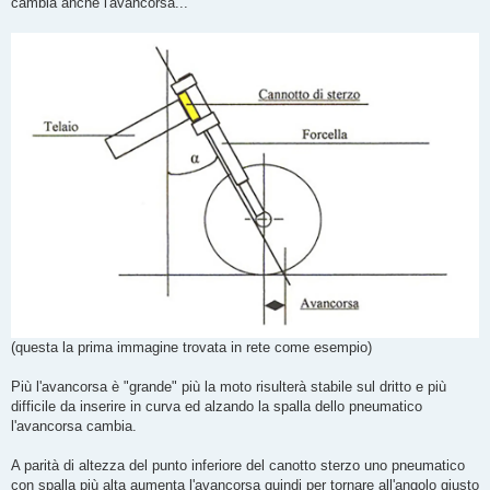
cambia anche l'avancorsa...
a
g
g
i
o
(questa la prima immagine trovata in rete come esempio)
Più l'avancorsa è "grande" più la moto risulterà stabile sul dritto e più
difficile da inserire in curva ed alzando la spalla dello pneumatico
l'avancorsa cambia.
A parità di altezza del punto inferiore del canotto sterzo uno pneumatico
con spalla più alta aumenta l'avancorsa quindi per tornare all'angolo giusto