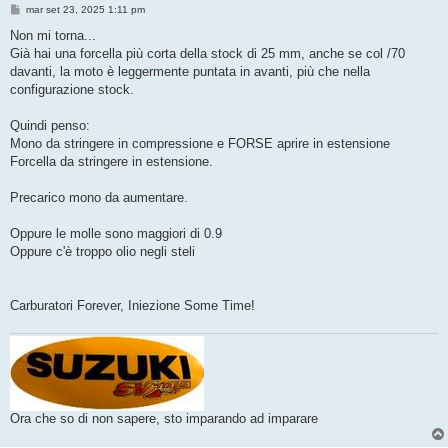
M
mar set 23, 2025 1:11 pm
e
s
Non mi torna...
s
Già hai una forcella più corta della stock di 25 mm, anche se col /70
a
g
davanti, la moto è leggermente puntata in avanti, più che nella
g
configurazione stock.
i
o
Quindi penso:
Mono da stringere in compressione e FORSE aprire in estensione
Forcella da stringere in estensione.
Precarico mono da aumentare.
Oppure le molle sono maggiori di 0.9
Oppure c'è troppo olio negli steli
Carburatori Forever, Iniezione Some Time!
Ora che so di non sapere, sto imparando ad imparare