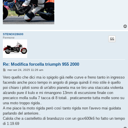
STENOX28600
Fermone
Re: Modifica forcella triumph 955 2000
M
mer set 24, 2025 11:26 am
e
s
Vero quello che dici ma io spigolo già nelle curve e freno tanto in ingresso
s
facendo anche poco tempo in angolo di piega quindi il mio stile è quello
a
g
poi chiaro i piloti sono di un'altro pianeta ma se tiro una staccata violenta
g
alzando pure il kulo e mi rimangono 13mm di escursione finale con
i
o
precarico molla sulla 7 tacca di 8 totali.. praticamente tutta molle sono su
una moto troppo rigida..
A me piace la moto rigida però così tanto rigida non l'avevo mai guidata
parlando del anteriore..
Calola che a castelletto.di branduzzo con un gsxr600k6 ho fatto un tempo
di 1:19.69