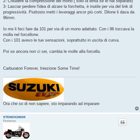
2- Chiudere la compressione del mono ( solo la lenta se le hai separate)
3- Lasciar perdere l'idea di alzare la forchetta, è inutile per via del link di
progressività. Piuttosto metti i leveraggi ancor più corti. Dilone li dava da
96mm.
Io me li feci fare da 101 per via di un mono adattato. Con i 96 toccava la
molla nel forcellone.
Con i 101 avevo le tue sensazioni, soprattutto in uscita di curva.
Poi se ancora non ci sei, cambia le molle alla forcella.
Carburatori Forever, Iniezione Some Time!
Ora che so di non sapere, sto imparando ad imparare
STENOX28600
Fermone