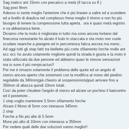
g
Sag statico ant 15mm con precarico a metà (4 tacca su 8 )
g
Sag post 8mm
i
o
Adesso si sente meglio l'anteriore che è più lineare a salire ed a scendere
ed a livello di draulica nel complesso frena meglio il ritorno e non ho più
bisogno di tenere la compressione tutta aperta.. ora è quasi metà registro
e va abbastanza bene..
Diciamo che la moto è migliorata in tutto ma sono ancora lontano dal
finecorsa nonostante ho alzato il kulo in staccata e sta moto non vuole
scodare neanche a piangere ed in percorrenza fatica ancora ma meno...
Ad oggi tutti gli step fatti tra biellette più corte sfilamento forche molle ant
ecc ecc ho avuto solamente migliorie quindi la strada è giusta e la moto è
stata utilizzata da due persone ed abbiamo quasi le stesse sensazioni
ma io sono il più rompicactus!!
Per me è rimasto solamente il problema delle quote ed un angolo di
sterzo ancora aperto che sistemerò con la modifica al mono del piedino
regolabile da 340mm(già chiesto al sospensionista)può arrivare fino a
350mm di altezza quindi 10mm totali..
Così da poter chiudere l'angolo di sterzo ed alzare un pochino il baricentro
ed il posteriore...
1 step voglio mantenere 5.5mm sfilamento forche
Alzare il Mono di 5mm con interasse 345mm
2 step
Forche a filo più alte di 5.5mm
Mono più alto di 10mm con interasse a 350mm
Per vedere quali delle due soluzioni vanno meglio!!