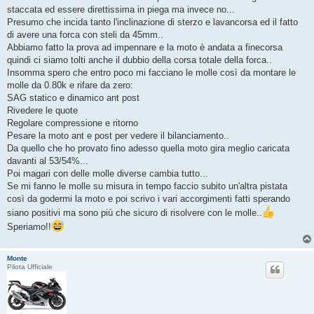
staccata ed essere direttissima in piega ma invece no...
Presumo che incida tanto l'inclinazione di sterzo e lavancorsa ed il fatto
di avere una forca con steli da 45mm..
Abbiamo fatto la prova ad impennare e la moto è andata a finecorsa
quindi ci siamo tolti anche il dubbio della corsa totale della forca..
Insomma spero che entro poco mi facciano le molle così da montare le
molle da 0.80k e rifare da zero:
SAG statico e dinamico ant post
Rivedere le quote
Regolare compressione e ritorno
Pesare la moto ant e post per vedere il bilanciamento..
Da quello che ho provato fino adesso quella moto gira meglio caricata
davanti al 53/54%...
Poi magari con delle molle diverse cambia tutto...
Se mi fanno le molle su misura in tempo faccio subito un'altra pistata
così da godermi la moto e poi scrivo i vari accorgimenti fatti sperando
siano positivi ma sono più che sicuro di risolvere con le molle..
Speriamo!!
Monte
Pilota Ufficiale