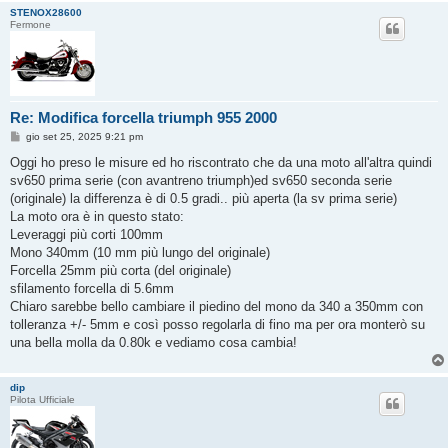
STENOX28600
Fermone
Re: Modifica forcella triumph 955 2000
M
gio set 25, 2025 9:21 pm
e
s
Oggi ho preso le misure ed ho riscontrato che da una moto all'altra quindi
s
sv650 prima serie (con avantreno triumph)ed sv650 seconda serie
a
g
(originale) la differenza è di 0.5 gradi.. più aperta (la sv prima serie)
g
La moto ora è in questo stato:
i
o
Leveraggi più corti 100mm
Mono 340mm (10 mm più lungo del originale)
Forcella 25mm più corta (del originale)
sfilamento forcella di 5.6mm
Chiaro sarebbe bello cambiare il piedino del mono da 340 a 350mm con
tolleranza +/- 5mm e così posso regolarla di fino ma per ora monterò su
una bella molla da 0.80k e vediamo cosa cambia!
dip
Pilota Ufficiale