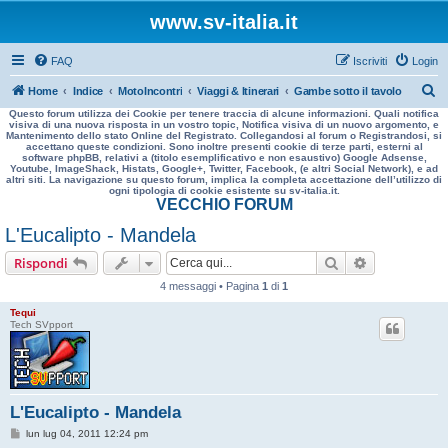
www.sv-italia.it
FAQ
Iscriviti
Login
C
Home
Indice
MotoIncontri
Viaggi & Itinerari
Gambe sotto il tavolo
Questo forum utilizza dei Cookie per tenere traccia di alcune informazioni. Quali notifica
e
visiva di una nuova risposta in un vostro topic, Notifica visiva di un nuovo argomento, e
Mantenimento dello stato Online del Registrato. Collegandosi al forum o Registrandosi, si
r
accettano queste condizioni. Sono inoltre presenti cookie di terze parti, esterni al
software phpBB, relativi a (titolo esemplificativo e non esaustivo) Google Adsense,
c
Youtube, ImageShack, Histats, Google+, Twitter, Facebook, (e altri Social Network), e ad
altri siti. La navigazione su questo forum, implica la completa accettazione dell’utilizzo di
a
ogni tipologia di cookie esistente su sv-italia.it.
VECCHIO FORUM
L'Eucalipto - Mandela
Cerca
Ricerca avan
Rispondi
4 messaggi • Pagina
1
di
1
Tequi
Tech SVpport
L'Eucalipto - Mandela
M
lun lug 04, 2011 12:24 pm
e