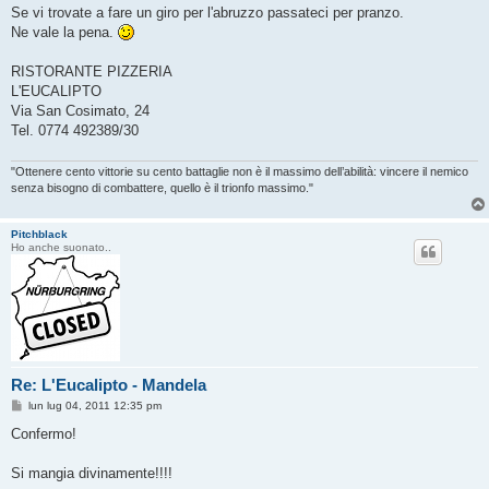
s
Se vi trovate a fare un giro per l'abruzzo passateci per pranzo.
s
Ne vale la pena.
a
g
g
RISTORANTE PIZZERIA
i
o
L'EUCALIPTO
Via San Cosimato, 24
Tel. 0774 492389/30
"Ottenere cento vittorie su cento battaglie non è il massimo dell’abilità: vincere il nemico
senza bisogno di combattere, quello è il trionfo massimo."
Pitchblack
Ho anche suonato..
Re: L'Eucalipto - Mandela
M
lun lug 04, 2011 12:35 pm
e
s
Confermo!
s
a
g
Si mangia divinamente!!!!
g