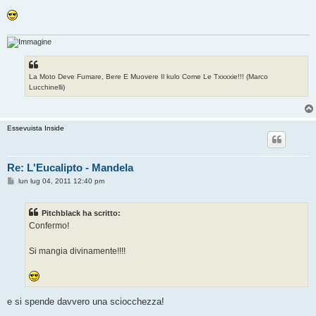
i
o
La Moto Deve Fumare, Bere E Muovere Il kulo Come Le Txxxxie!!! (Marco
Lucchinelli)
Essevuista Inside
Re: L'Eucalipto - Mandela
M
lun lug 04, 2011 12:40 pm
e
s
s
Pitchblack ha scritto:
a
g
Confermo!
g
i
o
Si mangia divinamente!!!!
e si spende davvero una sciocchezza!