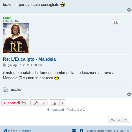
bravo filì per avercelo consigliato
zagor
Il Re dei Re
Re: L'Eucalipto - Mandela
M
gio lug 07, 2011 1:18 am
e
s
il ristorante citato dai famosi membri della moderazione si trova a
s
Mandela (RM) non in abruzzo
a
g
g
i
o
Rispondi
4 messaggi • Pagina
1
di
1
Vai a
Home
Indice
Tutti gli orari sono
UTC+02:00