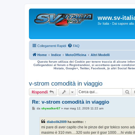
www.sv-italia
Sv Italia - Dai sapore all
Collegamenti Rapidi
FAQ
Home
Indice
MotoOfficina
Altri Modelli
Questo forum utilizza dei Cookie per tenere traccia di alcune infor
Collegandosi al forum o Registrandosi, si accettano queste condizioni
Histats, Google+, Twitter, Facebook, (e altri Social Netwo
v-strom comodità in viaggio
Ce
Rispondi
Re: v-strom comodità in viaggio
M
da
skywalker67
»
mar mag 12, 2026 11:22 am
e
s
s
diabolik2009
ha scritto:
↑
a
g
mi pare di aver capito che le pinze del gsr tokico sono adat
g
masimo è 310 mm.....320 solo per il gsxr 1000.....hi visto il
i