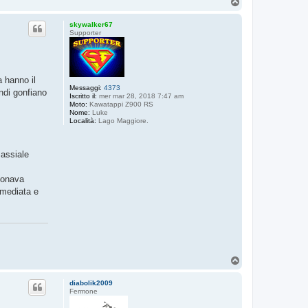
T
o
p
skywalker67
Supporter
a hanno il
Messaggi:
4373
ndi gonfiano
Iscritto il:
mer mar 28, 2018 7:47 am
Moto:
Kawatappi Z900 RS
Nome:
Luke
Località:
Lago Maggiore.
 assiale
ionava
mmediata e
T
o
p
diabolik2009
Fermone