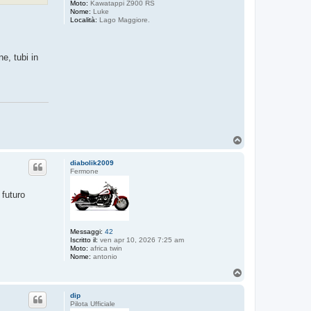
Moto:
Kawatappi Z900 RS
Nome:
Luke
Località:
Lago Maggiore.
e, tubi in
T
o
p
diabolik2009
Fermone
 futuro
Messaggi:
42
Iscritto il:
ven apr 10, 2026 7:25 am
Moto:
africa twin
Nome:
antonio
T
o
p
dip
Pilota Ufficiale