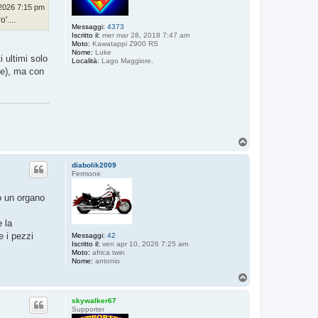
2026 7:15 pm
'....
Messaggi:
4373
Iscritto il:
mer mar 28, 2018 7:47 am
Moto:
Kawatappi Z900 RS
Nome:
Luke
i ultimi solo
Località:
Lago Maggiore.
ge), ma con
T
o
p
diabolik2009
Fermone
do un organo
 la
e i pezzi
Messaggi:
42
Iscritto il:
ven apr 10, 2026 7:25 am
Moto:
africa twin
Nome:
antonio
T
o
p
skywalker67
Supporter