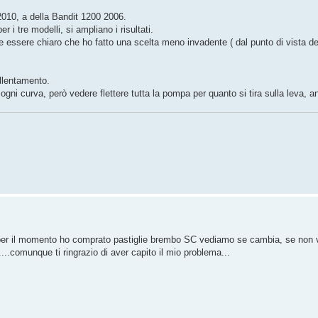
010, a della Bandit 1200 2006.
 tre modelli, si ampliano i risultati.
bbe essere chiaro che ho fatto una scelta meno invadente ( dal punto di vista de
allentamento.
ogni curva, però vedere flettere tutta la pompa per quanto si tira sulla leva, a
..per il momento ho comprato pastiglie brembo SC vediamo se cambia, se non v
...comunque ti ringrazio di aver capito il mio problema...