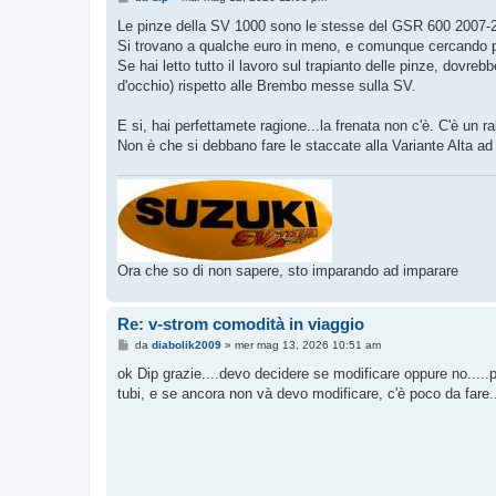
e
s
Le pinze della SV 1000 sono le stesse del GSR 600 2007-2
s
Si trovano a qualche euro in meno, e comunque cercando per i
a
g
Se hai letto tutto il lavoro sul trapianto delle pinze, dovre
g
d'occhio) rispetto alle Brembo messe sulla SV.
i
o
E si, hai perfettamete ragione...la frenata non c'è. C'è un r
Non è che si debbano fare le staccate alla Variante Alta ad 
Ora che so di non sapere, sto imparando ad imparare
Re: v-strom comodità in viaggio
M
da
diabolik2009
»
mer mag 13, 2026 10:51 am
e
s
ok Dip grazie....devo decidere se modificare oppure no...
s
tubi, e se ancora non và devo modificare, c'è poco da fare..
a
g
g
i
o