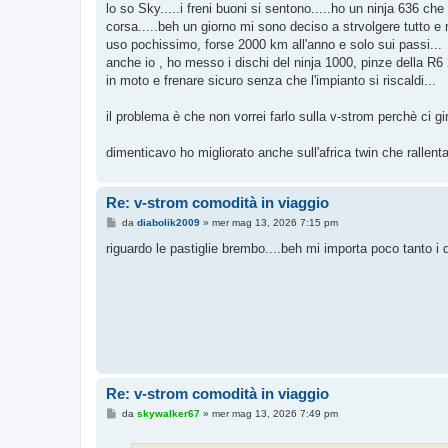
s
lo so Sky.....i freni buoni si sentono.....ho un ninja 636 c
s
corsa.....beh un giorno mi sono deciso a strvolgere tutto e
a
g
uso pochissimo, forse 2000 km all'anno e solo sui passi...
g
anche io , ho messo i dischi del ninja 1000, pinze della R6
i
o
in moto e frenare sicuro senza che l'impianto si riscaldi...
il problema è che non vorrei farlo sulla v-strom perchè ci gi
dimenticavo ho migliorato anche sull'africa twin che rallent
Re: v-strom comodità in viaggio
M
da
diabolik2009
»
mer mag 13, 2026 7:15 pm
e
s
riguardo le pastiglie brembo....beh mi importa poco tanto i d
s
a
g
g
i
o
Re: v-strom comodità in viaggio
M
da
skywalker67
»
mer mag 13, 2026 7:49 pm
e
s