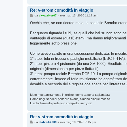
Re: v-strom comodità in viaggio
M
da
skywalker67
»
mer mag 13, 2026 11:17 am
e
s
Occhio che, se non ricordo male, le pastiglie Brembo erano
s
a
g
Per quanto riguarda i tubi, se quelli che hai su non sono part
g
vantaggio di essere (quasi) eterni, ma danno miglioramenti r
i
o
leggermente sotto pressione.
Come avevo scritto in una discussione dedicata, le modific
1° step: tubi in treccia e pastiglie metalliche (EBC HH FA).
2° step: pinze a 4 pistoncini (da una SV 1000). Risultato:
originale (dimensionata per pinze flottanti).
3° step: pompa radiale Brembo RCS 19. La pompa originale 
correttamente. Invece di farla revisionare ho approfittato 
dosabile a seconda della regolazione scelta per l'interasse
Moto meccanicamente in ordine, come appena tagliandata.
Come negli scacchi pensare avanti, almeno cinque mosse.
E abbigliamento protettivo completo,
sempre!
Re: v-strom comodità in viaggio
M
da
diabolik2009
»
mer mag 13, 2026 7:15 pm
e