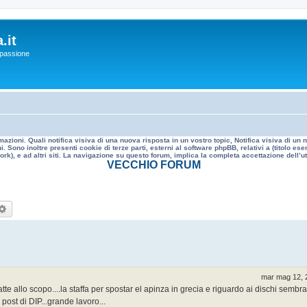
.it
a passione
mazioni. Quali notifica visiva di una nuova risposta in un vostro topic, Notifica visiva di u
. Sono inoltre presenti cookie di terze parti, esterni al software phpBB, relativi a (titolo
rk), e ad altri siti. La navigazione su questo forum, implica la completa accettazione dell’util
VECCHIO FORUM
rca
Ricerca avanzata
mar mag 12, 
te allo scopo....la staffa per spostar el apinza in grecia e riguardo ai dischi sembra
 post di DIP...grande lavoro...