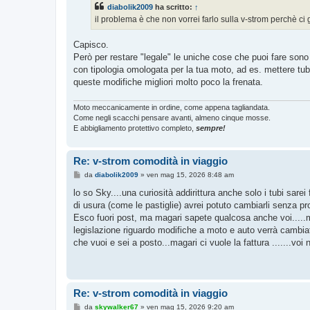
s
diabolik2009
ha scritto:
↑
a
g
il problema è che non vorrei farlo sulla v-strom perchè ci g
g
i
o
Capisco.
Però per restare "legale" le uniche cose che puoi fare sono s
con tipologia omologata per la tua moto, ad es. mettere tub
queste modifiche migliori molto poco la frenata.
Moto meccanicamente in ordine, come appena tagliandata.
Come negli scacchi pensare avanti, almeno cinque mosse.
E abbigliamento protettivo completo,
sempre!
Re: v-strom comodità in viaggio
M
da
diabolik2009
»
ven mag 15, 2026 8:48 am
e
s
lo so Sky....una curiosità addirittura anche solo i tubi sar
s
di usura (come le pastiglie) avrei potuto cambiarli senza pr
a
g
Esco fuori post, ma magari sapete qualcosa anche voi.....mi
g
legislazione riguardo modifiche a moto e auto verrà cambiata
i
o
che vuoi e sei a posto...magari ci vuole la fattura .......vo
Re: v-strom comodità in viaggio
M
da
skywalker67
»
ven mag 15, 2026 9:20 am