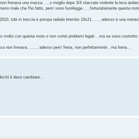
he non frenava una mazza......o meglio dopo 3/4 staccate violente la leva anda
 meno male che l'ho fatto, pero' sono fuorilegge......fortunatamente questa mo
 2010, tubi in treccia e pompa radiale brembo 19x21........adesso è una meravi
ro molto con questa moto e non vorrei problemi legali....ma se sono costretto lo
ava non frenava..........adesso pero' frena, non perfettamente , ma frena...
ischi li devo cambiare...