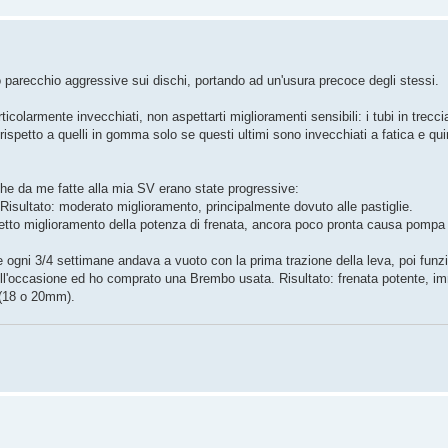
 parecchio aggressive sui dischi, portando ad un'usura precoce degli stessi.
icolarmente invecchiati, non aspettarti miglioramenti sensibili: i tubi in trecci
ispetto a quelli in gomma solo se questi ultimi sono invecchiati a fatica e qui
he da me fatte alla mia SV erano state progressive:
 Risultato: moderato miglioramento, principalmente dovuto alle pastiglie.
 netto miglioramento della potenza di frenata, ancora poco pronta causa pompa
ogni 3/4 settimane andava a vuoto con la prima trazione della leva, poi funz
dell'occasione ed ho comprato una Brembo usata. Risultato: frenata potente, i
 (18 o 20mm).