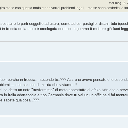
mer mag 13, 
iro molto con questa moto e non vorrei problemi legali....ma se sono costretto lo faro
ostituire le parti soggette ad usura, come ad es. pastiglie, dischi, tubi (quest
i in treccia se la moto è omologata con tubi in gomma ti mettere già fuori leg
ei fuori perchè in treccia....secondo te..??? Azz e io avevo pensato che essen
oblemi.....che nazione di m...da che viviamo..!!
 ha detto un noto "trasformista" di moto soprattutto di afrika twin che a breve
 in Italia adattandola a tipo Germania dove tu vai un un officina ti fai montar
i ne sapete qualcosa..???