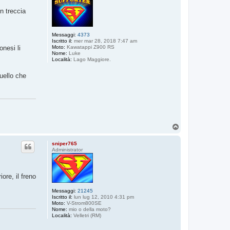
n treccia
Messaggi:
4373
Iscritto il:
mer mar 28, 2018 7:47 am
nesi li
Moto:
Kawatappi Z900 RS
Nome:
Luke
Località:
Lago Maggiore.
quello che
T
o
p
sniper765
Administrator
ore, il freno
Messaggi:
21245
Iscritto il:
lun lug 12, 2010 4:31 pm
Moto:
V-Strom800SE
Nome:
mio o della moto?
Località:
Velletri (RM)