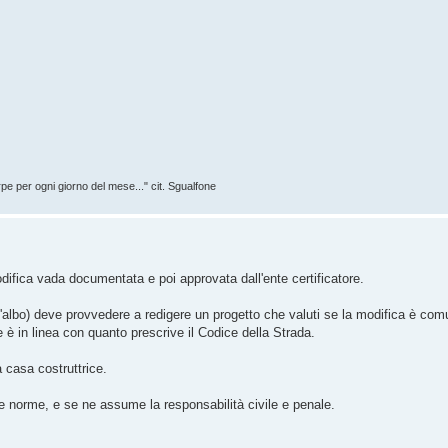
rpe per ogni giorno del mese..." cit. Sgualfone
fica vada documentata e poi approvata dall'ente certificatore.
 all'albo) deve provvedere a redigere un progetto che valuti se la modifica è co
e è in linea con quanto prescrive il Codice della Strada.
a casa costruttrice.
e norme, e se ne assume la responsabilità civile e penale.