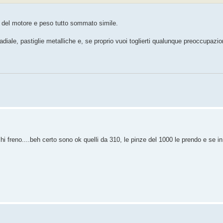
za del motore e peso tutto sommato simile.
diale, pastiglie metalliche e, se proprio vuoi toglierti qualunque preoccupazion
chi freno....beh certo sono ok quelli da 310, le pinze del 1000 le prendo e se in