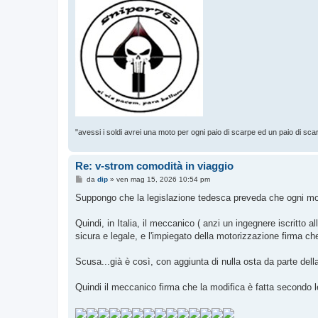
"avessi i soldi avrei una moto per ogni paio di scarpe ed un paio di sca
Re: v-strom comodità in viaggio
M
da
dip
»
ven mag 15, 2026 10:54 pm
e
s
Suppongo che la legislazione tedesca preveda che ogni modi
s
a
g
Quindi, in Italia, il meccanico ( anzi un ingegnere iscritto
g
sicura e legale, e l'impiegato della motorizzazione firma ch
i
o
Scusa...già è così, con aggiunta di nulla osta da parte dell
Quindi il meccanico firma che la modifica è fatta secondo l