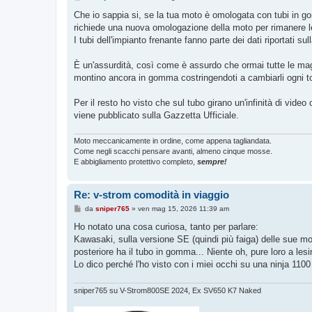
e
s
Che io sappia si, se la tua moto è omologata con tubi in gom
s
richiede una nuova omologazione della moto per rimanere l
a
g
I tubi dell'impianto frenante fanno parte dei dati riportati su
g
i
o
È un'assurdità, così come è assurdo che ormai tutte le magg
montino ancora in gomma costringendoti a cambiarli ogni to
Per il resto ho visto che sul tubo girano un'infinità di vid
viene pubblicato sulla Gazzetta Ufficiale.
Moto meccanicamente in ordine, come appena tagliandata.
Come negli scacchi pensare avanti, almeno cinque mosse.
E abbigliamento protettivo completo,
sempre!
Re: v-strom comodità in viaggio
M
da
sniper765
»
ven mag 15, 2026 11:39 am
e
s
Ho notato una cosa curiosa, tanto per parlare:
s
Kawasaki, sulla versione SE (quindi più faiga) delle sue moto,
a
g
posteriore ha il tubo in gomma... Niente oh, pure loro a les
g
Lo dico perché l'ho visto con i miei occhi su una ninja 110
i
o
sniper765 su V-Strom800SE 2024, Ex SV650 K7 Naked