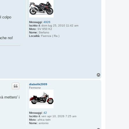
l colpo
Messaggi:
4926
Iscritto il:
dom lug 25, 2010 11:42 am
Moto:
SV 650 K2
Nome:
Stefano
Località:
Faenza ( Ra )
nche no!
T
o
p
diabolik2009
Fermone
à mettero' i
Messaggi:
42
Iscritto il:
ven apr 10, 2026 7:25 am
Moto:
africa twin
Nome:
antonio