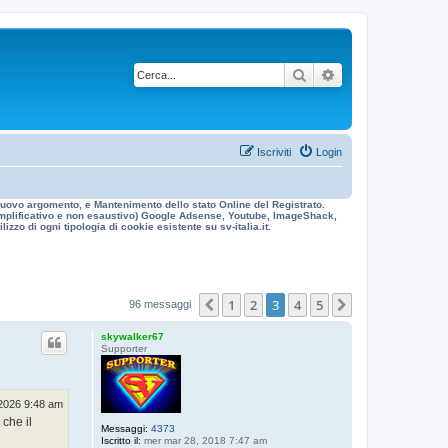
Cerca
Ricerca avanzata
Iscriviti
Login
n nuovo argomento, e Mantenimento dello stato Online del Registrato.
 esemplificativo e non esaustivo) Google Adsense, Youtube, ImageShack,
izzo di ogni tipologia di cookie esistente su sv-italia.it.
1
2
3
4
5
Precedente
Prossimo
96 messaggi
skywalker67
Supporter
2026 9:48 am
 che il
Messaggi:
4373
Iscritto il:
mer mar 28, 2018 7:47 am