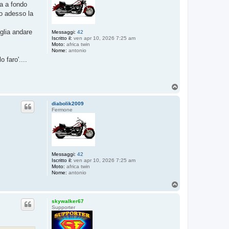
va a fondo
to adesso la
glia andare
Messaggi:
42
Iscritto il:
ven apr 10, 2026 7:25 am
Moto:
africa twin
Nome:
antonio
 faro'....
T
o
p
diabolik2009
Fermone
Messaggi:
42
Iscritto il:
ven apr 10, 2026 7:25 am
Moto:
africa twin
Nome:
antonio
T
o
p
skywalker67
Supporter