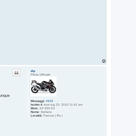
T
o
p
dip
Pilota Ufficiale
munque
Messaggi:
4926
Iscritto il:
dom lug 25, 2010 11:42 am
Moto:
SV 650 K2
Nome:
Stefano
Località:
Faenza ( Ra )