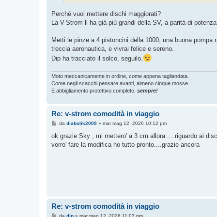
o
Perché vuoi mettere dischi maggiorati?
La V-Strom li ha già più grandi della SV, a parità di poten
Metti le pinze a 4 pistoncini della 1000, una buona pompa ra
treccia aeronautica, e vivrai felice e sereno.
Dip ha tracciato il solco, seguilo.
Moto meccanicamente in ordine, come appena tagliandata.
Come negli scacchi pensare avanti, almeno cinque mosse.
E abbigliamento protettivo completo,
sempre!
Re: v-strom comodità in viaggio
M
da
diabolik2009
»
mar mag 12, 2026 10:12 pm
e
s
ok grazie Sky , mi mettero' a 3 cm allora.....riguardo ai dis
s
vorro' fare la modifica ho tutto pronto....grazie ancora
a
g
g
i
o
Re: v-strom comodità in viaggio
M
da
dip
»
mar mag 12, 2026 11:03 pm