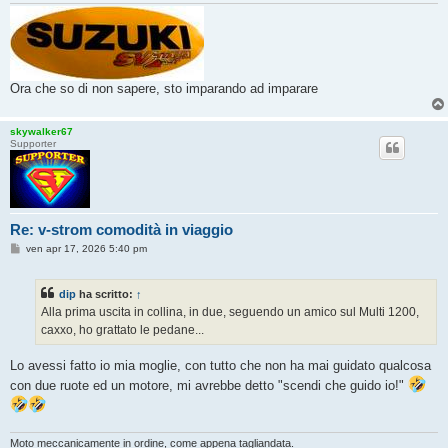
Ora che so di non sapere, sto imparando ad imparare
skywalker67
Supporter
Re: v-strom comodità in viaggio
M
ven apr 17, 2026 5:40 pm
e
s
s
dip
ha scritto:
↑
a
g
Alla prima uscita in collina, in due, seguendo un amico sul Multi 1200,
g
caxxo, ho grattato le pedane...
i
o
Lo avessi fatto io mia moglie, con tutto che non ha mai guidato qualcosa
con due ruote ed un motore, mi avrebbe detto "scendi che guido io!"
Moto meccanicamente in ordine, come appena tagliandata.