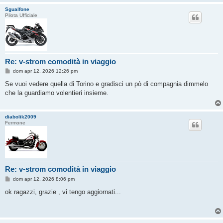
Sgualfone
Pilota Ufficiale
Re: v-strom comodità in viaggio
M
dom apr 12, 2026 12:26 pm
e
s
Se vuoi vedere quella di Torino e gradisci un pò di compagnia dimmelo
s
che la guardiamo volentieri insieme.
a
g
g
i
diabolik2009
o
Fermone
Re: v-strom comodità in viaggio
M
dom apr 12, 2026 8:06 pm
e
s
ok ragazzi, grazie , vi tengo aggiornati...
s
a
g
g
i