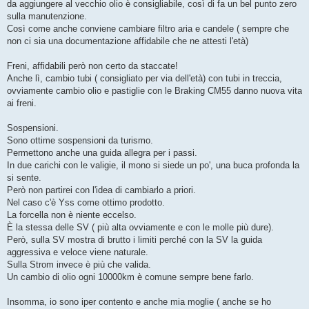
da aggiungere al vecchio olio è consigliabile, così di fa un bel punto zero
sulla manutenzione.
Così come anche conviene cambiare filtro aria e candele ( sempre che
non ci sia una documentazione affidabile che ne attesti l'età)
Freni, affidabili però non certo da staccate!
Anche lì, cambio tubi ( consigliato per via dell'età) con tubi in treccia,
ovviamente cambio olio e pastiglie con le Braking CM55 danno nuova vita
ai freni.
Sospensioni.
Sono ottime sospensioni da turismo.
Permettono anche una guida allegra per i passi.
In due carichi con le valigie, il mono si siede un po', una buca profonda la
si sente.
Però non partirei con l'idea di cambiarlo a priori.
Nel caso c'è Yss come ottimo prodotto.
La forcella non è niente eccelso.
È la stessa delle SV ( più alta ovviamente e con le molle più dure).
Però, sulla SV mostra di brutto i limiti perché con la SV la guida
aggressiva e veloce viene naturale.
Sulla Strom invece è più che valida.
Un cambio di olio ogni 10000km è comune sempre bene farlo.
Insomma, io sono iper contento e anche mia moglie ( anche se ho