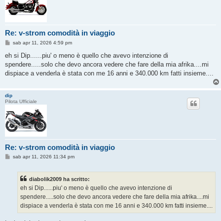
Re: v-strom comodità in viaggio
M
sab apr 11, 2026 4:59 pm
e
s
eh si Dip......piu' o meno è quello che avevo intenzione di
s
spendere.....solo che devo ancora vedere che fare della mia afrika....mi
a
g
dispiace a venderla è stata con me 16 anni e 340.000 km fatti insieme....
g
i
o
dip
Pilota Ufficiale
Re: v-strom comodità in viaggio
M
sab apr 11, 2026 11:34 pm
e
s
s
diabolik2009 ha scritto:
a
g
eh si Dip......piu' o meno è quello che avevo intenzione di
g
spendere.....solo che devo ancora vedere che fare della mia afrika....mi
i
o
dispiace a venderla è stata con me 16 anni e 340.000 km fatti insieme....