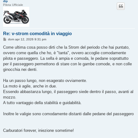
dip
o
Pilota Ufficiale
Re: v-strom comodità in viaggio
M
dom apr 12, 2026 9:31 pm
e
s
Come ultima cosa posso dirti che la Strom del periodo che hai puntato,
s
ovvero come quella che ho, è "tanta", ovvero accoglie comodamente
a
g
pilota e passeggero. La sella è ampia e comoda, le pedane soprattutto
g
per il passeggero permettono di stare con le gambe comode, e non colle
i
o
ginocchia nei denti.
Ha un passo lungo, non esagerato ovviamente.
La moto è agile, anche in due.
Essendo abbastanza lungo, il passeggero siede dentro il passo, avanti al
mozzo.
A tutto vantaggio della stabilità e guidabilità.
Inoltre le valigie sono comodamente distanti dalle pedane del passeggero
Carburatori forever, iniezione sometime!