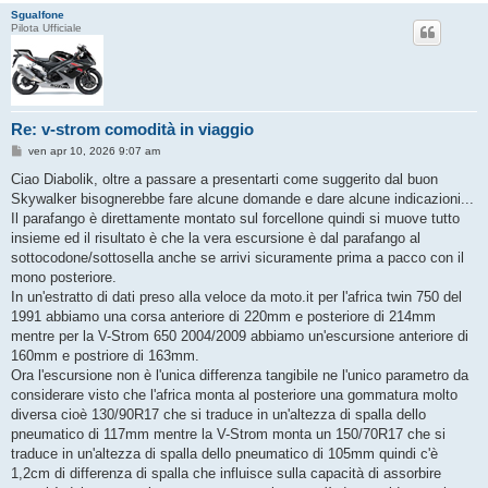
Sgualfone
Pilota Ufficiale
Re: v-strom comodità in viaggio
M
ven apr 10, 2026 9:07 am
e
s
Ciao Diabolik, oltre a passare a presentarti come suggerito dal buon
s
Skywalker bisognerebbe fare alcune domande e dare alcune indicazioni...
a
g
Il parafango è direttamente montato sul forcellone quindi si muove tutto
g
insieme ed il risultato è che la vera escursione è dal parafango al
i
o
sottocodone/sottosella anche se arrivi sicuramente prima a pacco con il
mono posteriore.
In un'estratto di dati preso alla veloce da moto.it per l'africa twin 750 del
1991 abbiamo una corsa anteriore di 220mm e posteriore di 214mm
mentre per la V-Strom 650 2004/2009 abbiamo un'escursione anteriore di
160mm e postriore di 163mm.
Ora l'escursione non è l'unica differenza tangibile ne l'unico parametro da
considerare visto che l'africa monta al posteriore una gommatura molto
diversa cioè 130/90R17 che si traduce in un'altezza di spalla dello
pneumatico di 117mm mentre la V-Strom monta un 150/70R17 che si
traduce in un'altezza di spalla dello pneumatico di 105mm quindi c'è
1,2cm di differenza di spalla che influisce sulla capacità di assorbire