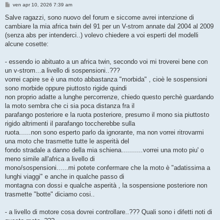
M
ven apr 10, 2026 7:39 am
e
s
Salve ragazzi, sono nuovo del forum e siccome avrei intenzione di
s
cambiare la mia africa twin del 91 per un V-strom annate dal 2004 al 2009
a
g
(senza abs per intenderci..) volevo chiedere a voi esperti del modelli
g
alcune cosette:
i
o
- essendo io abituato a un africa twin, secondo voi mi troverei bene con
un v-strom...a livello di sospensioni..???
vorrei capire se è una moto abbastanza "morbida" , cioè le sospensioni
sono morbide oppure piuttosto rigide quindi
non proprio adatte a lunghe percorrenze, chiedo questo perchè guardando
la moto sembra che ci sia poca distanza fra il
parafango posteriore e la ruota posteriore, presumo il mono sia piuttosto
rigido altrimenti il parafango toccherebbe sulla
ruota......non sono esperto parlo da ignorante, ma non vorrei ritrovarmi
una moto che trasmette tutte le asperità del
fondo stradale a danno della mia schiena...........vorrei una moto piu' o
meno simile all'africa a livello di
mono/sospensioni......mi potete confermare che la moto è "adatissima a
lunghi viaggi" e anche in qualche passo di
montagna con dossi e qualche asperità , la sospensione posteriore non
trasmette "botte" diciamo cosi..
- a livello di motore cosa dovrei controllare..??? Quali sono i difetti noti di