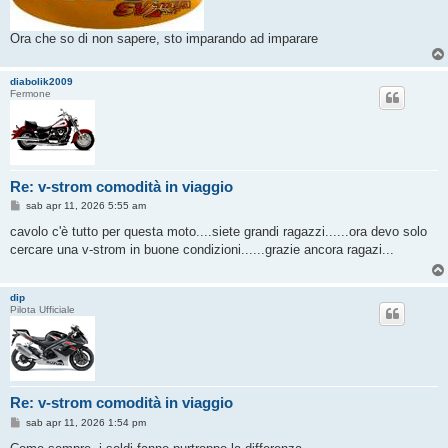
Ora che so di non sapere, sto imparando ad imparare
diabolik2009
Fermone
Re: v-strom comodità in viaggio
M
sab apr 11, 2026 5:55 am
e
s
cavolo c'è tutto per questa moto....siete grandi ragazzi......ora devo solo
s
cercare una v-strom in buone condizioni......grazie ancora ragazi...
a
g
g
i
dip
o
Pilota Ufficiale
Re: v-strom comodità in viaggio
M
sab apr 11, 2026 1:54 pm
e
s