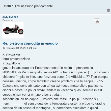
Difetti? Direi nessuno praticamente.
diabolik2009
Fermone
Re: v-strom comodità in viaggio
M
ven apr 10, 2026 1:24 pm
e
s
X skywalker
s
fatto presentazione
a
g
X Squalfone
g
grazie innanzitutto per l'interessamento, in realtà io prenderei la
i
o
2004/2008 di V-strom quidni senza ABS (che non mi piace..).....poi volevo
chiedere l'impianto iniezione funziona bene..? è Affidabile..?? Tipo pompa
benzina, iniettori, corpo farfallato creano problemi che tu sappia...????
Calcola che sono abituato con africa twin dove metto olio e pasticche,
dischi e basta...e poi ci dovrei andare in vacanza quasi sempre in est
europa e non vorrei rimanere per strada...
sospensioni ok ho capito.....volevo che fossi un po' piu' preciso sui
freni..............nel senso quando la temperatura esterna è tipo 40 gradi e
scendo da un passo di montagna , si potrebbero riscaldare e quindi