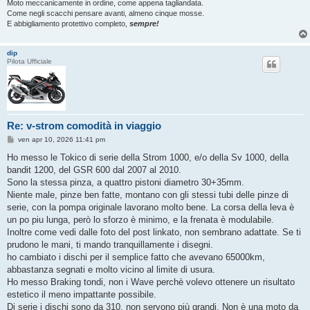
Moto meccanicamente in ordine, come appena tagliandata.
Come negli scacchi pensare avanti, almeno cinque mosse.
E abbigliamento protettivo completo,
sempre!
dip
Pilota Ufficiale
Re: v-strom comodità in viaggio
M
ven apr 10, 2026 11:41 pm
e
s
Ho messo le Tokico di serie della Strom 1000, e/o della Sv 1000, della
s
bandit 1200, del GSR 600 dal 2007 al 2010.
a
g
Sono la stessa pinza, a quattro pistoni diametro 30+35mm.
g
Niente male, pinze ben fatte, montano con gli stessi tubi delle pinze di
i
o
serie, con la pompa originale lavorano molto bene. La corsa della leva è
un po piu lunga, però lo sforzo è minimo, e la frenata è modulabile.
Inoltre come vedi dalle foto del post linkato, non sembrano adattate. Se ti
prudono le mani, ti mando tranquillamente i disegni.
ho cambiato i dischi per il semplice fatto che avevano 65000km,
abbastanza segnati e molto vicino al limite di usura.
Ho messo Braking tondi, non i Wave perchè volevo ottenere un risultato
estetico il meno impattante possibile.
Di serie i dischi sono da 310, non servono più grandi. Non è una moto da