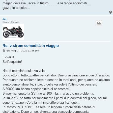
magari dovesse uscire in futuro.........e vi tengo aggiornati....
grazie in anticipo...
dip
Pilota Ufficiale
Re: v-strom comodità in viaggio
M
gio mag 07, 2026 11:58 pm
e
s
Evvaiiii!
s
Bell'acquisto!
a
g
g
Non ti crucciare sulle valvole.
i
o
Sono otto in tutto,quattro per cilindro. Due di aspirazione e due di scarico.
Per quanto ne abbiamo lette e sentirte in tanti anni, per quante ne abiamo
avuto personalmente, il gioco delle valvole è l'ultimo dei pensieri.
A 50000 km hanno appena finito di assestarsi.
Sniper ha tenuto la SV fino ai 100mila, mai avuto un problema.
Io sulla SV ho fatto personalmente i primi due controlli del gioco, poi mi
sono rotto...non c'era la minima differenza fra i due...
Piuttosto POTREBBE essere un leggero rumore della catena di
distribzione. Dopo un pò, diventa una piacevole compagnia.