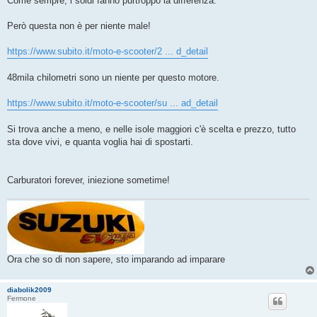
Come sempre, i soldi fanno purtroppo la differenza.
s
a
g
Però questa non è per niente male!
g
i
o
https://www.subito.it/moto-e-scooter/2 ... d_detail
48mila chilometri sono un niente per questo motore.
https://www.subito.it/moto-e-scooter/su ... ad_detail
Si trova anche a meno, e nelle isole maggiori c'è scelta e prezzo, tutto
sta dove vivi, e quanta voglia hai di spostarti.
Carburatori forever, iniezione sometime!
Ora che so di non sapere, sto imparando ad imparare
diabolik2009
Fermone