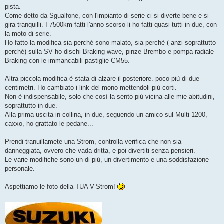
pista.
Come detto da Sgualfone, con l'impianto di serie ci si diverte bene e si
gira tranquilli. I 7500km fatti l'anno scorso li ho fatti quasi tutti in due, con
la moto di serie.
Ho fatto la modifica sia perchè sono malato, sia perchè ( anzi soprattutto
perchè) sulla SV ho dischi Braking wave, pinze Brembo e pompa radiale
Braking con le immancabili pastiglie CM55.
Altra piccola modifica è stata di alzare il posteriore. poco più di due
centimetri. Ho cambiato i link del mono mettendoli più corti.
Non è indispensabile, solo che così la sento più vicina alle mie abitudini,
soprattutto in due.
Alla prima uscita in collina, in due, seguendo un amico sul Multi 1200,
caxxo, ho grattato le pedane...
Prendi tranuillamete una Strom, controlla-verifica che non sia
danneggiata, ovvero che vada dritta, e poi divertiti senza pensieri.
Le varie modifiche sono un di più, un divertimento e una soddisfazione
personale.
Aspettiamo le foto della TUA V-Strom!