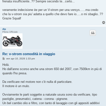
frenata insufficiente..?? Sempre secondo te...certo...
veramente indecisione èe per un V-strom per una versys......ma credo
che la v-strom sia piu' adatta a quello che devo fare io.....o mi sbaglio..??
Grazie Squalf
dip
Pilota Ufficiale
Re: v-strom comodità in viaggio
M
ven apr 10, 2026 1:33 pm
e
s
Holá.
s
Ho dall'anno scorso anche una strom 650 del 2007, con 7500km in più di
a
g
quando l'ho presa.
g
i
o
Da verificare nel motore non c'è nulla di particolare.
Il motore è un mulo.
Ovviamente le parti soggette a naturale usura sono da verificare, tipo
pastiglie, pneumatici, catena - corona - pignone.
Un bel cambio olio e filtro, con tanto di lavaggio con gli appositi additivi