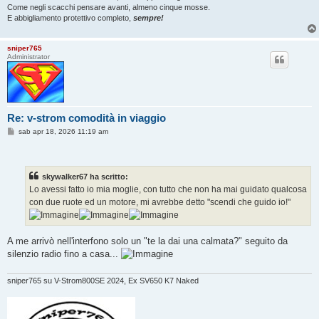
Come negli scacchi pensare avanti, almeno cinque mosse.
E abbigliamento protettivo completo,
sempre!
sniper765
Administrator
Re: v-strom comodità in viaggio
M
sab apr 18, 2026 11:19 am
e
s
s
a
g
skywalker67 ha scritto:
g
Lo avessi fatto io mia moglie, con tutto che non ha mai guidato qualcosa
i
o
con due ruote ed un motore, mi avrebbe detto "scendi che guido io!"
A me arrivò nell'interfono solo un "te la dai una calmata?" seguito da
silenzio radio fino a casa...
sniper765 su V-Strom800SE 2024, Ex SV650 K7 Naked