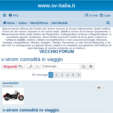
www.sv-italia.it
FAQ
Iscriviti
Login
C
Home
Indice
MotoOfficina
Altri Modelli
Questo forum utilizza dei Cookie per tenere traccia di alcune informazioni. Quali notifica
e
visiva di una nuova risposta in un vostro topic, Notifica visiva di un nuovo argomento, e
Mantenimento dello stato Online del Registrato. Collegandosi al forum o Registrandosi, si
r
accettano queste condizioni. Sono inoltre presenti cookie di terze parti, esterni al
software phpBB, relativi a (titolo esemplificativo e non esaustivo) Google Adsense,
c
Youtube, ImageShack, Histats, Google+, Twitter, Facebook, (e altri Social Network), e ad
altri siti. La navigazione su questo forum, implica la completa accettazione dell’utilizzo di
a
ogni tipologia di cookie esistente su sv-italia.it.
VECCHIO FORUM
v-strom comodità in viaggio
Cerca
Ricerca avan
Rispondi
1
2
3
4
5
Prossimo
96 messaggi
diabolik2009
Fermone
v-strom comodità in viaggio