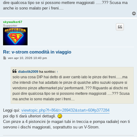
o
dire qualcosa tipo se si possono mettere maggiorati .....??? Scusa ma
anche io sono malato per i freni....
skywalker67
Supporter
Re: v-strom comodità in viaggio
M
ven apr 10, 2026 10:40 pm
e
s
s
diabolik2009
ha scritto:
↑
a
g
solo una cosa DIP hai detto di aver camb iato le pinze dei freni.......ma
g
che intendi che hai adattato le pinze di qualche altro suzuki oppure si
i
o
vendono pinze aftermarket piu' performanti..??? Riguardo ai dischi mi
puoi dire qualcosa tipo se si possono mettere maggiorati .....??? Scusa
ma anche io sono malato per i freni....
Leggi qui:
viewtopic.php?f=86&t=289432&start=60#p377284
poi dip ti darà ulteriori dettagli.
Con pinze a 4 pistoncini (e magari tubi in treccia e pompa radiale) non ti
servono i dischi maggiorati, soprattutto su un V-Strom.