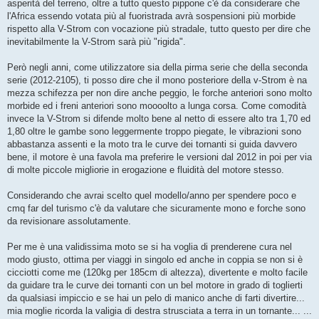
asperità del terreno, oltre a tutto questo pippone c'è da considerare che
l'Africa essendo votata più al fuoristrada avrà sospensioni più morbide
rispetto alla V-Strom con vocazione più stradale, tutto questo per dire che
inevitabilmente la V-Strom sarà più "rigida".
Però negli anni, come utilizzatore sia della pirma serie che della seconda
serie (2012-2105), ti posso dire che il mono posteriore della v-Strom è na
mezza schifezza per non dire anche peggio, le forche anteriori sono molto
morbide ed i freni anteriori sono moooolto a lunga corsa. Come comodità
invece la V-Strom si difende molto bene al netto di essere alto tra 1,70 ed
1,80 oltre le gambe sono leggermente troppo piegate, le vibrazioni sono
abbastanza assenti e la moto tra le curve dei tornanti si guida davvero
bene, il motore è una favola ma preferire le versioni dal 2012 in poi per via
di molte piccole migliorie in erogazione e fluidità del motore stesso.
Considerando che avrai scelto quel modello/anno per spendere poco e
cmq far del turismo c'è da valutare che sicuramente mono e forche sono
da revisionare assolutamente.
Per me è una validissima moto se si ha voglia di prenderene cura nel
modo giusto, ottima per viaggi in singolo ed anche in coppia se non si è
cicciotti come me (120kg per 185cm di altezza), divertente e molto facile
da guidare tra le curve dei tornanti con un bel motore in grado di toglierti
da qualsiasi impiccio e se hai un pelo di manico anche di farti divertire...
mia moglie ricorda la valigia di destra strusciata a terra in un tornante... ...