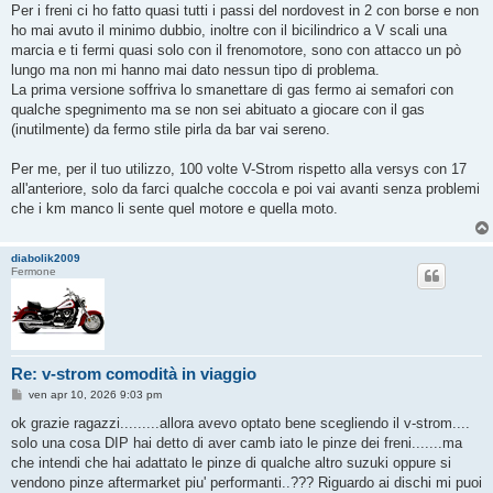
s
Per i freni ci ho fatto quasi tutti i passi del nordovest in 2 con borse e non
s
ho mai avuto il minimo dubbio, inoltre con il bicilindrico a V scali una
a
g
marcia e ti fermi quasi solo con il frenomotore, sono con attacco un pò
g
lungo ma non mi hanno mai dato nessun tipo di problema.
i
o
La prima versione soffriva lo smanettare di gas fermo ai semafori con
qualche spegnimento ma se non sei abituato a giocare con il gas
(inutilmente) da fermo stile pirla da bar vai sereno.
Per me, per il tuo utilizzo, 100 volte V-Strom rispetto alla versys con 17
all'anteriore, solo da farci qualche coccola e poi vai avanti senza problemi
che i km manco li sente quel motore e quella moto.
diabolik2009
Fermone
Re: v-strom comodità in viaggio
M
ven apr 10, 2026 9:03 pm
e
s
ok grazie ragazzi.........allora avevo optato bene scegliendo il v-strom....
s
solo una cosa DIP hai detto di aver camb iato le pinze dei freni.......ma
a
g
che intendi che hai adattato le pinze di qualche altro suzuki oppure si
g
vendono pinze aftermarket piu' performanti..??? Riguardo ai dischi mi puoi
i