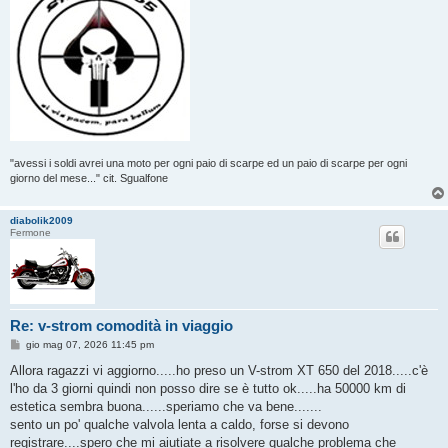
"avessi i soldi avrei una moto per ogni paio di scarpe ed un paio di scarpe per ogni
giorno del mese..." cit. Sgualfone
diabolik2009
Fermone
Re: v-strom comodità in viaggio
M
gio mag 07, 2026 11:45 pm
e
s
Allora ragazzi vi aggiorno.....ho preso un V-strom XT 650 del 2018.....c'è
s
l'ho da 3 giorni quindi non posso dire se è tutto ok.....ha 50000 km di
a
g
estetica sembra buona......speriamo che va bene.......
g
sento un po' qualche valvola lenta a caldo, forse si devono
i
o
registrare....spero che mi aiutiate a risolvere qualche problema che