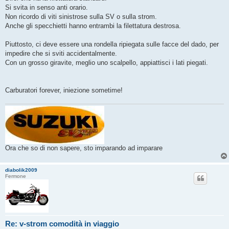
s
Si svita in senso anti orario.
a
g
Non ricordo di viti sinistrose sulla SV o sulla strom.
g
Anche gli specchietti hanno entrambi la filettatura destrosa.
i
o
Piuttosto, ci deve essere una rondella ripiegata sulle facce del dado, per
impedire che si sviti accidentalmente.
Con un grosso giravite, meglio uno scalpello, appiattisci i lati piegati.
Carburatori forever, iniezione sometime!
Ora che so di non sapere, sto imparando ad imparare
diabolik2009
Fermone
Re: v-strom comodità in viaggio