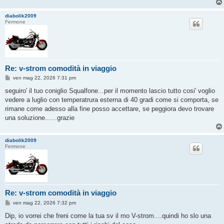
diabolik2009
Fermone
Re: v-strom comodità in viaggio
M
ven mag 22, 2026 7:31 pm
e
s
seguiro' il tuo coniglio Squalfone...per il momento lascio tutto cosi' voglio
s
vedere a luglio con temperatrura esterna di 40 gradi come si comporta, se
a
g
rimane come adesso alla fine posso accettare, se peggiora devo trovare
g
una soluzione......grazie
i
o
diabolik2009
Fermone
Re: v-strom comodità in viaggio
M
ven mag 22, 2026 7:32 pm
e
s
Dip, io vorrei che freni come la tua sv il mo V-strom....quindi ho slo una
s