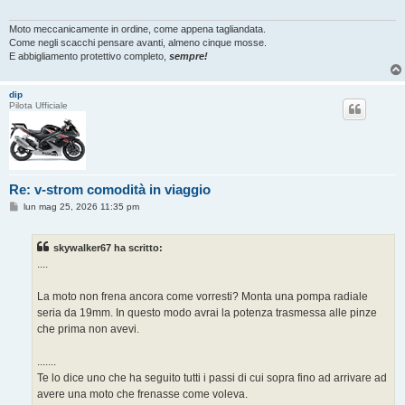
Moto meccanicamente in ordine, come appena tagliandata.
Come negli scacchi pensare avanti, almeno cinque mosse.
E abbigliamento protettivo completo,
sempre!
dip
Pilota Ufficiale
Re: v-strom comodità in viaggio
M
lun mag 25, 2026 11:35 pm
e
s
s
skywalker67 ha scritto:
a
g
....
g
i
o
La moto non frena ancora come vorresti? Monta una pompa radiale
seria da 19mm. In questo modo avrai la potenza trasmessa alle pinze
che prima non avevi.
.......
Te lo dice uno che ha seguito tutti i passi di cui sopra fino ad arrivare ad
avere una moto che frenasse come voleva.