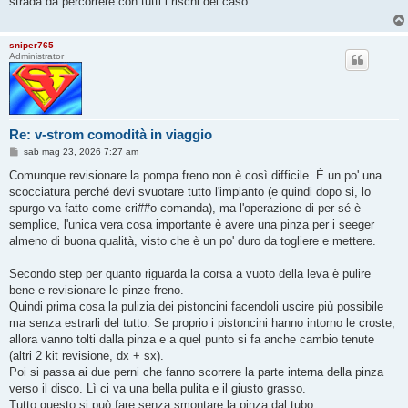
strada da percorrere con tutti i rischi del caso...
a
g
g
i
sniper765
o
Administrator
Re: v-strom comodità in viaggio
M
sab mag 23, 2026 7:27 am
e
s
Comunque revisionare la pompa freno non è così difficile. È un po' una
s
scocciatura perché devi svuotare tutto l'impianto (e quindi dopo si, lo
a
g
spurgo va fatto come cri##o comanda), ma l'operazione di per sé è
g
semplice, l'unica vera cosa importante è avere una pinza per i seeger
i
o
almeno di buona qualità, visto che è un po' duro da togliere e mettere.
Secondo step per quanto riguarda la corsa a vuoto della leva è pulire
bene e revisionare le pinze freno.
Quindi prima cosa la pulizia dei pistoncini facendoli uscire più possibile
ma senza estrarli del tutto. Se proprio i pistoncini hanno intorno le croste,
allora vanno tolti dalla pinza e a quel punto si fa anche cambio tenute
(altri 2 kit revisione, dx + sx).
Poi si passa ai due perni che fanno scorrere la parte interna della pinza
verso il disco. Lì ci va una bella pulita e il giusto grasso.
Tutto questo si può fare senza smontare la pinza dal tubo.