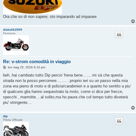
Ora che so di non sapere, sto imparando ad imparare
diabolik2009
Fermone
Re: v-strom comodità in viaggio
M
lun mag 25, 2026 6:10 pm
e
s
beh..hai cambiato tutto Dip percio' frena bene........mi sà che questa
s
strada non la posso percorrere...........proprio ieri su un passo nella mia
a
g
zona era pieno di moto e di polizia/carabinieri e a quanto ho sentito a piu'
g
di qualcuno glia hanno sequestrato la moto, come si dice per frecce,
i
o
specchi , marmitte....al solito,ma ho paura che col tempo tutto diveterà
piu' stringente....
dip
Pilota Ufficiale