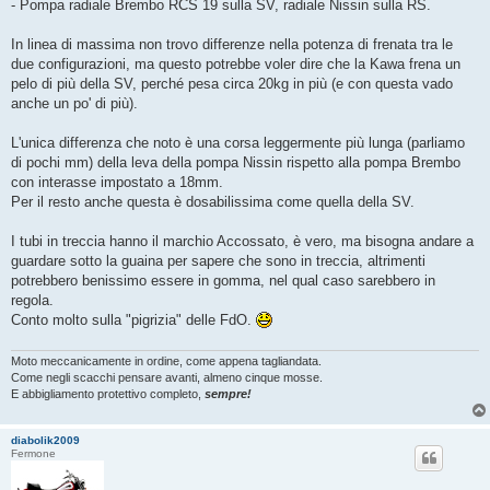
- Pompa radiale Brembo RCS 19 sulla SV, radiale Nissin sulla RS.
In linea di massima non trovo differenze nella potenza di frenata tra le
due configurazioni, ma questo potrebbe voler dire che la Kawa frena un
pelo di più della SV, perché pesa circa 20kg in più (e con questa vado
anche un po' di più).
L'unica differenza che noto è una corsa leggermente più lunga (parliamo
di pochi mm) della leva della pompa Nissin rispetto alla pompa Brembo
con interasse impostato a 18mm.
Per il resto anche questa è dosabilissima come quella della SV.
I tubi in treccia hanno il marchio Accossato, è vero, ma bisogna andare a
guardare sotto la guaina per sapere che sono in treccia, altrimenti
potrebbero benissimo essere in gomma, nel qual caso sarebbero in
regola.
Conto molto sulla "pigrizia" delle FdO.
Moto meccanicamente in ordine, come appena tagliandata.
Come negli scacchi pensare avanti, almeno cinque mosse.
E abbigliamento protettivo completo,
sempre!
diabolik2009
Fermone