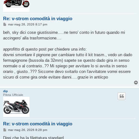
Re: v-strom comodità in viaggio
M
mar mag 26, 2026 8:17 pm
e
s
beh, sky dici cose giustissime.....ne terro' conto in futuro quando mi
s
accingero' alla trasformazione....
a
g
g
approfitto di questo post per chiedere una info:
i
o
dovrei smontare il pignone per cambiare tutto il kit trasm., vedo un dado
fermapignone (bussola da 32mm) sapete se questo dado gira in senso
normale o al contrario..?? Mi spiego per avvitare lo si avvita in senso
orario , giusto..??? Siccome devo svitarlo con l'avvitatore vorrei essere
sicuro di come gira onde evitare danni.....grazie in antiicpo
dip
Pilota Ufficiale
Re: v-strom comodità in viaggio
M
mar mag 26, 2026 8:28 pm
e
s
Direi che ha la filettatura standard.