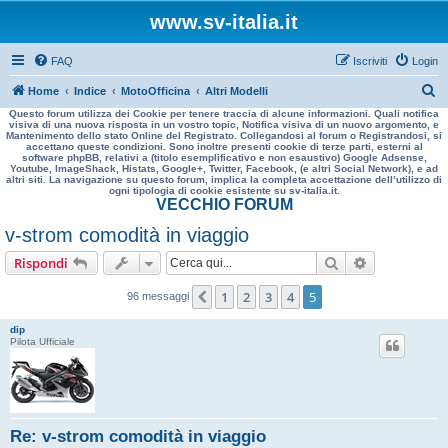
www.sv-italia.it
FAQ
Iscriviti
Login
C
Home
Indice
MotoOfficina
Altri Modelli
Questo forum utilizza dei Cookie per tenere traccia di alcune informazioni. Quali notifica
e
visiva di una nuova risposta in un vostro topic, Notifica visiva di un nuovo argomento, e
Mantenimento dello stato Online del Registrato. Collegandosi al forum o Registrandosi, si
r
accettano queste condizioni. Sono inoltre presenti cookie di terze parti, esterni al
software phpBB, relativi a (titolo esemplificativo e non esaustivo) Google Adsense,
c
Youtube, ImageShack, Histats, Google+, Twitter, Facebook, (e altri Social Network), e ad
altri siti. La navigazione su questo forum, implica la completa accettazione dell’utilizzo di
a
ogni tipologia di cookie esistente su sv-italia.it.
VECCHIO FORUM
v-strom comodità in viaggio
Cerca
Ricerca avan
Rispondi
1
2
3
4
5
Precedente
96 messaggi
dip
Pilota Ufficiale
Re: v-strom comodità in viaggio