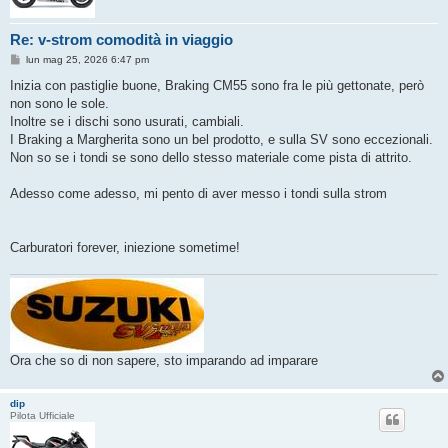
Re: v-strom comodità in viaggio
M
lun mag 25, 2026 6:47 pm
e
s
Inizia con pastiglie buone, Braking CM55 sono fra le più gettonate, però
s
non sono le sole.
a
g
Inoltre se i dischi sono usurati, cambiali.
g
I Braking a Margherita sono un bel prodotto, e sulla SV sono eccezionali.
i
o
Non so se i tondi se sono dello stesso materiale come pista di attrito.
Adesso come adesso, mi pento di aver messo i tondi sulla strom
Carburatori forever, iniezione sometime!
Ora che so di non sapere, sto imparando ad imparare
dip
Pilota Ufficiale