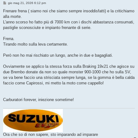
M
gio mag 21, 2026 6:12 pm
e
s
Frenare frena ( siamo noi che siamo sempre insoddisfatti) e la critichiamo
s
alla morte.
a
g
L'anno scorso ho fatto più di 7000 km con i dischi abbastanza consumati,
g
pastiglie sconosciute e impianto frenante di serie.
i
o
Frena.
Tirando molto sulla leva certamente.
Però non ho mai rischiato un lungo, anche in due e bagagliati.
Ovviamente se applico la stessa forza sulla Braking 19x21 che agisce su
due Brembo donate da non so quale monster 900-1000 che ho sulla SV,
se va bene faccio una strisciata sempre lunga, se la gomma è bella calda
faccio come Capirossi, mi metto la moto come cappello!
Carburatori forever, iniezione sometime!
Ora che so di non sapere, sto imparando ad imparare