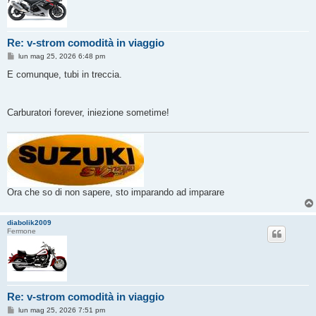
Re: v-strom comodità in viaggio
M
lun mag 25, 2026 6:48 pm
e
s
E comunque, tubi in treccia.
s
a
g
g
Carburatori forever, iniezione sometime!
i
o
Ora che so di non sapere, sto imparando ad imparare
diabolik2009
Fermone
Re: v-strom comodità in viaggio
M
lun mag 25, 2026 7:51 pm