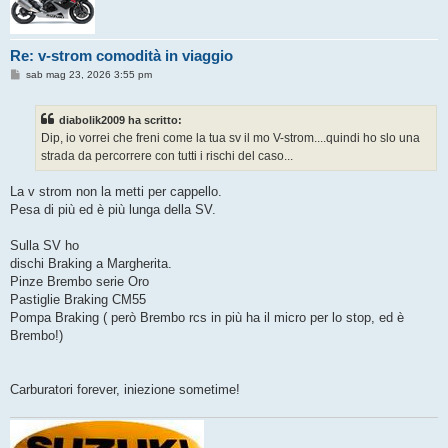
Re: v-strom comodità in viaggio
M
sab mag 23, 2026 3:55 pm
e
s
s
diabolik2009 ha scritto:
a
g
Dip, io vorrei che freni come la tua sv il mo V-strom....quindi ho slo una
g
strada da percorrere con tutti i rischi del caso...
i
o
La v strom non la metti per cappello.
Pesa di più ed è più lunga della SV.
Sulla SV ho
dischi Braking a Margherita.
Pinze Brembo serie Oro
Pastiglie Braking CM55
Pompa Braking ( però Brembo rcs in più ha il micro per lo stop, ed è
Brembo!)
Carburatori forever, iniezione sometime!