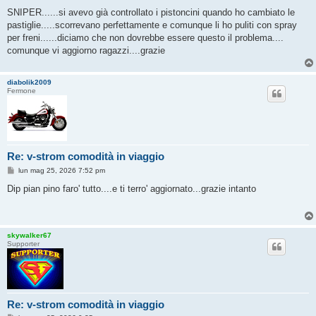
e
s
SNIPER......si avevo già controllato i pistoncini quando ho cambiato le
s
pastiglie.....scorrevano perfettamente e comunque li ho puliti con spray
a
g
per freni......diciamo che non dovrebbe essere questo il problema....
g
comunque vi aggiorno ragazzi....grazie
i
o
diabolik2009
Fermone
Re: v-strom comodità in viaggio
M
lun mag 25, 2026 7:52 pm
e
s
Dip pian pino faro' tutto....e ti terro' aggiornato...grazie intanto
s
a
g
g
i
skywalker67
o
Supporter
Re: v-strom comodità in viaggio