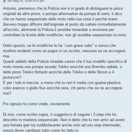
M
lun mag 25, 2026 9:25 pm
e
s
Antonio, premesso che la Polizia non è in grado di distinguere le pinze
s
originali da altre pinze, e pompa aftermarket da pompa di serie, ti dico
a
g
che se hanno sequestrato delle moto nella tua zona è perchè erano
g
davvero troppo difformi dall'originale al punto da saltare immediatamente
i
o
all'occhio, altrimenti la Polizia li avrebbe rimandati a revisione per
controllare la liceità delle modifiche, non gli avrebbe sequestrato la moto.
Detto questo, se le modifiche le fai "cum grano salis" e senza che
risultino evidenti come un pugno in un occhio, nessuno se ne accorgerà
mai.
Quanti addetti della Polizia stradale sanno che il tuo modello specifico di
moto monta una pompa assiale Tokiko anzichè una Brembo radiale, o
delle pinze Tokiko flottanti anzichè delle Tokiko o delle Nissin a 4
pistoncini?
E per i tubi in treccia: a meno che tu non li metta con guaina plastica
color arancio o giallo fluo anzichè nera, chi pensi che se ne accorgerà
mai?
Poi ognuno fa come crede, ovviamente.
Di mio, come scritto sopra, ti suggerisco di seguire i 3 step che ho
descritto in maniera sequenziale. Non è detto che tu non arrivi ad avere
una frenata (per te) soddisfacente anche solo ad uno step intermedio,
senza dover cambiare tutto come ho fatto io.