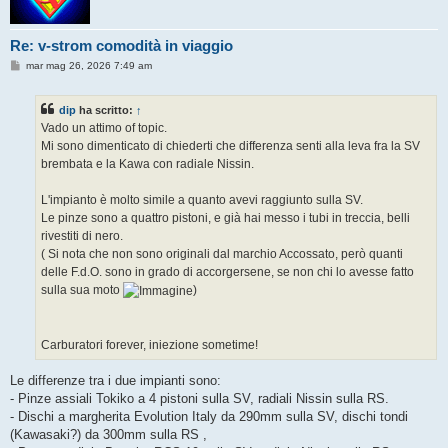
Re: v-strom comodità in viaggio
M
mar mag 26, 2026 7:49 am
e
s
s
dip
ha scritto:
↑
a
g
Vado un attimo of topic.
g
Mi sono dimenticato di chiederti che differenza senti alla leva fra la SV
i
o
brembata e la Kawa con radiale Nissin.
L'impianto è molto simile a quanto avevi raggiunto sulla SV.
Le pinze sono a quattro pistoni, e già hai messo i tubi in treccia, belli
rivestiti di nero.
( Si nota che non sono originali dal marchio Accossato, però quanti
delle F.d.O. sono in grado di accorgersene, se non chi lo avesse fatto
sulla sua moto
)
Carburatori forever, iniezione sometime!
Le differenze tra i due impianti sono:
- Pinze assiali Tokiko a 4 pistoni sulla SV, radiali Nissin sulla RS.
- Dischi a margherita Evolution Italy da 290mm sulla SV, dischi tondi
(Kawasaki?) da 300mm sulla RS ,