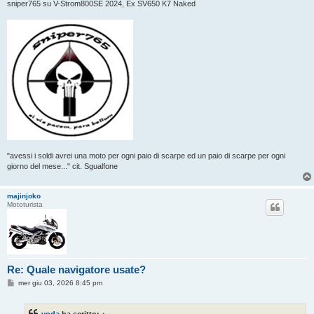
sniper765 su V-Strom800SE 2024, Ex SV650 K7 Naked
"avessi i soldi avrei una moto per ogni paio di scarpe ed un paio di scarpe per ogni
giorno del mese..." cit. Sgualfone
majinjoko
Mototurista
Re: Quale navigatore usate?
M
mer giu 03, 2026 8:45 pm
e
s
s