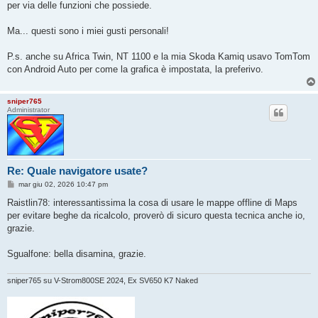
per via delle funzioni che possiede.
Ma... questi sono i miei gusti personali!
P.s. anche su Africa Twin, NT 1100 e la mia Skoda Kamiq usavo TomTom
con Android Auto per come la grafica è impostata, la preferivo.
sniper765
Administrator
Re: Quale navigatore usate?
M
mar giu 02, 2026 10:47 pm
e
s
Raistlin78: interessantissima la cosa di usare le mappe offline di Maps
s
per evitare beghe da ricalcolo, proverò di sicuro questa tecnica anche io,
a
g
grazie.
g
i
o
Sgualfone: bella disamina, grazie.
sniper765 su V-Strom800SE 2024, Ex SV650 K7 Naked