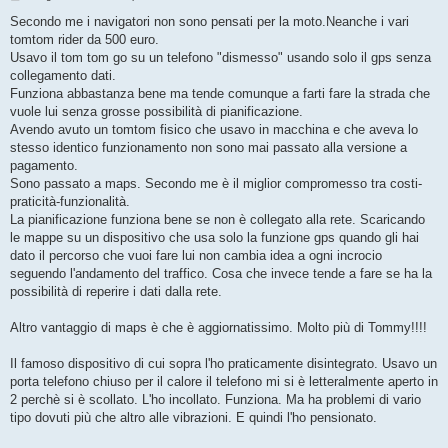
e
s
Secondo me i navigatori non sono pensati per la moto.Neanche i vari
s
tomtom rider da 500 euro.
a
g
Usavo il tom tom go su un telefono "dismesso" usando solo il gps senza
g
collegamento dati.
i
o
Funziona abbastanza bene ma tende comunque a farti fare la strada che
vuole lui senza grosse possibilità di pianificazione.
Avendo avuto un tomtom fisico che usavo in macchina e che aveva lo
stesso identico funzionamento non sono mai passato alla versione a
pagamento.
Sono passato a maps. Secondo me è il miglior compromesso tra costi-
praticità-funzionalità.
La pianificazione funziona bene se non è collegato alla rete. Scaricando
le mappe su un dispositivo che usa solo la funzione gps quando gli hai
dato il percorso che vuoi fare lui non cambia idea a ogni incrocio
seguendo l'andamento del traffico. Cosa che invece tende a fare se ha la
possibilità di reperire i dati dalla rete.
Altro vantaggio di maps è che è aggiornatissimo. Molto più di Tommy!!!!
Il famoso dispositivo di cui sopra l'ho praticamente disintegrato. Usavo un
porta telefono chiuso per il calore il telefono mi si è letteralmente aperto in
2 perchè si è scollato. L'ho incollato. Funziona. Ma ha problemi di vario
tipo dovuti più che altro alle vibrazioni. E quindi l'ho pensionato.