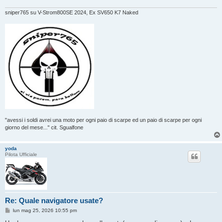
o
sniper765 su V-Strom800SE 2024, Ex SV650 K7 Naked
"avessi i soldi avrei una moto per ogni paio di scarpe ed un paio di scarpe per ogni
giorno del mese..." cit. Sgualfone
yoda
Pilota Ufficiale
Re: Quale navigatore usate?
M
lun mag 25, 2026 10:55 pm
e
s