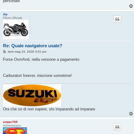
personale.
dip
Pilota Ufficiale
Re: Quale navigatore usate?
M
dom mag 24, 2026 3:01 pm
e
s
Forse OsmAnd, nella versione a pagamento
s
a
g
g
Carburatori forever, iniezione sometime!
i
o
Ora che so di non sapere, sto imparando ad imparare
sniper765
Administrator