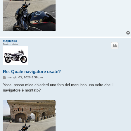
majinjoko
Mototurista
Re: Quale navigatore usate?
M
mer giu 03, 2026 8:59 pm
e
s
Yoda, posso mica chiederti una foto del manubrio una volta che il
s
navigatore è montato?
a
g
g
i
o