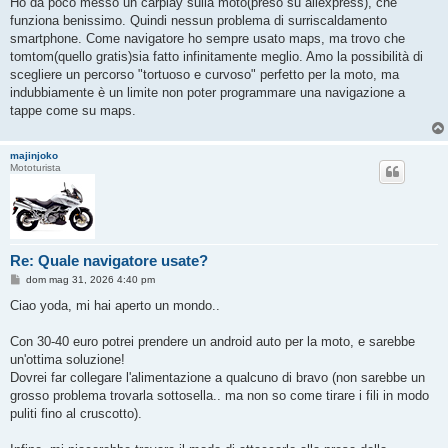
Ho da poco messo un carplay sulla moto(preso su aliexpress), che
s
funziona benissimo. Quindi nessun problema di surriscaldamento
a
g
smartphone. Come navigatore ho sempre usato maps, ma trovo che
g
tomtom(quello gratis)sia fatto infinitamente meglio. Amo la possibilità di
i
o
scegliere un percorso "tortuoso e curvoso" perfetto per la moto, ma
indubbiamente è un limite non poter programmare una navigazione a
tappe come su maps.
majinjoko
Mototurista
Re: Quale navigatore usate?
M
dom mag 31, 2026 4:40 pm
e
s
Ciao yoda, mi hai aperto un mondo..
s
a
g
Con 30-40 euro potrei prendere un android auto per la moto, e sarebbe
g
un'ottima soluzione!
i
o
Dovrei far collegare l'alimentazione a qualcuno di bravo (non sarebbe un
grosso problema trovarla sottosella.. ma non so come tirare i fili in modo
puliti fino al cruscotto).