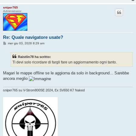
sniper765
Administrator
Re: Quale navigatore usate?
M
mer giu 03, 2026 8:29 am
e
s
s
Raistlin78 ha scritto:
a
g
Ti devi solo ricordare di fargli fare un aggiornamento ogni tanto.
g
i
o
Magari le mappe offline se le aggiorna da solo in background... Sarebbe
ancora meglio
sniper765 su V-Strom800SE 2024, Ex SV650 K7 Naked