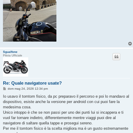
Sgualfone
Pilota Ufficiale
Re: Quale navigatore usate?
M
dom mag 24, 2026 12:34 pm
e
s
Io usavo il tomtom fisico, da pc preparavo il percorso e poi lo mandavo al
s
dispositivo, esiste anche la versione per android con cui puoi fare la
a
g
medesima cosa.
g
Unico intoppo è che se non passi per uno dei punti lui si incappera e ti
i
o
vuol far tornare indietro, differentemente mentre viaggi puoi dire al
navigatore di saltare quella tappe e prosegui sereno.
Per me il tomtom fisico è la scelta migliora ma è un gusto estremamente