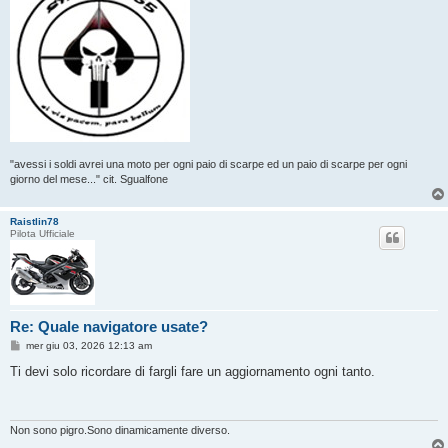
"avessi i soldi avrei una moto per ogni paio di scarpe ed un paio di scarpe per ogni
giorno del mese..." cit. Sgualfone
Raistlin78
Pilota Ufficiale
Re: Quale navigatore usate?
M
mer giu 03, 2026 12:13 am
e
s
Ti devi solo ricordare di fargli fare un aggiornamento ogni tanto.
s
a
g
g
i
Non sono pigro.Sono dinamicamente diverso.
o