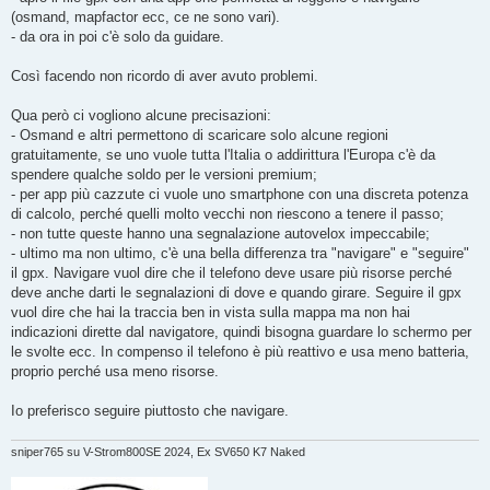
(osmand, mapfactor ecc, ce ne sono vari).
- da ora in poi c'è solo da guidare.
Così facendo non ricordo di aver avuto problemi.
Qua però ci vogliono alcune precisazioni:
- Osmand e altri permettono di scaricare solo alcune regioni
gratuitamente, se uno vuole tutta l'Italia o addirittura l'Europa c'è da
spendere qualche soldo per le versioni premium;
- per app più cazzute ci vuole uno smartphone con una discreta potenza
di calcolo, perché quelli molto vecchi non riescono a tenere il passo;
- non tutte queste hanno una segnalazione autovelox impeccabile;
- ultimo ma non ultimo, c'è una bella differenza tra "navigare" e "seguire"
il gpx. Navigare vuol dire che il telefono deve usare più risorse perché
deve anche darti le segnalazioni di dove e quando girare. Seguire il gpx
vuol dire che hai la traccia ben in vista sulla mappa ma non hai
indicazioni dirette dal navigatore, quindi bisogna guardare lo schermo per
le svolte ecc. In compenso il telefono è più reattivo e usa meno batteria,
proprio perché usa meno risorse.
Io preferisco seguire piuttosto che navigare.
sniper765 su V-Strom800SE 2024, Ex SV650 K7 Naked