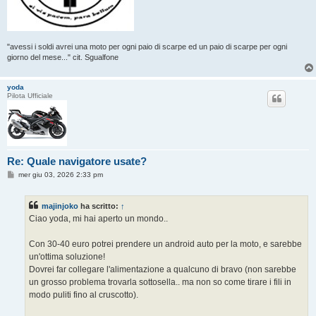
"avessi i soldi avrei una moto per ogni paio di scarpe ed un paio di scarpe per ogni
giorno del mese..." cit. Sgualfone
yoda
Pilota Ufficiale
Re: Quale navigatore usate?
M
mer giu 03, 2026 2:33 pm
e
s
s
majinjoko
ha scritto:
↑
a
g
Ciao yoda, mi hai aperto un mondo..
g
i
o
Con 30-40 euro potrei prendere un android auto per la moto, e sarebbe
un'ottima soluzione!
Dovrei far collegare l'alimentazione a qualcuno di bravo (non sarebbe
un grosso problema trovarla sottosella.. ma non so come tirare i fili in
modo puliti fino al cruscotto).