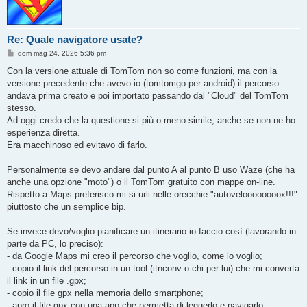
Re: Quale navigatore usate?
M
dom mag 24, 2026 5:36 pm
e
s
Con la versione attuale di TomTom non so come funzioni, ma con la
s
versione precedente che avevo io (tomtomgo per android) il percorso
a
g
andava prima creato e poi importato passando dal "Cloud" del TomTom
g
stesso.
i
o
Ad oggi credo che la questione si più o meno simile, anche se non ne ho
esperienza diretta.
Era macchinoso ed evitavo di farlo.
Personalmente se devo andare dal punto A al punto B uso Waze (che ha
anche una opzione "moto") o il TomTom gratuito con mappe on-line.
Rispetto a Maps preferisco mi si urli nelle orecchie "autoveloooooooox!!!"
piuttosto che un semplice bip.
Se invece devo/voglio pianificare un itinerario io faccio così (lavorando in
parte da PC, lo preciso):
- da Google Maps mi creo il percorso che voglio, come lo voglio;
- copio il link del percorso in un tool (itnconv o chi per lui) che mi converta
il link in un file .gpx;
- copio il file gpx nella memoria dello smartphone;
- apro il file gpx con una app che permetta di leggerlo e navigarlo