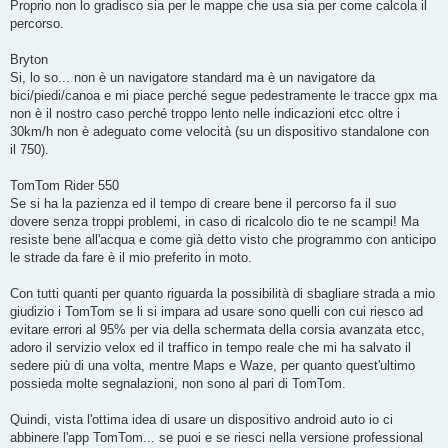
Proprio non lo gradisco sia per le mappe che usa sia per come calcola il
percorso.
Bryton
Si, lo so... non è un navigatore standard ma è un navigatore da
bici/piedi/canoa e mi piace perché segue pedestramente le tracce gpx ma
non è il nostro caso perché troppo lento nelle indicazioni etcc oltre i
30km/h non è adeguato come velocità (su un dispositivo standalone con
il 750).
TomTom Rider 550
Se si ha la pazienza ed il tempo di creare bene il percorso fa il suo
dovere senza troppi problemi, in caso di ricalcolo dio te ne scampi! Ma
resiste bene all'acqua e come già detto visto che programmo con anticipo
le strade da fare è il mio preferito in moto.
Con tutti quanti per quanto riguarda la possibilità di sbagliare strada a mio
giudizio i TomTom se li si impara ad usare sono quelli con cui riesco ad
evitare errori al 95% per via della schermata della corsia avanzata etcc,
adoro il servizio velox ed il traffico in tempo reale che mi ha salvato il
sedere più di una volta, mentre Maps e Waze, per quanto quest'ultimo
possieda molte segnalazioni, non sono al pari di TomTom.
Quindi, vista l'ottima idea di usare un dispositivo android auto io ci
abbinere l'app TomTom... se puoi e se riesci nella versione professional