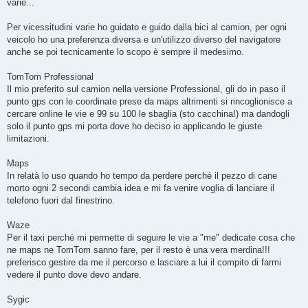
varie...
a
g
g
Per vicessitudini varie ho guidato e guido dalla bici al camion, per ogni
i
o
veicolo ho una preferenza diversa e un'utilizzo diverso del navigatore
anche se poi tecnicamente lo scopo è sempre il medesimo.
TomTom Professional
Il mio preferito sul camion nella versione Professional, gli do in paso il
punto gps con le coordinate prese da maps altrimenti si rincoglionisce a
cercare online le vie e 99 su 100 le sbaglia (sto cacchina!) ma dandogli
solo il punto gps mi porta dove ho deciso io applicando le giuste
limitazioni.
Maps
In relatà lo uso quando ho tempo da perdere perché il pezzo di cane
morto ogni 2 secondi cambia idea e mi fa venire voglia di lanciare il
telefono fuori dal finestrino.
Waze
Per il taxi perché mi permette di seguire le vie a "me" dedicate cosa che
ne maps ne TomTom sanno fare, per il resto è una vera merdina!!!
preferisco gestire da me il percorso e lasciare a lui il compito di farmi
vedere il punto dove devo andare.
Sygic