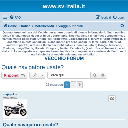
www.sv-italia.it
FAQ
Iscriviti
Login
C
Home
Indice
MotoIncontri
Viaggi & Itinerari
Questo forum utilizza dei Cookie per tenere traccia di alcune informazioni. Quali notifica
e
visiva di una nuova risposta in un vostro topic, Notifica visiva di un nuovo argomento, e
Mantenimento dello stato Online del Registrato. Collegandosi al forum o Registrandosi, si
r
accettano queste condizioni. Sono inoltre presenti cookie di terze parti, esterni al
software phpBB, relativi a (titolo esemplificativo e non esaustivo) Google Adsense,
c
Youtube, ImageShack, Histats, Google+, Twitter, Facebook, (e altri Social Network), e ad
altri siti. La navigazione su questo forum, implica la completa accettazione dell’utilizzo di
a
ogni tipologia di cookie esistente su sv-italia.it.
VECCHIO FORUM
Quale navigatore usate?
Cerca
Ricerca avan
Rispondi
1
2
Prossimo
22 messaggi
majinjoko
Mototurista
Quale navigatore usate?