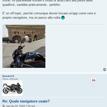
Infine, mi piacerebbe trovare il modo di attaccarlo alla presa della
quadlock, sarebbe praticamente.. perfetto.
E' un off-topic, perché comunque dovrei trovare un'app come vero e
proprio navigatore, ma un passo alla volta
Raistlin78
Pilota Ufficiale
Re: Quale navigatore usate?
M
mar giu 02, 2026 7:52 pm