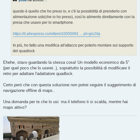
yoda
ha scritto:
↑
a
g
g
questo è quello che ho preso io, e c'è la possibilità di prenderlo con
i
o
alimentazione usb(che io ho preso), così lo alimento direttamente con la
presa che usavo per lo smartphone.
https://it.aliexpress.com/item/10050091 ... pt=glo2ita
In più, ho fatto una modifica all'attacco per poterlo montare sul supporto
del quadlock
Ehehe, stavo guardando la stessa cosa! Un modello economico da 5"
(per quel poco che lo userei..), soprattutto la possibilità di modificare il
retro per adattare l'adattatore quadlock.
Certo però che con questa soluzione non potrei seguire il suggerimento di
navigazione offline di maps..
Una domanda per te che lo usi: ma il telefono ti si scalda, mentre hai
maps attivo?