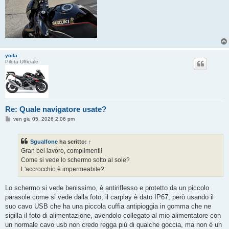
yoda
Pilota Ufficiale
Re: Quale navigatore usate?
M
ven giu 05, 2026 2:06 pm
e
s
s
Sgualfone
ha scritto:
↑
a
g
Gran bel lavoro, complimenti!
g
Come si vede lo schermo sotto al sole?
i
o
L'accrocchio è impermeabile?
Lo schermo si vede benissimo, è antiriflesso e protetto da un piccolo
parasole come si vede dalla foto, il carplay è dato IP67, però usando il
suo cavo USB che ha una piccola cuffia antipioggia in gomma che ne
sigilla il foto di alimentazione, avendolo collegato al mio alimentatore con
un normale cavo usb non credo regga più di qualche goccia, ma non è un