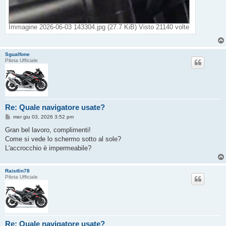
Immagine 2026-06-03 143304.jpg (27.7 KiB) Visto 21140 volte
Sgualfone
Pilota Ufficiale
Re: Quale navigatore usate?
M
mer giu 03, 2026 3:52 pm
e
s
Gran bel lavoro, complimenti!
s
Come si vede lo schermo sotto al sole?
a
g
L'accrocchio è impermeabile?
g
i
o
Raistlin78
Pilota Ufficiale
Re: Quale navigatore usate?