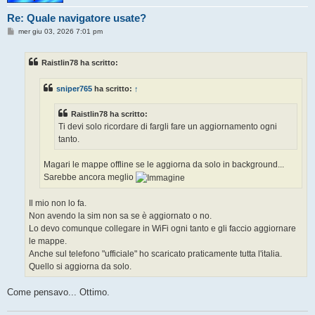
Re: Quale navigatore usate?
M
mer giu 03, 2026 7:01 pm
e
s
s
Raistlin78 ha scritto:
a
g
g
sniper765
ha scritto:
↑
i
o
Raistlin78 ha scritto:
Ti devi solo ricordare di fargli fare un aggiornamento ogni
tanto.
Magari le mappe offline se le aggiorna da solo in background...
Sarebbe ancora meglio
Il mio non lo fa.
Non avendo la sim non sa se è aggiornato o no.
Lo devo comunque collegare in WiFi ogni tanto e gli faccio aggiornare
le mappe.
Anche sul telefono "ufficiale" ho scaricato praticamente tutta l'italia.
Quello si aggiorna da solo.
Come pensavo... Ottimo.