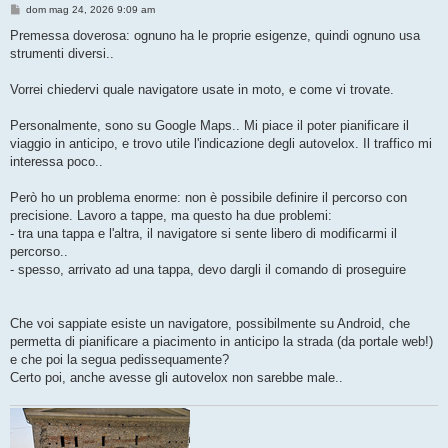
M
dom mag 24, 2026 9:09 am
e
s
Premessa doverosa: ognuno ha le proprie esigenze, quindi ognuno usa
s
strumenti diversi..
a
g
g
Vorrei chiedervi quale navigatore usate in moto, e come vi trovate.
i
o
Personalmente, sono su Google Maps.. Mi piace il poter pianificare il
viaggio in anticipo, e trovo utile l'indicazione degli autovelox. Il traffico mi
interessa poco..
Però ho un problema enorme: non è possibile definire il percorso con
precisione. Lavoro a tappe, ma questo ha due problemi:
- tra una tappa e l'altra, il navigatore si sente libero di modificarmi il
percorso..
- spesso, arrivato ad una tappa, devo dargli il comando di proseguire
Che voi sappiate esiste un navigatore, possibilmente su Android, che
permetta di pianificare a piacimento in anticipo la strada (da portale web!)
e che poi la segua pedissequamente?
Certo poi, anche avesse gli autovelox non sarebbe male..