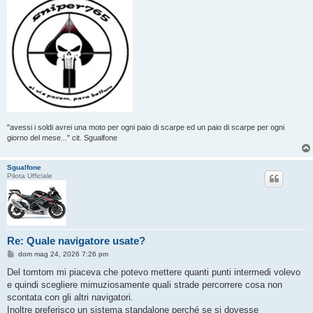
"avessi i soldi avrei una moto per ogni paio di scarpe ed un paio di scarpe per ogni
giorno del mese..." cit. Sgualfone
Sgualfone
Pilota Ufficiale
Re: Quale navigatore usate?
M
dom mag 24, 2026 7:26 pm
e
s
Del tomtom mi piaceva che potevo mettere quanti punti intermedi volevo
s
e quindi scegliere mimuziosamente quali strade percorrere cosa non
a
g
scontata con gli altri navigatori.
g
Inoltre preferisco un sistema standalone perché se si dovesse
i