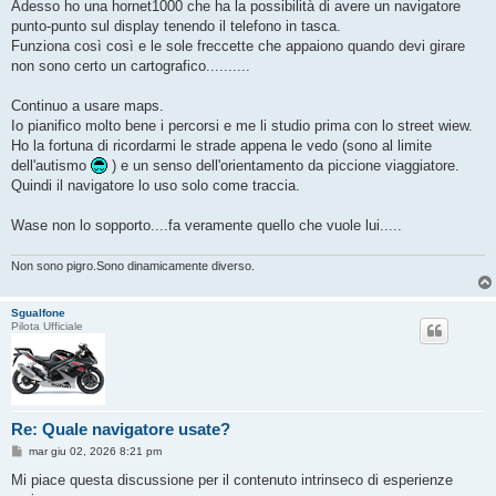
Adesso ho una hornet1000 che ha la possibilità di avere un navigatore
punto-punto sul display tenendo il telefono in tasca.
Funziona così così e le sole freccette che appaiono quando devi girare
non sono certo un cartografico..........
Continuo a usare maps.
Io pianifico molto bene i percorsi e me li studio prima con lo street wiew.
Ho la fortuna di ricordarmi le strade appena le vedo (sono al limite
dell'autismo
) e un senso dell'orientamento da piccione viaggiatore.
Quindi il navigatore lo uso solo come traccia.
Wase non lo sopporto....fa veramente quello che vuole lui.....
Non sono pigro.Sono dinamicamente diverso.
Sgualfone
Pilota Ufficiale
Re: Quale navigatore usate?
M
mar giu 02, 2026 8:21 pm
e
s
Mi piace questa discussione per il contenuto intrinseco di esperienze
s