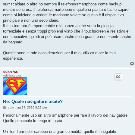
o
surriscaldare o altro ho sempre il telefono/smartphone come backup
mentre se si usa il telefono/smartphone e quello si pianta è facile capire
come si iniziano a vedere le madonne volare se quello è il dispositivo
principale e non uno secondario.
Il mio tomtom è impermeabile e lo usavo anche sotto la pioggia
torrenziale e senza troppi problemi visto che il touchscreen è resistivo e
non capacitivo quindi ai può usare anche con i guanti e non risente anche
da bagnato.
Queste sono le mie considerazioni per il mio utilizzo e per la mia
esperienza.
sniper765
Administrator
Re: Quale navigatore usate?
M
dom mag 24, 2026 8:29 pm
e
s
Personalmente uso un altro smartphone per fare il lavoro del navigatore,
s
Quello principale lo tengo in tasca.
a
g
g
Un TomTom rider sarebbe una gran comodità, quello è innegabile.
i