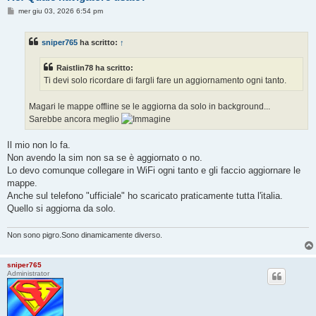
M
mer giu 03, 2026 6:54 pm
e
s
s
sniper765
ha scritto:
↑
a
g
g
Raistlin78 ha scritto:
i
o
Ti devi solo ricordare di fargli fare un aggiornamento ogni tanto.
Magari le mappe offline se le aggiorna da solo in background...
Sarebbe ancora meglio
Il mio non lo fa.
Non avendo la sim non sa se è aggiornato o no.
Lo devo comunque collegare in WiFi ogni tanto e gli faccio aggiornare le
mappe.
Anche sul telefono "ufficiale" ho scaricato praticamente tutta l'italia.
Quello si aggiorna da solo.
Non sono pigro.Sono dinamicamente diverso.
sniper765
Administrator