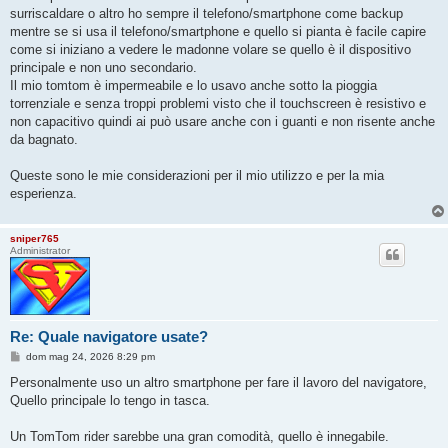
o
surriscaldare o altro ho sempre il telefono/smartphone come backup
mentre se si usa il telefono/smartphone e quello si pianta è facile capire
come si iniziano a vedere le madonne volare se quello è il dispositivo
principale e non uno secondario.
Il mio tomtom è impermeabile e lo usavo anche sotto la pioggia
torrenziale e senza troppi problemi visto che il touchscreen è resistivo e
non capacitivo quindi ai può usare anche con i guanti e non risente anche
da bagnato.
Queste sono le mie considerazioni per il mio utilizzo e per la mia
esperienza.
sniper765
Administrator
Re: Quale navigatore usate?
M
dom mag 24, 2026 8:29 pm
e
s
Personalmente uso un altro smartphone per fare il lavoro del navigatore,
s
Quello principale lo tengo in tasca.
a
g
g
Un TomTom rider sarebbe una gran comodità, quello è innegabile.
i