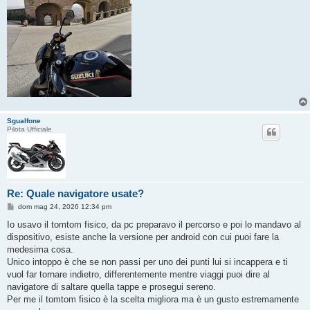
Sgualfone
Pilota Ufficiale
Re: Quale navigatore usate?
M
dom mag 24, 2026 12:34 pm
e
s
Io usavo il tomtom fisico, da pc preparavo il percorso e poi lo mandavo al
s
dispositivo, esiste anche la versione per android con cui puoi fare la
a
g
medesima cosa.
g
Unico intoppo è che se non passi per uno dei punti lui si incappera e ti
i
o
vuol far tornare indietro, differentemente mentre viaggi puoi dire al
navigatore di saltare quella tappe e prosegui sereno.
Per me il tomtom fisico è la scelta migliora ma è un gusto estremamente