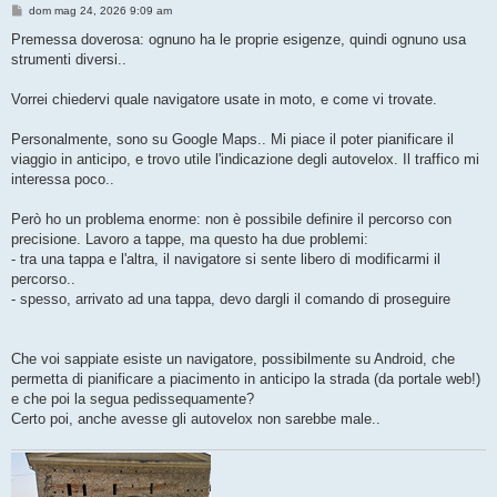
M
dom mag 24, 2026 9:09 am
e
s
Premessa doverosa: ognuno ha le proprie esigenze, quindi ognuno usa
s
strumenti diversi..
a
g
g
Vorrei chiedervi quale navigatore usate in moto, e come vi trovate.
i
o
Personalmente, sono su Google Maps.. Mi piace il poter pianificare il
viaggio in anticipo, e trovo utile l'indicazione degli autovelox. Il traffico mi
interessa poco..
Però ho un problema enorme: non è possibile definire il percorso con
precisione. Lavoro a tappe, ma questo ha due problemi:
- tra una tappa e l'altra, il navigatore si sente libero di modificarmi il
percorso..
- spesso, arrivato ad una tappa, devo dargli il comando di proseguire
Che voi sappiate esiste un navigatore, possibilmente su Android, che
permetta di pianificare a piacimento in anticipo la strada (da portale web!)
e che poi la segua pedissequamente?
Certo poi, anche avesse gli autovelox non sarebbe male..