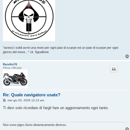
"avessi i soldi avrei una moto per ogni paio di scarpe ed un paio di scarpe per ogni
giorno del mese..." cit. Sgualfone
Raistlin78
Pilota Ufficiale
Re: Quale navigatore usate?
M
mer giu 03, 2026 12:13 am
e
s
Ti devi solo ricordare di fargli fare un aggiornamento ogni tanto.
s
a
g
g
i
Non sono pigro.Sono dinamicamente diverso.
o