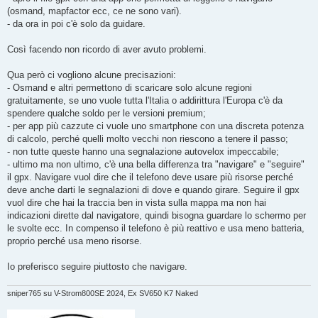
(osmand, mapfactor ecc, ce ne sono vari).
- da ora in poi c'è solo da guidare.
Così facendo non ricordo di aver avuto problemi.
Qua però ci vogliono alcune precisazioni:
- Osmand e altri permettono di scaricare solo alcune regioni
gratuitamente, se uno vuole tutta l'Italia o addirittura l'Europa c'è da
spendere qualche soldo per le versioni premium;
- per app più cazzute ci vuole uno smartphone con una discreta potenza
di calcolo, perché quelli molto vecchi non riescono a tenere il passo;
- non tutte queste hanno una segnalazione autovelox impeccabile;
- ultimo ma non ultimo, c'è una bella differenza tra "navigare" e "seguire"
il gpx. Navigare vuol dire che il telefono deve usare più risorse perché
deve anche darti le segnalazioni di dove e quando girare. Seguire il gpx
vuol dire che hai la traccia ben in vista sulla mappa ma non hai
indicazioni dirette dal navigatore, quindi bisogna guardare lo schermo per
le svolte ecc. In compenso il telefono è più reattivo e usa meno batteria,
proprio perché usa meno risorse.
Io preferisco seguire piuttosto che navigare.
sniper765 su V-Strom800SE 2024, Ex SV650 K7 Naked