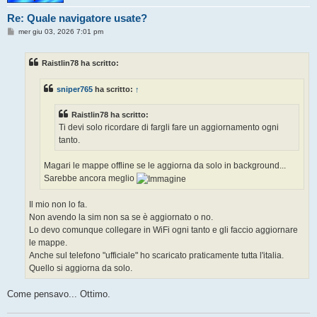
Re: Quale navigatore usate?
M
mer giu 03, 2026 7:01 pm
e
s
s
Raistlin78 ha scritto:
a
g
g
sniper765
ha scritto:
↑
i
o
Raistlin78 ha scritto:
Ti devi solo ricordare di fargli fare un aggiornamento ogni
tanto.
Magari le mappe offline se le aggiorna da solo in background...
Sarebbe ancora meglio
Il mio non lo fa.
Non avendo la sim non sa se è aggiornato o no.
Lo devo comunque collegare in WiFi ogni tanto e gli faccio aggiornare
le mappe.
Anche sul telefono "ufficiale" ho scaricato praticamente tutta l'italia.
Quello si aggiorna da solo.
Come pensavo... Ottimo.