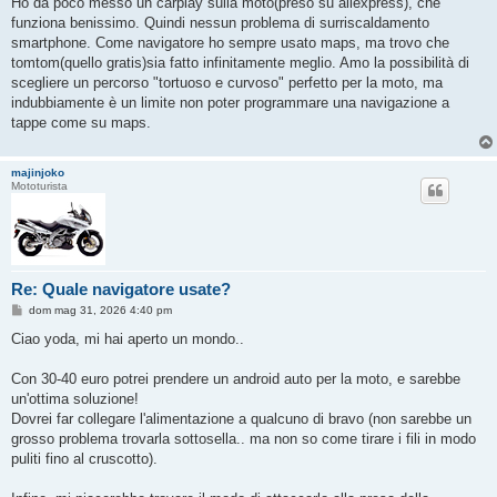
Ho da poco messo un carplay sulla moto(preso su aliexpress), che
s
funziona benissimo. Quindi nessun problema di surriscaldamento
a
g
smartphone. Come navigatore ho sempre usato maps, ma trovo che
g
tomtom(quello gratis)sia fatto infinitamente meglio. Amo la possibilità di
i
o
scegliere un percorso "tortuoso e curvoso" perfetto per la moto, ma
indubbiamente è un limite non poter programmare una navigazione a
tappe come su maps.
majinjoko
Mototurista
Re: Quale navigatore usate?
M
dom mag 31, 2026 4:40 pm
e
s
Ciao yoda, mi hai aperto un mondo..
s
a
g
Con 30-40 euro potrei prendere un android auto per la moto, e sarebbe
g
un'ottima soluzione!
i
o
Dovrei far collegare l'alimentazione a qualcuno di bravo (non sarebbe un
grosso problema trovarla sottosella.. ma non so come tirare i fili in modo
puliti fino al cruscotto).