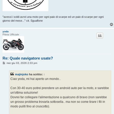
"avessi i soldi avrei una moto per ogni paio di scarpe ed un paio di scarpe per ogni
giorno del mese..." cit. Sgualfone
yoda
Pilota Ufficiale
Re: Quale navigatore usate?
M
mer giu 03, 2026 2:33 pm
e
s
s
majinjoko
ha scritto:
↑
a
g
Ciao yoda, mi hai aperto un mondo..
g
i
o
Con 30-40 euro potrei prendere un android auto per la moto, e sarebbe
un'ottima soluzione!
Dovrei far collegare l'alimentazione a qualcuno di bravo (non sarebbe
un grosso problema trovarla sottosella.. ma non so come tirare i fili in
modo puliti fino al cruscotto).