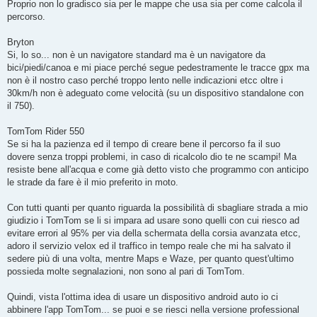
Proprio non lo gradisco sia per le mappe che usa sia per come calcola il
percorso.
Bryton
Si, lo so... non è un navigatore standard ma è un navigatore da
bici/piedi/canoa e mi piace perché segue pedestramente le tracce gpx ma
non è il nostro caso perché troppo lento nelle indicazioni etcc oltre i
30km/h non è adeguato come velocità (su un dispositivo standalone con
il 750).
TomTom Rider 550
Se si ha la pazienza ed il tempo di creare bene il percorso fa il suo
dovere senza troppi problemi, in caso di ricalcolo dio te ne scampi! Ma
resiste bene all'acqua e come già detto visto che programmo con anticipo
le strade da fare è il mio preferito in moto.
Con tutti quanti per quanto riguarda la possibilità di sbagliare strada a mio
giudizio i TomTom se li si impara ad usare sono quelli con cui riesco ad
evitare errori al 95% per via della schermata della corsia avanzata etcc,
adoro il servizio velox ed il traffico in tempo reale che mi ha salvato il
sedere più di una volta, mentre Maps e Waze, per quanto quest'ultimo
possieda molte segnalazioni, non sono al pari di TomTom.
Quindi, vista l'ottima idea di usare un dispositivo android auto io ci
abbinere l'app TomTom... se puoi e se riesci nella versione professional