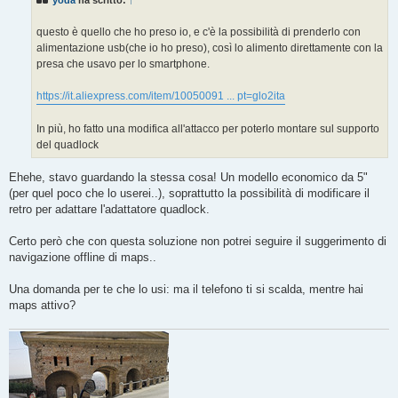
yoda
ha scritto:
↑
a
g
g
questo è quello che ho preso io, e c'è la possibilità di prenderlo con
i
o
alimentazione usb(che io ho preso), così lo alimento direttamente con la
presa che usavo per lo smartphone.
https://it.aliexpress.com/item/10050091 ... pt=glo2ita
In più, ho fatto una modifica all'attacco per poterlo montare sul supporto
del quadlock
Ehehe, stavo guardando la stessa cosa! Un modello economico da 5"
(per quel poco che lo userei..), soprattutto la possibilità di modificare il
retro per adattare l'adattatore quadlock.
Certo però che con questa soluzione non potrei seguire il suggerimento di
navigazione offline di maps..
Una domanda per te che lo usi: ma il telefono ti si scalda, mentre hai
maps attivo?