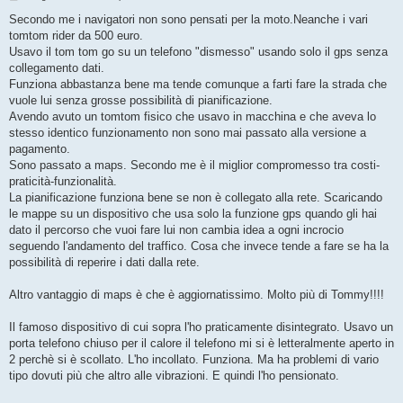
e
s
Secondo me i navigatori non sono pensati per la moto.Neanche i vari
s
tomtom rider da 500 euro.
a
g
Usavo il tom tom go su un telefono "dismesso" usando solo il gps senza
g
collegamento dati.
i
o
Funziona abbastanza bene ma tende comunque a farti fare la strada che
vuole lui senza grosse possibilità di pianificazione.
Avendo avuto un tomtom fisico che usavo in macchina e che aveva lo
stesso identico funzionamento non sono mai passato alla versione a
pagamento.
Sono passato a maps. Secondo me è il miglior compromesso tra costi-
praticità-funzionalità.
La pianificazione funziona bene se non è collegato alla rete. Scaricando
le mappe su un dispositivo che usa solo la funzione gps quando gli hai
dato il percorso che vuoi fare lui non cambia idea a ogni incrocio
seguendo l'andamento del traffico. Cosa che invece tende a fare se ha la
possibilità di reperire i dati dalla rete.
Altro vantaggio di maps è che è aggiornatissimo. Molto più di Tommy!!!!
Il famoso dispositivo di cui sopra l'ho praticamente disintegrato. Usavo un
porta telefono chiuso per il calore il telefono mi si è letteralmente aperto in
2 perchè si è scollato. L'ho incollato. Funziona. Ma ha problemi di vario
tipo dovuti più che altro alle vibrazioni. E quindi l'ho pensionato.