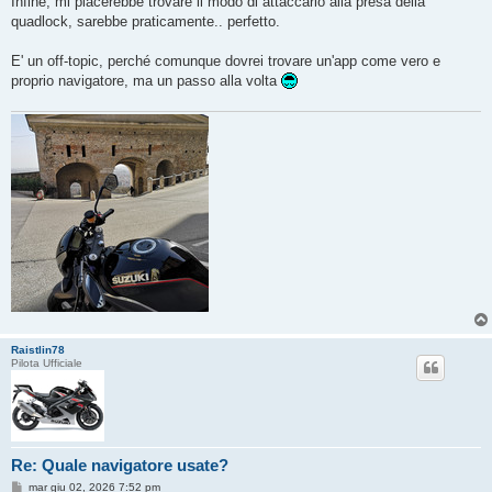
Infine, mi piacerebbe trovare il modo di attaccarlo alla presa della
quadlock, sarebbe praticamente.. perfetto.
E' un off-topic, perché comunque dovrei trovare un'app come vero e
proprio navigatore, ma un passo alla volta
Raistlin78
Pilota Ufficiale
Re: Quale navigatore usate?
M
mar giu 02, 2026 7:52 pm