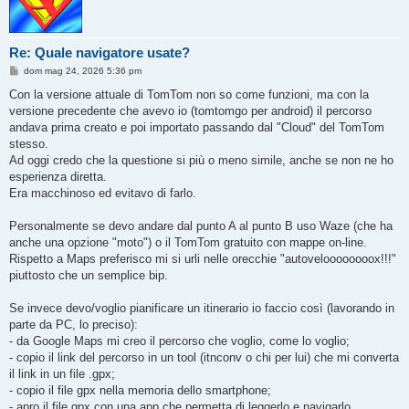
Re: Quale navigatore usate?
M
dom mag 24, 2026 5:36 pm
e
s
Con la versione attuale di TomTom non so come funzioni, ma con la
s
versione precedente che avevo io (tomtomgo per android) il percorso
a
g
andava prima creato e poi importato passando dal "Cloud" del TomTom
g
stesso.
i
o
Ad oggi credo che la questione si più o meno simile, anche se non ne ho
esperienza diretta.
Era macchinoso ed evitavo di farlo.
Personalmente se devo andare dal punto A al punto B uso Waze (che ha
anche una opzione "moto") o il TomTom gratuito con mappe on-line.
Rispetto a Maps preferisco mi si urli nelle orecchie "autoveloooooooox!!!"
piuttosto che un semplice bip.
Se invece devo/voglio pianificare un itinerario io faccio così (lavorando in
parte da PC, lo preciso):
- da Google Maps mi creo il percorso che voglio, come lo voglio;
- copio il link del percorso in un tool (itnconv o chi per lui) che mi converta
il link in un file .gpx;
- copio il file gpx nella memoria dello smartphone;
- apro il file gpx con una app che permetta di leggerlo e navigarlo