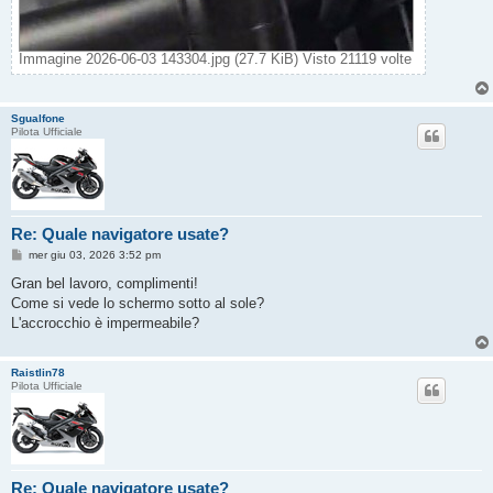
Immagine 2026-06-03 143304.jpg (27.7 KiB) Visto 21119 volte
Sgualfone
Pilota Ufficiale
Re: Quale navigatore usate?
M
mer giu 03, 2026 3:52 pm
e
s
Gran bel lavoro, complimenti!
s
Come si vede lo schermo sotto al sole?
a
g
L'accrocchio è impermeabile?
g
i
o
Raistlin78
Pilota Ufficiale
Re: Quale navigatore usate?