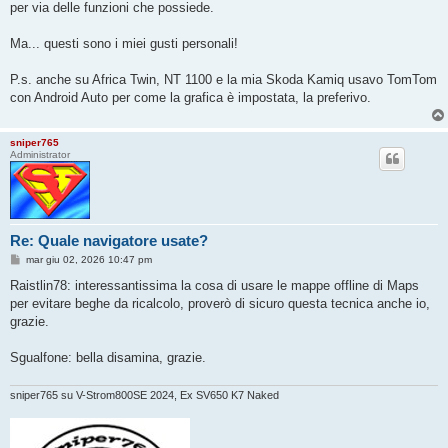
per via delle funzioni che possiede.
Ma... questi sono i miei gusti personali!
P.s. anche su Africa Twin, NT 1100 e la mia Skoda Kamiq usavo TomTom
con Android Auto per come la grafica è impostata, la preferivo.
sniper765
Administrator
Re: Quale navigatore usate?
M
mar giu 02, 2026 10:47 pm
e
s
Raistlin78: interessantissima la cosa di usare le mappe offline di Maps
s
per evitare beghe da ricalcolo, proverò di sicuro questa tecnica anche io,
a
g
grazie.
g
i
o
Sgualfone: bella disamina, grazie.
sniper765 su V-Strom800SE 2024, Ex SV650 K7 Naked