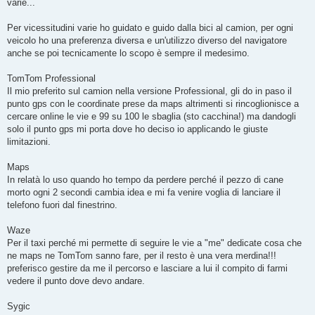
varie...
a
g
g
Per vicessitudini varie ho guidato e guido dalla bici al camion, per ogni
i
o
veicolo ho una preferenza diversa e un'utilizzo diverso del navigatore
anche se poi tecnicamente lo scopo è sempre il medesimo.
TomTom Professional
Il mio preferito sul camion nella versione Professional, gli do in paso il
punto gps con le coordinate prese da maps altrimenti si rincoglionisce a
cercare online le vie e 99 su 100 le sbaglia (sto cacchina!) ma dandogli
solo il punto gps mi porta dove ho deciso io applicando le giuste
limitazioni.
Maps
In relatà lo uso quando ho tempo da perdere perché il pezzo di cane
morto ogni 2 secondi cambia idea e mi fa venire voglia di lanciare il
telefono fuori dal finestrino.
Waze
Per il taxi perché mi permette di seguire le vie a "me" dedicate cosa che
ne maps ne TomTom sanno fare, per il resto è una vera merdina!!!
preferisco gestire da me il percorso e lasciare a lui il compito di farmi
vedere il punto dove devo andare.
Sygic