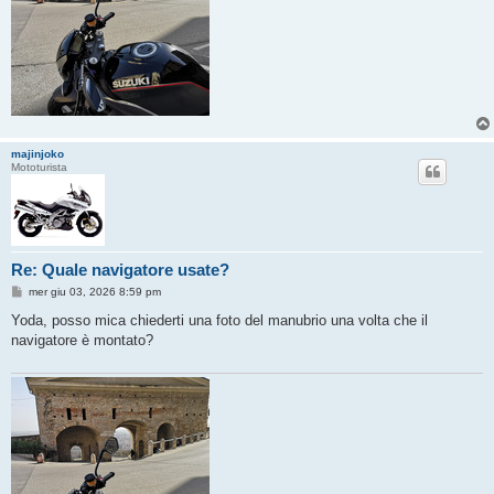
majinjoko
Mototurista
Re: Quale navigatore usate?
M
mer giu 03, 2026 8:59 pm
e
s
Yoda, posso mica chiederti una foto del manubrio una volta che il
s
navigatore è montato?
a
g
g
i
o