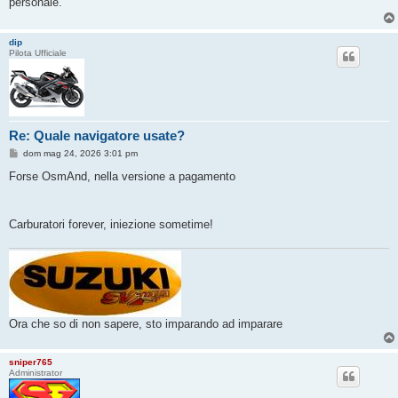
personale.
dip
Pilota Ufficiale
Re: Quale navigatore usate?
M
dom mag 24, 2026 3:01 pm
e
s
Forse OsmAnd, nella versione a pagamento
s
a
g
g
Carburatori forever, iniezione sometime!
i
o
Ora che so di non sapere, sto imparando ad imparare
sniper765
Administrator