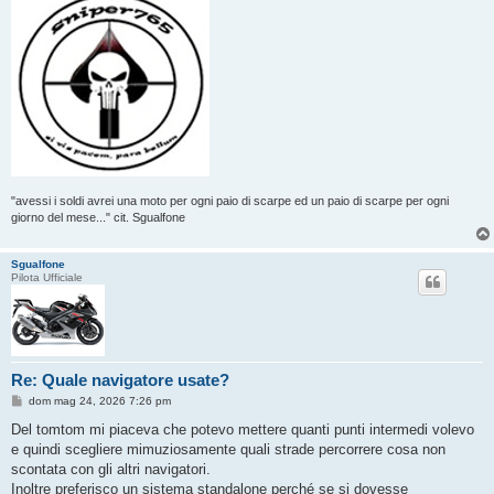
"avessi i soldi avrei una moto per ogni paio di scarpe ed un paio di scarpe per ogni
giorno del mese..." cit. Sgualfone
Sgualfone
Pilota Ufficiale
Re: Quale navigatore usate?
M
dom mag 24, 2026 7:26 pm
e
s
Del tomtom mi piaceva che potevo mettere quanti punti intermedi volevo
s
e quindi scegliere mimuziosamente quali strade percorrere cosa non
a
g
scontata con gli altri navigatori.
g
Inoltre preferisco un sistema standalone perché se si dovesse
i