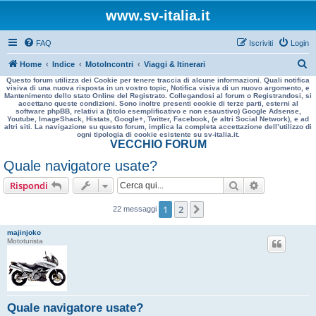
www.sv-italia.it
FAQ
Iscriviti
Login
C
Home
Indice
MotoIncontri
Viaggi & Itinerari
Questo forum utilizza dei Cookie per tenere traccia di alcune informazioni. Quali notifica
e
visiva di una nuova risposta in un vostro topic, Notifica visiva di un nuovo argomento, e
Mantenimento dello stato Online del Registrato. Collegandosi al forum o Registrandosi, si
r
accettano queste condizioni. Sono inoltre presenti cookie di terze parti, esterni al
software phpBB, relativi a (titolo esemplificativo e non esaustivo) Google Adsense,
c
Youtube, ImageShack, Histats, Google+, Twitter, Facebook, (e altri Social Network), e ad
altri siti. La navigazione su questo forum, implica la completa accettazione dell’utilizzo di
a
ogni tipologia di cookie esistente su sv-italia.it.
VECCHIO FORUM
Quale navigatore usate?
Cerca
Ricerca avan
Rispondi
1
2
Prossimo
22 messaggi
majinjoko
Mototurista
Quale navigatore usate?