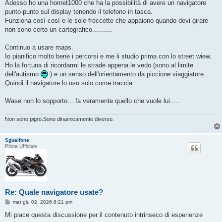
Adesso ho una hornet1000 che ha la possibilità di avere un navigatore
punto-punto sul display tenendo il telefono in tasca.
Funziona così così e le sole freccette che appaiono quando devi girare
non sono certo un cartografico..........
Continuo a usare maps.
Io pianifico molto bene i percorsi e me li studio prima con lo street wiew.
Ho la fortuna di ricordarmi le strade appena le vedo (sono al limite
dell'autismo
) e un senso dell'orientamento da piccione viaggiatore.
Quindi il navigatore lo uso solo come traccia.
Wase non lo sopporto....fa veramente quello che vuole lui.....
Non sono pigro.Sono dinamicamente diverso.
Sgualfone
Pilota Ufficiale
Re: Quale navigatore usate?
M
mar giu 02, 2026 8:21 pm
e
s
Mi piace questa discussione per il contenuto intrinseco di esperienze
s