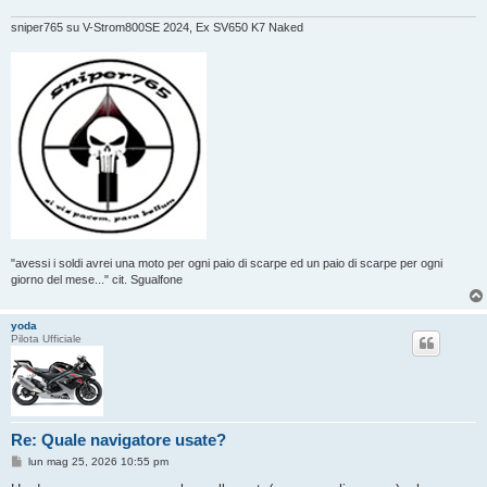
o
sniper765 su V-Strom800SE 2024, Ex SV650 K7 Naked
"avessi i soldi avrei una moto per ogni paio di scarpe ed un paio di scarpe per ogni
giorno del mese..." cit. Sgualfone
yoda
Pilota Ufficiale
Re: Quale navigatore usate?
M
lun mag 25, 2026 10:55 pm
e
s