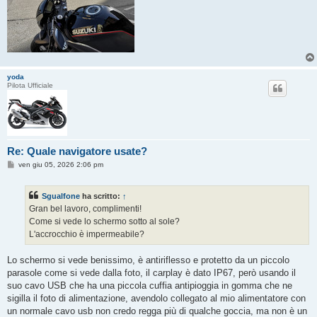
yoda
Pilota Ufficiale
Re: Quale navigatore usate?
M
ven giu 05, 2026 2:06 pm
e
s
s
Sgualfone
ha scritto:
↑
a
g
Gran bel lavoro, complimenti!
g
Come si vede lo schermo sotto al sole?
i
o
L'accrocchio è impermeabile?
Lo schermo si vede benissimo, è antiriflesso e protetto da un piccolo
parasole come si vede dalla foto, il carplay è dato IP67, però usando il
suo cavo USB che ha una piccola cuffia antipioggia in gomma che ne
sigilla il foto di alimentazione, avendolo collegato al mio alimentatore con
un normale cavo usb non credo regga più di qualche goccia, ma non è un