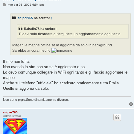
M
mer giu 03, 2026 6:54 pm
e
s
s
sniper765
ha scritto:
↑
a
g
g
Raistlin78 ha scritto:
i
o
Ti devi solo ricordare di fargli fare un aggiornamento ogni tanto.
Magari le mappe offline se le aggiorna da solo in background...
Sarebbe ancora meglio
Il mio non lo fa.
Non avendo la sim non sa se è aggiornato o no.
Lo devo comunque collegare in WiFi ogni tanto e gli faccio aggiornare le
mappe.
Anche sul telefono "ufficiale" ho scaricato praticamente tutta l'italia.
Quello si aggiorna da solo.
Non sono pigro.Sono dinamicamente diverso.
sniper765
Administrator