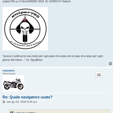
sniper765 su V-Strom800SE 2024, Ex SV650 K7 Naked
"avessi i soldi avrei una moto per ogni paio di scarpe ed un paio di scarpe per ogni
giorno del mese..." cit. Sgualfone
majinjoko
Mototurista
Re: Quale navigatore usate?
M
mer giu 03, 2026 8:45 pm
e
s
s