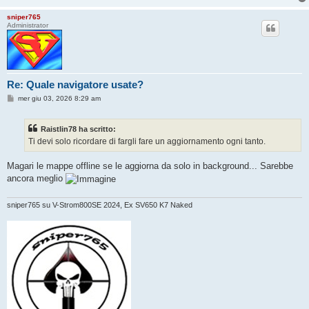
sniper765
Administrator
Re: Quale navigatore usate?
M
mer giu 03, 2026 8:29 am
e
s
s
Raistlin78 ha scritto:
a
g
Ti devi solo ricordare di fargli fare un aggiornamento ogni tanto.
g
i
o
Magari le mappe offline se le aggiorna da solo in background... Sarebbe
ancora meglio
sniper765 su V-Strom800SE 2024, Ex SV650 K7 Naked