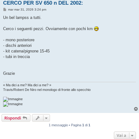
CERCO PER SV 650 n DEL 2002:
M
mar mar 31, 2026 3:24 pm
e
s
Un bel lampss a tutti.
s
a
g
Cerco i seguenti pezzi. Ovviamente con pochi km
g
i
o
- mono posteriore
- dischi anteriori
- kit catena/pignone 15-45
- tubi in treccia
Grazie
« Ma dici a me? Ma dici a me? »
Travis/Robert De Niro nel monologo di fronte allo specchio
Rispondi
1 messaggio • Pagina
1
di
1
Vai a