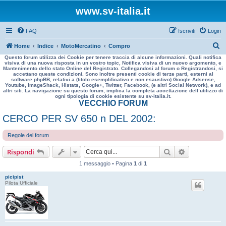
www.sv-italia.it
FAQ
Iscriviti
Login
C
Home
Indice
MotoMercatino
Compro
Questo forum utilizza dei Cookie per tenere traccia di alcune informazioni. Quali notifica
e
visiva di una nuova risposta in un vostro topic, Notifica visiva di un nuovo argomento, e
Mantenimento dello stato Online del Registrato. Collegandosi al forum o Registrandosi, si
r
accettano queste condizioni. Sono inoltre presenti cookie di terze parti, esterni al
software phpBB, relativi a (titolo esemplificativo e non esaustivo) Google Adsense,
c
Youtube, ImageShack, Histats, Google+, Twitter, Facebook, (e altri Social Network), e ad
altri siti. La navigazione su questo forum, implica la completa accettazione dell’utilizzo di
a
ogni tipologia di cookie esistente su sv-italia.it.
VECCHIO FORUM
CERCO PER SV 650 n DEL 2002:
Regole del forum
Cerca
Ricerca avan
Rispondi
1 messaggio • Pagina
1
di
1
picipist
Pilota Ufficiale