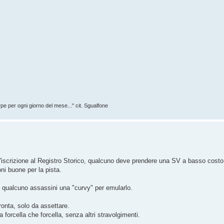
rpe per ogni giorno del mese..." cit. Sgualfone
l'iscrizione al Registro Storico, qualcuno deve prendere una SV a basso costo
ni buone per la pista.
e qualcuno assassini una "curvy" per emularlo.
ronta, solo da assettare.
a forcella che forcella, senza altri stravolgimenti.