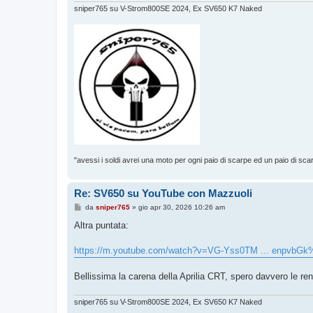
sniper765 su V-Strom800SE 2024, Ex SV650 K7 Naked
"avessi i soldi avrei una moto per ogni paio di scarpe ed un paio di sca
Re: SV650 su YouTube con Mazzuoli
M
da
sniper765
»
gio apr 30, 2026 10:26 am
e
s
Altra puntata:
s
a
g
https://m.youtube.com/watch?v=VG-Yss0TM ... enpvbG
g
i
o
Bellissima la carena della Aprilia CRT, spero davvero le re
sniper765 su V-Strom800SE 2024, Ex SV650 K7 Naked