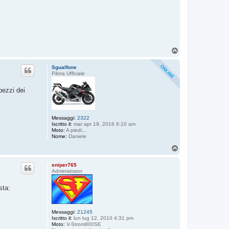
T
o
p
Sgualfone
Pilota Ufficiale
pezzi dei
Messaggi:
2322
Iscritto il:
mar apr 19, 2016 6:10 am
Moto:
A piedi...
Nome:
Daniele
T
o
p
sniper765
Administrator
sta:
Messaggi:
21245
Iscritto il:
lun lug 12, 2010 4:31 pm
Moto:
V-Strom800SE