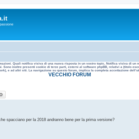
.it
a passione
mazioni. Quali notifica visiva di una nuova risposta in un vostro topic, Notifica visiva di u
. Sono inoltre presenti cookie di terze parti, esterni al software phpBB, relativi a (titolo
rk), e ad altri siti. La navigazione su questo forum, implica la completa accettazione dell’util
VECCHIO FORUM
rca
Ricerca avanzata
 che spacciano per la 2018 andranno bene per la prima versione?