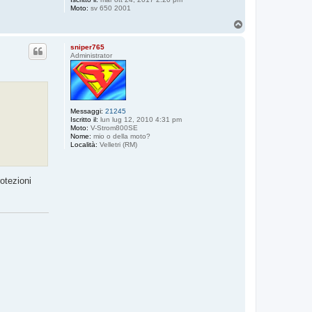
Moto:
sv 650 2001
T
o
p
sniper765
Administrator
Messaggi:
21245
Iscritto il:
lun lug 12, 2010 4:31 pm
Moto:
V-Strom800SE
Nome:
mio o della moto?
Località:
Velletri (RM)
rotezioni