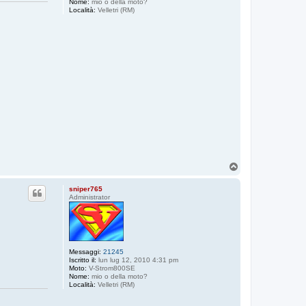
Nome:
mio o della moto?
Località:
Velletri (RM)
T
o
p
sniper765
Administrator
Messaggi:
21245
Iscritto il:
lun lug 12, 2010 4:31 pm
Moto:
V-Strom800SE
Nome:
mio o della moto?
Località:
Velletri (RM)