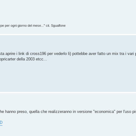
rpe per ogni giorno del mese..." cit. Sgualfone
prire i link di cross196 per vederlo li) pottebbe aver fatto un mix tra i vari 
pricarter della 2003 etcc...
e hanno preso, quella che realizzeranno in versione "economica" per l'uso pi
3D