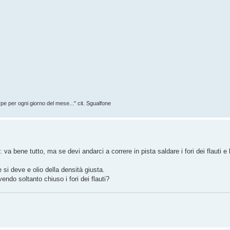
rpe per ogni giorno del mese..." cit. Sgualfone
a bene tutto, ma se devi andarci a correre in pista saldare i fori dei flauti e
 si deve e olio della densità giusta.
vendo soltanto chiuso i fori dei flauti?