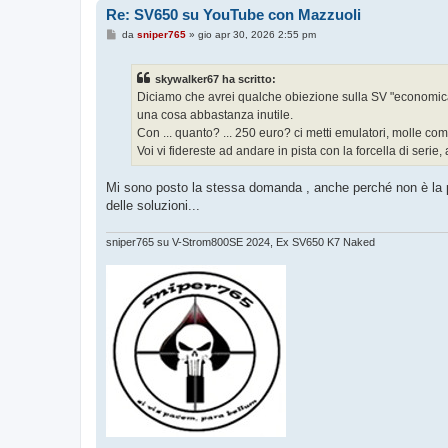
Re: SV650 su YouTube con Mazzuoli
M
da
sniper765
»
gio apr 30, 2026 2:55 pm
e
s
s
skywalker67 ha scritto:
a
g
Diciamo che avrei qualche obiezione sulla SV "economica": 
g
una cosa abbastanza inutile.
i
o
Con ... quanto? ... 250 euro? ci metti emulatori, molle com
Voi vi fidereste ad andare in pista con la forcella di serie, 
Mi sono posto la stessa domanda , anche perché non è la p
delle soluzioni...
sniper765 su V-Strom800SE 2024, Ex SV650 K7 Naked