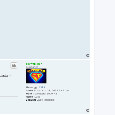
T
o
p
skywalker67
Supporter
 basta mi
Messaggi:
4373
Iscritto il:
mer mar 28, 2018 7:47 am
Moto:
Kawatappi Z900 RS
Nome:
Luke
Località:
Lago Maggiore.
T
o