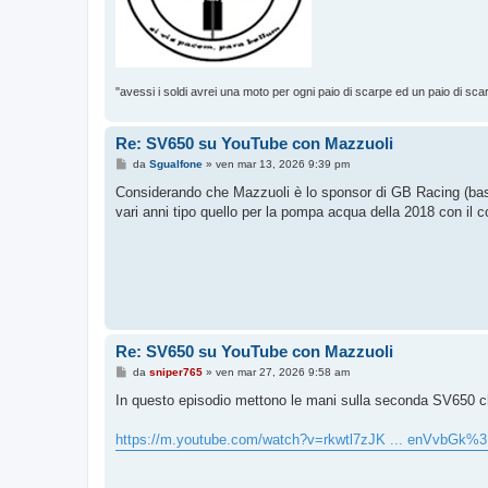
"avessi i soldi avrei una moto per ogni paio di scarpe ed un paio di sca
Re: SV650 su YouTube con Mazzuoli
M
da
Sgualfone
»
ven mar 13, 2026 9:39 pm
e
s
Considerando che Mazzuoli è lo sponsor di GB Racing (basta a
s
vari anni tipo quello per la pompa acqua della 2018 con il co
a
g
g
i
o
Re: SV650 su YouTube con Mazzuoli
M
da
sniper765
»
ven mar 27, 2026 9:58 am
e
s
In questo episodio mettono le mani sulla seconda SV650 ch
s
a
g
https://m.youtube.com/watch?v=rkwtl7zJK ... enVvbGk%
g
i
o