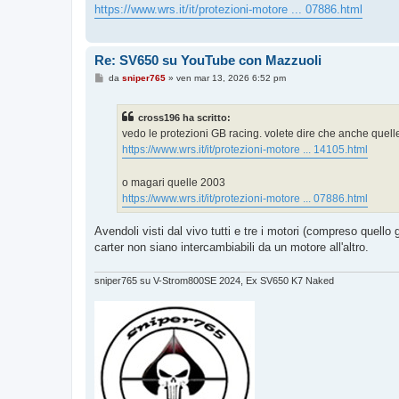
o
https://www.wrs.it/it/protezioni-motore ... 07886.html
Re: SV650 su YouTube con Mazzuoli
M
da
sniper765
»
ven mar 13, 2026 6:52 pm
e
s
s
cross196 ha scritto:
a
g
vedo le protezioni GB racing. volete dire che anche que
g
https://www.wrs.it/it/protezioni-motore ... 14105.html
i
o
o magari quelle 2003
https://www.wrs.it/it/protezioni-motore ... 07886.html
Avendoli visti dal vivo tutti e tre i motori (compreso quello
carter non siano intercambiabili da un motore all'altro.
sniper765 su V-Strom800SE 2024, Ex SV650 K7 Naked