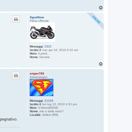
T
o
p
Sgualfone
Pilota Ufficiale
Messaggi:
2322
Iscritto il:
mar apr 19, 2016 6:10 am
Moto:
A piedi...
Nome:
Daniele
T
o
p
sniper765
Administrator
Messaggi:
21245
Iscritto il:
lun lug 12, 2010 4:31 pm
Moto:
V-Strom800SE
Nome:
mio o della moto?
Località:
Velletri (RM)
mpegnativo.