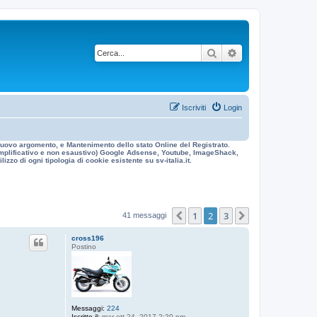
Cerca
Ricerca avanzata
Iscriviti
Login
n nuovo argomento, e Mantenimento dello stato Online del Registrato.
 esemplificativo e non esaustivo) Google Adsense, Youtube, ImageShack,
izzo di ogni tipologia di cookie esistente su sv-italia.it.
1
2
3
Precedente
Prossimo
41 messaggi
cross196
Postino
Messaggi:
224
Iscritto il:
mar ott 24, 2017 2:20 pm