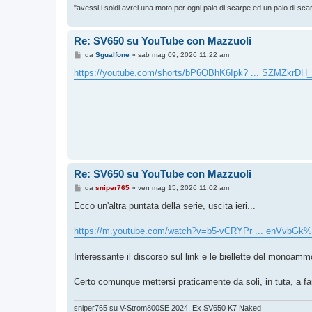
"avessi i soldi avrei una moto per ogni paio di scarpe ed un paio di sca
Re: SV650 su YouTube con Mazzuoli
M
da
Sgualfone
»
sab mag 09, 2026 11:22 am
e
s
https://youtube.com/shorts/bP6QBhK6Ipk? ... SZMZkrDH
s
a
g
g
i
o
Re: SV650 su YouTube con Mazzuoli
M
da
sniper765
»
ven mag 15, 2026 11:02 am
e
s
Ecco un'altra puntata della serie, uscita ieri...
s
a
g
https://m.youtube.com/watch?v=b5-vCRYPr ... enVvbGk
g
i
o
Interessante il discorso sul link e le biellette del monoamm
Certo comunque mettersi praticamente da soli, in tuta, a f
sniper765 su V-Strom800SE 2024, Ex SV650 K7 Naked