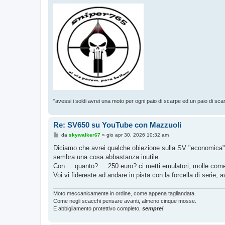
"avessi i soldi avrei una moto per ogni paio di scarpe ed un paio di sca
Re: SV650 su YouTube con Mazzuoli
M
da
skywalker67
»
gio apr 30, 2026 10:32 am
e
s
Diciamo che avrei qualche obiezione sulla SV "economica": v
s
sembra una cosa abbastanza inutile.
a
g
Con ... quanto? ... 250 euro? ci metti emulatori, molle come
g
Voi vi fidereste ad andare in pista con la forcella di serie, a
i
o
Moto meccanicamente in ordine, come appena tagliandata.
Come negli scacchi pensare avanti, almeno cinque mosse.
E abbigliamento protettivo completo,
sempre!