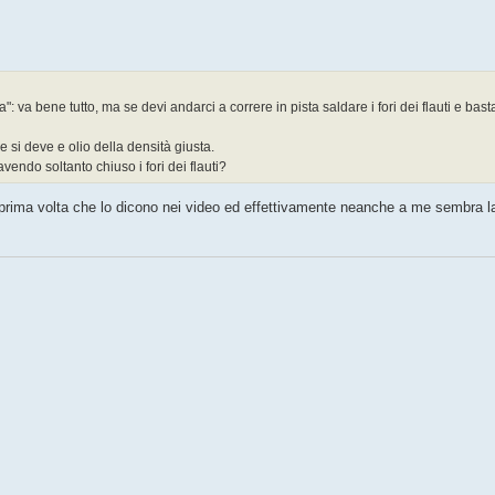
va bene tutto, ma se devi andarci a correre in pista saldare i fori dei flauti e bas
e si deve e olio della densità giusta.
avendo soltanto chiuso i fori dei flauti?
rima volta che lo dicono nei video ed effettivamente neanche a me sembra la