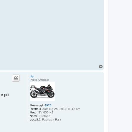
T
o
p
dip
Pilota Ufficiale
 e poi
Messaggi:
4926
Iscritto il:
dom lug 25, 2010 11:42 am
Moto:
SV 650 K2
Nome:
Stefano
Località:
Faenza ( Ra )