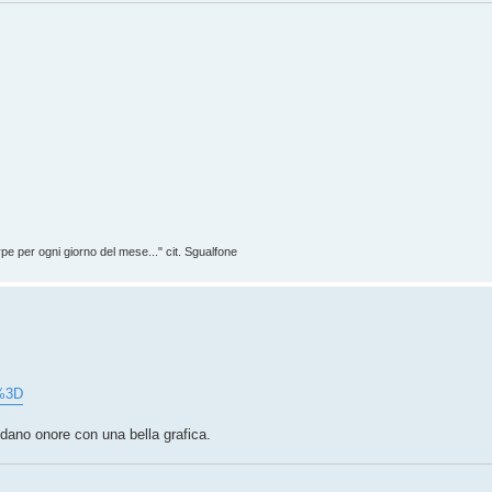
rpe per ogni giorno del mese..." cit. Sgualfone
k%3D
ndano onore con una bella grafica.