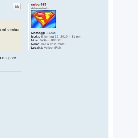
p
sniper765
Administrator
ta mi sembra
Messaggi:
21245
Iscritto il:
lun lug 12, 2010 4:31 pm
Moto:
V-Strom800SE
Nome:
mio o della moto?
Località:
Velletri (RM)
 migliore