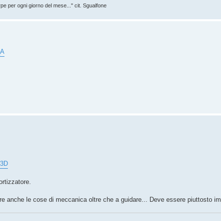
rpe per ogni giorno del mese..." cit. Sgualfone
_A
%3D
ortizzatore.
are anche le cose di meccanica oltre che a guidare... Deve essere piuttosto i