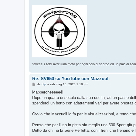
"avessi i soldi avrei una moto per ogni paio di scarpe ed un paio di sca
Re: SV650 su YouTube con Mazzuoli
M
da
dip
»
sab mag 16, 2026 2:18 pm
e
s
Mappercheeeeeé!
s
Dopo un quarto di secolo dalla sua uscita, ad un passo del
a
g
spenderci un botto con adattamenti vari per avere prestazio
g
i
o
Ovvio che Mazzuoli lo fa per le visualizzazioni, e temo ch
Penso che per l'uso in pista sia meglio una 600 Sport già p
Detto da chi ha la Serie Perfetta, con i freni che frenano e l