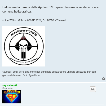
g
i
o
Bellissima la carena della Aprilia CRT, spero davvero le rendano onore
con una bella grafica.
sniper765 su V-Strom800SE 2024, Ex SV650 K7 Naked
"avessi i soldi avrei una moto per ogni paio di scarpe ed un paio di scarpe per ogni
giorno del mese..." cit. Sgualfone
skywalker67
Supporter