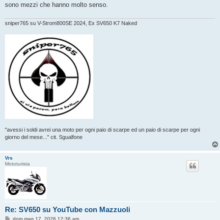
sono mezzi che hanno molto senso.
sniper765 su V-Strom800SE 2024, Ex SV650 K7 Naked
"avessi i soldi avrei una moto per ogni paio di scarpe ed un paio di scarpe per ogni
giorno del mese..." cit. Sgualfone
Vrs
Mototurista
Re: SV650 su YouTube con Mazzuoli
M
dom mag 17, 2026 12:36 am