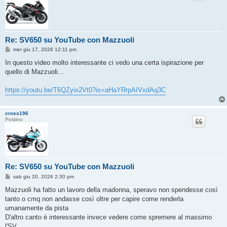
Re: SV650 su YouTube con Mazzuoli
M
mer giu 17, 2026 12:11 pm
e
s
In questo video molto interessante ci vedo una certa ispirazione per
s
quello di Mazzuoli...
a
g
g
https://youtu.be/T6QZyix2Vt0?is=aHaYRrpAIVxdAq3C
i
o
cross196
Postino
Re: SV650 su YouTube con Mazzuoli
M
sab giu 20, 2026 2:30 pm
e
s
Mazzuoli ha fatto un lavoro della madonna, speravo non spendesse così
s
tanto o cmq non andasse così oltre per capire come renderla
a
g
umanamente da pista
g
D'altro canto è interessante invece vedere come spremere al massimo
i
o
l'SV.