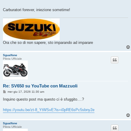
g
i
o
Carburatori forever, iniezione sometime!
Ora che so di non sapere, sto imparando ad imparare
Sgualfone
Pilota Ufficiale
Re: SV650 su YouTube con Mazzuoli
M
mer giu 17, 2026 11:30 am
e
s
Inquino questo post ma questo ci è sfuggito....?
s
a
g
https://youtu.be/zt-8_YtWSvE?is=i0pRE6sPc5sbny2e
g
i
o
Sgualfone
Pilota Ufficiale