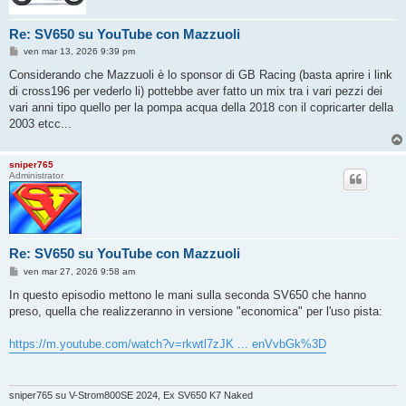
Re: SV650 su YouTube con Mazzuoli
M
ven mar 13, 2026 9:39 pm
e
s
Considerando che Mazzuoli è lo sponsor di GB Racing (basta aprire i link
s
di cross196 per vederlo li) pottebbe aver fatto un mix tra i vari pezzi dei
a
g
vari anni tipo quello per la pompa acqua della 2018 con il copricarter della
g
2003 etcc...
i
o
sniper765
Administrator
Re: SV650 su YouTube con Mazzuoli
M
ven mar 27, 2026 9:58 am
e
s
In questo episodio mettono le mani sulla seconda SV650 che hanno
s
preso, quella che realizzeranno in versione "economica" per l'uso pista:
a
g
g
https://m.youtube.com/watch?v=rkwtl7zJK ... enVvbGk%3D
i
o
sniper765 su V-Strom800SE 2024, Ex SV650 K7 Naked