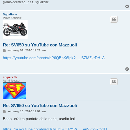
giorno del mese..." cit. Sgualfone
Sgualfone
Pilota Ufficiale
Re: SV650 su YouTube con Mazzuoli
M
sab mag 09, 2026 11:22 am
e
s
https://youtube.com/shorts/bP6QBhK6Ipk? ... SZMZkrDH_A
s
a
g
g
i
sniper765
o
Administrator
Re: SV650 su YouTube con Mazzuoli
M
ven mag 15, 2026 11:02 am
e
s
Ecco un'altra puntata della serie, uscita ieri...
s
a
g
https://m.youtube.com/watch?v=b5-vCRYPr ... enVvbGk%3D