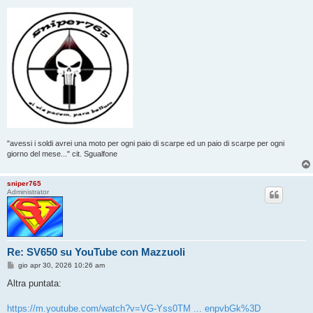
"avessi i soldi avrei una moto per ogni paio di scarpe ed un paio di scarpe per ogni
giorno del mese..." cit. Sgualfone
sniper765
Administrator
Re: SV650 su YouTube con Mazzuoli
M
gio apr 30, 2026 10:26 am
e
s
Altra puntata:
s
a
g
https://m.youtube.com/watch?v=VG-Yss0TM ... enpvbGk%3D