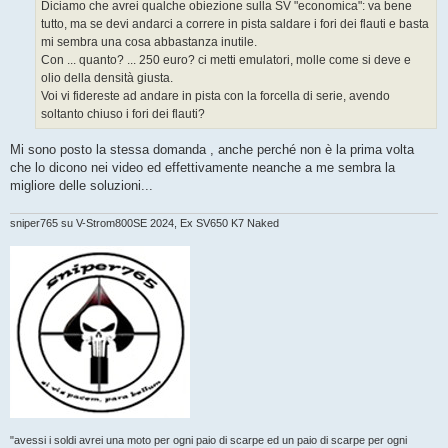
g
Diciamo che avrei qualche obiezione sulla SV "economica": va bene
g
tutto, ma se devi andarci a correre in pista saldare i fori dei flauti e basta
i
o
mi sembra una cosa abbastanza inutile.
Con ... quanto? ... 250 euro? ci metti emulatori, molle come si deve e
olio della densità giusta.
Voi vi fidereste ad andare in pista con la forcella di serie, avendo
soltanto chiuso i fori dei flauti?
Mi sono posto la stessa domanda , anche perché non è la prima volta
che lo dicono nei video ed effettivamente neanche a me sembra la
migliore delle soluzioni...
sniper765 su V-Strom800SE 2024, Ex SV650 K7 Naked
"avessi i soldi avrei una moto per ogni paio di scarpe ed un paio di scarpe per ogni