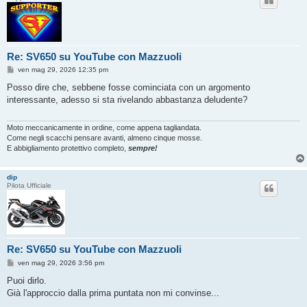
Re: SV650 su YouTube con Mazzuoli
M
ven mag 29, 2026 12:35 pm
e
s
Posso dire che, sebbene fosse cominciata con un argomento
s
interessante, adesso si sta rivelando abbastanza deludente?
a
g
g
i
Moto meccanicamente in ordine, come appena tagliandata.
o
Come negli scacchi pensare avanti, almeno cinque mosse.
E abbigliamento protettivo completo,
sempre!
dip
Pilota Ufficiale
Re: SV650 su YouTube con Mazzuoli
M
ven mag 29, 2026 3:56 pm
e
s
Puoi dirlo.
s
Già l'approccio dalla prima puntata non mi convinse...
a
g