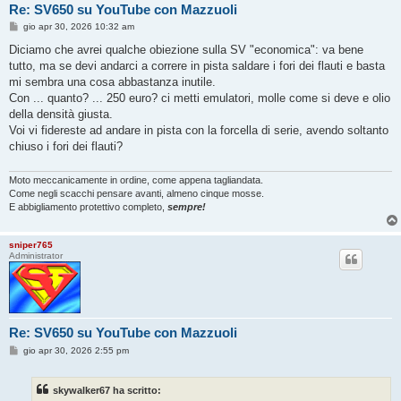
Re: SV650 su YouTube con Mazzuoli
M
gio apr 30, 2026 10:32 am
e
s
Diciamo che avrei qualche obiezione sulla SV "economica": va bene
s
tutto, ma se devi andarci a correre in pista saldare i fori dei flauti e basta
a
g
mi sembra una cosa abbastanza inutile.
g
Con ... quanto? ... 250 euro? ci metti emulatori, molle come si deve e olio
i
o
della densità giusta.
Voi vi fidereste ad andare in pista con la forcella di serie, avendo soltanto
chiuso i fori dei flauti?
Moto meccanicamente in ordine, come appena tagliandata.
Come negli scacchi pensare avanti, almeno cinque mosse.
E abbigliamento protettivo completo,
sempre!
sniper765
Administrator
Re: SV650 su YouTube con Mazzuoli
M
gio apr 30, 2026 2:55 pm
e
s
s
skywalker67 ha scritto:
a