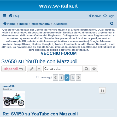
www.sv-italia.it
FAQ
Iscriviti
Login
C
Home
Indice
MotoManetta
A Manetta
Questo forum utilizza dei Cookie per tenere traccia di alcune informazioni. Quali notifica
e
visiva di una nuova risposta in un vostro topic, Notifica visiva di un nuovo argomento, e
Mantenimento dello stato Online del Registrato. Collegandosi al forum o Registrandosi, si
r
accettano queste condizioni. Sono inoltre presenti cookie di terze parti, esterni al
software phpBB, relativi a (titolo esemplificativo e non esaustivo) Google Adsense,
c
Youtube, ImageShack, Histats, Google+, Twitter, Facebook, (e altri Social Network), e ad
altri siti. La navigazione su questo forum, implica la completa accettazione dell’utilizzo di
a
ogni tipologia di cookie esistente su sv-italia.it.
VECCHIO FORUM
SV650 su YouTube con Mazzuoli
Cerca
Ricerca avan
Rispondi
1
2
3
Precedente
Prossimo
41 messaggi
cross196
Postino
Re: SV650 su YouTube con Mazzuoli