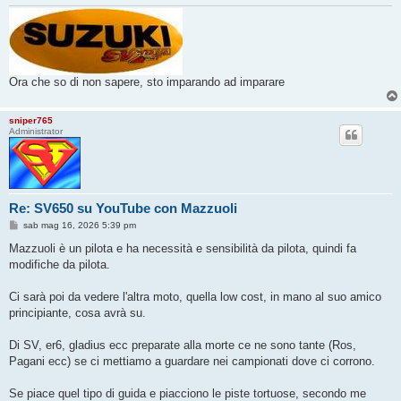
Ora che so di non sapere, sto imparando ad imparare
sniper765
Administrator
Re: SV650 su YouTube con Mazzuoli
M
sab mag 16, 2026 5:39 pm
e
s
Mazzuoli è un pilota e ha necessità e sensibilità da pilota, quindi fa
s
modifiche da pilota.
a
g
g
Ci sarà poi da vedere l'altra moto, quella low cost, in mano al suo amico
i
o
principiante, cosa avrà su.
Di SV, er6, gladius ecc preparate alla morte ce ne sono tante (Ros,
Pagani ecc) se ci mettiamo a guardare nei campionati dove ci corrono.
Se piace quel tipo di guida e piacciono le piste tortuose, secondo me