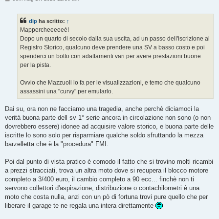
e
s
s
dip
ha scritto:
↑
a
g
Mappercheeeeeé!
g
Dopo un quarto di secolo dalla sua uscita, ad un passo dell'iscrizione al
i
o
Registro Storico, qualcuno deve prendere una SV a basso costo e poi
spenderci un botto con adattamenti vari per avere prestazioni buone
per la pista.
Ovvio che Mazzuoli lo fa per le visualizzazioni, e temo che qualcuno
assassini una "curvy" per emularlo.
Dai su, ora non ne facciamo una tragedia, anche perchè diciamoci la
verità buona parte dell sv 1° serie ancora in circolazione non sono (o non
dovrebbero essere) idonee ad acquisire valore storico, e buona parte delle
iscritte lo sono solo per risparmiare qualche soldo sfruttando la mezza
barzelletta che è la "procedura" FMI.
Poi dal punto di vista pratico è comodo il fatto che si trovino molti ricambi
a prezzi stracciati, trova un altra moto dove si recupera il blocco motore
completo a 3/400 euro, il cambio completo a 90 ecc... finchè non ti
servono collettori d'aspirazione, distribuzione o contachilometri è una
moto che costa nulla, anzi con un pò di fortuna trovi pure quello che per
liberare il garage te ne regala una intera direttamente