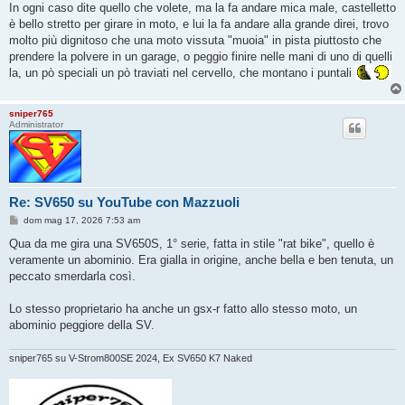
In ogni caso dite quello che volete, ma la fa andare mica male, castelletto
è bello stretto per girare in moto, e lui la fa andare alla grande direi, trovo
molto più dignitoso che una moto vissuta "muoia" in pista piuttosto che
prendere la polvere in un garage, o peggio finire nelle mani di uno di quelli
la, un pò speciali un pò traviati nel cervello, che montano i puntali
sniper765
Administrator
Re: SV650 su YouTube con Mazzuoli
M
dom mag 17, 2026 7:53 am
e
s
Qua da me gira una SV650S, 1° serie, fatta in stile "rat bike", quello è
s
veramente un abominio. Era gialla in origine, anche bella e ben tenuta, un
a
g
peccato smerdarla così.
g
i
o
Lo stesso proprietario ha anche un gsx-r fatto allo stesso moto, un
abominio peggiore della SV.
sniper765 su V-Strom800SE 2024, Ex SV650 K7 Naked