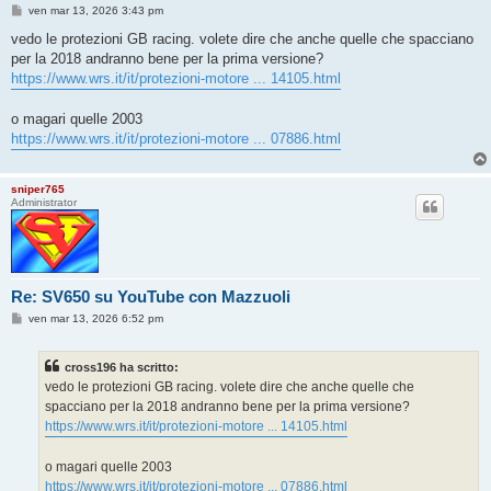
M
ven mar 13, 2026 3:43 pm
e
s
vedo le protezioni GB racing. volete dire che anche quelle che spacciano
s
per la 2018 andranno bene per la prima versione?
a
g
https://www.wrs.it/it/protezioni-motore ... 14105.html
g
i
o
o magari quelle 2003
https://www.wrs.it/it/protezioni-motore ... 07886.html
sniper765
Administrator
Re: SV650 su YouTube con Mazzuoli
M
ven mar 13, 2026 6:52 pm
e
s
s
cross196 ha scritto:
a
g
vedo le protezioni GB racing. volete dire che anche quelle che
g
spacciano per la 2018 andranno bene per la prima versione?
i
o
https://www.wrs.it/it/protezioni-motore ... 14105.html
o magari quelle 2003
https://www.wrs.it/it/protezioni-motore ... 07886.html