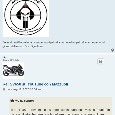
"avessi i soldi avrei una moto per ogni paio di scarpe ed un paio di scarpe per ogni
giorno del mese..." cit. Sgualfone
dip
Pilota Ufficiale
Re: SV650 su YouTube con Mazzuoli
M
dom mag 17, 2026 10:38 am
e
s
s
Vrs ha scritto:
a
g
g
In ogni caso... trovo molto più dignitoso che una moto vissuta "muoia" in
i
o
pista piuttosto che prendere la polvere in un garage, o peggio finire