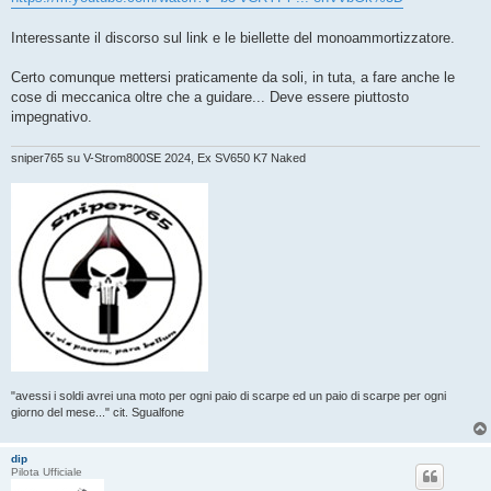
g
i
o
Interessante il discorso sul link e le biellette del monoammortizzatore.
Certo comunque mettersi praticamente da soli, in tuta, a fare anche le
cose di meccanica oltre che a guidare... Deve essere piuttosto
impegnativo.
sniper765 su V-Strom800SE 2024, Ex SV650 K7 Naked
"avessi i soldi avrei una moto per ogni paio di scarpe ed un paio di scarpe per ogni
giorno del mese..." cit. Sgualfone
dip
Pilota Ufficiale