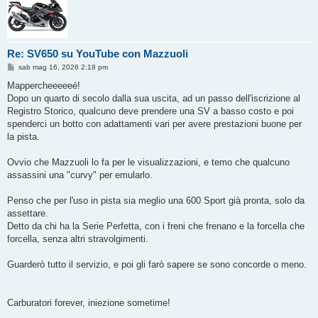
Re: SV650 su YouTube con Mazzuoli
M
sab mag 16, 2026 2:18 pm
e
s
Mappercheeeeeé!
s
Dopo un quarto di secolo dalla sua uscita, ad un passo dell'iscrizione al
a
g
Registro Storico, qualcuno deve prendere una SV a basso costo e poi
g
spenderci un botto con adattamenti vari per avere prestazioni buone per
i
o
la pista.
Ovvio che Mazzuoli lo fa per le visualizzazioni, e temo che qualcuno
assassini una "curvy" per emularlo.
Penso che per l'uso in pista sia meglio una 600 Sport già pronta, solo da
assettare.
Detto da chi ha la Serie Perfetta, con i freni che frenano e la forcella che
forcella, senza altri stravolgimenti.
Guarderò tutto il servizio, e poi gli farò sapere se sono concorde o meno.
Carburatori forever, iniezione sometime!