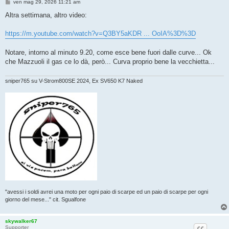
M
ven mag 29, 2026 11:21 am
e
s
Altra settimana, altro video:
s
a
g
https://m.youtube.com/watch?v=Q3BY5aKDR ... OoIA%3D%3D
g
i
o
Notare, intorno al minuto 9.20, come esce bene fuori dalle curve... Ok
che Mazzuoli il gas ce lo dà, però... Curva proprio bene la vecchietta...
sniper765 su V-Strom800SE 2024, Ex SV650 K7 Naked
"avessi i soldi avrei una moto per ogni paio di scarpe ed un paio di scarpe per ogni
giorno del mese..." cit. Sgualfone
skywalker67
Supporter