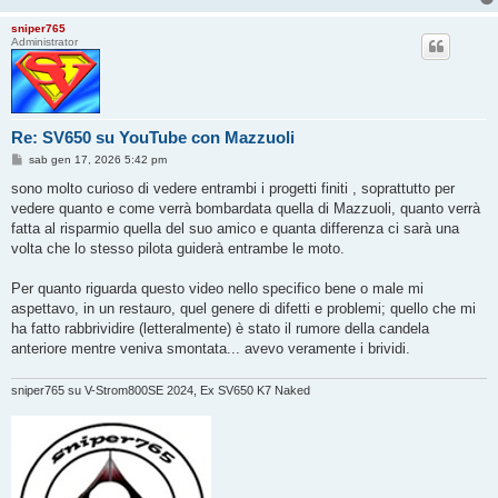
sniper765
Administrator
Re: SV650 su YouTube con Mazzuoli
M
sab gen 17, 2026 5:42 pm
e
s
sono molto curioso di vedere entrambi i progetti finiti , soprattutto per
s
vedere quanto e come verrà bombardata quella di Mazzuoli, quanto verrà
a
g
fatta al risparmio quella del suo amico e quanta differenza ci sarà una
g
volta che lo stesso pilota guiderà entrambe le moto.
i
o
Per quanto riguarda questo video nello specifico bene o male mi
aspettavo, in un restauro, quel genere di difetti e problemi; quello che mi
ha fatto rabbrividire (letteralmente) è stato il rumore della candela
anteriore mentre veniva smontata... avevo veramente i brividi.
sniper765 su V-Strom800SE 2024, Ex SV650 K7 Naked