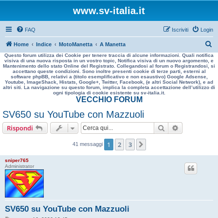
www.sv-italia.it
FAQ
Iscriviti
Login
C
Home
Indice
MotoManetta
A Manetta
Questo forum utilizza dei Cookie per tenere traccia di alcune informazioni. Quali notifica
e
visiva di una nuova risposta in un vostro topic, Notifica visiva di un nuovo argomento, e
Mantenimento dello stato Online del Registrato. Collegandosi al forum o Registrandosi, si
r
accettano queste condizioni. Sono inoltre presenti cookie di terze parti, esterni al
software phpBB, relativi a (titolo esemplificativo e non esaustivo) Google Adsense,
c
Youtube, ImageShack, Histats, Google+, Twitter, Facebook, (e altri Social Network), e ad
altri siti. La navigazione su questo forum, implica la completa accettazione dell’utilizzo di
a
ogni tipologia di cookie esistente su sv-italia.it.
VECCHIO FORUM
SV650 su YouTube con Mazzuoli
Cerca
Ricerca avan
Rispondi
1
2
3
Prossimo
41 messaggi
sniper765
Administrator
SV650 su YouTube con Mazzuoli