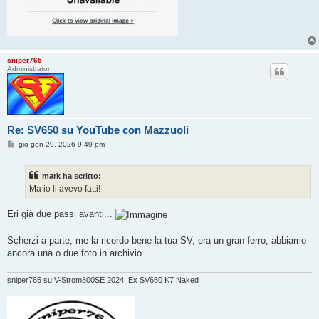
sniper765
Administrator
Re: SV650 su YouTube con Mazzuoli
M
gio gen 29, 2026 9:49 pm
e
s
s
mark ha scritto:
a
g
Ma io li avevo fatti!
g
i
o
Eri già due passi avanti...
Scherzi a parte, me la ricordo bene la tua SV, era un gran ferro, abbiamo
ancora una o due foto in archivio...
sniper765 su V-Strom800SE 2024, Ex SV650 K7 Naked