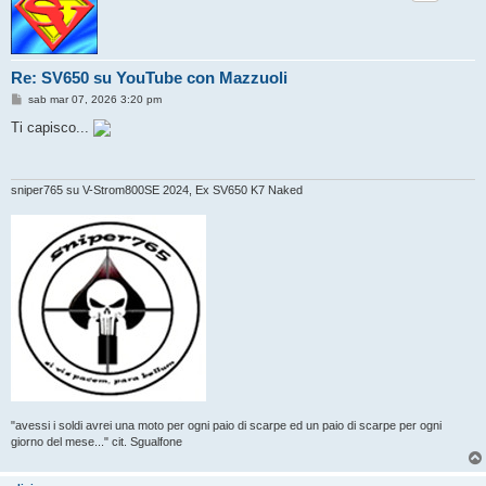
Re: SV650 su YouTube con Mazzuoli
M
sab mar 07, 2026 3:20 pm
e
s
Ti capisco...
s
a
g
g
i
sniper765 su V-Strom800SE 2024, Ex SV650 K7 Naked
o
"avessi i soldi avrei una moto per ogni paio di scarpe ed un paio di scarpe per ogni
giorno del mese..." cit. Sgualfone