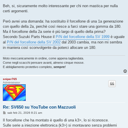
e
s
Beh, si, sicuramente molto interessante per chi non mastica per nulla
s
certi argomenti.
a
g
g
Però avrei una domanda: ha sostituito il forcellone di una 1a generazione
i
o
con quello della 2a, perchè così riesce a farci stare una gomma da 180.
Ma il forcellone della 2a serie è più largo di quello della prima?
Secondo Suzuki Parts House il
P/N del forcellone della SV 1999
è uguale
al
P/N del forcellone della SV 2002
dal 2003 cambia, ma non mi sembra
in maniera così sconvolgente da poterci allocare un 180.
Moto meccanicamente in ordine, come appena tagliandata.
Come negli scacchi pensare avanti, almeno cinque mosse.
E abbigliamento protettivo completo,
sempre!
sniper765
Administrator
Re: SV650 su YouTube con Mazzuoli
M
sab feb 21, 2026 8:21 am
e
s
Il forcellone che ha montato è quello di una k3>, lo si riconosce.
s
Sulle serie a iniezione elettronica (k3>) si montavano senza problemi
a