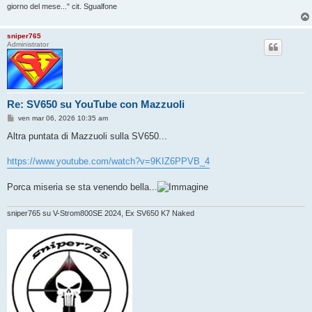
giorno del mese..." cit. Sgualfone
sniper765
Administrator
Re: SV650 su YouTube con Mazzuoli
M
ven mar 06, 2026 10:35 am
e
s
Altra puntata di Mazzuoli sulla SV650...
s
a
g
https://www.youtube.com/watch?v=9KIZ6PPVB_4
g
i
o
Porca miseria se sta venendo bella...
sniper765 su V-Strom800SE 2024, Ex SV650 K7 Naked