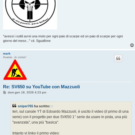
"avessi i soldi avrei una moto per ogni paio di scarpe ed un paio di scarpe per ogni
giorno del mese..." cit. Sgualfone
mark
Avatar...in corso!
Re: SV650 su YouTube con Mazzuoli
M
dom gen 18, 2026 4:23 pm
e
s
s
sniper765
ha scritto:
↑
a
g
Ieri, sul canale YT di Edoardo Mazzuoli, è uscito il video (il primo di una
g
serie) con il progetto per due SV650 1° serie da usare in pista, una più
i
o
"avanzata", una più "basica".
Intanto vi linko il primo video: