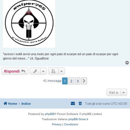
"avessi i soldi avrei una moto per ogni paio di scarpe ed un paio di scarpe per ogni
giorno del mese..." cit. Sgualfone
Rispondi
1
2
3
Prossimo
41 messaggi
Vai a
Home
Indice
Tutti gli orari sono
UTC+02:00
Powered by
phpBB
® Forum Software © phpBB Limited
Traduzione Italiana
phpBB-Store.it
Privacy
|
Condizioni