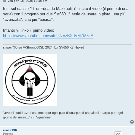
M
ven gen 16, 2026 12:45 pm
e
s
Ieri, sul canale YT di Edoardo Mazzuoli, è uscito il video (il primo di una
s
serie) con il progetto per due SV650 1° serie da usare in pista, una più
a
g
"avanzata", una più "basica".
g
i
o
Intanto vi linko il primo video:
https://www.youtube.com/watch?v=zBXdVMZM5kA
sniper765 su V-Strom800SE 2024, Ex SV650 K7 Naked
"avessi i soldi avrei una moto per ogni paio di scarpe ed un paio di scarpe per ogni
giorno del mese..." cit. Sgualfone
cross196
Postino