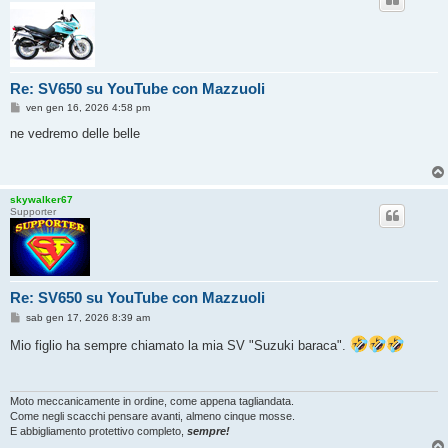
Re: SV650 su YouTube con Mazzuoli
M
ven gen 16, 2026 4:58 pm
e
s
ne vedremo delle belle
s
a
g
g
i
skywalker67
o
Supporter
Re: SV650 su YouTube con Mazzuoli
M
sab gen 17, 2026 8:39 am
e
s
Mio figlio ha sempre chiamato la mia SV "Suzuki baraca".
s
a
g
g
i
Moto meccanicamente in ordine, come appena tagliandata.
o
Come negli scacchi pensare avanti, almeno cinque mosse.
E abbigliamento protettivo completo,
sempre!