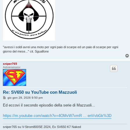
"avessi i soldi avrei una moto per ogni paio di scarpe ed un paio di scarpe per ogni
giorno del mese..." cit. Sgualfone
sniper765
Administrator
Re: SV650 su YouTube con Mazzuoli
M
gio gen 29, 2026 9:50 pm
e
s
Ed eccovi il secondo episodio della serie di Mazzuoli...
s
a
g
https://m.youtube.com/watch?v=4OMvW7vmR ... enVvbGk%3D
g
i
o
sniper765 su V-Strom800SE 2024, Ex SV650 K7 Naked