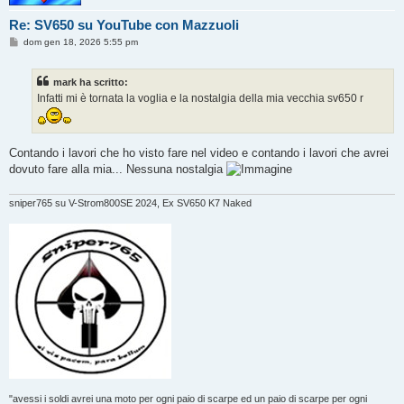
Re: SV650 su YouTube con Mazzuoli
M
dom gen 18, 2026 5:55 pm
e
s
s
mark ha scritto:
a
g
Infatti mi è tornata la voglia e la nostalgia della mia vecchia sv650 r
g
i
o
Contando i lavori che ho visto fare nel video e contando i lavori che avrei
dovuto fare alla mia... Nessuna nostalgia
sniper765 su V-Strom800SE 2024, Ex SV650 K7 Naked
"avessi i soldi avrei una moto per ogni paio di scarpe ed un paio di scarpe per ogni