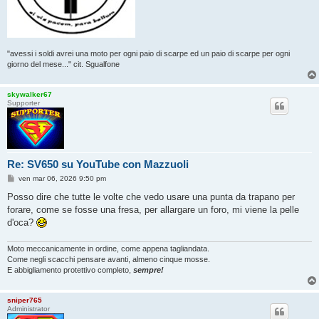
"avessi i soldi avrei una moto per ogni paio di scarpe ed un paio di scarpe per ogni
giorno del mese..." cit. Sgualfone
skywalker67
Supporter
Re: SV650 su YouTube con Mazzuoli
M
ven mar 06, 2026 9:50 pm
e
s
Posso dire che tutte le volte che vedo usare una punta da trapano per
s
forare, come se fosse una fresa, per allargare un foro, mi viene la pelle
a
g
d'oca?
g
i
o
Moto meccanicamente in ordine, come appena tagliandata.
Come negli scacchi pensare avanti, almeno cinque mosse.
E abbigliamento protettivo completo,
sempre!
sniper765
Administrator