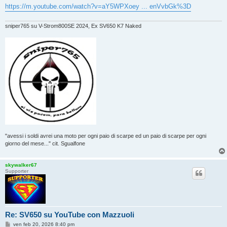
g
https://m.youtube.com/watch?v=aY5WPXoey ... enVvbGk%3D
i
o
sniper765 su V-Strom800SE 2024, Ex SV650 K7 Naked
"avessi i soldi avrei una moto per ogni paio di scarpe ed un paio di scarpe per ogni
giorno del mese..." cit. Sgualfone
skywalker67
Supporter
Re: SV650 su YouTube con Mazzuoli
M
ven feb 20, 2026 8:40 pm