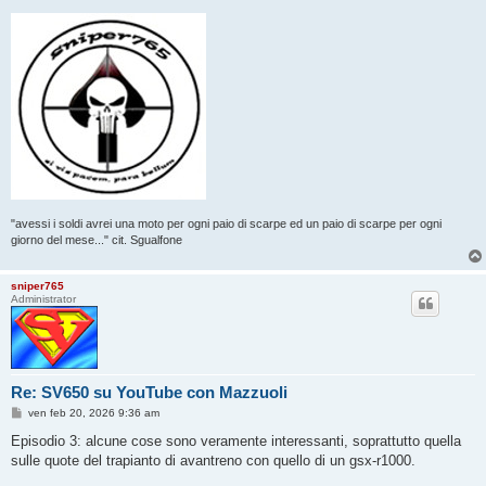
"avessi i soldi avrei una moto per ogni paio di scarpe ed un paio di scarpe per ogni
giorno del mese..." cit. Sgualfone
sniper765
Administrator
Re: SV650 su YouTube con Mazzuoli
M
ven feb 20, 2026 9:36 am
e
s
Episodio 3: alcune cose sono veramente interessanti, soprattutto quella
s
sulle quote del trapianto di avantreno con quello di un gsx-r1000.
a
g