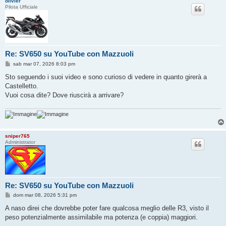
olivier
Pilota Ufficiale
Re: SV650 su YouTube con Mazzuoli
M
sab mar 07, 2026 8:03 pm
e
s
Sto seguendo i suoi video e sono curioso di vedere in quanto girerà a
s
Castelletto.
a
g
Vuoi cosa dite? Dove riuscirà a arrivare?
g
i
o
sniper765
Administrator
Re: SV650 su YouTube con Mazzuoli
M
dom mar 08, 2026 5:31 pm
e
s
A naso direi che dovrebbe poter fare qualcosa meglio delle R3, visto il
s
peso potenzialmente assimilabile ma potenza (e coppia) maggiori.
a
g