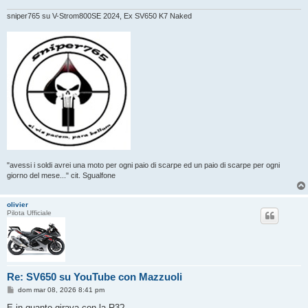
g
i
sniper765 su V-Strom800SE 2024, Ex SV650 K7 Naked
o
"avessi i soldi avrei una moto per ogni paio di scarpe ed un paio di scarpe per ogni
giorno del mese..." cit. Sgualfone
olivier
Pilota Ufficiale
Re: SV650 su YouTube con Mazzuoli
M
dom mar 08, 2026 8:41 pm
e
s
E in quanto girava con la R3?