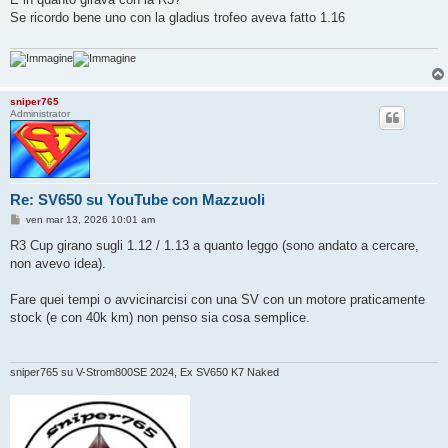
s
Se ricordo bene uno con la gladius trofeo aveva fatto 1.16
a
g
g
i
o
sniper765
Administrator
Re: SV650 su YouTube con Mazzuoli
M
ven mar 13, 2026 10:01 am
e
s
R3 Cup girano sugli 1.12 / 1.13 a quanto leggo (sono andato a cercare,
s
non avevo idea).
a
g
g
Fare quei tempi o avvicinarcisi con una SV con un motore praticamente
i
o
stock (e con 40k km) non penso sia cosa semplice.
sniper765 su V-Strom800SE 2024, Ex SV650 K7 Naked