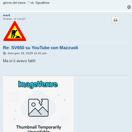
giorno del mese..." cit. Sgualfone
mark
Avatar...in corso!
Re: SV650 su YouTube con Mazzuoli
M
dom gen 18, 2026 11:41 pm
e
s
Ma io li avevo fatti!
s
a
g
g
i
o