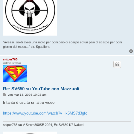
"avessi i soldi avrei una moto per ogni paio di scarpe ed un paio di scarpe per ogni
giorno del mese..." cit. Sgualfone
sniper765
Administrator
Re: SV650 su YouTube con Mazzuoli
M
ven mar 13, 2026 10:02 am
e
s
Intanto è uscito un altro video:
s
a
g
https://www.youtube.com/watch?v=ik5MS7d3gfc
g
i
o
sniper765 su V-Strom800SE 2024, Ex SV650 K7 Naked