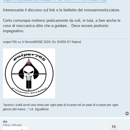
g
i
o
Interessante il discorso sul link e le biellette del monoammortizzatore.
Certo comunque mettersi praticamente da soli, in tuta, a fare anche le
cose di meccanica oltre che a guidare... Deve essere piuttosto
impegnativo.
sniper765 su V-Strom800SE 2024, Ex SV650 K7 Naked
"avessi i soldi avrei una moto per ogni paio di scarpe ed un paio di scarpe per ogni
giorno del mese..." cit. Sgualfone
dip
Pilota Ufficiale