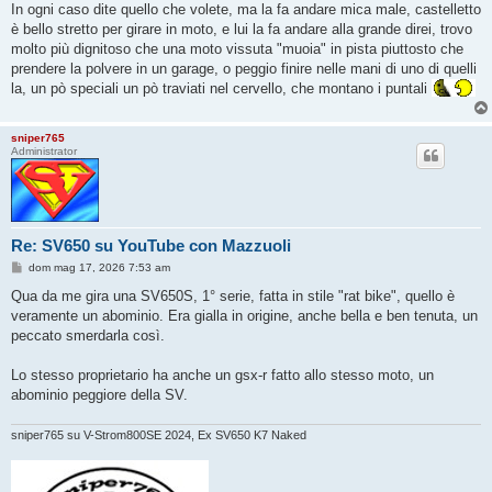
In ogni caso dite quello che volete, ma la fa andare mica male, castelletto
è bello stretto per girare in moto, e lui la fa andare alla grande direi, trovo
molto più dignitoso che una moto vissuta "muoia" in pista piuttosto che
prendere la polvere in un garage, o peggio finire nelle mani di uno di quelli
la, un pò speciali un pò traviati nel cervello, che montano i puntali
sniper765
Administrator
Re: SV650 su YouTube con Mazzuoli
M
dom mag 17, 2026 7:53 am
e
s
Qua da me gira una SV650S, 1° serie, fatta in stile "rat bike", quello è
s
veramente un abominio. Era gialla in origine, anche bella e ben tenuta, un
a
g
peccato smerdarla così.
g
i
o
Lo stesso proprietario ha anche un gsx-r fatto allo stesso moto, un
abominio peggiore della SV.
sniper765 su V-Strom800SE 2024, Ex SV650 K7 Naked