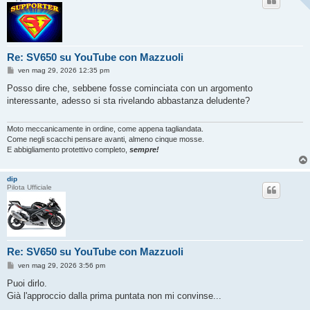
Re: SV650 su YouTube con Mazzuoli
M
ven mag 29, 2026 12:35 pm
e
s
Posso dire che, sebbene fosse cominciata con un argomento
s
interessante, adesso si sta rivelando abbastanza deludente?
a
g
g
i
Moto meccanicamente in ordine, come appena tagliandata.
o
Come negli scacchi pensare avanti, almeno cinque mosse.
E abbigliamento protettivo completo,
sempre!
dip
Pilota Ufficiale
Re: SV650 su YouTube con Mazzuoli
M
ven mag 29, 2026 3:56 pm
e
s
Puoi dirlo.
s
Già l'approccio dalla prima puntata non mi convinse...
a
g