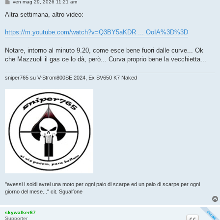
M
ven mag 29, 2026 11:21 am
e
s
Altra settimana, altro video:
s
a
g
https://m.youtube.com/watch?v=Q3BY5aKDR ... OoIA%3D%3D
g
i
o
Notare, intorno al minuto 9.20, come esce bene fuori dalle curve... Ok
che Mazzuoli il gas ce lo dà, però... Curva proprio bene la vecchietta...
sniper765 su V-Strom800SE 2024, Ex SV650 K7 Naked
"avessi i soldi avrei una moto per ogni paio di scarpe ed un paio di scarpe per ogni
giorno del mese..." cit. Sgualfone
skywalker67
Supporter