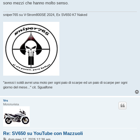
sono mezzi che hanno molto senso.
sniper765 su V-Strom800SE 2024, Ex SV650 K7 Naked
"avessi i soldi avrei una moto per ogni paio di scarpe ed un paio di scarpe per ogni
giorno del mese..." cit. Sgualfone
Vrs
Mototurista
Re: SV650 su YouTube con Mazzuoli
M
dom mag 17, 2026 12:36 am