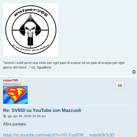
"avessi i soldi avrei una moto per ogni paio di scarpe ed un paio di scarpe per ogni
giorno del mese..." cit. Sgualfone
sniper765
Administrator
Re: SV650 su YouTube con Mazzuoli
M
gio apr 30, 2026 10:26 am
e
s
Altra puntata:
s
a
g
https://m.youtube.com/watch?v=VG-Yss0TM ... enpvbGk%3D