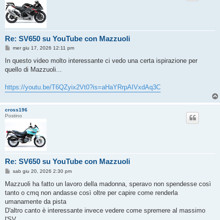
Re: SV650 su YouTube con Mazzuoli
M
mer giu 17, 2026 12:11 pm
e
s
In questo video molto interessante ci vedo una certa ispirazione per
s
quello di Mazzuoli...
a
g
g
https://youtu.be/T6QZyix2Vt0?is=aHaYRrpAIVxdAq3C
i
o
cross196
Postino
Re: SV650 su YouTube con Mazzuoli
M
sab giu 20, 2026 2:30 pm
e
s
Mazzuoli ha fatto un lavoro della madonna, speravo non spendesse così
s
tanto o cmq non andasse così oltre per capire come renderla
a
g
umanamente da pista
g
D'altro canto è interessante invece vedere come spremere al massimo
i
o
l'SV.