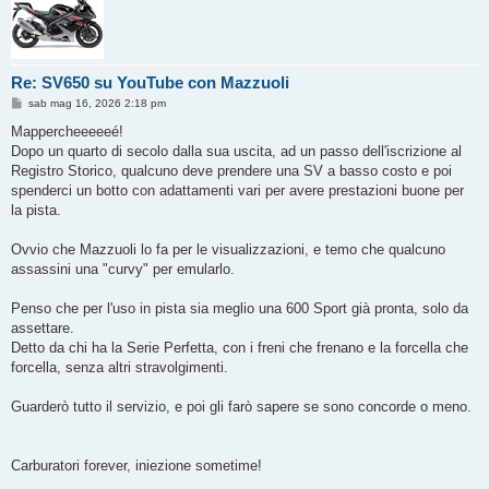
Re: SV650 su YouTube con Mazzuoli
M
sab mag 16, 2026 2:18 pm
e
s
Mappercheeeeeé!
s
Dopo un quarto di secolo dalla sua uscita, ad un passo dell'iscrizione al
a
g
Registro Storico, qualcuno deve prendere una SV a basso costo e poi
g
spenderci un botto con adattamenti vari per avere prestazioni buone per
i
o
la pista.
Ovvio che Mazzuoli lo fa per le visualizzazioni, e temo che qualcuno
assassini una "curvy" per emularlo.
Penso che per l'uso in pista sia meglio una 600 Sport già pronta, solo da
assettare.
Detto da chi ha la Serie Perfetta, con i freni che frenano e la forcella che
forcella, senza altri stravolgimenti.
Guarderò tutto il servizio, e poi gli farò sapere se sono concorde o meno.
Carburatori forever, iniezione sometime!