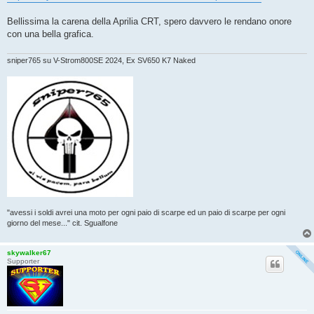
g
i
o
Bellissima la carena della Aprilia CRT, spero davvero le rendano onore
con una bella grafica.
sniper765 su V-Strom800SE 2024, Ex SV650 K7 Naked
"avessi i soldi avrei una moto per ogni paio di scarpe ed un paio di scarpe per ogni
giorno del mese..." cit. Sgualfone
skywalker67
Supporter