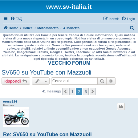
www.sv-italia.it
FAQ
Iscriviti
Login
C
Home
Indice
MotoManetta
A Manetta
Questo forum utilizza dei Cookie per tenere traccia di alcune informazioni. Quali notifica
e
visiva di una nuova risposta in un vostro topic, Notifica visiva di un nuovo argomento, e
Mantenimento dello stato Online del Registrato. Collegandosi al forum o Registrandosi, si
r
accettano queste condizioni. Sono inoltre presenti cookie di terze parti, esterni al
software phpBB, relativi a (titolo esemplificativo e non esaustivo) Google Adsense,
c
Youtube, ImageShack, Histats, Google+, Twitter, Facebook, (e altri Social Network), e ad
altri siti. La navigazione su questo forum, implica la completa accettazione dell’utilizzo di
a
ogni tipologia di cookie esistente su sv-italia.it.
VECCHIO FORUM
SV650 su YouTube con Mazzuoli
Cerca
Ricerca avan
Rispondi
1
2
3
Precedente
Prossimo
41 messaggi
cross196
Postino
Re: SV650 su YouTube con Mazzuoli