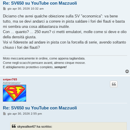
Re: SV650 su YouTube con Mazzuoli
M
gio apr 30, 2026 10:32 am
e
s
Diciamo che avrei qualche obiezione sulla SV "economica": va bene
s
tutto, ma se devi andarci a correre in pista saldare i fori dei flauti e basta
a
g
mi sembra una cosa abbastanza inutile.
g
Con ... quanto? ... 250 euro? ci metti emulatori, molle come si deve e olio
i
o
della densità giusta.
Voi vi fidereste ad andare in pista con la forcella di serie, avendo soltanto
chiuso i fori dei flauti?
Moto meccanicamente in ordine, come appena tagliandata.
Come negli scacchi pensare avanti, almeno cinque mosse.
E abbigliamento protettivo completo,
sempre!
sniper765
Administrator
Re: SV650 su YouTube con Mazzuoli
M
gio apr 30, 2026 2:55 pm
e
s
s
skywalker67 ha scritto:
a