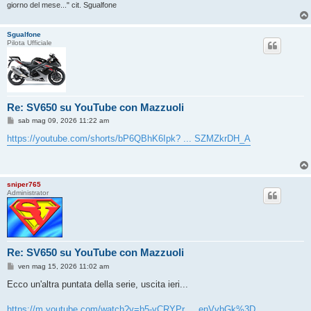
giorno del mese..." cit. Sgualfone
Sgualfone
Pilota Ufficiale
Re: SV650 su YouTube con Mazzuoli
M
sab mag 09, 2026 11:22 am
e
s
https://youtube.com/shorts/bP6QBhK6Ipk? ... SZMZkrDH_A
s
a
g
g
i
sniper765
o
Administrator
Re: SV650 su YouTube con Mazzuoli
M
ven mag 15, 2026 11:02 am
e
s
Ecco un'altra puntata della serie, uscita ieri...
s
a
g
https://m.youtube.com/watch?v=b5-vCRYPr ... enVvbGk%3D