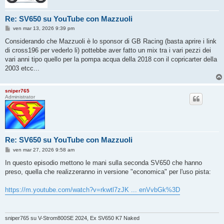
Re: SV650 su YouTube con Mazzuoli
M
ven mar 13, 2026 9:39 pm
e
s
Considerando che Mazzuoli è lo sponsor di GB Racing (basta aprire i link
s
di cross196 per vederlo li) pottebbe aver fatto un mix tra i vari pezzi dei
a
g
vari anni tipo quello per la pompa acqua della 2018 con il copricarter della
g
2003 etcc...
i
o
sniper765
Administrator
Re: SV650 su YouTube con Mazzuoli
M
ven mar 27, 2026 9:58 am
e
s
In questo episodio mettono le mani sulla seconda SV650 che hanno
s
preso, quella che realizzeranno in versione "economica" per l'uso pista:
a
g
g
https://m.youtube.com/watch?v=rkwtl7zJK ... enVvbGk%3D
i
o
sniper765 su V-Strom800SE 2024, Ex SV650 K7 Naked