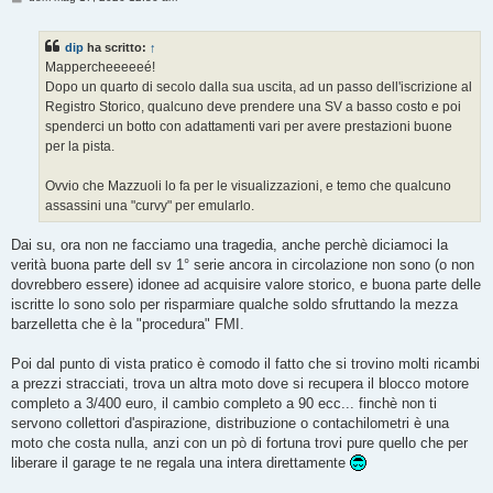
e
s
s
dip
ha scritto:
↑
a
g
Mappercheeeeeé!
g
Dopo un quarto di secolo dalla sua uscita, ad un passo dell'iscrizione al
i
o
Registro Storico, qualcuno deve prendere una SV a basso costo e poi
spenderci un botto con adattamenti vari per avere prestazioni buone
per la pista.
Ovvio che Mazzuoli lo fa per le visualizzazioni, e temo che qualcuno
assassini una "curvy" per emularlo.
Dai su, ora non ne facciamo una tragedia, anche perchè diciamoci la
verità buona parte dell sv 1° serie ancora in circolazione non sono (o non
dovrebbero essere) idonee ad acquisire valore storico, e buona parte delle
iscritte lo sono solo per risparmiare qualche soldo sfruttando la mezza
barzelletta che è la "procedura" FMI.
Poi dal punto di vista pratico è comodo il fatto che si trovino molti ricambi
a prezzi stracciati, trova un altra moto dove si recupera il blocco motore
completo a 3/400 euro, il cambio completo a 90 ecc... finchè non ti
servono collettori d'aspirazione, distribuzione o contachilometri è una
moto che costa nulla, anzi con un pò di fortuna trovi pure quello che per
liberare il garage te ne regala una intera direttamente