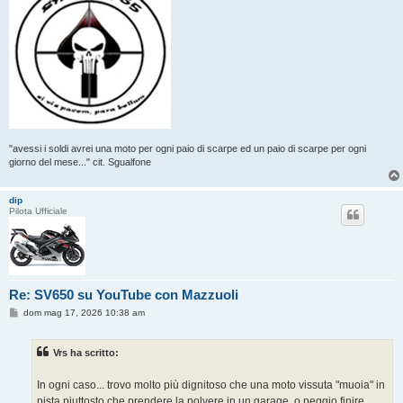
"avessi i soldi avrei una moto per ogni paio di scarpe ed un paio di scarpe per ogni
giorno del mese..." cit. Sgualfone
dip
Pilota Ufficiale
Re: SV650 su YouTube con Mazzuoli
M
dom mag 17, 2026 10:38 am
e
s
s
Vrs ha scritto:
a
g
g
In ogni caso... trovo molto più dignitoso che una moto vissuta "muoia" in
i
o
pista piuttosto che prendere la polvere in un garage, o peggio finire