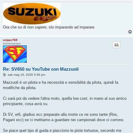
Ora che so di non sapere, sto imparando ad imparare
sniper765
Administrator
Re: SV650 su YouTube con Mazzuoli
M
sab mag 16, 2026 5:39 pm
e
s
Mazzuoli è un pilota e ha necessità e sensibilità da pilota, quindi fa
s
modifiche da pilota.
a
g
g
Ci sarà poi da vedere l'altra moto, quella low cost, in mano al suo amico
i
o
principiante, cosa avrà su.
Di SV, er6, gladius ecc preparate alla morte ce ne sono tante (Ros,
Pagani ecc) se ci mettiamo a guardare nei campionati dove ci corrono.
Se piace quel tipo di guida e piacciono le piste tortuose, secondo me