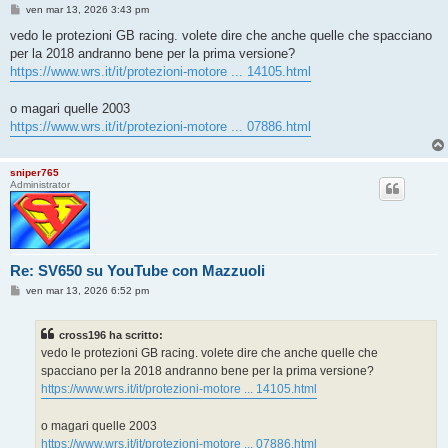
M
ven mar 13, 2026 3:43 pm
e
s
vedo le protezioni GB racing. volete dire che anche quelle che spacciano
s
per la 2018 andranno bene per la prima versione?
a
g
https://www.wrs.it/it/protezioni-motore ... 14105.html
g
i
o
o magari quelle 2003
https://www.wrs.it/it/protezioni-motore ... 07886.html
sniper765
Administrator
Re: SV650 su YouTube con Mazzuoli
M
ven mar 13, 2026 6:52 pm
e
s
s
cross196 ha scritto:
a
g
vedo le protezioni GB racing. volete dire che anche quelle che
g
spacciano per la 2018 andranno bene per la prima versione?
i
o
https://www.wrs.it/it/protezioni-motore ... 14105.html
o magari quelle 2003
https://www.wrs.it/it/protezioni-motore ... 07886.html