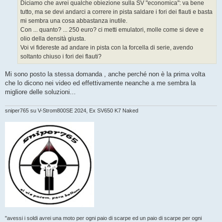
g
Diciamo che avrei qualche obiezione sulla SV "economica": va bene
g
tutto, ma se devi andarci a correre in pista saldare i fori dei flauti e basta
i
o
mi sembra una cosa abbastanza inutile.
Con ... quanto? ... 250 euro? ci metti emulatori, molle come si deve e
olio della densità giusta.
Voi vi fidereste ad andare in pista con la forcella di serie, avendo
soltanto chiuso i fori dei flauti?
Mi sono posto la stessa domanda , anche perché non è la prima volta
che lo dicono nei video ed effettivamente neanche a me sembra la
migliore delle soluzioni...
sniper765 su V-Strom800SE 2024, Ex SV650 K7 Naked
"avessi i soldi avrei una moto per ogni paio di scarpe ed un paio di scarpe per ogni