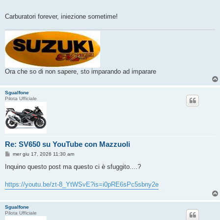
g
i
o
Carburatori forever, iniezione sometime!
Ora che so di non sapere, sto imparando ad imparare
Sgualfone
Pilota Ufficiale
Re: SV650 su YouTube con Mazzuoli
M
mer giu 17, 2026 11:30 am
e
s
Inquino questo post ma questo ci è sfuggito....?
s
a
g
https://youtu.be/zt-8_YtWSvE?is=i0pRE6sPc5sbny2e
g
i
o
Sgualfone
Pilota Ufficiale