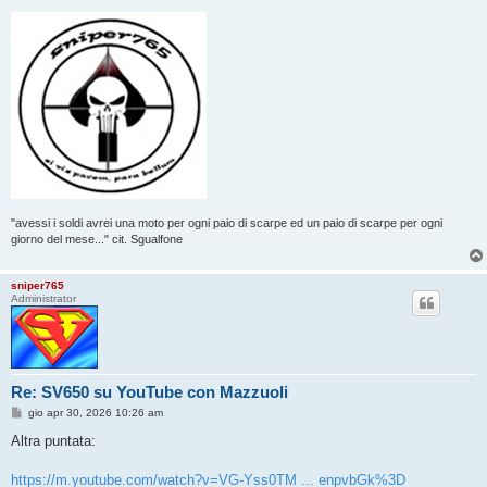
"avessi i soldi avrei una moto per ogni paio di scarpe ed un paio di scarpe per ogni
giorno del mese..." cit. Sgualfone
sniper765
Administrator
Re: SV650 su YouTube con Mazzuoli
M
gio apr 30, 2026 10:26 am
e
s
Altra puntata:
s
a
g
https://m.youtube.com/watch?v=VG-Yss0TM ... enpvbGk%3D