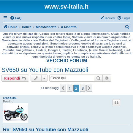
www.sv-italia.it
FAQ
Iscriviti
Login
C
Home
Indice
MotoManetta
A Manetta
Questo forum utilizza dei Cookie per tenere traccia di alcune informazioni. Quali notifica
e
visiva di una nuova risposta in un vostro topic, Notifica visiva di un nuovo argomento, e
Mantenimento dello stato Online del Registrato. Collegandosi al forum o Registrandosi, si
r
accettano queste condizioni. Sono inoltre presenti cookie di terze parti, esterni al
software phpBB, relativi a (titolo esemplificativo e non esaustivo) Google Adsense,
c
Youtube, ImageShack, Histats, Google+, Twitter, Facebook, (e altri Social Network), e ad
altri siti. La navigazione su questo forum, implica la completa accettazione dell’utilizzo di
a
ogni tipologia di cookie esistente su sv-italia.it.
VECCHIO FORUM
SV650 su YouTube con Mazzuoli
Cerca
Ricerca avan
Rispondi
1
2
3
Precedente
Prossimo
41 messaggi
cross196
Postino
Re: SV650 su YouTube con Mazzuoli