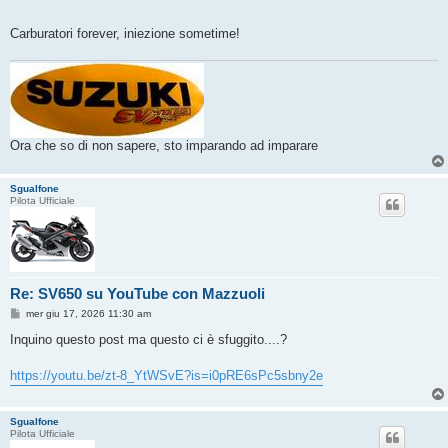
g
i
o
Carburatori forever, iniezione sometime!
Ora che so di non sapere, sto imparando ad imparare
Sgualfone
Pilota Ufficiale
Re: SV650 su YouTube con Mazzuoli
M
mer giu 17, 2026 11:30 am
e
s
Inquino questo post ma questo ci è sfuggito....?
s
a
g
https://youtu.be/zt-8_YtWSvE?is=i0pRE6sPc5sbny2e
g
i
o
Sgualfone
Pilota Ufficiale