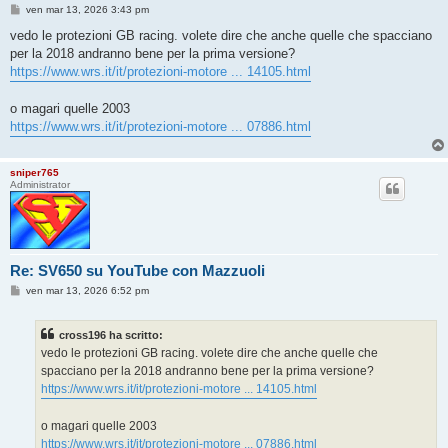
M
ven mar 13, 2026 3:43 pm
e
s
vedo le protezioni GB racing. volete dire che anche quelle che spacciano
s
per la 2018 andranno bene per la prima versione?
a
g
https://www.wrs.it/it/protezioni-motore ... 14105.html
g
i
o
o magari quelle 2003
https://www.wrs.it/it/protezioni-motore ... 07886.html
sniper765
Administrator
Re: SV650 su YouTube con Mazzuoli
M
ven mar 13, 2026 6:52 pm
e
s
s
cross196 ha scritto:
a
g
vedo le protezioni GB racing. volete dire che anche quelle che
g
spacciano per la 2018 andranno bene per la prima versione?
i
o
https://www.wrs.it/it/protezioni-motore ... 14105.html
o magari quelle 2003
https://www.wrs.it/it/protezioni-motore ... 07886.html