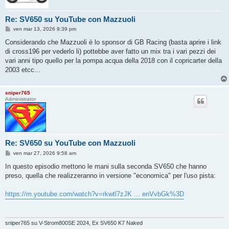
Re: SV650 su YouTube con Mazzuoli
M
ven mar 13, 2026 9:39 pm
e
s
Considerando che Mazzuoli è lo sponsor di GB Racing (basta aprire i link
s
di cross196 per vederlo li) pottebbe aver fatto un mix tra i vari pezzi dei
a
g
vari anni tipo quello per la pompa acqua della 2018 con il copricarter della
g
2003 etcc...
i
o
sniper765
Administrator
Re: SV650 su YouTube con Mazzuoli
M
ven mar 27, 2026 9:58 am
e
s
In questo episodio mettono le mani sulla seconda SV650 che hanno
s
preso, quella che realizzeranno in versione "economica" per l'uso pista:
a
g
g
https://m.youtube.com/watch?v=rkwtl7zJK ... enVvbGk%3D
i
o
sniper765 su V-Strom800SE 2024, Ex SV650 K7 Naked