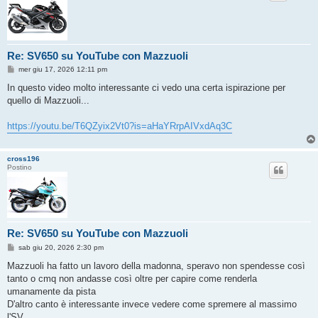
Re: SV650 su YouTube con Mazzuoli
M
mer giu 17, 2026 12:11 pm
e
s
In questo video molto interessante ci vedo una certa ispirazione per
s
quello di Mazzuoli...
a
g
g
https://youtu.be/T6QZyix2Vt0?is=aHaYRrpAIVxdAq3C
i
o
cross196
Postino
Re: SV650 su YouTube con Mazzuoli
M
sab giu 20, 2026 2:30 pm
e
s
Mazzuoli ha fatto un lavoro della madonna, speravo non spendesse così
s
tanto o cmq non andasse così oltre per capire come renderla
a
g
umanamente da pista
g
D'altro canto è interessante invece vedere come spremere al massimo
i
o
l'SV.