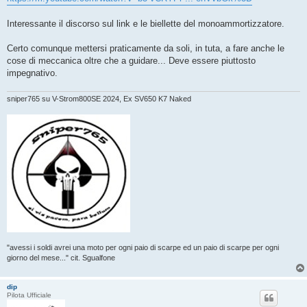
g
i
o
Interessante il discorso sul link e le biellette del monoammortizzatore.
Certo comunque mettersi praticamente da soli, in tuta, a fare anche le
cose di meccanica oltre che a guidare... Deve essere piuttosto
impegnativo.
sniper765 su V-Strom800SE 2024, Ex SV650 K7 Naked
"avessi i soldi avrei una moto per ogni paio di scarpe ed un paio di scarpe per ogni
giorno del mese..." cit. Sgualfone
dip
Pilota Ufficiale