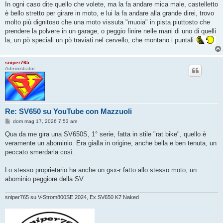
In ogni caso dite quello che volete, ma la fa andare mica male, castelletto
è bello stretto per girare in moto, e lui la fa andare alla grande direi, trovo
molto più dignitoso che una moto vissuta "muoia" in pista piuttosto che
prendere la polvere in un garage, o peggio finire nelle mani di uno di quelli
la, un pò speciali un pò traviati nel cervello, che montano i puntali
sniper765
Administrator
Re: SV650 su YouTube con Mazzuoli
M
dom mag 17, 2026 7:53 am
e
s
Qua da me gira una SV650S, 1° serie, fatta in stile "rat bike", quello è
s
veramente un abominio. Era gialla in origine, anche bella e ben tenuta, un
a
g
peccato smerdarla così.
g
i
o
Lo stesso proprietario ha anche un gsx-r fatto allo stesso moto, un
abominio peggiore della SV.
sniper765 su V-Strom800SE 2024, Ex SV650 K7 Naked