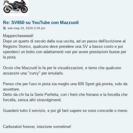
Re: SV650 su YouTube con Mazzuoli
M
sab mag 16, 2026 2:18 pm
e
s
Mappercheeeeeé!
s
Dopo un quarto di secolo dalla sua uscita, ad un passo dell'iscrizione al
a
g
Registro Storico, qualcuno deve prendere una SV a basso costo e poi
g
spenderci un botto con adattamenti vari per avere prestazioni buone per
i
o
la pista.
Ovvio che Mazzuoli lo fa per le visualizzazioni, e temo che qualcuno
assassini una "curvy" per emularlo.
Penso che per l'uso in pista sia meglio una 600 Sport già pronta, solo da
assettare.
Detto da chi ha la Serie Perfetta, con i freni che frenano e la forcella che
forcella, senza altri stravolgimenti.
Guarderò tutto il servizio, e poi gli farò sapere se sono concorde o meno.
Carburatori forever, iniezione sometime!