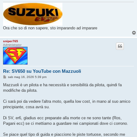
Ora che so di non sapere, sto imparando ad imparare
sniper765
Administrator
Re: SV650 su YouTube con Mazzuoli
M
sab mag 16, 2026 5:39 pm
e
s
Mazzuoli è un pilota e ha necessità e sensibilità da pilota, quindi fa
s
modifiche da pilota.
a
g
g
Ci sarà poi da vedere l'altra moto, quella low cost, in mano al suo amico
i
o
principiante, cosa avrà su.
Di SV, er6, gladius ecc preparate alla morte ce ne sono tante (Ros,
Pagani ecc) se ci mettiamo a guardare nei campionati dove ci corrono.
Se piace quel tipo di guida e piacciono le piste tortuose, secondo me