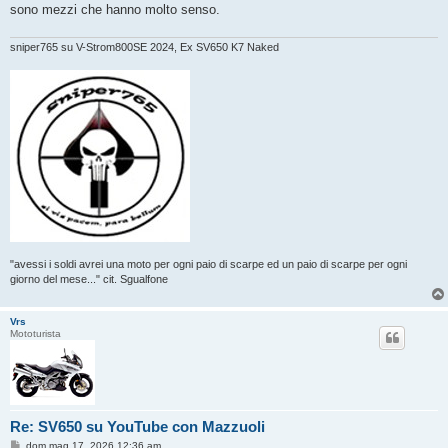
sono mezzi che hanno molto senso.
sniper765 su V-Strom800SE 2024, Ex SV650 K7 Naked
"avessi i soldi avrei una moto per ogni paio di scarpe ed un paio di scarpe per ogni
giorno del mese..." cit. Sgualfone
Vrs
Mototurista
Re: SV650 su YouTube con Mazzuoli
M
dom mag 17, 2026 12:36 am