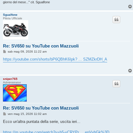
giorno del mese..." cit. Sgualfone
Sgualfone
Pilota Ufficiale
Re: SV650 su YouTube con Mazzuoli
M
sab mag 09, 2026 11:22 am
e
s
https://youtube.com/shorts/bP6QBhK6Ipk? ... SZMZkrDH_A
s
a
g
g
i
sniper765
o
Administrator
Re: SV650 su YouTube con Mazzuoli
M
ven mag 15, 2026 11:02 am
e
s
Ecco un'altra puntata della serie, uscita ieri...
s
a
g
https://m.youtube.com/watch?v=b5-vCRYPr ... enVvbGk%3D