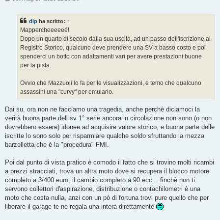
e
s
s
dip
ha scritto:
↑
a
g
Mappercheeeeeé!
g
Dopo un quarto di secolo dalla sua uscita, ad un passo dell'iscrizione al
i
o
Registro Storico, qualcuno deve prendere una SV a basso costo e poi
spenderci un botto con adattamenti vari per avere prestazioni buone
per la pista.
Ovvio che Mazzuoli lo fa per le visualizzazioni, e temo che qualcuno
assassini una "curvy" per emularlo.
Dai su, ora non ne facciamo una tragedia, anche perchè diciamoci la
verità buona parte dell sv 1° serie ancora in circolazione non sono (o non
dovrebbero essere) idonee ad acquisire valore storico, e buona parte delle
iscritte lo sono solo per risparmiare qualche soldo sfruttando la mezza
barzelletta che è la "procedura" FMI.
Poi dal punto di vista pratico è comodo il fatto che si trovino molti ricambi
a prezzi stracciati, trova un altra moto dove si recupera il blocco motore
completo a 3/400 euro, il cambio completo a 90 ecc... finchè non ti
servono collettori d'aspirazione, distribuzione o contachilometri è una
moto che costa nulla, anzi con un pò di fortuna trovi pure quello che per
liberare il garage te ne regala una intera direttamente