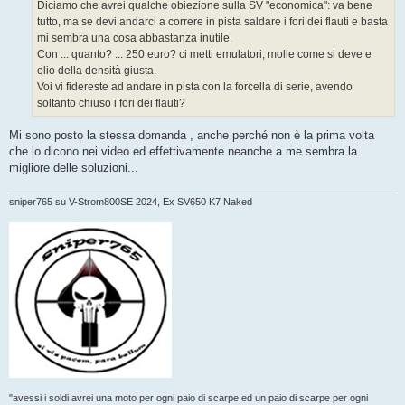
g
Diciamo che avrei qualche obiezione sulla SV "economica": va bene
g
tutto, ma se devi andarci a correre in pista saldare i fori dei flauti e basta
i
o
mi sembra una cosa abbastanza inutile.
Con ... quanto? ... 250 euro? ci metti emulatori, molle come si deve e
olio della densità giusta.
Voi vi fidereste ad andare in pista con la forcella di serie, avendo
soltanto chiuso i fori dei flauti?
Mi sono posto la stessa domanda , anche perché non è la prima volta
che lo dicono nei video ed effettivamente neanche a me sembra la
migliore delle soluzioni...
sniper765 su V-Strom800SE 2024, Ex SV650 K7 Naked
"avessi i soldi avrei una moto per ogni paio di scarpe ed un paio di scarpe per ogni