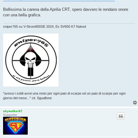
g
i
o
Bellissima la carena della Aprilia CRT, spero davvero le rendano onore
con una bella grafica.
sniper765 su V-Strom800SE 2024, Ex SV650 K7 Naked
"avessi i soldi avrei una moto per ogni paio di scarpe ed un paio di scarpe per ogni
giorno del mese..." cit. Sgualfone
skywalker67
Supporter