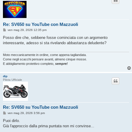
Re: SV650 su YouTube con Mazzuoli
M
ven mag 29, 2026 12:35 pm
e
s
Posso dire che, sebbene fosse cominciata con un argomento
s
interessante, adesso si sta rivelando abbastanza deludente?
a
g
g
i
Moto meccanicamente in ordine, come appena tagliandata.
o
Come negli scacchi pensare avanti, almeno cinque mosse.
E abbigliamento protettivo completo,
sempre!
dip
Pilota Ufficiale
Re: SV650 su YouTube con Mazzuoli
M
ven mag 29, 2026 3:56 pm
e
s
Puoi dirlo.
s
Già l'approccio dalla prima puntata non mi convinse...
a
g