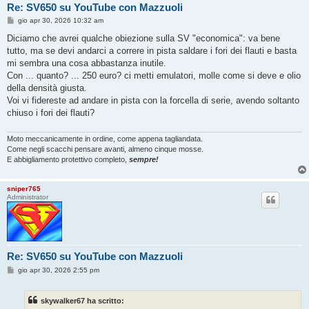
Re: SV650 su YouTube con Mazzuoli
M
gio apr 30, 2026 10:32 am
e
s
Diciamo che avrei qualche obiezione sulla SV "economica": va bene
s
tutto, ma se devi andarci a correre in pista saldare i fori dei flauti e basta
a
g
mi sembra una cosa abbastanza inutile.
g
Con ... quanto? ... 250 euro? ci metti emulatori, molle come si deve e olio
i
o
della densità giusta.
Voi vi fidereste ad andare in pista con la forcella di serie, avendo soltanto
chiuso i fori dei flauti?
Moto meccanicamente in ordine, come appena tagliandata.
Come negli scacchi pensare avanti, almeno cinque mosse.
E abbigliamento protettivo completo,
sempre!
sniper765
Administrator
Re: SV650 su YouTube con Mazzuoli
M
gio apr 30, 2026 2:55 pm
e
s
s
skywalker67 ha scritto:
a