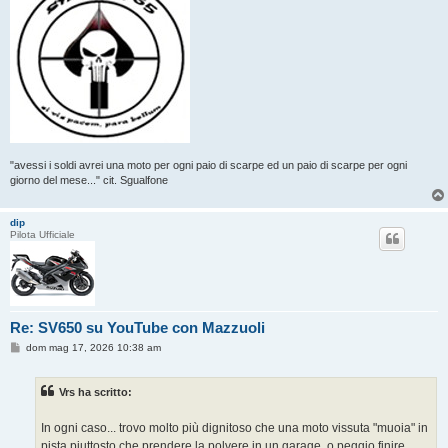
"avessi i soldi avrei una moto per ogni paio di scarpe ed un paio di scarpe per ogni
giorno del mese..." cit. Sgualfone
dip
Pilota Ufficiale
Re: SV650 su YouTube con Mazzuoli
M
dom mag 17, 2026 10:38 am
e
s
s
Vrs ha scritto:
a
g
g
In ogni caso... trovo molto più dignitoso che una moto vissuta "muoia" in
i
o
pista piuttosto che prendere la polvere in un garage, o peggio finire