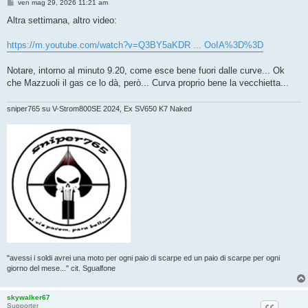
M
ven mag 29, 2026 11:21 am
e
s
Altra settimana, altro video:
s
a
g
https://m.youtube.com/watch?v=Q3BY5aKDR ... OoIA%3D%3D
g
i
o
Notare, intorno al minuto 9.20, come esce bene fuori dalle curve... Ok
che Mazzuoli il gas ce lo dà, però... Curva proprio bene la vecchietta...
sniper765 su V-Strom800SE 2024, Ex SV650 K7 Naked
"avessi i soldi avrei una moto per ogni paio di scarpe ed un paio di scarpe per ogni
giorno del mese..." cit. Sgualfone
skywalker67
Supporter