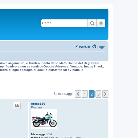
Cerca
Ricerca avanzata
Iscriviti
Login
n nuovo argomento, e Mantenimento dello stato Online del Registrato.
 esemplificativo e non esaustivo) Google Adsense, Youtube, ImageShack,
izzo di ogni tipologia di cookie esistente su sv-italia.it.
1
2
3
Precedente
Prossimo
41 messaggi
cross196
Postino
Messaggi:
224
Iscritto il:
mar ott 24, 2017 2:20 pm