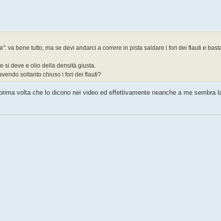
va bene tutto, ma se devi andarci a correre in pista saldare i fori dei flauti e bas
e si deve e olio della densità giusta.
avendo soltanto chiuso i fori dei flauti?
rima volta che lo dicono nei video ed effettivamente neanche a me sembra la