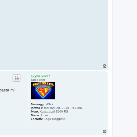
T
o
p
skywalker67
Supporter
 basta mi
Messaggi:
4372
Iscritto il:
mer mar 28, 2018 7:47 am
Moto:
Kawatappi Z900 RS
Nome:
Luke
Località:
Lago Maggiore.
T
o