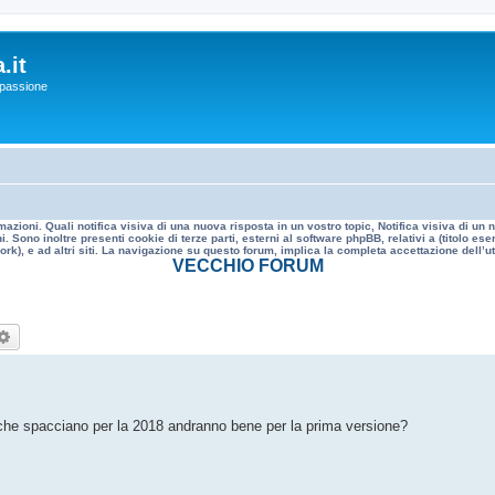
.it
a passione
mazioni. Quali notifica visiva di una nuova risposta in un vostro topic, Notifica visiva di u
. Sono inoltre presenti cookie di terze parti, esterni al software phpBB, relativi a (titolo
rk), e ad altri siti. La navigazione su questo forum, implica la completa accettazione dell’util
VECCHIO FORUM
rca
Ricerca avanzata
 che spacciano per la 2018 andranno bene per la prima versione?