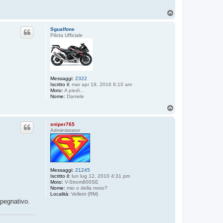
T
o
p
Sgualfone
Pilota Ufficiale
Messaggi:
2322
Iscritto il:
mar apr 19, 2016 6:10 am
Moto:
A piedi...
Nome:
Daniele
T
o
p
sniper765
Administrator
Messaggi:
21245
Iscritto il:
lun lug 12, 2010 4:31 pm
Moto:
V-Strom800SE
Nome:
mio o della moto?
Località:
Velletri (RM)
mpegnativo.