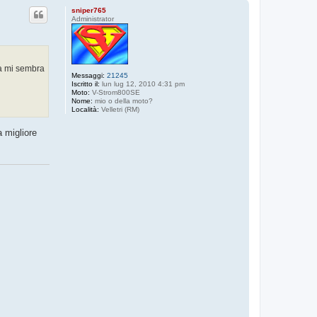
p
sniper765
Administrator
ta mi sembra
Messaggi:
21245
Iscritto il:
lun lug 12, 2010 4:31 pm
Moto:
V-Strom800SE
Nome:
mio o della moto?
Località:
Velletri (RM)
 migliore