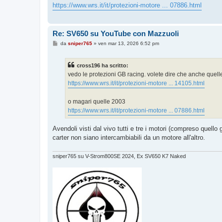
o
https://www.wrs.it/it/protezioni-motore ... 07886.html
Re: SV650 su YouTube con Mazzuoli
M
da
sniper765
»
ven mar 13, 2026 6:52 pm
e
s
s
cross196 ha scritto:
a
g
vedo le protezioni GB racing. volete dire che anche que
g
https://www.wrs.it/it/protezioni-motore ... 14105.html
i
o
o magari quelle 2003
https://www.wrs.it/it/protezioni-motore ... 07886.html
Avendoli visti dal vivo tutti e tre i motori (compreso quello
carter non siano intercambiabili da un motore all'altro.
sniper765 su V-Strom800SE 2024, Ex SV650 K7 Naked