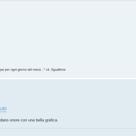
rpe per ogni giorno del mese..." cit. Sgualfone
k%3D
ndano onore con una bella grafica.