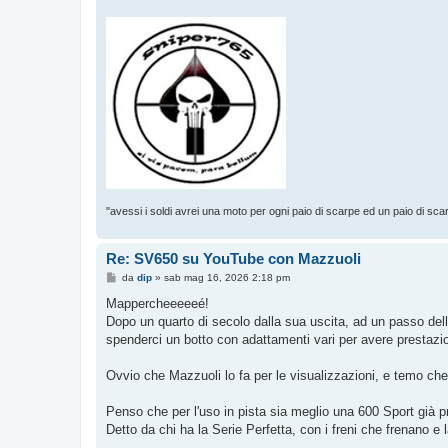
"avessi i soldi avrei una moto per ogni paio di scarpe ed un paio di sca
Re: SV650 su YouTube con Mazzuoli
M
da
dip
»
sab mag 16, 2026 2:18 pm
e
s
Mappercheeeeeé!
s
Dopo un quarto di secolo dalla sua uscita, ad un passo del
a
g
spenderci un botto con adattamenti vari per avere prestazio
g
i
o
Ovvio che Mazzuoli lo fa per le visualizzazioni, e temo ch
Penso che per l'uso in pista sia meglio una 600 Sport già p
Detto da chi ha la Serie Perfetta, con i freni che frenano e l