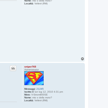
Nome:
mio o della moto?
Località:
Velletri (RM)
T
o
p
sniper765
Administrator
Messaggi:
21245
Iscritto il:
lun lug 12, 2010 4:31 pm
Moto:
V-Strom800SE
Nome:
mio o della moto?
Località:
Velletri (RM)