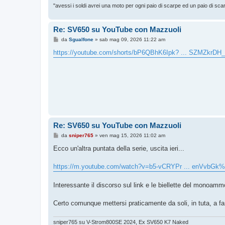
"avessi i soldi avrei una moto per ogni paio di scarpe ed un paio di sca
Re: SV650 su YouTube con Mazzuoli
M
da
Sgualfone
»
sab mag 09, 2026 11:22 am
e
s
https://youtube.com/shorts/bP6QBhK6Ipk? ... SZMZkrDH
s
a
g
g
i
o
Re: SV650 su YouTube con Mazzuoli
M
da
sniper765
»
ven mag 15, 2026 11:02 am
e
s
Ecco un'altra puntata della serie, uscita ieri...
s
a
g
https://m.youtube.com/watch?v=b5-vCRYPr ... enVvbGk
g
i
o
Interessante il discorso sul link e le biellette del monoamm
Certo comunque mettersi praticamente da soli, in tuta, a f
sniper765 su V-Strom800SE 2024, Ex SV650 K7 Naked