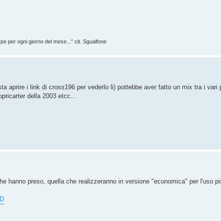
rpe per ogni giorno del mese..." cit. Sgualfone
prire i link di cross196 per vederlo li) pottebbe aver fatto un mix tra i vari 
pricarter della 2003 etcc...
e hanno preso, quella che realizzeranno in versione "economica" per l'uso pi
3D