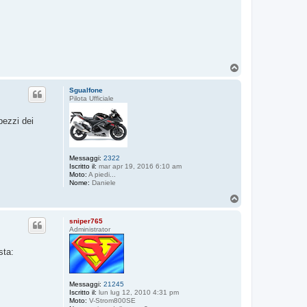
T
o
p
Sgualfone
Pilota Ufficiale
pezzi dei
Messaggi:
2322
Iscritto il:
mar apr 19, 2016 6:10 am
Moto:
A piedi...
Nome:
Daniele
T
o
p
sniper765
Administrator
sta:
Messaggi:
21245
Iscritto il:
lun lug 12, 2010 4:31 pm
Moto:
V-Strom800SE