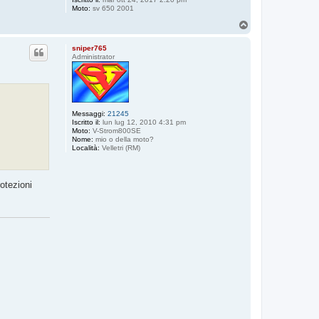
Moto:
sv 650 2001
T
o
p
sniper765
Administrator
Messaggi:
21245
Iscritto il:
lun lug 12, 2010 4:31 pm
Moto:
V-Strom800SE
Nome:
mio o della moto?
Località:
Velletri (RM)
rotezioni