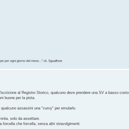
rpe per ogni giorno del mese..." cit. Sgualfone
l'iscrizione al Registro Storico, qualcuno deve prendere una SV a basso costo
ni buone per la pista.
e qualcuno assassini una "curvy" per emularlo.
ronta, solo da assettare.
a forcella che forcella, senza altri stravolgimenti.