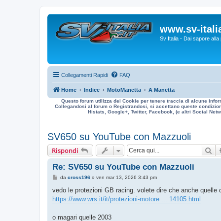
www.sv-italia
Sv Italia - Dai sapore all
Collegamenti Rapidi
FAQ
Home
Indice
MotoManetta
A Manetta
Questo forum utilizza dei Cookie per tenere traccia di alcune infor
Collegandosi al forum o Registrandosi, si accettano queste condizioni
Histats, Google+, Twitter, Facebook, (e altri Social Netwo
SV650 su YouTube con Mazzuoli
Ce
Rispondi
Re: SV650 su YouTube con Mazzuoli
M
da
cross196
»
ven mar 13, 2026 3:43 pm
e
s
vedo le protezioni GB racing. volete dire che anche quelle
s
https://www.wrs.it/it/protezioni-motore ... 14105.html
a
g
g
o magari quelle 2003
i