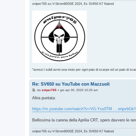
sniper765 su V-Strom800SE 2024, Ex SV650 K7 Naked
"avessi i soldi avrei una moto per ogni paio di scarpe ed un paio di sca
Re: SV650 su YouTube con Mazzuoli
M
da
sniper765
»
gio apr 30, 2026 10:26 am
e
s
Altra puntata:
s
a
g
https://m.youtube.com/watch?v=VG-Yss0TM ... enpvbG
g
i
o
Bellissima la carena della Aprilia CRT, spero davvero le re
sniper765 su V-Strom800SE 2024, Ex SV650 K7 Naked