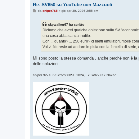
Re: SV650 su YouTube con Mazzuoli
M
da
sniper765
»
gio apr 30, 2026 2:55 pm
e
s
s
skywalker67 ha scritto:
a
g
Diciamo che avrei qualche obiezione sulla SV "economica": 
g
una cosa abbastanza inutile.
i
o
Con ... quanto? ... 250 euro? ci metti emulatori, molle com
Voi vi fidereste ad andare in pista con la forcella di serie, 
Mi sono posto la stessa domanda , anche perché non è la p
delle soluzioni...
sniper765 su V-Strom800SE 2024, Ex SV650 K7 Naked