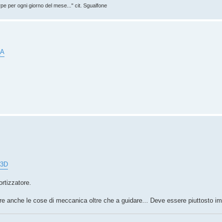
rpe per ogni giorno del mese..." cit. Sgualfone
_A
%3D
ortizzatore.
are anche le cose di meccanica oltre che a guidare... Deve essere piuttosto i