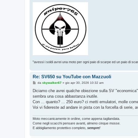
"avessi i soldi avrei una moto per ogni paio di scarpe ed un paio di sca
Re: SV650 su YouTube con Mazzuoli
M
da
skywalker67
»
gio apr 30, 2026 10:32 am
e
s
Diciamo che avrei qualche obiezione sulla SV "economica": v
s
sembra una cosa abbastanza inutile.
a
g
Con ... quanto? ... 250 euro? ci metti emulatori, molle come
g
Voi vi fidereste ad andare in pista con la forcella di serie, a
i
o
Moto meccanicamente in ordine, come appena tagliandata.
Come negli scacchi pensare avanti, almeno cinque mosse.
E abbigliamento protettivo completo,
sempre!