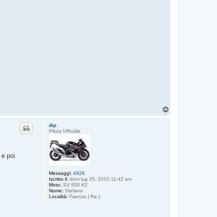
T
o
p
dip
Pilota Ufficiale
 e poi
Messaggi:
4926
Iscritto il:
dom lug 25, 2010 11:42 am
Moto:
SV 650 K2
Nome:
Stefano
Località:
Faenza ( Ra )