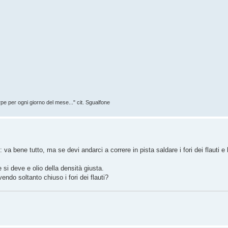
rpe per ogni giorno del mese..." cit. Sgualfone
a bene tutto, ma se devi andarci a correre in pista saldare i fori dei flauti e
 si deve e olio della densità giusta.
vendo soltanto chiuso i fori dei flauti?