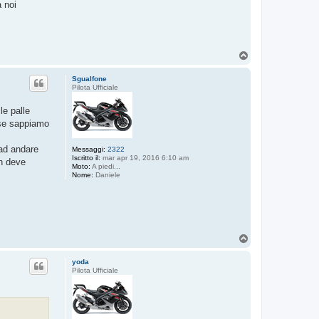
a noi
T
o
p
Sgualfone
Pilota Ufficiale
le palle
e se sappiamo
 ad andare
Messaggi:
2322
Iscritto il:
mar apr 19, 2016 6:10 am
on deve
Moto:
A piedi...
Nome:
Daniele
T
o
p
yoda
Pilota Ufficiale