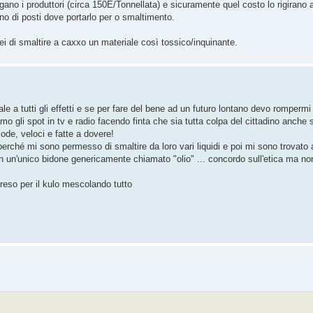
agano i produttori (circa 150E/Tonnellata) e sicuramente quel costo lo rigirano 
no di posti dove portarlo per o smaltimento.
i di smaltire a caxxo un materiale così tossico/inquinante.
a tutti gli effetti e se per fare del bene ad un futuro lontano devo rompermi 
mo gli spot in tv e radio facendo finta che sia tutta colpa del cittadino anch
de, veloci e fatte a dovere!
a perché mi sono permesso di smaltire da loro vari liquidi e poi mi sono trovato
no in un'unico bidone genericamente chiamato "olio" ... concordo sull'etica ma n
 preso per il kulo mescolando tutto