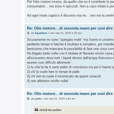
Per l'olio motore invece, da quello che so il contributo lo p
consumatori... ma sono 4 spiccioli. Non a caso infatti è pie
Ad ogni modo capisco il discorso ma no... non me la sentire
Re: Olio motore... di seconda mano per così dire
M
da
Sgualfone
»
ven mar 21, 2025 1:25 pm
e
s
Sicuramente mi sono "spiegato male" ma l'uomo è un'animale 
s
perdento tempo e fatiche il risultato è semplice, poi mandia
a
g
benissimo che mancano le possibilità di fare una cosa como
g
Ho litigato tante volte con il titolare di Norauto vicino cas
i
o
all'ecocentro dove tutti i liquidi diversi dall'acqua finisco
essere così difficile altrimenti:
1) tu che la fai ti senti pulito di coscienza ma poi ti hanno
2) chi la vuole fare si rompe le palle
3) chi non la vuole è incentivato da questi ostacoli
4) non abbiamo risolto nulla!
Re: Olio motore... di seconda mano per così dire
M
da
yoda
»
ven mar 21, 2025 3:42 pm
e
s
s
ch1c0 ha scritto:
a
g