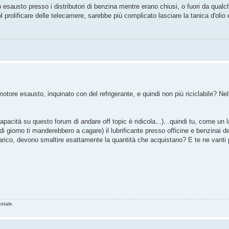
 esausto presso i distributori di benzina mentre erano chiusi, o fuori da qualch
prolificare delle telecamere, sarebbe più complicato lasciare la tanica d'olio
motore esausto, inquinato con del refrigerante, e quindi non più riciclabile? Nel
acità su questo forum di andare off topic è ridicola...)...quindi tu, come un 
iorno ti manderebbero a cagare) il lubrificante presso officine e benzinai de
carico, devono smaltire esattamente la quantità che acquistano? E te ne vanti
otale.