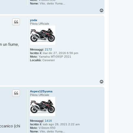
Nome:
Vito, detto Yuma...
T
o
p
yoda
Pilota Ufficiale
in un fiume,
Messaggi:
2172
Iscritto il:
mar dic 27, 2016 6:56 pm
Moto:
Yamaha MT-09SP 2021
Località:
Cerveteri
T
o
p
Aspes125yuma
Pilota Ufficiale
Messaggi:
1416
Iscritto il:
sab ago 28, 2021 2:22 am
ccanico (chi
Moto:
V-Strom 650
Nome:
Vito, detto Yuma...