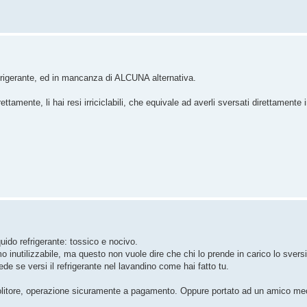
efrigerante, ed in mancanza di ALCUNA alternativa.
ttamente, li hai resi irriciclabili, che equivale ad averli sversati direttamente 
quido refrigerante: tossico e nocivo.
timo inutilizzabile, ma questo non vuole dire che chi lo prende in carico lo sversi
 se versi il refrigerante nel lavandino come hai fatto tu.
emolitore, operazione sicuramente a pagamento. Oppure portato ad un amico me