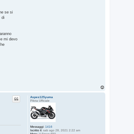
he se si
 di
faranno
ece mi devo
che
T
o
p
Aspes125yuma
Pilota Ufficiale
Messaggi:
1416
Iscritto il:
sab ago 28, 2021 2:22 am
Moto:
V-Strom 650