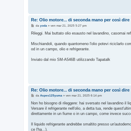
Re: Olio motore... di seconda mano per così dire
M
da
yoda
»
ven mar 21, 2025 5:27 pm
e
s
Rileggi. Mai buttato olio esausto nel lavandino, casomai r
s
a
g
Mischiandoli, quando quantomeno l'olio potevi riciclarlo corre
g
od in un campo, olio e refrigerante.
i
o
Inviato dal mio SM-A546B utilizzando Tapatalk
Re: Olio motore... di seconda mano per così dire
M
da
Aspes125yuma
»
ven mar 21, 2025 6:14 pm
e
s
Non ho bisogno di rileggere: hai sversato nel lavandino il li
s
Versare il refrigerante nell'olio, a detta tua, rende quest'ul
a
g
direttamente in un fiume o in un campo, come invece succede
g
i
o
Il liquido refrigerante andrebbe smaltito presso un'autod
ce l'ha...).