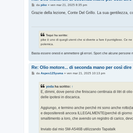
M
da
pike
»
ven mar 21, 2025 8:35 pm
e
s
Grazie della lezione, Conte Del Grillo. La sua gentilezza, c
s
a
g
g
i
o
Tequi ha scritto:
pike è uno di quegli utenti che si diverte a fare il puntiglioso. Ce 
polemica.
Basta essere onesti e ammettere gli errori. Sport che alcune persone no
Re: Olio motore... di seconda mano per così dire
M
da
Aspes125yuma
»
ven mar 21, 2025 10:13 pm
e
s
s
yoda
ha scritto:
↑
a
g
E, dimmi, dove pensi che finiscano centinaia di litri di oli
g
delle ipotesi in discarica.
i
o
Aggiungo, e termino anche perché mi sono anche rotto(la ca
e depositeresti ancora ILLEGALMENTE(perché di giorno ti 
smaltimento a loro, che avendo un registro di carico, dev
Inviato dal mio SM-A546B utilizzando Tapatalk