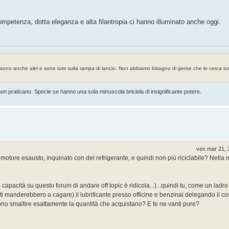
ompetenza, dotta eleganza e alta filantropia ci hanno illuminato anche oggi.
ne sono anche altri e sono tutti sulla rampa di lancio. Non abbiamo bisogno di gente che le cerca tut
n praticano. Specie se hanno una sola minuscola briciola di insignificante potere.
ven mar 21, 
o motore esausto, inquinato con del refrigerante, e quindi non più riciclabile? Nella 
pacità su questo forum di andare off topic è ridicola...)...quindi tu, come un ladro
manderebbero a cagare) il lubrificante presso officine e benzinai delegando il cos
ono smaltire esattamente la quantità che acquistano? E te ne vanti pure?