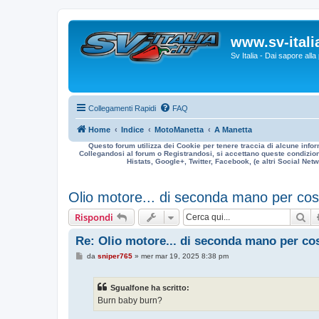
www.sv-italia
Sv Italia - Dai sapore all
Collegamenti Rapidi
FAQ
Home
Indice
MotoManetta
A Manetta
Questo forum utilizza dei Cookie per tenere traccia di alcune infor
Collegandosi al forum o Registrandosi, si accettano queste condizioni
Histats, Google+, Twitter, Facebook, (e altri Social Netwo
Olio motore... di seconda mano per così
Ce
Rispondi
Re: Olio motore... di seconda mano per cos
M
da
sniper765
»
mer mar 19, 2025 8:38 pm
e
s
s
Sgualfone ha scritto:
a
g
Burn baby burn?
g
i