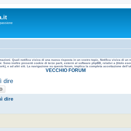
.it
a passione
mazioni. Quali notifica visiva di una nuova risposta in un vostro topic, Notifica visiva di u
. Sono inoltre presenti cookie di terze parti, esterni al software phpBB, relativi a (titolo
rk), e ad altri siti. La navigazione su questo forum, implica la completa accettazione dell’util
VECCHIO FORUM
 dire
rca
Ricerca avanzata
ì dire