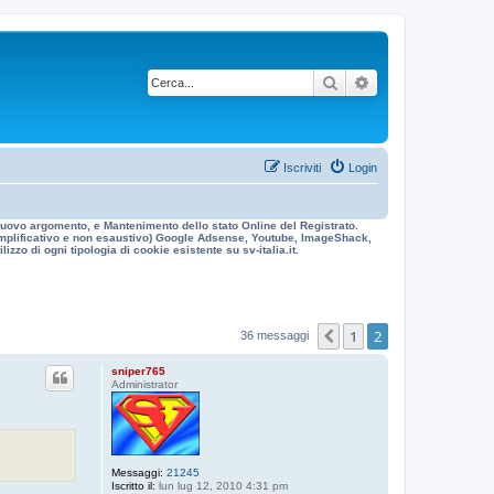
Cerca
Ricerca avanzata
Iscriviti
Login
n nuovo argomento, e Mantenimento dello stato Online del Registrato.
 esemplificativo e non esaustivo) Google Adsense, Youtube, ImageShack,
izzo di ogni tipologia di cookie esistente su sv-italia.it.
1
2
Precedente
36 messaggi
sniper765
Administrator
Messaggi:
21245
Iscritto il:
lun lug 12, 2010 4:31 pm