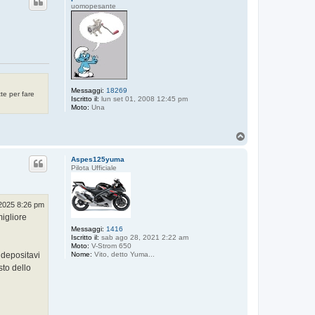
uomopesante
Messaggi:
18269
te per fare
Iscritto il:
lun set 01, 2008 12:45 pm
Moto:
Una
T
o
p
Aspes125yuma
Pilota Ufficiale
2025 8:26 pm
migliore
Messaggi:
1416
Iscritto il:
sab ago 28, 2021 2:22 am
Moto:
V-Strom 650
 depositavi
Nome:
Vito, detto Yuma...
to dello