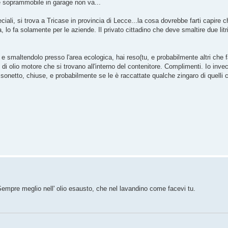
e soprammobile in garage non va...
eciali, si trova a Tricase in provincia di Lecce...la cosa dovrebbe farti capire c
lo fa solamente per le aziende. Il privato cittadino che deve smaltire due litri
 e smaltendolo presso l'area ecologica, hai reso(tu, e probabilmente altri che 
litri di olio motore che si trovano all'interno del contenitore. Complimenti. Io inv
assonetto, chiuse, e probabilmente se le è raccattate qualche zingaro di quelli 
 Sempre meglio nell' olio esausto, che nel lavandino come facevi tu.