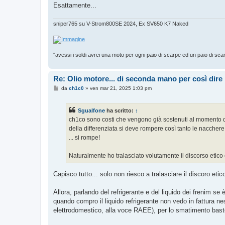
o
Esattamente...
sniper765 su V-Strom800SE 2024, Ex SV650 K7 Naked
"avessi i soldi avrei una moto per ogni paio di scarpe ed un paio di sca
Re: Olio motore... di seconda mano per così dire
M
da
ch1c0
»
ven mar 21, 2025 1:03 pm
e
s
s
Sgualfone
ha scritto:
↑
a
g
ch1co sono costi che vengono già sostenuti al momento de
g
della differenziata si deve rompere così tanto le nacchere 
i
o
... si rompe!
Naturalmente ho tralasciato volutamente il discorso etico
Capisco tutto... solo non riesco a tralasciare il discoro eti
Allora, parlando del refrigerante e del liquido dei frenim s
quando compro il liquido refrigerante non vedo in fattura
elettrodomestico, alla voce RAEE), per lo smatimento baste