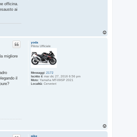
e officina.
 esausto ai
T
o
p
yoda
Pilota Ufficiale
la migliore
ladro
Messaggi:
2172
Iscritto il:
mar dic 27, 2016 6:56 pm
legando il
Moto:
Yamaha MT-09SP 2021
 pure?
Località:
Cerveteri
T
o
p
pike