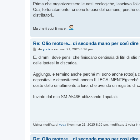
Prima che organizzassero le oasi ecologiche, lasciavo l'olio
Ora, fortunatamente, ci sono le oasi del comune, perché col 
distributori...
Ma che ti vuoi firmare...
Re: Olio motore... di seconda mano per così dire
M
da
yoda
»
ven mar 21, 2025 8:26 pm
e
s
E, dimmi, dove pensi che finiscano centinaia di litri di olio 
s
delle ipotesi in discarica.
a
g
g
Aggiungo, e termino anche perché mi sono anche rotto(la cap
i
o
depositavi e depositeresti ancora ILLEGALMENTE(perché di g
costo dello smaltimento a loro, che avendo un registro di 
Inviato dal mio SM-A546B utilizzando Tapatalk
Ultima modifica di
yoda
il ven mar 21, 2025 8:26 pm, modificato 1 volta in t
Re: Olio motore... di seconda mano per così dire