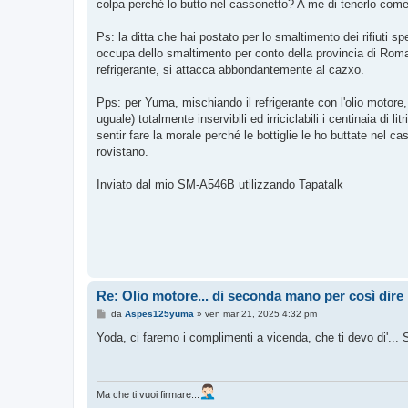
colpa perché lo butto nel cassonetto? A me di tenerlo com
Ps: la ditta che hai postato per lo smaltimento dei rifiuti sp
occupa dello smaltimento per conto della provincia di Roma, 
refrigerante, si attacca abbondantemente al cazxo.
Pps: per Yuma, mischiando il refrigerante con l'olio motore,
uguale) totalmente inservibili ed irriciclabili i centinaia di 
sentir fare la morale perché le bottiglie le ho buttate nel c
rovistano.
Inviato dal mio SM-A546B utilizzando Tapatalk
Re: Olio motore... di seconda mano per così dire
M
da
Aspes125yuma
»
ven mar 21, 2025 4:32 pm
e
s
Yoda, ci faremo i complimenti a vicenda, che ti devo di'...
s
a
g
g
i
Ma che ti vuoi firmare...
o