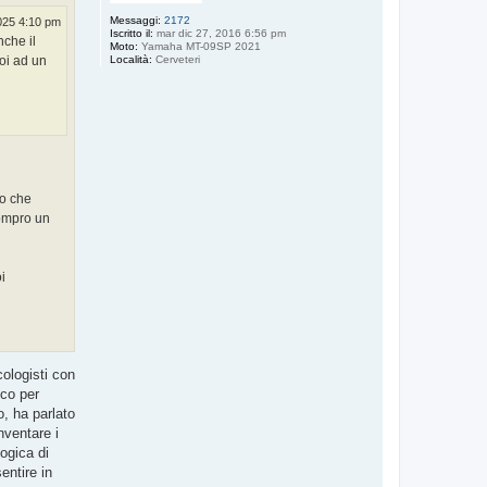
Messaggi:
2172
025 4:10 pm
Iscritto il:
mar dic 27, 2016 6:56 pm
nche il
Moto:
Yamaha MT-09SP 2021
Località:
Cerveteri
poi ad un
to che
compro un
i
cologisti con
ico per
o, ha parlato
nventare i
ogica di
entire in