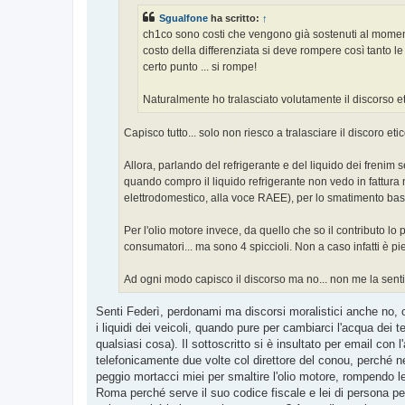
g
Sgualfone
ha scritto:
↑
i
o
ch1co sono costi che vengono già sostenuti al momento
costo della differenziata si deve rompere così tanto le
certo punto ... si rompe!
Naturalmente ho tralasciato volutamente il discorso e
Capisco tutto... solo non riesco a tralasciare il discoro eti
Allora, parlando del refrigerante e del liquido dei frenim 
quando compro il liquido refrigerante non vedo in fattu
elettrodomestico, alla voce RAEE), per lo smatimento bast
Per l'olio motore invece, da quello che so il contributo lo
consumatori... ma sono 4 spiccioli. Non a caso infatti è pi
Ad ogni modo capisco il discorso ma no... non me la sentir
Senti Federì, perdonami ma discorsi moralistici anche no, ok
i liquidi dei veicoli, quando pure per cambiarci l'acqua dei
qualsiasi cosa). Il sottoscritto si è insultato per email co
telefonicamente due volte col direttore del conou, perché n
peggio mortacci miei per smaltire l'olio motore, rompendo 
Roma perché serve il suo codice fiscale e lei di persona per 