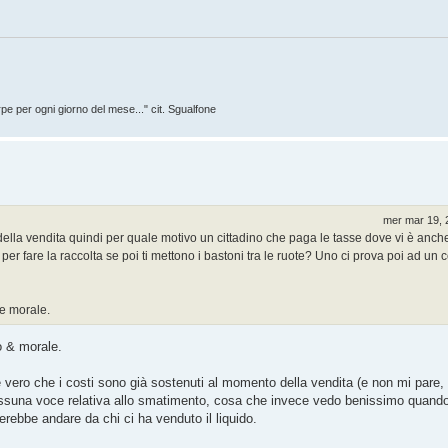
rpe per ogni giorno del mese..." cit. Sgualfone
mer mar 19, 
lla vendita quindi per quale motivo un cittadino che paga le tasse dove vi è anche
per fare la raccolta se poi ti mettono i bastoni tra le ruote? Uno ci prova poi ad un 
 e morale.
co & morale.
e è vero che i costi sono già sostenuti al momento della vendita (e non mi pare,
 nessuna voce relativa allo smatimento, cosa che invece vedo benissimo quan
rebbe andare da chi ci ha venduto il liquido.