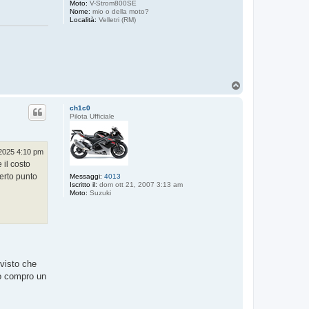
Moto:
V-Strom800SE
Nome:
mio o della moto?
Località:
Velletri (RM)
T
o
p
ch1c0
Pilota Ufficiale
2025 4:10 pm
 il costo
certo punto
Messaggi:
4013
Iscritto il:
dom ott 21, 2007 3:13 am
Moto:
Suzuki
 visto che
do compro un